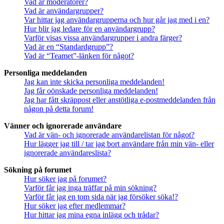
Vad är moderatorer?
Vad är användargrupper?
Var hittar jag användargrupperna och hur går jag med i en?
Hur blir jag ledare för en användargrupp?
Varför visas vissa användargrupper i andra färger?
Vad är en “Standardgrupp”?
Vad är “Teamet”-länken för något?
Personliga meddelanden
Jag kan inte skicka personliga meddelanden!
Jag får oönskade personliga meddelanden!
Jag har fått skräppost eller anstötliga e-postmeddelanden från
någon på detta forum!
Vänner och ignorerade användare
Vad är vän- och ignorerade användarelistan för något?
Hur lägger jag till / tar jag bort användare från min vän- eller
ignorerade användareslista?
Sökning på forumet
Hur söker jag på forumet?
Varför får jag inga träffar på min sökning?
Varför får jag en tom sida när jag försöker söka!?
Hur söker jag efter medlemmar?
Hur hittar jag mina egna inlägg och trådar?