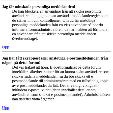
Jag får oönskade personliga meddelanden!
Du kan blockera en användare från att skicka personliga
användare till dig genom att använda meddelanderegler som
du ställer in i din kontrollpanel. Om du får anstötliga
personliga meddelanden från en viss användare så bör du
informera forumadministratören, de har makten att förhindra
en användare från att skicka personliga meddelanden
överhuvudtaget.
Upp
Jag har fått skräppost eller anstötliga e-postmeddelanden från
någon på detta forum!
Det var tråkigt att höra. E-postformuläret på detta forum
innehåller säkerhetsrutiner för att kunna spåra användare som
skickar sådana meddelanden, så du bör skicka ett e-
postmeddelande till administratören med en fullständig kopia
av e-postmeddelandet du fått. Det är väldigt viktigt att
inkludera e-posthuvudet (detta innehåller detaljer om
användaren som skickat e-postmeddelandet). Administratören
kan därefter vidta åtgärder.
Upp