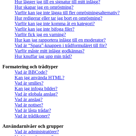
Hur lägger jag till en signatur till mitt inlägg?
Hur skapar jag en omröstning?
Varför kan jag inte lägga till fler omröstningsalternativ?
Hur redigerar eller tar jag bort en omröstning?
Varför kan jag inte komma åt en kategori?
Varför kan jag inte bifoga filer?
Varför fick jag en varning?
Hur kan jag rapportera inlägg till en moderator?
Vad är “Spara”-knappen i trådformuläret till för?
Varför måste mitt inlägg godkännas?
Hur knuffar jag upp min tråd?
Formatering och trådtyper
Vad är BBCode?
Kan jag använda HTML?
Vad är smilies?
Kan jag infoga bilder?
Vad är globala anslag?
Vad är anslag?
Vad är notiser?
Vad är låsta trådar?
Vad är trådikoner?
Användarnivåer och grupper
Vad är administratörer?