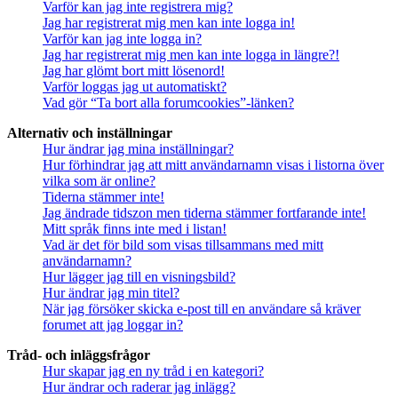
Varför kan jag inte registrera mig?
Jag har registrerat mig men kan inte logga in!
Varför kan jag inte logga in?
Jag har registrerat mig men kan inte logga in längre?!
Jag har glömt bort mitt lösenord!
Varför loggas jag ut automatiskt?
Vad gör “Ta bort alla forumcookies”-länken?
Alternativ och inställningar
Hur ändrar jag mina inställningar?
Hur förhindrar jag att mitt användarnamn visas i listorna över
vilka som är online?
Tiderna stämmer inte!
Jag ändrade tidszon men tiderna stämmer fortfarande inte!
Mitt språk finns inte med i listan!
Vad är det för bild som visas tillsammans med mitt
användarnamn?
Hur lägger jag till en visningsbild?
Hur ändrar jag min titel?
När jag försöker skicka e-post till en användare så kräver
forumet att jag loggar in?
Tråd- och inläggsfrågor
Hur skapar jag en ny tråd i en kategori?
Hur ändrar och raderar jag inlägg?