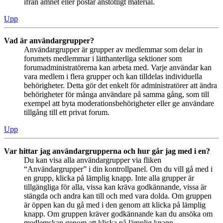
ifrån ämnet eller postar anstötligt material.
Upp
Vad är användargrupper?
Användargrupper är grupper av medlemmar som delar in
forumets medlemmar i lätthanterliga sektioner som
forumadministratörerna kan arbeta med. Varje användar kan
vara medlem i flera grupper och kan tilldelas individuella
behörigheter. Detta gör det enkelt för administratörer att ändra
behörigheter för många användare på samma gång, som till
exempel att byta moderationsbehörigheter eller ge användare
tillgång till ett privat forum.
Upp
Var hittar jag användargrupperna och hur går jag med i en?
Du kan visa alla användargrupper via fliken
“Användargrupper” i din kontrollpanel. Om du vill gå med i
en grupp, klicka på lämplig knapp. Inte alla grupper är
tillgängliga för alla, vissa kan kräva godkännande, vissa är
stängda och andra kan till och med vara dolda. Om gruppen
är öppen kan du gå med i den genom att klicka på lämplig
knapp. Om gruppen kräver godkännande kan du ansöka om
medlemskap genom att klicka på lämplig knapp.