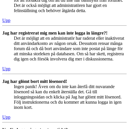
för att försäkra dig om att du inte har bannlysts från forumet.
Det är också möjligt att administratören har gjort en
felinställning och behöver åtgärda detta.
Upp
Jag har registrerat mig men kan inte logga in längre?!
Det är möjligt att en administratör har raderat eller inaktiverat
ditt användarkonto av någon orsak. Dessutom rensar många
forum då och då bort användare som inte postat på länge för
att minska storleken på databasen. Om så har skett, registrera
dig igen och försök involvera dig mer i diskussionerna.
Upp
Jag har glömt bort mitt lösenord!
Ingen panik! Även om du inte kan återfå ditt nuvarande
lösenord så kan du enkelt återställa det. Gå till
inloggningssidan och klicka på Jag har glömt mitt lösenord.
Följ instruktionerna och du kommer att kunna logga in igen
inom kort.
Upp