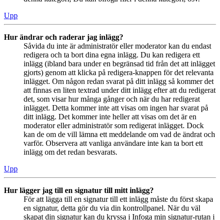
Upp
Hur ändrar och raderar jag inlägg?
Såvida du inte är administratör eller moderator kan du endast
redigera och ta bort dina egna inlägg. Du kan redigera ett
inlägg (ibland bara under en begränsad tid från det att inlägget
gjorts) genom att klicka på redigera-knappen för det relevanta
inlägget. Om någon redan svarat på ditt inlägg så kommer det
att finnas en liten textrad under ditt inlägg efter att du redigerat
det, som visar hur många gånger och när du har redigerat
inlägget. Detta kommer inte att visas om ingen har svarat på
ditt inlägg. Det kommer inte heller att visas om det är en
moderator eller administratör som redigerat inlägget. Dock
kan de om de vill lämna ett meddelande om vad de ändrat och
varför. Observera att vanliga användare inte kan ta bort ett
inlägg om det redan besvarats.
Upp
Hur lägger jag till en signatur till mitt inlägg?
För att lägga till en signatur till ett inlägg måste du först skapa
en signatur, detta gör du via din kontrollpanel. När du väl
skapat din signatur kan du kryssa i Infoga min signatur-rutan i