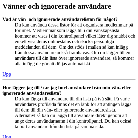
Vänner och ignorerade användare
Vad är vän- och ignorerade användarelistan för något?
Du kan använda dessa listor för att organisera medlemmar på
forumet. Medlemmar som läggs till i din vänskapslista
kommer att visas i din kontrollpanel vilket låter dig snabbt och
enkelt visa deras onlinestatus och skicka personliga
meddelanden till dem. Om det stöds i mallen så kan inlägg
från dessa användare också framhävas. Om du lägger till en
användare till din lista över ignorerade användare, så kommer
alla inlägg de gör att döljas automatiskt.
Upp
Hur lägger jag till / tar jag bort användare från min vän- eller
ignorerade användareslista?
Du kan lägga till användare till din lista på två sätt. På varje
användares profilsida finns det en länk för att antingen lägga
till dem till din vän- eller ignorerade användareslista.
Alternativt så kan du lägga till användare direkt genom att
ange deras användarnamn i din kontrollpanel. Du kan också
ta bort användare från din lista på samma sida.
Upp