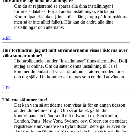
Hur ändrar jag mina inställningar?
Om du är registrerad så sparas alla dina inställningar i
forumets databas. För att ändra inställningar, klicka på
Kontrollpanel-länken (finns oftast längst upp på forumsidorna
men så är inte alltid fallet). Här kan du ändra alla dina
inställningar och alternativ.
Upp
Hur förhindrar jag att mitt användarnamn visas i listorna över
vilka som är online?
I kontrollpanelen under “Inställningar” finns alternativet Dölj
att jag är online. Om du sätter denna inställning till Ja så
kommer du endast att visas för administratörer, moderatorer
och dig själv. Du kommer att räknas som en dold användare.
Upp
Tiderna stämmer inte!
Det kan vara så att tiderna som visas är för en annan tidszon
än den du befinner dig i. Om så är fallet, gå till din
kontrollpanel och ändra till rätt tidszon, t.ex. Stockholm,
London, Paris, New York, Sydney, osv. Observera att endast
registrerade användare kan byta tidszon, detta gäller även de
flesta andra inställningar. Så om du inte har registrerat dig än,