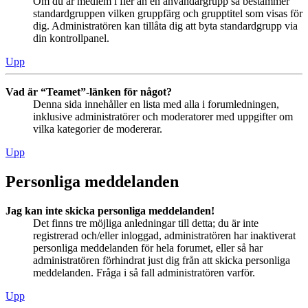
Om du är medlem i fler än en användargrupp så bestämmer
standardgruppen vilken gruppfärg och grupptitel som visas för
dig. Administratören kan tillåta dig att byta standardgrupp via
din kontrollpanel.
Upp
Vad är “Teamet”-länken för något?
Denna sida innehåller en lista med alla i forumledningen,
inklusive administratörer och moderatorer med uppgifter om
vilka kategorier de modererar.
Upp
Personliga meddelanden
Jag kan inte skicka personliga meddelanden!
Det finns tre möjliga anledningar till detta; du är inte
registrerad och/eller inloggad, administratören har inaktiverat
personliga meddelanden för hela forumet, eller så har
administratören förhindrat just dig från att skicka personliga
meddelanden. Fråga i så fall administratören varför.
Upp