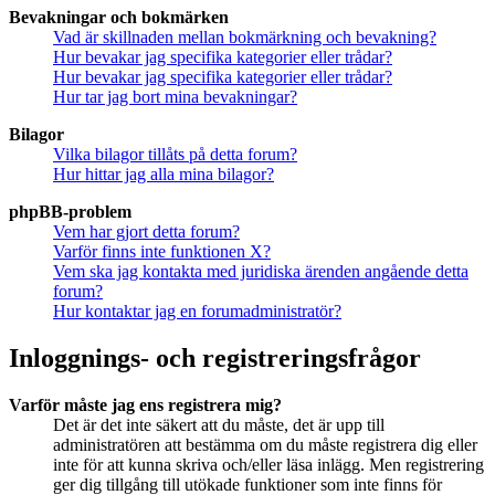
Bevakningar och bokmärken
Vad är skillnaden mellan bokmärkning och bevakning?
Hur bevakar jag specifika kategorier eller trådar?
Hur bevakar jag specifika kategorier eller trådar?
Hur tar jag bort mina bevakningar?
Bilagor
Vilka bilagor tillåts på detta forum?
Hur hittar jag alla mina bilagor?
phpBB-problem
Vem har gjort detta forum?
Varför finns inte funktionen X?
Vem ska jag kontakta med juridiska ärenden angående detta
forum?
Hur kontaktar jag en forumadministratör?
Inloggnings- och registreringsfrågor
Varför måste jag ens registrera mig?
Det är det inte säkert att du måste, det är upp till
administratören att bestämma om du måste registrera dig eller
inte för att kunna skriva och/eller läsa inlägg. Men registrering
ger dig tillgång till utökade funktioner som inte finns för