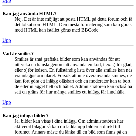
Upp
Kan jag använda HTML?
Nej. Det är inte möjligt att posta HTML på detta forum och få
det tolkat som HTML. Den mesta formatering som kan göras
med HTML kan istället göras med BBCode.
Upp
Vad är smilies?
Smilies är små grafiska bilder som kan användas för att
uttrycka en känsla genom att använda en kod, t.ex. :) för glad,
eller :( för ledsen. En fullständig lista över alla smilies kan nås
via inläggsformuläret. Försök att inte överanvända smilies, de
kan fort göra ett inlägg oläsbart och en moderator kan ta bort
de eller inlägget helt och hållet. Administratören kan också ha
satt en gräns för hur många smilies ett inlägg får innehålla.
Upp
Kan jag infoga bilder?
Ja, bilder kan visas i dina inlägg. Om administratören har
aktiverat bilagor så kan du ladda upp bilderna direkt till
forumet. Annars måste du länka till en bild som finns på en