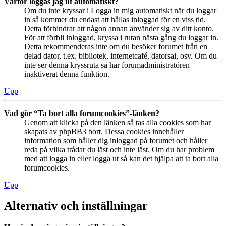
Varför loggas jag ut automatiskt?
Om du inte kryssar i Logga in mig automatiskt när du loggar
in så kommer du endast att hållas inloggad för en viss tid.
Detta förhindrar att någon annan använder sig av ditt konto.
För att förbli inloggad, kryssa i rutan nästa gång du loggar in.
Detta rekommenderas inte om du besöker forumet från en
delad dator, t.ex. bibliotek, internetcafé, datorsal, osv. Om du
inte ser denna kryssruta så har forumadministratören
inaktiverat denna funktion.
Upp
Vad gör “Ta bort alla forumcookies”-länken?
Genom att klicka på den länken så tas alla cookies som har
skapats av phpBB3 bort. Dessa cookies innehåller
information som håller dig inloggad på forumet och håller
reda på vilka trådar du läst och inte läst. Om du har problem
med att logga in eller logga ut så kan det hjälpa att ta bort alla
forumcookies.
Upp
Alternativ och inställningar