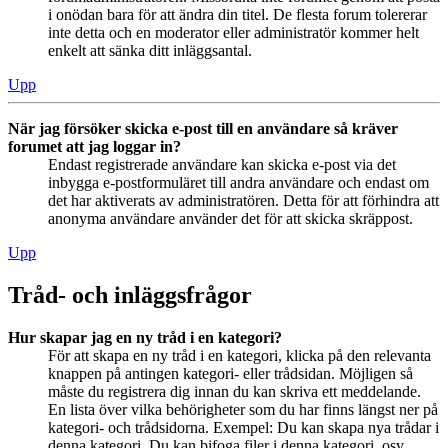
i onödan bara för att ändra din titel. De flesta forum tolererar
inte detta och en moderator eller administratör kommer helt
enkelt att sänka ditt inläggsantal.
Upp
När jag försöker skicka e-post till en användare så kräver
forumet att jag loggar in?
Endast registrerade användare kan skicka e-post via det
inbygga e-postformuläret till andra användare och endast om
det har aktiverats av administratören. Detta för att förhindra att
anonyma användare använder det för att skicka skräppost.
Upp
Tråd- och inläggsfrågor
Hur skapar jag en ny tråd i en kategori?
För att skapa en ny tråd i en kategori, klicka på den relevanta
knappen på antingen kategori- eller trådsidan. Möjligen så
måste du registrera dig innan du kan skriva ett meddelande.
En lista över vilka behörigheter som du har finns längst ner på
kategori- och trådsidorna. Exempel: Du kan skapa nya trådar i
denna kategori, Du kan bifoga filer i denna kategori, osv.