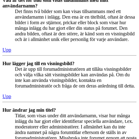
Vad är det för bild som visas tillsammans med mitt
användarnamn?
Det finns två bilder som kan visas tillsammans med ett
användarnamn i inlägg. Den ena är en titelbild, oftast är dessa
bilder i form av stjärnor, prickar eller block som visar hur
många inlägg du har gjort eller din status på forumet. Den
andra bilden, oftast är den större, är känd som en visningsbild
och är i allmänhet unik eller personlig för varje användare.
Upp
Hur lägger jag till en visningsbild?
Det är upp till forumadministratören att tillåta visningsbilder
och välja vilka sätt visningsbilder kan användas på. Om du
inte kan använda visningsbilder, kontakta en
forumadministratör och fråga de om deras anledning till detta.
Upp
Hur ändrar jag min titel?
Titlar, som visas under ditt användarnamn, visar hur många
inlägg du har gjort eller identifierar speciella användare, t.ex.
moderatorer eller administratörer. I allmänhet kan du inte
ändra namnet på några forumtitlar eftersom de ställs in av
forumadministratören. Missbruka inte forumet genom att posta