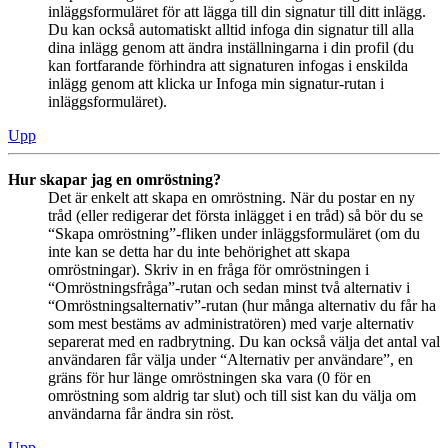
inläggsformuläret för att lägga till din signatur till ditt inlägg.
Du kan också automatiskt alltid infoga din signatur till alla
dina inlägg genom att ändra inställningarna i din profil (du
kan fortfarande förhindra att signaturen infogas i enskilda
inlägg genom att klicka ur Infoga min signatur-rutan i
inläggsformuläret).
Upp
Hur skapar jag en omröstning?
Det är enkelt att skapa en omröstning. När du postar en ny
tråd (eller redigerar det första inlägget i en tråd) så bör du se
“Skapa omröstning”-fliken under inläggsformuläret (om du
inte kan se detta har du inte behörighet att skapa
omröstningar). Skriv in en fråga för omröstningen i
“Omröstningsfråga”-rutan och sedan minst två alternativ i
“Omröstningsalternativ”-rutan (hur många alternativ du får ha
som mest bestäms av administratören) med varje alternativ
separerat med en radbrytning. Du kan också välja det antal val
användaren får välja under “Alternativ per användare”, en
gräns för hur länge omröstningen ska vara (0 för en
omröstning som aldrig tar slut) och till sist kan du välja om
användarna får ändra sin röst.
Upp