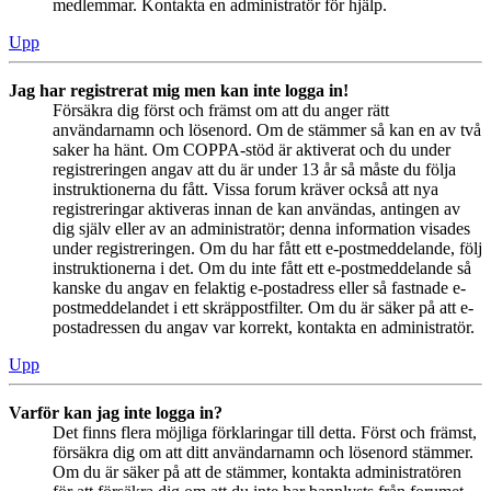
medlemmar. Kontakta en administratör för hjälp.
Upp
Jag har registrerat mig men kan inte logga in!
Försäkra dig först och främst om att du anger rätt
användarnamn och lösenord. Om de stämmer så kan en av två
saker ha hänt. Om COPPA-stöd är aktiverat och du under
registreringen angav att du är under 13 år så måste du följa
instruktionerna du fått. Vissa forum kräver också att nya
registreringar aktiveras innan de kan användas, antingen av
dig själv eller av an administratör; denna information visades
under registreringen. Om du har fått ett e-postmeddelande, följ
instruktionerna i det. Om du inte fått ett e-postmeddelande så
kanske du angav en felaktig e-postadress eller så fastnade e-
postmeddelandet i ett skräppostfilter. Om du är säker på att e-
postadressen du angav var korrekt, kontakta en administratör.
Upp
Varför kan jag inte logga in?
Det finns flera möjliga förklaringar till detta. Först och främst,
försäkra dig om att ditt användarnamn och lösenord stämmer.
Om du är säker på att de stämmer, kontakta administratören