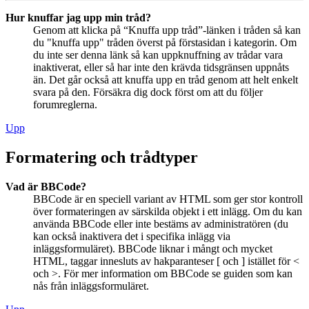
Hur knuffar jag upp min tråd?
Genom att klicka på “Knuffa upp tråd”-länken i tråden så kan
du "knuffa upp" tråden överst på förstasidan i kategorin. Om
du inte ser denna länk så kan uppknuffning av trådar vara
inaktiverat, eller så har inte den krävda tidsgränsen uppnåts
än. Det går också att knuffa upp en tråd genom att helt enkelt
svara på den. Försäkra dig dock först om att du följer
forumreglerna.
Upp
Formatering och trådtyper
Vad är BBCode?
BBCode är en speciell variant av HTML som ger stor kontroll
över formateringen av särskilda objekt i ett inlägg. Om du kan
använda BBCode eller inte bestäms av administratören (du
kan också inaktivera det i specifika inlägg via
inläggsformuläret). BBCode liknar i mångt och mycket
HTML, taggar innesluts av hakparanteser [ och ] istället för <
och >. För mer information om BBCode se guiden som kan
nås från inläggsformuläret.