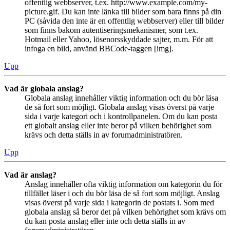
offentlig webbserver, t.ex. http://www.example.com/my-
picture.gif. Du kan inte länka till bilder som bara finns på din
PC (såvida den inte är en offentlig webbserver) eller till bilder
som finns bakom autentiseringsmekanismer, som t.ex.
Hotmail eller Yahoo, lösenorsskyddade sajter, m.m. För att
infoga en bild, använd BBCode-taggen [img].
Upp
Vad är globala anslag?
Globala anslag innehåller viktig information och du bör läsa
de så fort som möjligt. Globala anslag visas överst på varje
sida i varje kategori och i kontrollpanelen. Om du kan posta
ett globalt anslag eller inte beror på vilken behörighet som
krävs och detta ställs in av forumadministratören.
Upp
Vad är anslag?
Anslag innehåller ofta viktig information om kategorin du för
tillfället läser i och du bör läsa de så fort som möjligt. Anslag
visas överst på varje sida i kategorin de postats i. Som med
globala anslag så beror det på vilken behörighet som krävs om
du kan posta anslag eller inte och detta ställs in av