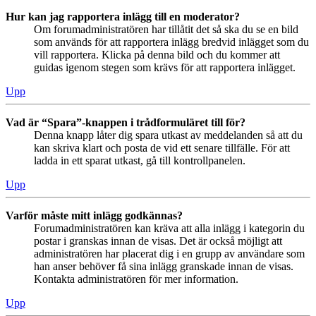
Hur kan jag rapportera inlägg till en moderator?
Om forumadministratören har tillåtit det så ska du se en bild
som används för att rapportera inlägg bredvid inlägget som du
vill rapportera. Klicka på denna bild och du kommer att
guidas igenom stegen som krävs för att rapportera inlägget.
Upp
Vad är “Spara”-knappen i trådformuläret till för?
Denna knapp låter dig spara utkast av meddelanden så att du
kan skriva klart och posta de vid ett senare tillfälle. För att
ladda in ett sparat utkast, gå till kontrollpanelen.
Upp
Varför måste mitt inlägg godkännas?
Forumadministratören kan kräva att alla inlägg i kategorin du
postar i granskas innan de visas. Det är också möjligt att
administratören har placerat dig i en grupp av användare som
han anser behöver få sina inlägg granskade innan de visas.
Kontakta administratören för mer information.
Upp