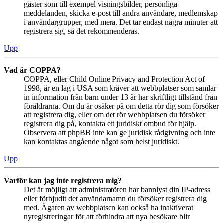
gäster som till exempel visningsbilder, personliga
meddelanden, skicka e-post till andra användare, medlemskap
i användargrupper, med mera. Det tar endast några minuter att
registrera sig, så det rekommenderas.
Upp
Vad är COPPA?
COPPA, eller Child Online Privacy and Protection Act of
1998, är en lag i USA som kräver att webbplatser som samlar
in information från barn under 13 år har skriftligt tillstånd från
föräldrarna. Om du är osäker på om detta rör dig som försöker
att registrera dig, eller om det rör webbplatsen du försöker
registrera dig på, kontakta ett juridiskt ombud för hjälp.
Observera att phpBB inte kan ge juridisk rådgivning och inte
kan kontaktas angående något som helst juridiskt.
Upp
Varför kan jag inte registrera mig?
Det är möjligt att administratören har bannlyst din IP-adress
eller förbjudit det användarnamn du försöker registrera dig
med. Ägaren av webbplatsen kan också ha inaktiverat
nyregistreringar för att förhindra att nya besökare blir