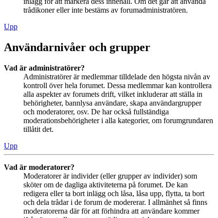
inlägg för att markera dess innehåll. Om det går att använda
trådikoner eller inte bestäms av forumadministratören.
Upp
Användarnivåer och grupper
Vad är administratörer?
Administratörer är medlemmar tilldelade den högsta nivån av
kontroll över hela forumet. Dessa medlemmar kan kontrollera
alla aspekter av forumets drift, vilket inkluderar att ställa in
behörigheter, bannlysa användare, skapa användargrupper
och moderatorer, osv. De har också fullständiga
moderationsbehörigheter i alla kategorier, om forumgrundaren
tillåtit det.
Upp
Vad är moderatorer?
Moderatorer är individer (eller grupper av individer) som
sköter om de dagliga aktiviteterna på forumet. De kan
redigera eller ta bort inlägg och låsa, låsa upp, flytta, ta bort
och dela trådar i de forum de modererar. I allmänhet så finns
moderatorerna där för att förhindra att användare kommer