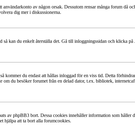
at ditt användarkonto av någon orsak. Dessutom rensar många forum då och
volvera dig mer i diskussionerna.
 så kan du enkelt återställa det. Gå till inloggningssidan och klicka på
å kommer du endast att hållas inloggad för en viss tid. Detta förhindrar
 om du besöker forumet från en delad dator, t.ex. bibliotek, internetcaf
ats av phpBB3 bort. Dessa cookies innehåller information som håller dig
t hjälpa att ta bort alla forumcookies.