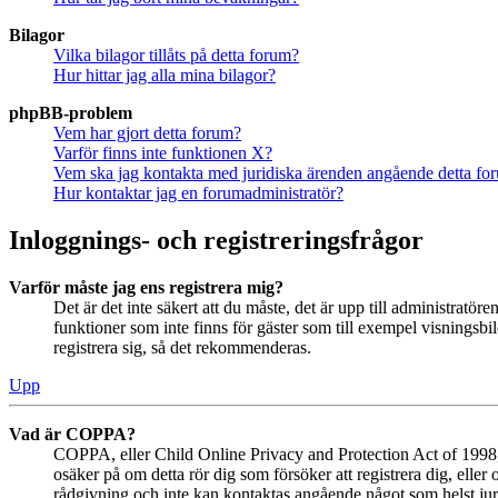
Bilagor
Vilka bilagor tillåts på detta forum?
Hur hittar jag alla mina bilagor?
phpBB-problem
Vem har gjort detta forum?
Varför finns inte funktionen X?
Vem ska jag kontakta med juridiska ärenden angående detta fo
Hur kontaktar jag en forumadministratör?
Inloggnings- och registreringsfrågor
Varför måste jag ens registrera mig?
Det är det inte säkert att du måste, det är upp till administratör
funktioner som inte finns för gäster som till exempel visningsb
registrera sig, så det rekommenderas.
Upp
Vad är COPPA?
COPPA, eller Child Online Privacy and Protection Act of 1998, ä
osäker på om detta rör dig som försöker att registrera dig, eller
rådgivning och inte kan kontaktas angående något som helst juri