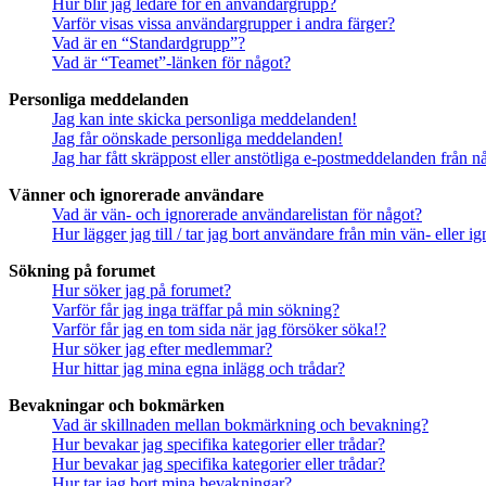
Hur blir jag ledare för en användargrupp?
Varför visas vissa användargrupper i andra färger?
Vad är en “Standardgrupp”?
Vad är “Teamet”-länken för något?
Personliga meddelanden
Jag kan inte skicka personliga meddelanden!
Jag får oönskade personliga meddelanden!
Jag har fått skräppost eller anstötliga e-postmeddelanden från 
Vänner och ignorerade användare
Vad är vän- och ignorerade användarelistan för något?
Hur lägger jag till / tar jag bort användare från min vän- eller 
Sökning på forumet
Hur söker jag på forumet?
Varför får jag inga träffar på min sökning?
Varför får jag en tom sida när jag försöker söka!?
Hur söker jag efter medlemmar?
Hur hittar jag mina egna inlägg och trådar?
Bevakningar och bokmärken
Vad är skillnaden mellan bokmärkning och bevakning?
Hur bevakar jag specifika kategorier eller trådar?
Hur bevakar jag specifika kategorier eller trådar?
Hur tar jag bort mina bevakningar?