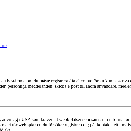
rum?
en att bestämma om du måste registrera dig eller inte för att kunna skriva 
ilder, personliga meddelanden, skicka e-post till andra användare, medl
r en lag i USA som kräver att webbplatser som samlar in information frå
 om det rör webbplatsen du försöker registrera dig på, kontakta ett juri
diskt.