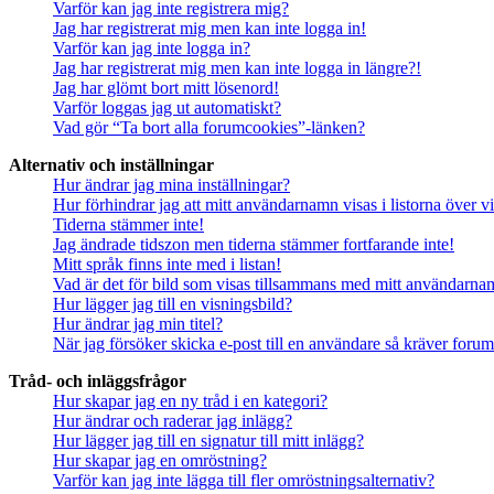
Varför kan jag inte registrera mig?
Jag har registrerat mig men kan inte logga in!
Varför kan jag inte logga in?
Jag har registrerat mig men kan inte logga in längre?!
Jag har glömt bort mitt lösenord!
Varför loggas jag ut automatiskt?
Vad gör “Ta bort alla forumcookies”-länken?
Alternativ och inställningar
Hur ändrar jag mina inställningar?
Hur förhindrar jag att mitt användarnamn visas i listorna över v
Tiderna stämmer inte!
Jag ändrade tidszon men tiderna stämmer fortfarande inte!
Mitt språk finns inte med i listan!
Vad är det för bild som visas tillsammans med mitt användarn
Hur lägger jag till en visningsbild?
Hur ändrar jag min titel?
När jag försöker skicka e-post till en användare så kräver forume
Tråd- och inläggsfrågor
Hur skapar jag en ny tråd i en kategori?
Hur ändrar och raderar jag inlägg?
Hur lägger jag till en signatur till mitt inlägg?
Hur skapar jag en omröstning?
Varför kan jag inte lägga till fler omröstningsalternativ?