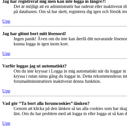
Jag har registrerat mig men kan inte logga in längre?!
Det är möjligt att en administratör har raderat eller inaktiver
på databasen. Om så har skett, registrera dig igen och försök in
Upp
Jag har glömt bort mitt lösenord!
Ingen panik! Även om du inte kan återfå ditt nuvarande lösenord
kunna logga in igen inom kort.
Upp
Varför loggas jag ut automatiskt?
Om du inte kryssar i Logga in mig automatiskt när du loggar in s
kryssa i rutan nästa gång du loggar in. Detta rekommenderas inte
forumadministratören inaktiverat denna funktion.
Upp
Vad gör “Ta bort alla forumcookies”-länken?
Genom att klicka på den länken så tas alla cookies som har skap
läst. Om du har problem med att logga in eller logga ut så kan de
Upp