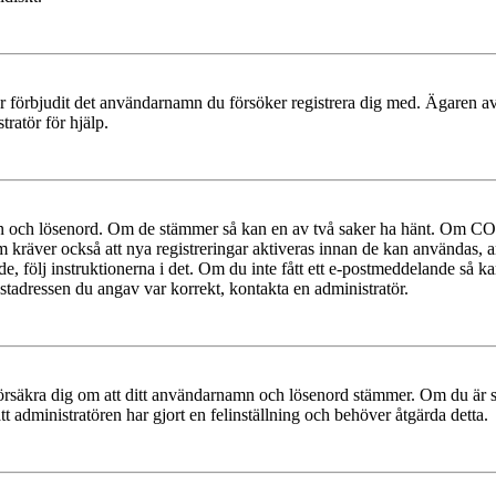
ler förbjudit det användarnamn du försöker registrera dig med. Ägaren av
ratör för hjälp.
mn och lösenord. Om de stämmer så kan en av två saker ha hänt. Om COP
um kräver också att nya registreringar aktiveras innan de kan användas, a
e, följ instruktionerna i det. Om du inte fått ett e-postmeddelande så ka
ostadressen du angav var korrekt, kontakta en administratör.
t, försäkra dig om att ditt användarnamn och lösenord stämmer. Om du är s
tt administratören har gjort en felinställning och behöver åtgärda detta.