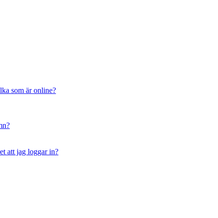
ilka som är online?
amn?
t att jag loggar in?