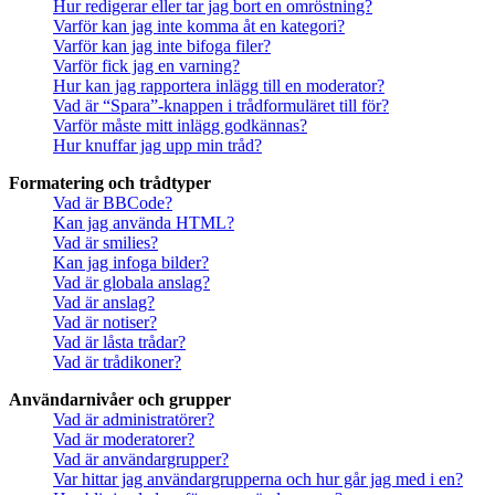
Hur redigerar eller tar jag bort en omröstning?
Varför kan jag inte komma åt en kategori?
Varför kan jag inte bifoga filer?
Varför fick jag en varning?
Hur kan jag rapportera inlägg till en moderator?
Vad är “Spara”-knappen i trådformuläret till för?
Varför måste mitt inlägg godkännas?
Hur knuffar jag upp min tråd?
Formatering och trådtyper
Vad är BBCode?
Kan jag använda HTML?
Vad är smilies?
Kan jag infoga bilder?
Vad är globala anslag?
Vad är anslag?
Vad är notiser?
Vad är låsta trådar?
Vad är trådikoner?
Användarnivåer och grupper
Vad är administratörer?
Vad är moderatorer?
Vad är användargrupper?
Var hittar jag användargrupperna och hur går jag med i en?