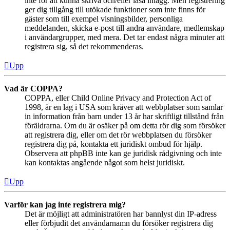
inte för att kunna skriva och/eller läsa inlägg. Men registrering
ger dig tillgång till utökade funktioner som inte finns för
gäster som till exempel visningsbilder, personliga
meddelanden, skicka e-post till andra användare, medlemskap
i användargrupper, med mera. Det tar endast några minuter att
registrera sig, så det rekommenderas.
Upp
Vad är COPPA?
COPPA, eller Child Online Privacy and Protection Act of
1998, är en lag i USA som kräver att webbplatser som samlar
in information från barn under 13 år har skriftligt tillstånd från
föräldrarna. Om du är osäker på om detta rör dig som försöker
att registrera dig, eller om det rör webbplatsen du försöker
registrera dig på, kontakta ett juridiskt ombud för hjälp.
Observera att phpBB inte kan ge juridisk rådgivning och inte
kan kontaktas angående något som helst juridiskt.
Upp
Varför kan jag inte registrera mig?
Det är möjligt att administratören har bannlyst din IP-adress
eller förbjudit det användarnamn du försöker registrera dig