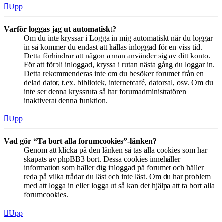
Upp
Varför loggas jag ut automatiskt?
Om du inte kryssar i Logga in mig automatiskt när du loggar
in så kommer du endast att hållas inloggad för en viss tid.
Detta förhindrar att någon annan använder sig av ditt konto.
För att förbli inloggad, kryssa i rutan nästa gång du loggar in.
Detta rekommenderas inte om du besöker forumet från en
delad dator, t.ex. bibliotek, internetcafé, datorsal, osv. Om du
inte ser denna kryssruta så har forumadministratören
inaktiverat denna funktion.
Upp
Vad gör “Ta bort alla forumcookies”-länken?
Genom att klicka på den länken så tas alla cookies som har
skapats av phpBB3 bort. Dessa cookies innehåller
information som håller dig inloggad på forumet och håller
reda på vilka trådar du läst och inte läst. Om du har problem
med att logga in eller logga ut så kan det hjälpa att ta bort alla
forumcookies.
Upp