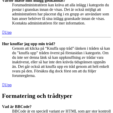
Varför måste mitt inlägg godkännas?
Forumadministratören kan kräva att alla inlägg i kategorin du
postar i granskas innan de visas. Det är också möjligt att
administratören har placerat dig i en grupp av användare som
han anser behöver få sina inlägg granskade innan de visas.
Kontakta administratören för mer information.
Upp
Hur knuffar jag upp min tråd?
Genom att klicka på “Knuffa upp tråd”-länken i tråden så kan
du "knuffa upp" tråden överst på förstasidan i kategorin. Om
du inte ser denna länk så kan uppknuffning av trådar vara
inaktiverat, eller så har inte den krävda tidsgränsen uppnåts
än. Det går också att knuffa upp en tråd genom att helt enkelt
svara på den. Försäkra dig dock först om att du följer
forumreglerna.
Upp
Formatering och trådtyper
Vad är BBCode?
BBCode är en speciell variant av HTML som ger stor kontroll