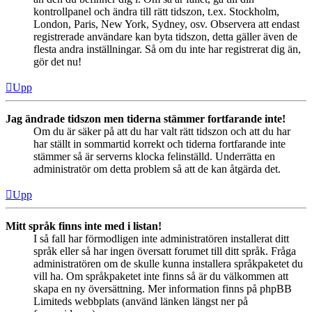
kontrollpanel och ändra till rätt tidszon, t.ex. Stockholm,
London, Paris, New York, Sydney, osv. Observera att endast
registrerade användare kan byta tidszon, detta gäller även de
flesta andra inställningar. Så om du inte har registrerat dig än,
gör det nu!
Upp
Jag ändrade tidszon men tiderna stämmer fortfarande inte!
Om du är säker på att du har valt rätt tidszon och att du har
har ställt in sommartid korrekt och tiderna fortfarande inte
stämmer så är serverns klocka felinställd. Underrätta en
administratör om detta problem så att de kan åtgärda det.
Upp
Mitt språk finns inte med i listan!
I så fall har förmodligen inte administratören installerat ditt
språk eller så har ingen översatt forumet till ditt språk. Fråga
administratören om de skulle kunna installera språkpaketet du
vill ha. Om språkpaketet inte finns så är du välkommen att
skapa en ny översättning. Mer information finns på phpBB
Limiteds webbplats (använd länken längst ner på