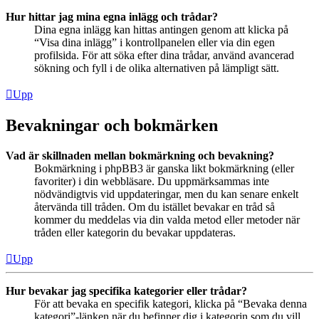
Hur hittar jag mina egna inlägg och trådar?
Dina egna inlägg kan hittas antingen genom att klicka på
“Visa dina inlägg” i kontrollpanelen eller via din egen
profilsida. För att söka efter dina trådar, använd avancerad
sökning och fyll i de olika alternativen på lämpligt sätt.
Upp
Bevakningar och bokmärken
Vad är skillnaden mellan bokmärkning och bevakning?
Bokmärkning i phpBB3 är ganska likt bokmärkning (eller
favoriter) i din webbläsare. Du uppmärksammas inte
nödvändigtvis vid uppdateringar, men du kan senare enkelt
återvända till tråden. Om du istället bevakar en tråd så
kommer du meddelas via din valda metod eller metoder när
tråden eller kategorin du bevakar uppdateras.
Upp
Hur bevakar jag specifika kategorier eller trådar?
För att bevaka en specifik kategori, klicka på “Bevaka denna
kategori”-länken när du befinner dig i kategorin som du vill