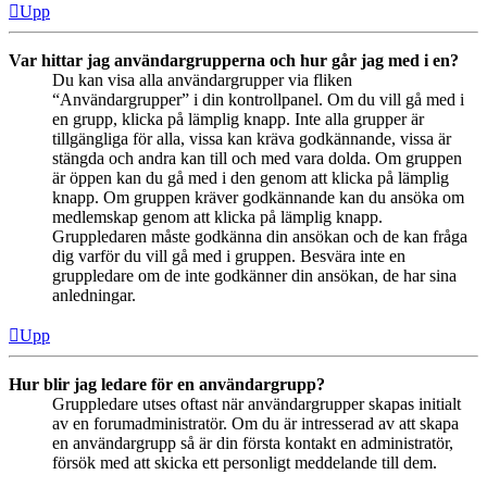
Upp
Var hittar jag användargrupperna och hur går jag med i en?
Du kan visa alla användargrupper via fliken
“Användargrupper” i din kontrollpanel. Om du vill gå med i
en grupp, klicka på lämplig knapp. Inte alla grupper är
tillgängliga för alla, vissa kan kräva godkännande, vissa är
stängda och andra kan till och med vara dolda. Om gruppen
är öppen kan du gå med i den genom att klicka på lämplig
knapp. Om gruppen kräver godkännande kan du ansöka om
medlemskap genom att klicka på lämplig knapp.
Gruppledaren måste godkänna din ansökan och de kan fråga
dig varför du vill gå med i gruppen. Besvära inte en
gruppledare om de inte godkänner din ansökan, de har sina
anledningar.
Upp
Hur blir jag ledare för en användargrupp?
Gruppledare utses oftast när användargrupper skapas initialt
av en forumadministratör. Om du är intresserad av att skapa
en användargrupp så är din första kontakt en administratör,
försök med att skicka ett personligt meddelande till dem.