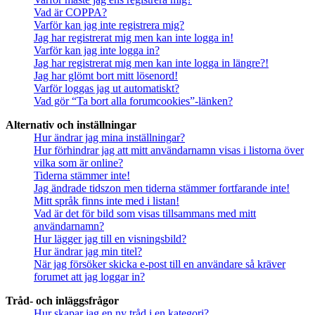
Vad är COPPA?
Varför kan jag inte registrera mig?
Jag har registrerat mig men kan inte logga in!
Varför kan jag inte logga in?
Jag har registrerat mig men kan inte logga in längre?!
Jag har glömt bort mitt lösenord!
Varför loggas jag ut automatiskt?
Vad gör “Ta bort alla forumcookies”-länken?
Alternativ och inställningar
Hur ändrar jag mina inställningar?
Hur förhindrar jag att mitt användarnamn visas i listorna över
vilka som är online?
Tiderna stämmer inte!
Jag ändrade tidszon men tiderna stämmer fortfarande inte!
Mitt språk finns inte med i listan!
Vad är det för bild som visas tillsammans med mitt
användarnamn?
Hur lägger jag till en visningsbild?
Hur ändrar jag min titel?
När jag försöker skicka e-post till en användare så kräver
forumet att jag loggar in?
Tråd- och inläggsfrågor
Hur skapar jag en ny tråd i en kategori?