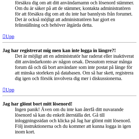
försäkra dig om att ditt användarnamn och lösenord stämmer.
Om du är säker på att de stämmer, kontakta administratören
för att försäkra dig om att du inte har bannlysts från forumet.
Det är också möjligt att administratören har gjort en
felinställning och behöver åtgärda detta.
Upp
Jag har registrerat mig men kan inte logga in längre?!
Det är möjligt att en administratör har raderat eller inaktiverat
ditt användarkonto av någon orsak. Dessutom rensar många
forum då och då bort användare som inte postat på länge för
att minska storleken på databasen. Om så har skett, registrera
dig igen och försök involvera dig mer i diskussionerna.
Upp
Jag har glömt bort mitt lösenord!
Ingen panik! Även om du inte kan återfå ditt nuvarande
lösenord så kan du enkelt återställa det. Gå till
inloggningssidan och klicka på Jag har glömt mitt lösenord.
Följ instruktionerna och du kommer att kunna logga in igen
inom kort.