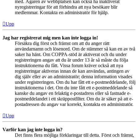
med. Ägaren av webbplatsen kan också ha inaktiverat
nyregistreringar för att förhindra att nya besökare blir
medlemmar. Kontakta en administratör för hjälp.
Upp
Jag har registrerat mig men kan inte logga in!
Försäkra dig först och främst om att du anger rätt
användarnamn och lösenord. Om de stämmer så kan en av två
saker ha hänt. Om COPPA-stöd är aktiverat och du under
registreringen angav att du är under 13 år så måste du följa
instruktionerna du fått. Vissa forum kräver också att nya
registreringar aktiveras innan de kan användas, antingen av
dig själv eller av an administratör; denna information visades
under registreringen. Om du har fått ett e-postmeddelande, följ
instruktionerna i det. Om du inte fått ett e-postmeddelande så
kanske du angav en felaktig e-postadress eller så fastnade e-
postmeddelandet i ett skräppostfilter. Om du är säker på att e-
postadressen du angav var korrekt, kontakta en administratör.
Upp
Varför kan jag inte logga in?
Det finns flera möjliga förklaringar till detta. Först och främst,