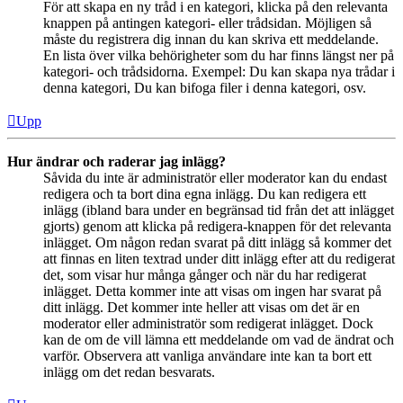
För att skapa en ny tråd i en kategori, klicka på den relevanta
knappen på antingen kategori- eller trådsidan. Möjligen så
måste du registrera dig innan du kan skriva ett meddelande.
En lista över vilka behörigheter som du har finns längst ner på
kategori- och trådsidorna. Exempel: Du kan skapa nya trådar i
denna kategori, Du kan bifoga filer i denna kategori, osv.
Upp
Hur ändrar och raderar jag inlägg?
Såvida du inte är administratör eller moderator kan du endast
redigera och ta bort dina egna inlägg. Du kan redigera ett
inlägg (ibland bara under en begränsad tid från det att inlägget
gjorts) genom att klicka på redigera-knappen för det relevanta
inlägget. Om någon redan svarat på ditt inlägg så kommer det
att finnas en liten textrad under ditt inlägg efter att du redigerat
det, som visar hur många gånger och när du har redigerat
inlägget. Detta kommer inte att visas om ingen har svarat på
ditt inlägg. Det kommer inte heller att visas om det är en
moderator eller administratör som redigerat inlägget. Dock
kan de om de vill lämna ett meddelande om vad de ändrat och
varför. Observera att vanliga användare inte kan ta bort ett
inlägg om det redan besvarats.