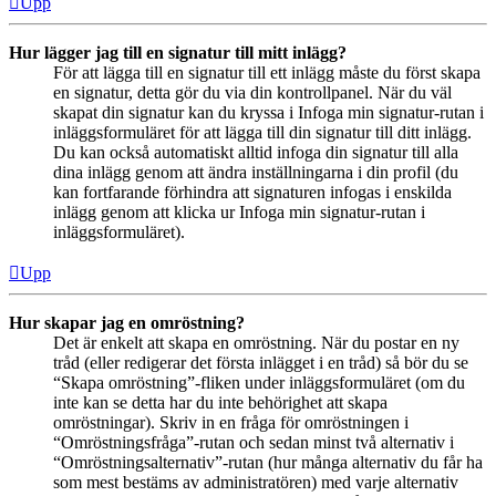
Upp
Hur lägger jag till en signatur till mitt inlägg?
För att lägga till en signatur till ett inlägg måste du först skapa
en signatur, detta gör du via din kontrollpanel. När du väl
skapat din signatur kan du kryssa i Infoga min signatur-rutan i
inläggsformuläret för att lägga till din signatur till ditt inlägg.
Du kan också automatiskt alltid infoga din signatur till alla
dina inlägg genom att ändra inställningarna i din profil (du
kan fortfarande förhindra att signaturen infogas i enskilda
inlägg genom att klicka ur Infoga min signatur-rutan i
inläggsformuläret).
Upp
Hur skapar jag en omröstning?
Det är enkelt att skapa en omröstning. När du postar en ny
tråd (eller redigerar det första inlägget i en tråd) så bör du se
“Skapa omröstning”-fliken under inläggsformuläret (om du
inte kan se detta har du inte behörighet att skapa
omröstningar). Skriv in en fråga för omröstningen i
“Omröstningsfråga”-rutan och sedan minst två alternativ i
“Omröstningsalternativ”-rutan (hur många alternativ du får ha
som mest bestäms av administratören) med varje alternativ