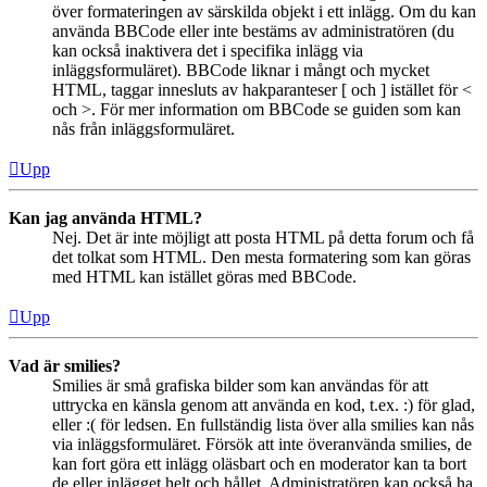
över formateringen av särskilda objekt i ett inlägg. Om du kan
använda BBCode eller inte bestäms av administratören (du
kan också inaktivera det i specifika inlägg via
inläggsformuläret). BBCode liknar i mångt och mycket
HTML, taggar innesluts av hakparanteser [ och ] istället för <
och >. För mer information om BBCode se guiden som kan
nås från inläggsformuläret.
Upp
Kan jag använda HTML?
Nej. Det är inte möjligt att posta HTML på detta forum och få
det tolkat som HTML. Den mesta formatering som kan göras
med HTML kan istället göras med BBCode.
Upp
Vad är smilies?
Smilies är små grafiska bilder som kan användas för att
uttrycka en känsla genom att använda en kod, t.ex. :) för glad,
eller :( för ledsen. En fullständig lista över alla smilies kan nås
via inläggsformuläret. Försök att inte överanvända smilies, de
kan fort göra ett inlägg oläsbart och en moderator kan ta bort
de eller inlägget helt och hållet. Administratören kan också ha