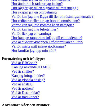
Hur ändrar och raderar jag inlägg?
Hur lägger jag till en signatur till mitt inlägg?
Hur skapar jag en omröstning?
Varför kan jag inte lägga till fler omröstningsalternativ?
Hur redigerar eller tar jag bort en omröstning?
Varför kan jag inte komma åt en kategori?
Varför kan jag inte bifoga filer?
Varför fick jag en varning?
Hur kan jag rapportera inlägg till en moderator?
Vad är “Spara”-knappen i trådformuläret till för?
Varför måste mitt inlägg godkännas?
Hur knuffar jag upp min tråd?
Formatering och trådtyper
Vad är BBCode?
Kan jag använda HTML?
Vad är smilies?
Kan jag infoga bilder?
Vad är globala anslag?
Vad är anslag?
Vad är notiser?
Vad är låsta trådar?
Vad är trådikoner?
Användarnivåer och grupper