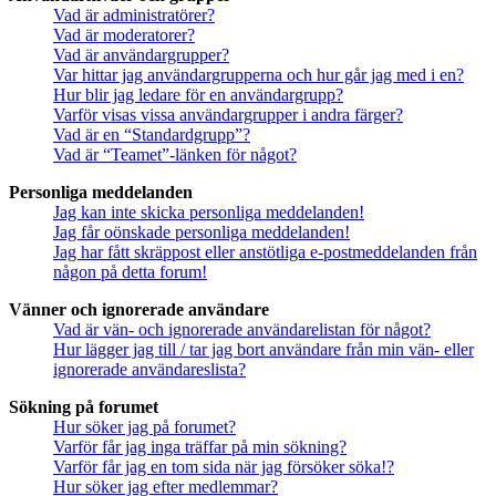
Vad är administratörer?
Vad är moderatorer?
Vad är användargrupper?
Var hittar jag användargrupperna och hur går jag med i en?
Hur blir jag ledare för en användargrupp?
Varför visas vissa användargrupper i andra färger?
Vad är en “Standardgrupp”?
Vad är “Teamet”-länken för något?
Personliga meddelanden
Jag kan inte skicka personliga meddelanden!
Jag får oönskade personliga meddelanden!
Jag har fått skräppost eller anstötliga e-postmeddelanden från
någon på detta forum!
Vänner och ignorerade användare
Vad är vän- och ignorerade användarelistan för något?
Hur lägger jag till / tar jag bort användare från min vän- eller
ignorerade användareslista?
Sökning på forumet
Hur söker jag på forumet?
Varför får jag inga träffar på min sökning?
Varför får jag en tom sida när jag försöker söka!?
Hur söker jag efter medlemmar?