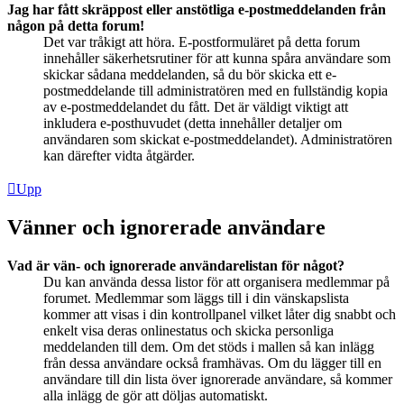
Jag har fått skräppost eller anstötliga e-postmeddelanden från
någon på detta forum!
Det var tråkigt att höra. E-postformuläret på detta forum
innehåller säkerhetsrutiner för att kunna spåra användare som
skickar sådana meddelanden, så du bör skicka ett e-
postmeddelande till administratören med en fullständig kopia
av e-postmeddelandet du fått. Det är väldigt viktigt att
inkludera e-posthuvudet (detta innehåller detaljer om
användaren som skickat e-postmeddelandet). Administratören
kan därefter vidta åtgärder.
Upp
Vänner och ignorerade användare
Vad är vän- och ignorerade användarelistan för något?
Du kan använda dessa listor för att organisera medlemmar på
forumet. Medlemmar som läggs till i din vänskapslista
kommer att visas i din kontrollpanel vilket låter dig snabbt och
enkelt visa deras onlinestatus och skicka personliga
meddelanden till dem. Om det stöds i mallen så kan inlägg
från dessa användare också framhävas. Om du lägger till en
användare till din lista över ignorerade användare, så kommer
alla inlägg de gör att döljas automatiskt.