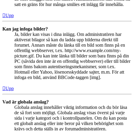
satt en gräns för hur många smilies ett inlägg får innehålla.
Upp
Kan jag infoga bilder?
Ja, bilder kan visas i dina inlägg. Om administratören har
aktiverat bilagor så kan du ladda upp bilderna direkt till
forumet. Annars måste du länka till en bild som finns på en
offentlig webbserver, t.ex. http://www.example.com/my-
picture.gif. Du kan inte länka till bilder som bara finns på din
PC (såvida den inte är en offentlig webbserver) eller till bilder
som finns bakom autentiseringsmekanismer, som t.ex.
Hotmail eller Yahoo, lösenorsskyddade sajter, m.m. För att
infoga en bild, använd BBCode-taggen [img].
Upp
Vad är globala anslag?
Globala anslag innehåller viktig information och du bör läsa
de så fort som möjligt. Globala anslag visas överst på varje
sida i varje kategori och i kontrollpanelen. Om du kan posta
ett globalt anslag eller inte beror på vilken behörighet som
krävs och detta ställs in av forumadministratören.