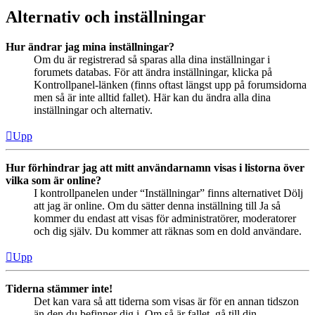
Alternativ och inställningar
Hur ändrar jag mina inställningar?
Om du är registrerad så sparas alla dina inställningar i
forumets databas. För att ändra inställningar, klicka på
Kontrollpanel-länken (finns oftast längst upp på forumsidorna
men så är inte alltid fallet). Här kan du ändra alla dina
inställningar och alternativ.
Upp
Hur förhindrar jag att mitt användarnamn visas i listorna över
vilka som är online?
I kontrollpanelen under “Inställningar” finns alternativet Dölj
att jag är online. Om du sätter denna inställning till Ja så
kommer du endast att visas för administratörer, moderatorer
och dig själv. Du kommer att räknas som en dold användare.
Upp
Tiderna stämmer inte!
Det kan vara så att tiderna som visas är för en annan tidszon
än den du befinner dig i. Om så är fallet, gå till din