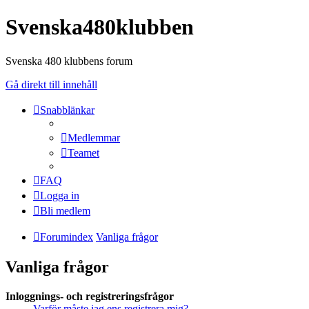
Svenska480klubben
Svenska 480 klubbens forum
Gå direkt till innehåll
Snabblänkar
Medlemmar
Teamet
FAQ
Logga in
Bli medlem
Forumindex
Vanliga frågor
Vanliga frågor
Inloggnings- och registreringsfrågor
Varför måste jag ens registrera mig?