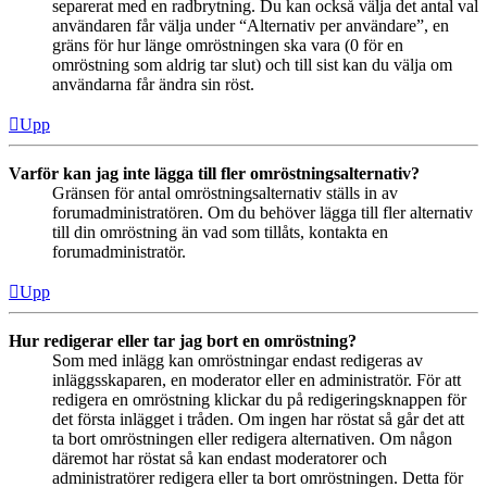
separerat med en radbrytning. Du kan också välja det antal val
användaren får välja under “Alternativ per användare”, en
gräns för hur länge omröstningen ska vara (0 för en
omröstning som aldrig tar slut) och till sist kan du välja om
användarna får ändra sin röst.
Upp
Varför kan jag inte lägga till fler omröstningsalternativ?
Gränsen för antal omröstningsalternativ ställs in av
forumadministratören. Om du behöver lägga till fler alternativ
till din omröstning än vad som tillåts, kontakta en
forumadministratör.
Upp
Hur redigerar eller tar jag bort en omröstning?
Som med inlägg kan omröstningar endast redigeras av
inläggsskaparen, en moderator eller en administratör. För att
redigera en omröstning klickar du på redigeringsknappen för
det första inlägget i tråden. Om ingen har röstat så går det att
ta bort omröstningen eller redigera alternativen. Om någon
däremot har röstat så kan endast moderatorer och
administratörer redigera eller ta bort omröstningen. Detta för