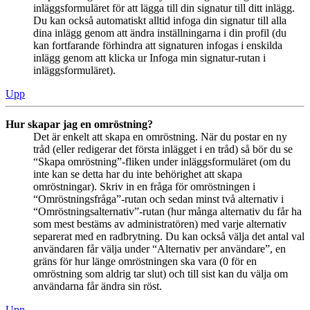
inläggsformuläret för att lägga till din signatur till ditt inlägg.
Du kan också automatiskt alltid infoga din signatur till alla
dina inlägg genom att ändra inställningarna i din profil (du
kan fortfarande förhindra att signaturen infogas i enskilda
inlägg genom att klicka ur Infoga min signatur-rutan i
inläggsformuläret).
Upp
Hur skapar jag en omröstning?
Det är enkelt att skapa en omröstning. När du postar en ny
tråd (eller redigerar det första inlägget i en tråd) så bör du se
“Skapa omröstning”-fliken under inläggsformuläret (om du
inte kan se detta har du inte behörighet att skapa
omröstningar). Skriv in en fråga för omröstningen i
“Omröstningsfråga”-rutan och sedan minst två alternativ i
“Omröstningsalternativ”-rutan (hur många alternativ du får ha
som mest bestäms av administratören) med varje alternativ
separerat med en radbrytning. Du kan också välja det antal val
användaren får välja under “Alternativ per användare”, en
gräns för hur länge omröstningen ska vara (0 för en
omröstning som aldrig tar slut) och till sist kan du välja om
användarna får ändra sin röst.
Upp