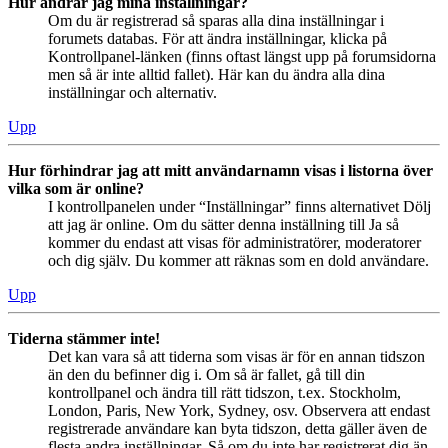
Hur ändrar jag mina inställningar?
Om du är registrerad så sparas alla dina inställningar i
forumets databas. För att ändra inställningar, klicka på
Kontrollpanel-länken (finns oftast längst upp på forumsidorna
men så är inte alltid fallet). Här kan du ändra alla dina
inställningar och alternativ.
Upp
Hur förhindrar jag att mitt användarnamn visas i listorna över
vilka som är online?
I kontrollpanelen under “Inställningar” finns alternativet Dölj
att jag är online. Om du sätter denna inställning till Ja så
kommer du endast att visas för administratörer, moderatorer
och dig själv. Du kommer att räknas som en dold användare.
Upp
Tiderna stämmer inte!
Det kan vara så att tiderna som visas är för en annan tidszon
än den du befinner dig i. Om så är fallet, gå till din
kontrollpanel och ändra till rätt tidszon, t.ex. Stockholm,
London, Paris, New York, Sydney, osv. Observera att endast
registrerade användare kan byta tidszon, detta gäller även de
flesta andra inställningar. Så om du inte har registrerat dig än,