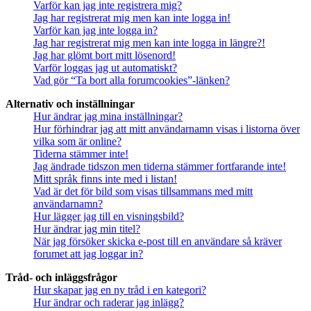
Varför kan jag inte registrera mig?
Jag har registrerat mig men kan inte logga in!
Varför kan jag inte logga in?
Jag har registrerat mig men kan inte logga in längre?!
Jag har glömt bort mitt lösenord!
Varför loggas jag ut automatiskt?
Vad gör “Ta bort alla forumcookies”-länken?
Alternativ och inställningar
Hur ändrar jag mina inställningar?
Hur förhindrar jag att mitt användarnamn visas i listorna över
vilka som är online?
Tiderna stämmer inte!
Jag ändrade tidszon men tiderna stämmer fortfarande inte!
Mitt språk finns inte med i listan!
Vad är det för bild som visas tillsammans med mitt
användarnamn?
Hur lägger jag till en visningsbild?
Hur ändrar jag min titel?
När jag försöker skicka e-post till en användare så kräver
forumet att jag loggar in?
Tråd- och inläggsfrågor
Hur skapar jag en ny tråd i en kategori?
Hur ändrar och raderar jag inlägg?