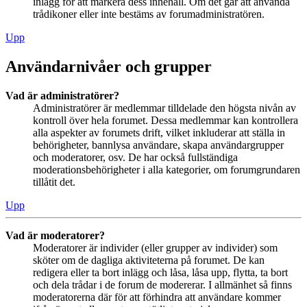
inlägg för att markera dess innehåll. Om det går att använda
trådikoner eller inte bestäms av forumadministratören.
Upp
Användarnivåer och grupper
Vad är administratörer?
Administratörer är medlemmar tilldelade den högsta nivån av
kontroll över hela forumet. Dessa medlemmar kan kontrollera
alla aspekter av forumets drift, vilket inkluderar att ställa in
behörigheter, bannlysa användare, skapa användargrupper
och moderatorer, osv. De har också fullständiga
moderationsbehörigheter i alla kategorier, om forumgrundaren
tillåtit det.
Upp
Vad är moderatorer?
Moderatorer är individer (eller grupper av individer) som
sköter om de dagliga aktiviteterna på forumet. De kan
redigera eller ta bort inlägg och låsa, låsa upp, flytta, ta bort
och dela trådar i de forum de modererar. I allmänhet så finns
moderatorerna där för att förhindra att användare kommer