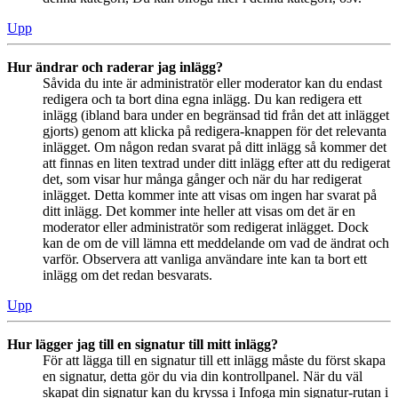
Upp
Hur ändrar och raderar jag inlägg?
Såvida du inte är administratör eller moderator kan du endast
redigera och ta bort dina egna inlägg. Du kan redigera ett
inlägg (ibland bara under en begränsad tid från det att inlägget
gjorts) genom att klicka på redigera-knappen för det relevanta
inlägget. Om någon redan svarat på ditt inlägg så kommer det
att finnas en liten textrad under ditt inlägg efter att du redigerat
det, som visar hur många gånger och när du har redigerat
inlägget. Detta kommer inte att visas om ingen har svarat på
ditt inlägg. Det kommer inte heller att visas om det är en
moderator eller administratör som redigerat inlägget. Dock
kan de om de vill lämna ett meddelande om vad de ändrat och
varför. Observera att vanliga användare inte kan ta bort ett
inlägg om det redan besvarats.
Upp
Hur lägger jag till en signatur till mitt inlägg?
För att lägga till en signatur till ett inlägg måste du först skapa
en signatur, detta gör du via din kontrollpanel. När du väl
skapat din signatur kan du kryssa i Infoga min signatur-rutan i