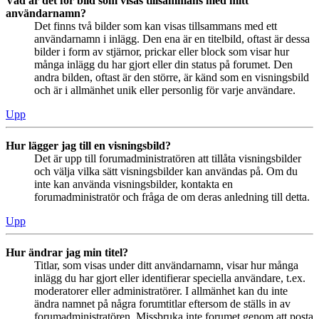
Vad är det för bild som visas tillsammans med mitt
användarnamn?
Det finns två bilder som kan visas tillsammans med ett
användarnamn i inlägg. Den ena är en titelbild, oftast är dessa
bilder i form av stjärnor, prickar eller block som visar hur
många inlägg du har gjort eller din status på forumet. Den
andra bilden, oftast är den större, är känd som en visningsbild
och är i allmänhet unik eller personlig för varje användare.
Upp
Hur lägger jag till en visningsbild?
Det är upp till forumadministratören att tillåta visningsbilder
och välja vilka sätt visningsbilder kan användas på. Om du
inte kan använda visningsbilder, kontakta en
forumadministratör och fråga de om deras anledning till detta.
Upp
Hur ändrar jag min titel?
Titlar, som visas under ditt användarnamn, visar hur många
inlägg du har gjort eller identifierar speciella användare, t.ex.
moderatorer eller administratörer. I allmänhet kan du inte
ändra namnet på några forumtitlar eftersom de ställs in av
forumadministratören. Missbruka inte forumet genom att posta