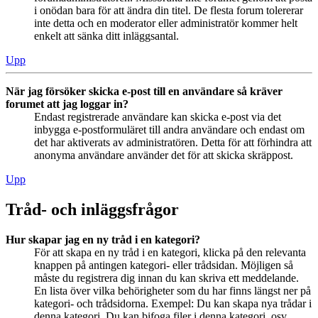
i onödan bara för att ändra din titel. De flesta forum tolererar
inte detta och en moderator eller administratör kommer helt
enkelt att sänka ditt inläggsantal.
Upp
När jag försöker skicka e-post till en användare så kräver
forumet att jag loggar in?
Endast registrerade användare kan skicka e-post via det
inbygga e-postformuläret till andra användare och endast om
det har aktiverats av administratören. Detta för att förhindra att
anonyma användare använder det för att skicka skräppost.
Upp
Tråd- och inläggsfrågor
Hur skapar jag en ny tråd i en kategori?
För att skapa en ny tråd i en kategori, klicka på den relevanta
knappen på antingen kategori- eller trådsidan. Möjligen så
måste du registrera dig innan du kan skriva ett meddelande.
En lista över vilka behörigheter som du har finns längst ner på
kategori- och trådsidorna. Exempel: Du kan skapa nya trådar i
denna kategori, Du kan bifoga filer i denna kategori, osv.