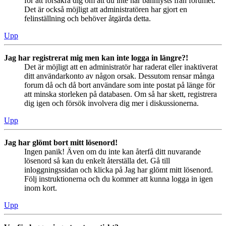
för att försäkra dig om att du inte har bannlysts från forumet.
Det är också möjligt att administratören har gjort en
felinställning och behöver åtgärda detta.
Upp
Jag har registrerat mig men kan inte logga in längre?!
Det är möjligt att en administratör har raderat eller inaktiverat
ditt användarkonto av någon orsak. Dessutom rensar många
forum då och då bort användare som inte postat på länge för
att minska storleken på databasen. Om så har skett, registrera
dig igen och försök involvera dig mer i diskussionerna.
Upp
Jag har glömt bort mitt lösenord!
Ingen panik! Även om du inte kan återfå ditt nuvarande
lösenord så kan du enkelt återställa det. Gå till
inloggningssidan och klicka på Jag har glömt mitt lösenord.
Följ instruktionerna och du kommer att kunna logga in igen
inom kort.
Upp