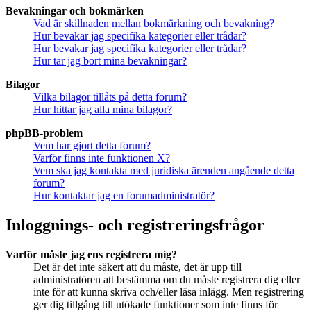
Bevakningar och bokmärken
Vad är skillnaden mellan bokmärkning och bevakning?
Hur bevakar jag specifika kategorier eller trådar?
Hur bevakar jag specifika kategorier eller trådar?
Hur tar jag bort mina bevakningar?
Bilagor
Vilka bilagor tillåts på detta forum?
Hur hittar jag alla mina bilagor?
phpBB-problem
Vem har gjort detta forum?
Varför finns inte funktionen X?
Vem ska jag kontakta med juridiska ärenden angående detta
forum?
Hur kontaktar jag en forumadministratör?
Inloggnings- och registreringsfrågor
Varför måste jag ens registrera mig?
Det är det inte säkert att du måste, det är upp till
administratören att bestämma om du måste registrera dig eller
inte för att kunna skriva och/eller läsa inlägg. Men registrering
ger dig tillgång till utökade funktioner som inte finns för