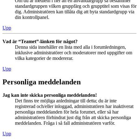
Om du är medlem i fler än en användargrupp så bestämmer
standardgruppen vilken gruppfärg och grupptitel som visas för
dig. Administratören kan tillåta dig att byta standardgrupp via
din kontrollpanel.
Upp
Vad är “Teamet”-länken för något?
Denna sida innehåller en lista med alla i forumledningen,
inklusive administratörer och moderatorer med uppgifter om
vilka kategorier de modererar.
Upp
Personliga meddelanden
Jag kan inte skicka personliga meddelanden!
Det finns tre möjliga anledningar till detta; du är inte
registrerad och/eller inloggad, administratören har inaktiverat
personliga meddelanden för hela forumet, eller så har
administratören förhindrat just dig från att skicka personliga
meddelanden. Fråga i så fall administratören varför.
Upp