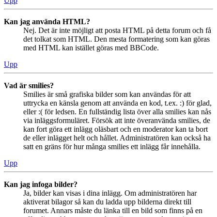
Upp
Kan jag använda HTML?
Nej. Det är inte möjligt att posta HTML på detta forum och få
det tolkat som HTML. Den mesta formatering som kan göras
med HTML kan istället göras med BBCode.
Upp
Vad är smilies?
Smilies är små grafiska bilder som kan användas för att
uttrycka en känsla genom att använda en kod, t.ex. :) för glad,
eller :( för ledsen. En fullständig lista över alla smilies kan nås
via inläggsformuläret. Försök att inte överanvända smilies, de
kan fort göra ett inlägg oläsbart och en moderator kan ta bort
de eller inlägget helt och hållet. Administratören kan också ha
satt en gräns för hur många smilies ett inlägg får innehålla.
Upp
Kan jag infoga bilder?
Ja, bilder kan visas i dina inlägg. Om administratören har
aktiverat bilagor så kan du ladda upp bilderna direkt till
forumet. Annars måste du länka till en bild som finns på en