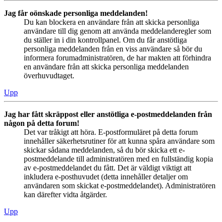
Jag får oönskade personliga meddelanden!
Du kan blockera en användare från att skicka personliga
användare till dig genom att använda meddelanderegler som
du ställer in i din kontrollpanel. Om du får anstötliga
personliga meddelanden från en viss användare så bör du
informera forumadministratören, de har makten att förhindra
en användare från att skicka personliga meddelanden
överhuvudtaget.
Upp
Jag har fått skräppost eller anstötliga e-postmeddelanden från
någon på detta forum!
Det var tråkigt att höra. E-postformuläret på detta forum
innehåller säkerhetsrutiner för att kunna spåra användare som
skickar sådana meddelanden, så du bör skicka ett e-
postmeddelande till administratören med en fullständig kopia
av e-postmeddelandet du fått. Det är väldigt viktigt att
inkludera e-posthuvudet (detta innehåller detaljer om
användaren som skickat e-postmeddelandet). Administratören
kan därefter vidta åtgärder.
Upp