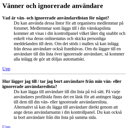
Vänner och ignorerade användare
Vad är vän- och ignorerade användarelistan för något?
Du kan använda dessa listor för att organisera medlemmar på
forumet. Medlemmar som läggs till i din vänskapslista
kommer att visas i din kontrollpanel vilket låter dig snabbt och
enkelt visa deras onlinestatus och skicka personliga
meddelanden till dem. Om det stöds i mallen så kan inlägg
från dessa användare också framhävas. Om du lägger till en
användare till din lista över ignorerade användare, så kommer
alla inlägg de gör att döljas automatiskt.
Upp
Hur lägger jag till / tar jag bort användare från min vän- eller
ignorerade användareslista?
Du kan lägga till användare till din lista på två sätt. På varje
användares profilsida finns det en länk för att antingen lägga
till dem till din vän- eller ignorerade användareslista.
Alternativt så kan du lägga till användare direkt genom att
ange deras användarnamn i din kontrollpanel. Du kan också
ta bort användare från din lista på samma sida.
Upp