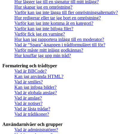
Hur lägger jag till en signatur till mitt inlägg?
Hur skapar jag en omröstning?
Varför kan jag inte lägga till fler omröstningsalternativ?
Hur redigerar eller tar jag bort en omröstning?
Varför kan jag inte komma åt en kategori?
Varför kan jag inte bifoga filer?
Varför fick jag en varning?
Hur kan jag rapportera inlägg till en moderator?
Vad är “Spara”-knappen i trådformuläret till för?
Varför måste mitt inlägg godkännas?
Hur knuffar jag upp min tråd?
Formatering och trådtyper
Vad är BBCode?
Kan jag använda HTML?
Vad är smilies?
Kan jag infoga bilder?
Vad är globala anslag?
Vad är anslag?
Vad är notiser?
Vad är låsta trådar?
Vad är trådikoner?
Användarnivåer och grupper
Vad är administratörer?