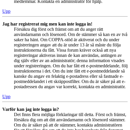
medlemmar. Kontakta en administratör för hjälp.
Upp
Jag har registrerat mig men kan inte logga in!
Försäkra dig först och främst om att du anger rätt
användarnamn och lösenord. Om de stämmer så kan en av två
saker ha hänt. Om COPPA-stöd är aktiverat och du under
registreringen angav att du är under 13 år så måste du följa
instruktionerna du fått. Vissa forum kräver också att nya
registreringar aktiveras innan de kan användas, antingen av
dig själv eller av an administratör; denna information visades
under registreringen. Om du har fått ett e-postmeddelande, följ
instruktionerna i det. Om du inte fått ett e-postmeddelande så
kanske du angav en felaktig e-postadress eller så fastnade e-
postmeddelandet i ett skräppostfilter. Om du är säker på att e-
postadressen du angav var korrekt, kontakta en administratör.
Upp
Varför kan jag inte logga in?
Det finns flera möjliga förklaringar till detta. Först och främst,
försäkra dig om att ditt användarnamn och lösenord stämmer.
Om du är säker på att de stämmer, kontakta administratören