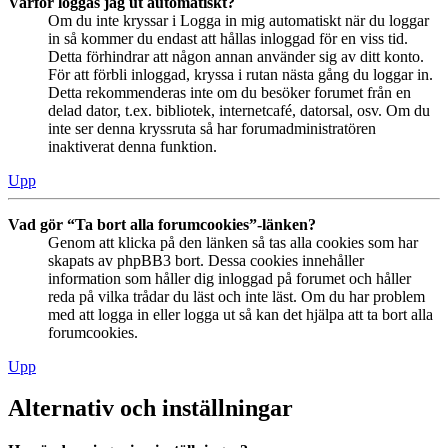
Varför loggas jag ut automatiskt?
Om du inte kryssar i Logga in mig automatiskt när du loggar
in så kommer du endast att hållas inloggad för en viss tid.
Detta förhindrar att någon annan använder sig av ditt konto.
För att förbli inloggad, kryssa i rutan nästa gång du loggar in.
Detta rekommenderas inte om du besöker forumet från en
delad dator, t.ex. bibliotek, internetcafé, datorsal, osv. Om du
inte ser denna kryssruta så har forumadministratören
inaktiverat denna funktion.
Upp
Vad gör “Ta bort alla forumcookies”-länken?
Genom att klicka på den länken så tas alla cookies som har
skapats av phpBB3 bort. Dessa cookies innehåller
information som håller dig inloggad på forumet och håller
reda på vilka trådar du läst och inte läst. Om du har problem
med att logga in eller logga ut så kan det hjälpa att ta bort alla
forumcookies.
Upp
Alternativ och inställningar