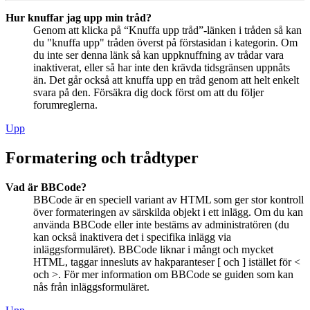
Hur knuffar jag upp min tråd?
Genom att klicka på “Knuffa upp tråd”-länken i tråden så kan
du "knuffa upp" tråden överst på förstasidan i kategorin. Om
du inte ser denna länk så kan uppknuffning av trådar vara
inaktiverat, eller så har inte den krävda tidsgränsen uppnåts
än. Det går också att knuffa upp en tråd genom att helt enkelt
svara på den. Försäkra dig dock först om att du följer
forumreglerna.
Upp
Formatering och trådtyper
Vad är BBCode?
BBCode är en speciell variant av HTML som ger stor kontroll
över formateringen av särskilda objekt i ett inlägg. Om du kan
använda BBCode eller inte bestäms av administratören (du
kan också inaktivera det i specifika inlägg via
inläggsformuläret). BBCode liknar i mångt och mycket
HTML, taggar innesluts av hakparanteser [ och ] istället för <
och >. För mer information om BBCode se guiden som kan
nås från inläggsformuläret.