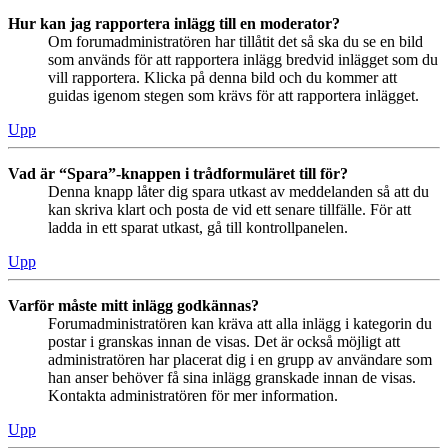
Hur kan jag rapportera inlägg till en moderator?
Om forumadministratören har tillåtit det så ska du se en bild
som används för att rapportera inlägg bredvid inlägget som du
vill rapportera. Klicka på denna bild och du kommer att
guidas igenom stegen som krävs för att rapportera inlägget.
Upp
Vad är “Spara”-knappen i trådformuläret till för?
Denna knapp låter dig spara utkast av meddelanden så att du
kan skriva klart och posta de vid ett senare tillfälle. För att
ladda in ett sparat utkast, gå till kontrollpanelen.
Upp
Varför måste mitt inlägg godkännas?
Forumadministratören kan kräva att alla inlägg i kategorin du
postar i granskas innan de visas. Det är också möjligt att
administratören har placerat dig i en grupp av användare som
han anser behöver få sina inlägg granskade innan de visas.
Kontakta administratören för mer information.
Upp