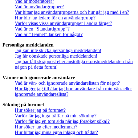
Vad är moderatorer?
Vad är användargrupper?
Var hittar jag användargrupperna och hur går jag med i en?
Hur blir jag ledare för en användargrupp?
Varför visas vissa användargrupper i andra färger?
Vad är en “Standardgrupp”?
Vad är “Teamet”-länken för något?
Personliga meddelanden
Jag kan inte skicka personliga meddelanden!
Jag får oönskade personliga meddelanden!
Jag har fått skräppost eller anstötliga e-postmeddelanden från
någon på detta forum!
Vänner och ignorerade användare
Vad är vän- och ignorerade användarelistan för något?
Hur lägger jag till / tar jag bort användare från min vän- eller
ignorerade användareslista?
Sökning på forumet
Hur söker jag på forumet?
Varför får jag inga träffar på min sökning?
Varför får jag en tom sida när jag försöker söka!?
Hur söker jag efter medlemmar?
Hur hittar jag mina egna inlägg och trådar?