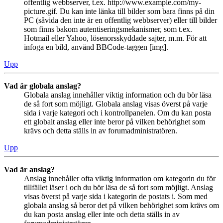
offentlig webbserver, t.ex. http://www.example.com/my-
picture.gif. Du kan inte länka till bilder som bara finns på din
PC (såvida den inte är en offentlig webbserver) eller till bilder
som finns bakom autentiseringsmekanismer, som t.ex.
Hotmail eller Yahoo, lösenorsskyddade sajter, m.m. För att
infoga en bild, använd BBCode-taggen [img].
Upp
Vad är globala anslag?
Globala anslag innehåller viktig information och du bör läsa
de så fort som möjligt. Globala anslag visas överst på varje
sida i varje kategori och i kontrollpanelen. Om du kan posta
ett globalt anslag eller inte beror på vilken behörighet som
krävs och detta ställs in av forumadministratören.
Upp
Vad är anslag?
Anslag innehåller ofta viktig information om kategorin du för
tillfället läser i och du bör läsa de så fort som möjligt. Anslag
visas överst på varje sida i kategorin de postats i. Som med
globala anslag så beror det på vilken behörighet som krävs om
du kan posta anslag eller inte och detta ställs in av