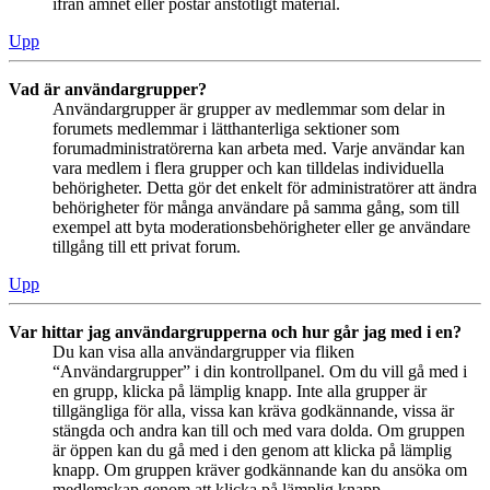
ifrån ämnet eller postar anstötligt material.
Upp
Vad är användargrupper?
Användargrupper är grupper av medlemmar som delar in
forumets medlemmar i lätthanterliga sektioner som
forumadministratörerna kan arbeta med. Varje användar kan
vara medlem i flera grupper och kan tilldelas individuella
behörigheter. Detta gör det enkelt för administratörer att ändra
behörigheter för många användare på samma gång, som till
exempel att byta moderationsbehörigheter eller ge användare
tillgång till ett privat forum.
Upp
Var hittar jag användargrupperna och hur går jag med i en?
Du kan visa alla användargrupper via fliken
“Användargrupper” i din kontrollpanel. Om du vill gå med i
en grupp, klicka på lämplig knapp. Inte alla grupper är
tillgängliga för alla, vissa kan kräva godkännande, vissa är
stängda och andra kan till och med vara dolda. Om gruppen
är öppen kan du gå med i den genom att klicka på lämplig
knapp. Om gruppen kräver godkännande kan du ansöka om
medlemskap genom att klicka på lämplig knapp.