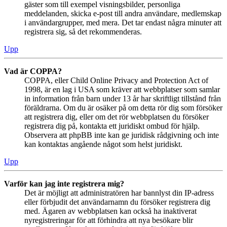
gäster som till exempel visningsbilder, personliga
meddelanden, skicka e-post till andra användare, medlemskap
i användargrupper, med mera. Det tar endast några minuter att
registrera sig, så det rekommenderas.
Upp
Vad är COPPA?
COPPA, eller Child Online Privacy and Protection Act of
1998, är en lag i USA som kräver att webbplatser som samlar
in information från barn under 13 år har skriftligt tillstånd från
föräldrarna. Om du är osäker på om detta rör dig som försöker
att registrera dig, eller om det rör webbplatsen du försöker
registrera dig på, kontakta ett juridiskt ombud för hjälp.
Observera att phpBB inte kan ge juridisk rådgivning och inte
kan kontaktas angående något som helst juridiskt.
Upp
Varför kan jag inte registrera mig?
Det är möjligt att administratören har bannlyst din IP-adress
eller förbjudit det användarnamn du försöker registrera dig
med. Ägaren av webbplatsen kan också ha inaktiverat
nyregistreringar för att förhindra att nya besökare blir