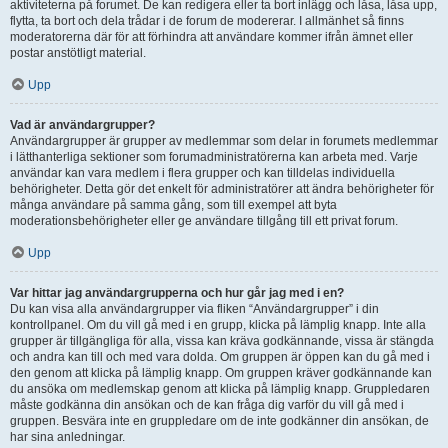
aktiviteterna på forumet. De kan redigera eller ta bort inlägg och låsa, låsa upp,
flytta, ta bort och dela trådar i de forum de modererar. I allmänhet så finns
moderatorerna där för att förhindra att användare kommer ifrån ämnet eller
postar anstötligt material.
Upp
Vad är användargrupper?
Användargrupper är grupper av medlemmar som delar in forumets medlemmar
i lätthanterliga sektioner som forumadministratörerna kan arbeta med. Varje
användar kan vara medlem i flera grupper och kan tilldelas individuella
behörigheter. Detta gör det enkelt för administratörer att ändra behörigheter för
många användare på samma gång, som till exempel att byta
moderationsbehörigheter eller ge användare tillgång till ett privat forum.
Upp
Var hittar jag användargrupperna och hur går jag med i en?
Du kan visa alla användargrupper via fliken “Användargrupper” i din
kontrollpanel. Om du vill gå med i en grupp, klicka på lämplig knapp. Inte alla
grupper är tillgängliga för alla, vissa kan kräva godkännande, vissa är stängda
och andra kan till och med vara dolda. Om gruppen är öppen kan du gå med i
den genom att klicka på lämplig knapp. Om gruppen kräver godkännande kan
du ansöka om medlemskap genom att klicka på lämplig knapp. Gruppledaren
måste godkänna din ansökan och de kan fråga dig varför du vill gå med i
gruppen. Besvära inte en gruppledare om de inte godkänner din ansökan, de
har sina anledningar.