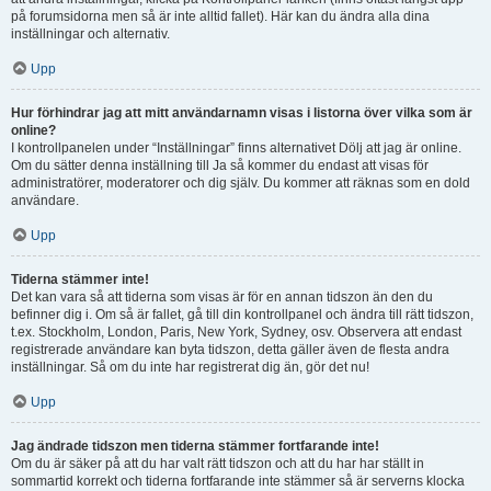
på forumsidorna men så är inte alltid fallet). Här kan du ändra alla dina
inställningar och alternativ.
Upp
Hur förhindrar jag att mitt användarnamn visas i listorna över vilka som är
online?
I kontrollpanelen under “Inställningar” finns alternativet Dölj att jag är online.
Om du sätter denna inställning till Ja så kommer du endast att visas för
administratörer, moderatorer och dig själv. Du kommer att räknas som en dold
användare.
Upp
Tiderna stämmer inte!
Det kan vara så att tiderna som visas är för en annan tidszon än den du
befinner dig i. Om så är fallet, gå till din kontrollpanel och ändra till rätt tidszon,
t.ex. Stockholm, London, Paris, New York, Sydney, osv. Observera att endast
registrerade användare kan byta tidszon, detta gäller även de flesta andra
inställningar. Så om du inte har registrerat dig än, gör det nu!
Upp
Jag ändrade tidszon men tiderna stämmer fortfarande inte!
Om du är säker på att du har valt rätt tidszon och att du har har ställt in
sommartid korrekt och tiderna fortfarande inte stämmer så är serverns klocka