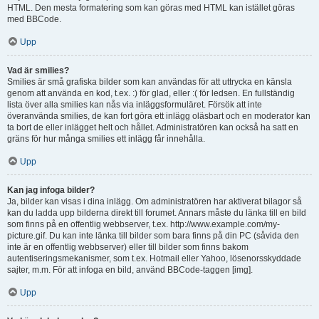
HTML. Den mesta formatering som kan göras med HTML kan istället göras
med BBCode.
Upp
Vad är smilies?
Smilies är små grafiska bilder som kan användas för att uttrycka en känsla
genom att använda en kod, t.ex. :) för glad, eller :( för ledsen. En fullständig
lista över alla smilies kan nås via inläggsformuläret. Försök att inte
överanvända smilies, de kan fort göra ett inlägg oläsbart och en moderator kan
ta bort de eller inlägget helt och hållet. Administratören kan också ha satt en
gräns för hur många smilies ett inlägg får innehålla.
Upp
Kan jag infoga bilder?
Ja, bilder kan visas i dina inlägg. Om administratören har aktiverat bilagor så
kan du ladda upp bilderna direkt till forumet. Annars måste du länka till en bild
som finns på en offentlig webbserver, t.ex. http://www.example.com/my-
picture.gif. Du kan inte länka till bilder som bara finns på din PC (såvida den
inte är en offentlig webbserver) eller till bilder som finns bakom
autentiseringsmekanismer, som t.ex. Hotmail eller Yahoo, lösenorsskyddade
sajter, m.m. För att infoga en bild, använd BBCode-taggen [img].
Upp