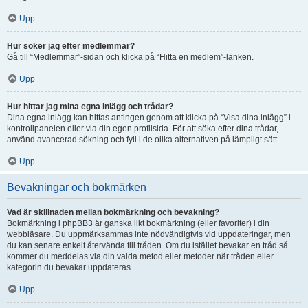
Upp
Hur söker jag efter medlemmar?
Gå till “Medlemmar”-sidan och klicka på “Hitta en medlem”-länken.
Upp
Hur hittar jag mina egna inlägg och trådar?
Dina egna inlägg kan hittas antingen genom att klicka på “Visa dina inlägg” i
kontrollpanelen eller via din egen profilsida. För att söka efter dina trådar,
använd avancerad sökning och fyll i de olika alternativen på lämpligt sätt.
Upp
Bevakningar och bokmärken
Vad är skillnaden mellan bokmärkning och bevakning?
Bokmärkning i phpBB3 är ganska likt bokmärkning (eller favoriter) i din
webbläsare. Du uppmärksammas inte nödvändigtvis vid uppdateringar, men
du kan senare enkelt återvända till tråden. Om du istället bevakar en tråd så
kommer du meddelas via din valda metod eller metoder när tråden eller
kategorin du bevakar uppdateras.
Upp