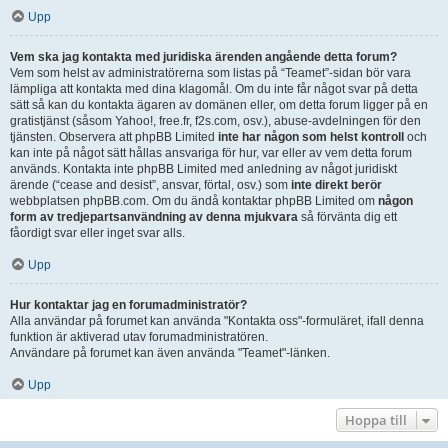
Upp
Vem ska jag kontakta med juridiska ärenden angående detta forum?
Vem som helst av administratörerna som listas på “Teamet”-sidan bör vara
lämpliga att kontakta med dina klagomål. Om du inte får något svar på detta
sätt så kan du kontakta ägaren av domänen eller, om detta forum ligger på en
gratistjänst (såsom Yahoo!, free.fr, f2s.com, osv.), abuse-avdelningen för den
tjänsten. Observera att phpBB Limited
inte har någon som helst kontroll
och
kan inte på något sätt hållas ansvariga för hur, var eller av vem detta forum
används. Kontakta inte phpBB Limited med anledning av något juridiskt
ärende (“cease and desist”, ansvar, förtal, osv.) som
inte direkt berör
webbplatsen phpBB.com. Om du ändå kontaktar phpBB Limited om
någon
form av tredjepartsanvändning av denna mjukvara
så förvänta dig ett
fåordigt svar eller inget svar alls.
Upp
Hur kontaktar jag en forumadministratör?
Alla användar på forumet kan använda "Kontakta oss"-formuläret, ifall denna
funktion är aktiverad utav forumadministratören.
Användare på forumet kan även använda "Teamet"-länken.
Upp
Hoppa till