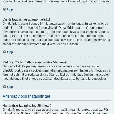
lösenord. Följ instruktionerna och du kommer att kunna logga in igen inom kort.
Upp
Varför loggas jag ut automatiskt?
Om du inte kryssar i Logga in mig automatiskt när du loggar in så kommer du
endast att hållas inloggad för en viss tid. Detta förhindrar att någon annan
använder sig av ditt konto. För att förbli inloggad, kryssa i rutan nästa gång du
loggar in. Detta rekommenderas inte om du besöker forumet från en delad
dator, t.ex. bibliotek, internetcafé, datorsal, osv. Om du inte ser denna kryssruta
så har forumadministratören inaktiverat denna funktion.
Upp
Vad gör “Ta bort alla forumcookies”-länken?
Genom att klicka på den länken så tas alla cookies som har skapats av
phpBB3 bort. Dessa cookies innehåller information som håller dig inloggad på
forumet och håller reda på vilka trådar du läst och inte läst. Om du har problem
med att logga in eller logga ut så kan det hjälpa att ta bort alla forumcookies.
Upp
Alternativ och inställningar
Hur ändrar jag mina inställningar?
Om du är registrerad så sparas alla dina inställningar i forumets databas. För
att ändra inställningar, klicka på Kontrollpanel-länken (finns oftast längst upp