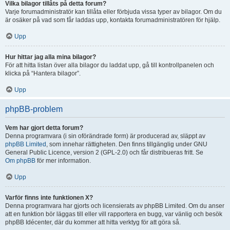
Vilka bilagor tillåts på detta forum?
Varje forumadministratör kan tillåta eller förbjuda vissa typer av bilagor. Om du
är osäker på vad som får laddas upp, kontakta forumadministratören för hjälp.
Upp
Hur hittar jag alla mina bilagor?
För att hitta listan över alla bilagor du laddat upp, gå till kontrollpanelen och
klicka på “Hantera bilagor”.
Upp
phpBB-problem
Vem har gjort detta forum?
Denna programvara (i sin oförändrade form) är producerad av, släppt av
phpBB Limited
, som innehar rättigheten. Den finns tillgänglig under GNU
General Public Licence, version 2 (GPL-2.0) och får distribueras fritt. Se
Om phpBB
för mer information.
Upp
Varför finns inte funktionen X?
Denna programvara har gjorts och licensierats av phpBB Limited. Om du anser
att en funktion bör läggas till eller vill rapportera en bugg, var vänlig och besök
phpBB Idécenter, där du kommer att hitta verktyg för att göra så.