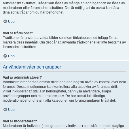
automatiskt avslutats. Trådar kan låsas av många anledningar och de låses av
moderatorer eller forumadministratörer. Det är möjligt att du också kan låsa
dina egna trådar om du har behörighet.
Upp
Vad är trådikoner?
Trådikoner är användarvalda bilder som kan förknippas med inlägg för att
markera dess innehåll. Om det går att använda trådikoner eller inte bestäms av
forumadministratören.
Upp
Användarnivåer och grupper
Vad är administratörer?
Administratörer är medlemmar tilldelade den högsta nivån av kontroll över hela
forumet. Dessa medlemmar kan kontrollera alla aspekter av forumets drift,
vilket inkluderar att ställa in behörigheter, bannlysa användare, skapa
användargrupper och moderatorer, osv. De har också fullständiga
moderationsbehörigheter i alla kategorier, om forumgrundaren tillåtit det.
Upp
Vad är moderatorer?
Moderatorer är individer (eller grupper av individer) som sköter om de dagliga