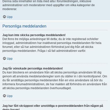
Denna sida innehåller en lista med alla i forumledningen, inklusive
administratörer och moderatorer med uppgifter om vilka kategorier de
modererar.
Upp
Personliga meddelanden
Jag kan inte skicka personliga meddelanden!
Det finns tre möjliga anledningar till detta; du är inte registrerad och/eller
inloggad, administratören har inaktiverat personliga meddelanden för hela
forumet, eller så har administratören förhindrat just dig från att skicka
personliga meddelanden. Fråga i så fall administratören varför.
Upp
Jag får oönskade personliga meddelanden!
Du kan blockera en användare från att skicka personliga användare till dig
genom att använda meddelanderegler som du ställer in i din kontrollpanel. Om
du får anstötliga personliga meddelanden från en viss användare så bör du
informera forumadministratören, de har makten att förhindra en användare från
att skicka personliga meddelanden överhuvudtaget.
Upp
Jag har fått skräppost eller anstötliga e-postmeddelanden från någon på
detta forum!