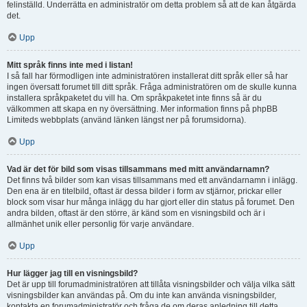
felinställd. Underrätta en administratör om detta problem så att de kan åtgärda
det.
Upp
Mitt språk finns inte med i listan!
I så fall har förmodligen inte administratören installerat ditt språk eller så har
ingen översatt forumet till ditt språk. Fråga administratören om de skulle kunna
installera språkpaketet du vill ha. Om språkpaketet inte finns så är du
välkommen att skapa en ny översättning. Mer information finns på phpBB
Limiteds webbplats (använd länken längst ner på forumsidorna).
Upp
Vad är det för bild som visas tillsammans med mitt användarnamn?
Det finns två bilder som kan visas tillsammans med ett användarnamn i inlägg.
Den ena är en titelbild, oftast är dessa bilder i form av stjärnor, prickar eller
block som visar hur många inlägg du har gjort eller din status på forumet. Den
andra bilden, oftast är den större, är känd som en visningsbild och är i
allmänhet unik eller personlig för varje användare.
Upp
Hur lägger jag till en visningsbild?
Det är upp till forumadministratören att tillåta visningsbilder och välja vilka sätt
visningsbilder kan användas på. Om du inte kan använda visningsbilder,
kontakta en forumadministratör och fråga de om deras anledning till detta.