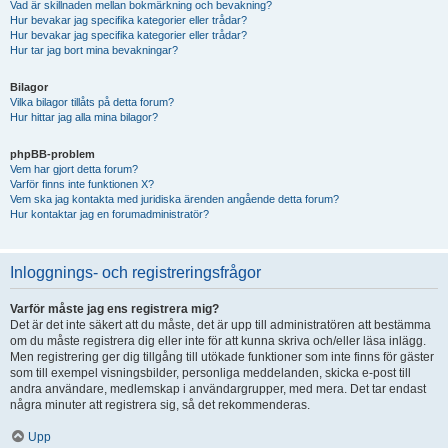
Vad är skillnaden mellan bokmärkning och bevakning?
Hur bevakar jag specifika kategorier eller trådar?
Hur bevakar jag specifika kategorier eller trådar?
Hur tar jag bort mina bevakningar?
Bilagor
Vilka bilagor tillåts på detta forum?
Hur hittar jag alla mina bilagor?
phpBB-problem
Vem har gjort detta forum?
Varför finns inte funktionen X?
Vem ska jag kontakta med juridiska ärenden angående detta forum?
Hur kontaktar jag en forumadministratör?
Inloggnings- och registreringsfrågor
Varför måste jag ens registrera mig?
Det är det inte säkert att du måste, det är upp till administratören att bestämma
om du måste registrera dig eller inte för att kunna skriva och/eller läsa inlägg.
Men registrering ger dig tillgång till utökade funktioner som inte finns för gäster
som till exempel visningsbilder, personliga meddelanden, skicka e-post till
andra användare, medlemskap i användargrupper, med mera. Det tar endast
några minuter att registrera sig, så det rekommenderas.
Upp