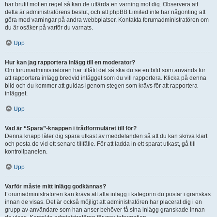
har brutit mot en regel så kan de utfärda en varning mot dig. Observera att
detta är administratörens beslut, och att phpBB Limited inte har någonting att
göra med varningar på andra webbplatser. Kontakta forumadministratören om
du är osäker på varför du varnats.
Upp
Hur kan jag rapportera inlägg till en moderator?
Om forumadministratören har tillåtit det så ska du se en bild som används för
att rapportera inlägg bredvid inlägget som du vill rapportera. Klicka på denna
bild och du kommer att guidas igenom stegen som krävs för att rapportera
inlägget.
Upp
Vad är “Spara”-knappen i trådformuläret till för?
Denna knapp låter dig spara utkast av meddelanden så att du kan skriva klart
och posta de vid ett senare tillfälle. För att ladda in ett sparat utkast, gå till
kontrollpanelen.
Upp
Varför måste mitt inlägg godkännas?
Forumadministratören kan kräva att alla inlägg i kategorin du postar i granskas
innan de visas. Det är också möjligt att administratören har placerat dig i en
grupp av användare som han anser behöver få sina inlägg granskade innan