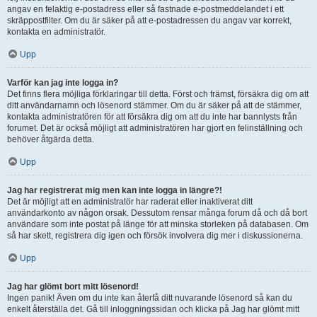
angav en felaktig e-postadress eller så fastnade e-postmeddelandet i ett
skräppostfilter. Om du är säker på att e-postadressen du angav var korrekt,
kontakta en administratör.
Upp
Varför kan jag inte logga in?
Det finns flera möjliga förklaringar till detta. Först och främst, försäkra dig om att
ditt användarnamn och lösenord stämmer. Om du är säker på att de stämmer,
kontakta administratören för att försäkra dig om att du inte har bannlysts från
forumet. Det är också möjligt att administratören har gjort en felinställning och
behöver åtgärda detta.
Upp
Jag har registrerat mig men kan inte logga in längre?!
Det är möjligt att en administratör har raderat eller inaktiverat ditt
användarkonto av någon orsak. Dessutom rensar många forum då och då bort
användare som inte postat på länge för att minska storleken på databasen. Om
så har skett, registrera dig igen och försök involvera dig mer i diskussionerna.
Upp
Jag har glömt bort mitt lösenord!
Ingen panik! Även om du inte kan återfå ditt nuvarande lösenord så kan du
enkelt återställa det. Gå till inloggningssidan och klicka på Jag har glömt mitt