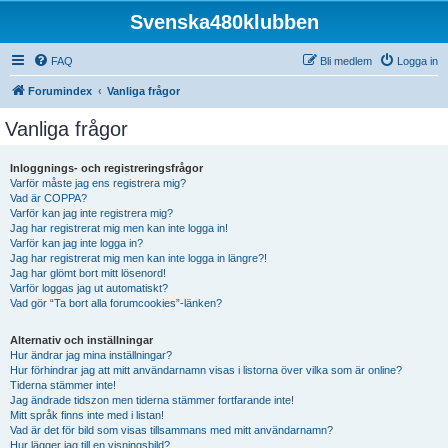
Svenska480klubben
FAQ
Bli medlem
Logga in
Forumindex
Vanliga frågor
Vanliga frågor
Inloggnings- och registreringsfrågor
Varför måste jag ens registrera mig?
Vad är COPPA?
Varför kan jag inte registrera mig?
Jag har registrerat mig men kan inte logga in!
Varför kan jag inte logga in?
Jag har registrerat mig men kan inte logga in längre?!
Jag har glömt bort mitt lösenord!
Varför loggas jag ut automatiskt?
Vad gör “Ta bort alla forumcookies”-länken?
Alternativ och inställningar
Hur ändrar jag mina inställningar?
Hur förhindrar jag att mitt användarnamn visas i listorna över vilka som är online?
Tiderna stämmer inte!
Jag ändrade tidszon men tiderna stämmer fortfarande inte!
Mitt språk finns inte med i listan!
Vad är det för bild som visas tillsammans med mitt användarnamn?
Hur lägger jag till en visningsbild?