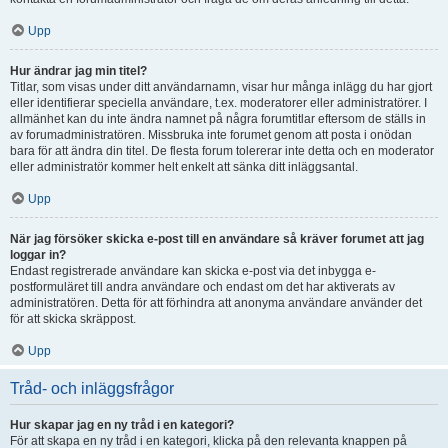
Upp
Hur ändrar jag min titel?
Titlar, som visas under ditt användarnamn, visar hur många inlägg du har gjort
eller identifierar speciella användare, t.ex. moderatorer eller administratörer. I
allmänhet kan du inte ändra namnet på några forumtitlar eftersom de ställs in
av forumadministratören. Missbruka inte forumet genom att posta i onödan
bara för att ändra din titel. De flesta forum tolererar inte detta och en moderator
eller administratör kommer helt enkelt att sänka ditt inläggsantal.
Upp
När jag försöker skicka e-post till en användare så kräver forumet att jag
loggar in?
Endast registrerade användare kan skicka e-post via det inbygga e-
postformuläret till andra användare och endast om det har aktiverats av
administratören. Detta för att förhindra att anonyma användare använder det
för att skicka skräppost.
Upp
Tråd- och inläggsfrågor
Hur skapar jag en ny tråd i en kategori?
För att skapa en ny tråd i en kategori, klicka på den relevanta knappen på