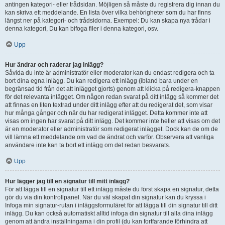
antingen kategori- eller trådsidan. Möjligen så måste du registrera dig innan du
kan skriva ett meddelande. En lista över vilka behörigheter som du har finns
längst ner på kategori- och trådsidorna. Exempel: Du kan skapa nya trådar i
denna kategori, Du kan bifoga filer i denna kategori, osv.
Upp
Hur ändrar och raderar jag inlägg?
Såvida du inte är administratör eller moderator kan du endast redigera och ta
bort dina egna inlägg. Du kan redigera ett inlägg (ibland bara under en
begränsad tid från det att inlägget gjorts) genom att klicka på redigera-knappen
för det relevanta inlägget. Om någon redan svarat på ditt inlägg så kommer det
att finnas en liten textrad under ditt inlägg efter att du redigerat det, som visar
hur många gånger och när du har redigerat inlägget. Detta kommer inte att
visas om ingen har svarat på ditt inlägg. Det kommer inte heller att visas om det
är en moderator eller administratör som redigerat inlägget. Dock kan de om de
vill lämna ett meddelande om vad de ändrat och varför. Observera att vanliga
användare inte kan ta bort ett inlägg om det redan besvarats.
Upp
Hur lägger jag till en signatur till mitt inlägg?
För att lägga till en signatur till ett inlägg måste du först skapa en signatur, detta
gör du via din kontrollpanel. När du väl skapat din signatur kan du kryssa i
Infoga min signatur-rutan i inläggsformuläret för att lägga till din signatur till ditt
inlägg. Du kan också automatiskt alltid infoga din signatur till alla dina inlägg
genom att ändra inställningarna i din profil (du kan fortfarande förhindra att