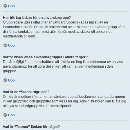
Upp
Hur blir jag ledare för en användargrupp?
Gruppledare utses oftast när användargrupper skapas initialt av en
forumadministratör. Om du är intresserad av att skapa en användargrupp så är
din första kontakt en administratör, försök med att skicka ett personligt
meddelande till dem.
Upp
Varför visas vissa användargrupper i andra färger?
Det är möjligt för administratören att tilldela en färg till medlemmar av en viss
användargrupp för att göra det enkelt att känna igen medlemmar i den
gruppen.
Upp
Vad är en “Standardgrupp”?
Om du är medlem i fler än en användargrupp så bestämmer standardgruppen
vilken gruppfärg och grupptitel som visas för dig. Administratören kan tillåta dig
att byta standardgrupp via din kontrollpanel.
Upp
Vad är “Teamet”-länken för något?