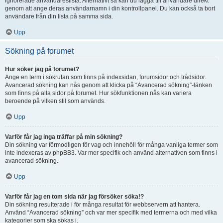
ignorerade användareslista. Alternativt så kan du lägga till användare direkt
genom att ange deras användarnamn i din kontrollpanel. Du kan också ta bort
användare från din lista på samma sida.
Upp
Sökning på forumet
Hur söker jag på forumet?
Ange en term i sökrutan som finns på indexsidan, forumsidor och trådsidor.
Avancerad sökning kan nås genom att klicka på “Avancerad sökning”-länken
som finns på alla sidor på forumet. Hur sökfunktionen nås kan variera
beroende på vilken stil som används.
Upp
Varför får jag inga träffar på min sökning?
Din sökning var förmodligen för vag och innehöll för många vanliga termer som
inte indexeras av phpBB3. Var mer specifik och använd alternativen som finns i
avancerad sökning.
Upp
Varför får jag en tom sida när jag försöker söka!?
Din sökning resulterade i för många resultat för webbservern att hantera.
Använd “Avancerad sökning” och var mer specifik med termerna och med vilka
kategorier som ska sökas i.