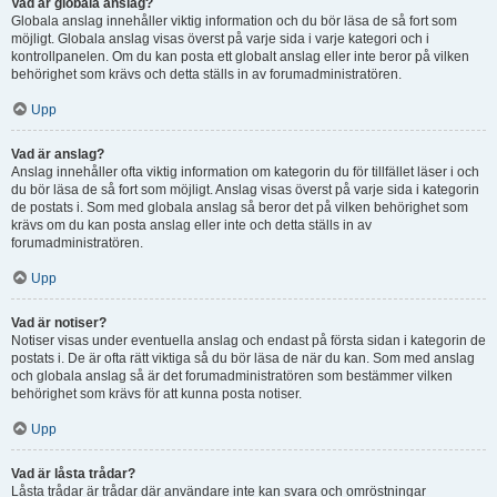
Vad är globala anslag?
Globala anslag innehåller viktig information och du bör läsa de så fort som
möjligt. Globala anslag visas överst på varje sida i varje kategori och i
kontrollpanelen. Om du kan posta ett globalt anslag eller inte beror på vilken
behörighet som krävs och detta ställs in av forumadministratören.
Upp
Vad är anslag?
Anslag innehåller ofta viktig information om kategorin du för tillfället läser i och
du bör läsa de så fort som möjligt. Anslag visas överst på varje sida i kategorin
de postats i. Som med globala anslag så beror det på vilken behörighet som
krävs om du kan posta anslag eller inte och detta ställs in av
forumadministratören.
Upp
Vad är notiser?
Notiser visas under eventuella anslag och endast på första sidan i kategorin de
postats i. De är ofta rätt viktiga så du bör läsa de när du kan. Som med anslag
och globala anslag så är det forumadministratören som bestämmer vilken
behörighet som krävs för att kunna posta notiser.
Upp
Vad är låsta trådar?
Låsta trådar är trådar där användare inte kan svara och omröstningar