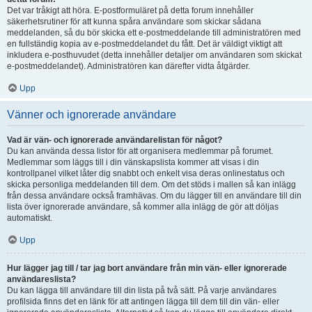
Det var tråkigt att höra. E-postformuläret på detta forum innehåller
säkerhetsrutiner för att kunna spåra användare som skickar sådana
meddelanden, så du bör skicka ett e-postmeddelande till administratören med
en fullständig kopia av e-postmeddelandet du fått. Det är väldigt viktigt att
inkludera e-posthuvudet (detta innehåller detaljer om användaren som skickat
e-postmeddelandet). Administratören kan därefter vidta åtgärder.
Upp
Vänner och ignorerade användare
Vad är vän- och ignorerade användarelistan för något?
Du kan använda dessa listor för att organisera medlemmar på forumet.
Medlemmar som läggs till i din vänskapslista kommer att visas i din
kontrollpanel vilket låter dig snabbt och enkelt visa deras onlinestatus och
skicka personliga meddelanden till dem. Om det stöds i mallen så kan inlägg
från dessa användare också framhävas. Om du lägger till en användare till din
lista över ignorerade användare, så kommer alla inlägg de gör att döljas
automatiskt.
Upp
Hur lägger jag till / tar jag bort användare från min vän- eller ignorerade
användareslista?
Du kan lägga till användare till din lista på två sätt. På varje användares
profilsida finns det en länk för att antingen lägga till dem till din vän- eller