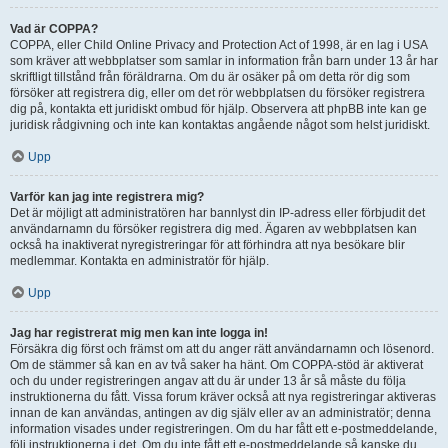
Vad är COPPA?
COPPA, eller Child Online Privacy and Protection Act of 1998, är en lag i USA
som kräver att webbplatser som samlar in information från barn under 13 år har
skriftligt tillstånd från föräldrarna. Om du är osäker på om detta rör dig som
försöker att registrera dig, eller om det rör webbplatsen du försöker registrera
dig på, kontakta ett juridiskt ombud för hjälp. Observera att phpBB inte kan ge
juridisk rådgivning och inte kan kontaktas angående något som helst juridiskt.
Upp
Varför kan jag inte registrera mig?
Det är möjligt att administratören har bannlyst din IP-adress eller förbjudit det
användarnamn du försöker registrera dig med. Ägaren av webbplatsen kan
också ha inaktiverat nyregistreringar för att förhindra att nya besökare blir
medlemmar. Kontakta en administratör för hjälp.
Upp
Jag har registrerat mig men kan inte logga in!
Försäkra dig först och främst om att du anger rätt användarnamn och lösenord.
Om de stämmer så kan en av två saker ha hänt. Om COPPA-stöd är aktiverat
och du under registreringen angav att du är under 13 år så måste du följa
instruktionerna du fått. Vissa forum kräver också att nya registreringar aktiveras
innan de kan användas, antingen av dig själv eller av an administratör; denna
information visades under registreringen. Om du har fått ett e-postmeddelande,
följ instruktionerna i det. Om du inte fått ett e-postmeddelande så kanske du