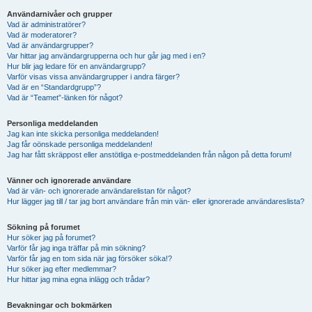
Användarnivåer och grupper
Vad är administratörer?
Vad är moderatorer?
Vad är användargrupper?
Var hittar jag användargrupperna och hur går jag med i en?
Hur blir jag ledare för en användargrupp?
Varför visas vissa användargrupper i andra färger?
Vad är en “Standardgrupp”?
Vad är “Teamet”-länken för något?
Personliga meddelanden
Jag kan inte skicka personliga meddelanden!
Jag får oönskade personliga meddelanden!
Jag har fått skräppost eller anstötliga e-postmeddelanden från någon på detta forum!
Vänner och ignorerade användare
Vad är vän- och ignorerade användarelistan för något?
Hur lägger jag till / tar jag bort användare från min vän- eller ignorerade användareslista?
Sökning på forumet
Hur söker jag på forumet?
Varför får jag inga träffar på min sökning?
Varför får jag en tom sida när jag försöker söka!?
Hur söker jag efter medlemmar?
Hur hittar jag mina egna inlägg och trådar?
Bevakningar och bokmärken