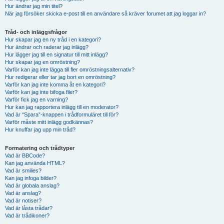
Hur ändrar jag min titel?
När jag försöker skicka e-post till en användare så kräver forumet att jag loggar in?
Tråd- och inläggsfrågor
Hur skapar jag en ny tråd i en kategori?
Hur ändrar och raderar jag inlägg?
Hur lägger jag till en signatur till mitt inlägg?
Hur skapar jag en omröstning?
Varför kan jag inte lägga till fler omröstningsalternativ?
Hur redigerar eller tar jag bort en omröstning?
Varför kan jag inte komma åt en kategori?
Varför kan jag inte bifoga filer?
Varför fick jag en varning?
Hur kan jag rapportera inlägg till en moderator?
Vad är “Spara”-knappen i trådformuläret till för?
Varför måste mitt inlägg godkännas?
Hur knuffar jag upp min tråd?
Formatering och trådtyper
Vad är BBCode?
Kan jag använda HTML?
Vad är smilies?
Kan jag infoga bilder?
Vad är globala anslag?
Vad är anslag?
Vad är notiser?
Vad är låsta trådar?
Vad är trådikoner?