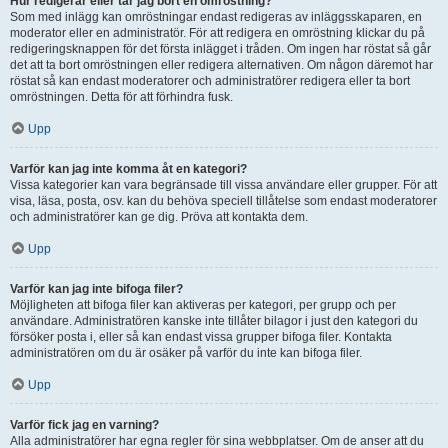
Hur redigerar eller tar jag bort en omröstning?
Som med inlägg kan omröstningar endast redigeras av inläggsskaparen, en
moderator eller en administratör. För att redigera en omröstning klickar du på
redigeringsknappen för det första inlägget i tråden. Om ingen har röstat så går
det att ta bort omröstningen eller redigera alternativen. Om någon däremot har
röstat så kan endast moderatorer och administratörer redigera eller ta bort
omröstningen. Detta för att förhindra fusk.
Upp
Varför kan jag inte komma åt en kategori?
Vissa kategorier kan vara begränsade till vissa användare eller grupper. För att
visa, läsa, posta, osv. kan du behöva speciell tillåtelse som endast moderatorer
och administratörer kan ge dig. Pröva att kontakta dem.
Upp
Varför kan jag inte bifoga filer?
Möjligheten att bifoga filer kan aktiveras per kategori, per grupp och per
användare. Administratören kanske inte tillåter bilagor i just den kategori du
försöker posta i, eller så kan endast vissa grupper bifoga filer. Kontakta
administratören om du är osäker på varför du inte kan bifoga filer.
Upp
Varför fick jag en varning?
Alla administratörer har egna regler för sina webbplatser. Om de anser att du