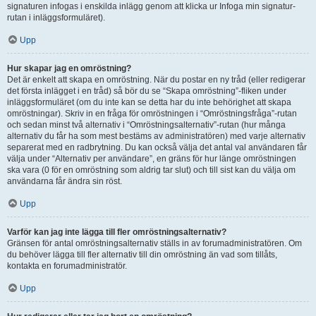
signaturen infogas i enskilda inlägg genom att klicka ur Infoga min signatur-
rutan i inläggsformuläret).
Upp
Hur skapar jag en omröstning?
Det är enkelt att skapa en omröstning. När du postar en ny tråd (eller redigerar
det första inlägget i en tråd) så bör du se “Skapa omröstning”-fliken under
inläggsformuläret (om du inte kan se detta har du inte behörighet att skapa
omröstningar). Skriv in en fråga för omröstningen i “Omröstningsfråga”-rutan
och sedan minst två alternativ i “Omröstningsalternativ”-rutan (hur många
alternativ du får ha som mest bestäms av administratören) med varje alternativ
separerat med en radbrytning. Du kan också välja det antal val användaren får
välja under “Alternativ per användare”, en gräns för hur länge omröstningen
ska vara (0 för en omröstning som aldrig tar slut) och till sist kan du välja om
användarna får ändra sin röst.
Upp
Varför kan jag inte lägga till fler omröstningsalternativ?
Gränsen för antal omröstningsalternativ ställs in av forumadministratören. Om
du behöver lägga till fler alternativ till din omröstning än vad som tillåts,
kontakta en forumadministratör.
Upp