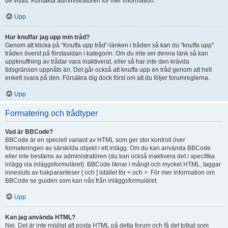
de visas. Kontakta administratören för mer information.
Upp
Hur knuffar jag upp min tråd?
Genom att klicka på “Knuffa upp tråd”-länken i tråden så kan du "knuffa upp"
tråden överst på förstasidan i kategorin. Om du inte ser denna länk så kan
uppknuffning av trådar vara inaktiverat, eller så har inte den krävda
tidsgränsen uppnåts än. Det går också att knuffa upp en tråd genom att helt
enkelt svara på den. Försäkra dig dock först om att du följer forumreglerna.
Upp
Formatering och trådtyper
Vad är BBCode?
BBCode är en speciell variant av HTML som ger stor kontroll över
formateringen av särskilda objekt i ett inlägg. Om du kan använda BBCode
eller inte bestäms av administratören (du kan också inaktivera det i specifika
inlägg via inläggsformuläret). BBCode liknar i mångt och mycket HTML, taggar
innesluts av hakparanteser [ och ] istället för < och >. För mer information om
BBCode se guiden som kan nås från inläggsformuläret.
Upp
Kan jag använda HTML?
Nej. Det är inte möjligt att posta HTML på detta forum och få det tolkat som