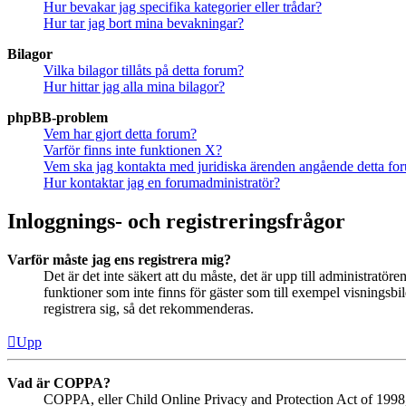
Hur bevakar jag specifika kategorier eller trådar?
Hur tar jag bort mina bevakningar?
Bilagor
Vilka bilagor tillåts på detta forum?
Hur hittar jag alla mina bilagor?
phpBB-problem
Vem har gjort detta forum?
Varför finns inte funktionen X?
Vem ska jag kontakta med juridiska ärenden angående detta fo
Hur kontaktar jag en forumadministratör?
Inloggnings- och registreringsfrågor
Varför måste jag ens registrera mig?
Det är det inte säkert att du måste, det är upp till administratör
funktioner som inte finns för gäster som till exempel visningsb
registrera sig, så det rekommenderas.
Upp
Vad är COPPA?
COPPA, eller Child Online Privacy and Protection Act of 1998, ä