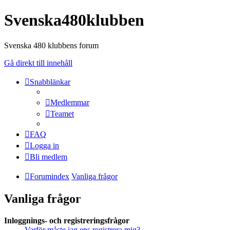
Svenska480klubben
Svenska 480 klubbens forum
Gå direkt till innehåll
Snabblänkar
Medlemmar
Teamet
FAQ
Logga in
Bli medlem
Forumindex
Vanliga frågor
Vanliga frågor
Inloggnings- och registreringsfrågor
Varför måste jag ens registrera mig?