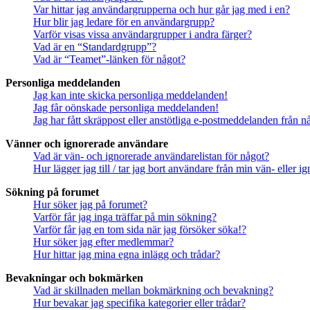
Var hittar jag användargrupperna och hur går jag med i en?
Hur blir jag ledare för en användargrupp?
Varför visas vissa användargrupper i andra färger?
Vad är en “Standardgrupp”?
Vad är “Teamet”-länken för något?
Personliga meddelanden
Jag kan inte skicka personliga meddelanden!
Jag får oönskade personliga meddelanden!
Jag har fått skräppost eller anstötliga e-postmeddelanden från 
Vänner och ignorerade användare
Vad är vän- och ignorerade användarelistan för något?
Hur lägger jag till / tar jag bort användare från min vän- eller 
Sökning på forumet
Hur söker jag på forumet?
Varför får jag inga träffar på min sökning?
Varför får jag en tom sida när jag försöker söka!?
Hur söker jag efter medlemmar?
Hur hittar jag mina egna inlägg och trådar?
Bevakningar och bokmärken
Vad är skillnaden mellan bokmärkning och bevakning?
Hur bevakar jag specifika kategorier eller trådar?