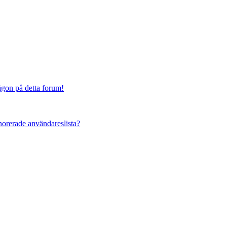
någon på detta forum!
ignorerade användareslista?