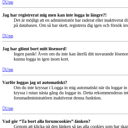
Upp
Jag har registrerat mig men kan inte logga in längre?!
Det är möjligt att en administratör har raderat eller inaktiver
på databasen. Om så har skett, registrera dig igen och försök in
Upp
Jag har glömt bort mitt lösenord!
Ingen panik! Även om du inte kan återfå ditt nuvarande lösenord
kunna logga in igen inom kort.
Upp
Varför loggas jag ut automatiskt?
Om du inte kryssar i Logga in mig automatiskt när du loggar in s
kryssa i rutan nästa gång du loggar in. Detta rekommenderas inte
forumadministratören inaktiverat denna funktion.
Upp
Vad gör “Ta bort alla forumcookies”-länken?
Genom att klicka på den länken så tas alla cookies som har skap