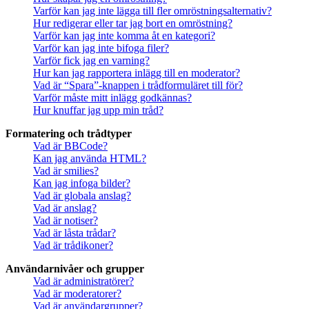
Varför kan jag inte lägga till fler omröstningsalternativ?
Hur redigerar eller tar jag bort en omröstning?
Varför kan jag inte komma åt en kategori?
Varför kan jag inte bifoga filer?
Varför fick jag en varning?
Hur kan jag rapportera inlägg till en moderator?
Vad är “Spara”-knappen i trådformuläret till för?
Varför måste mitt inlägg godkännas?
Hur knuffar jag upp min tråd?
Formatering och trådtyper
Vad är BBCode?
Kan jag använda HTML?
Vad är smilies?
Kan jag infoga bilder?
Vad är globala anslag?
Vad är anslag?
Vad är notiser?
Vad är låsta trådar?
Vad är trådikoner?
Användarnivåer och grupper
Vad är administratörer?
Vad är moderatorer?
Vad är användargrupper?