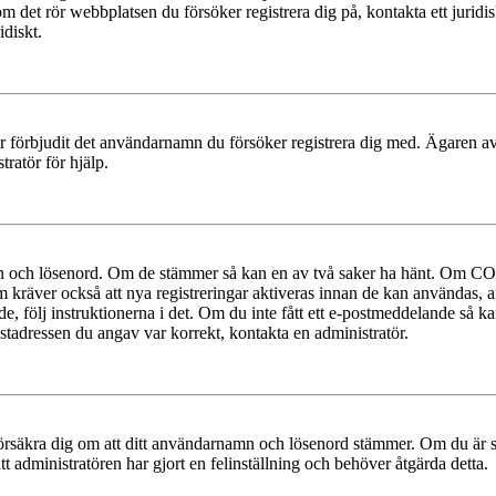
 om det rör webbplatsen du försöker registrera dig på, kontakta ett juri
diskt.
ler förbjudit det användarnamn du försöker registrera dig med. Ägaren av
ratör för hjälp.
mn och lösenord. Om de stämmer så kan en av två saker ha hänt. Om COP
um kräver också att nya registreringar aktiveras innan de kan användas, a
e, följ instruktionerna i det. Om du inte fått ett e-postmeddelande så ka
ostadressen du angav var korrekt, kontakta en administratör.
t, försäkra dig om att ditt användarnamn och lösenord stämmer. Om du är s
tt administratören har gjort en felinställning och behöver åtgärda detta.