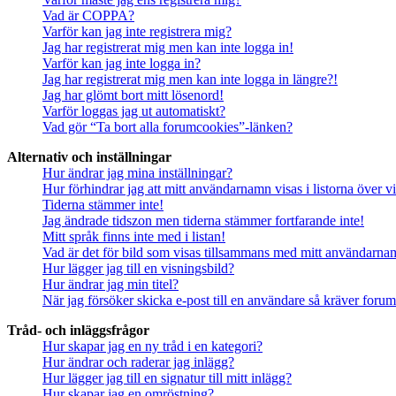
Vad är COPPA?
Varför kan jag inte registrera mig?
Jag har registrerat mig men kan inte logga in!
Varför kan jag inte logga in?
Jag har registrerat mig men kan inte logga in längre?!
Jag har glömt bort mitt lösenord!
Varför loggas jag ut automatiskt?
Vad gör “Ta bort alla forumcookies”-länken?
Alternativ och inställningar
Hur ändrar jag mina inställningar?
Hur förhindrar jag att mitt användarnamn visas i listorna över v
Tiderna stämmer inte!
Jag ändrade tidszon men tiderna stämmer fortfarande inte!
Mitt språk finns inte med i listan!
Vad är det för bild som visas tillsammans med mitt användarn
Hur lägger jag till en visningsbild?
Hur ändrar jag min titel?
När jag försöker skicka e-post till en användare så kräver forume
Tråd- och inläggsfrågor
Hur skapar jag en ny tråd i en kategori?
Hur ändrar och raderar jag inlägg?
Hur lägger jag till en signatur till mitt inlägg?
Hur skapar jag en omröstning?