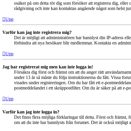
osäker på om detta rör dig som försöker att registrera dig, eller
rådgivning och inte kan kontaktas angående något som helst juri
Upp
Varför kan jag inte registrera mig?
Det är möjligt att administratören har bannlyst din IP-adress el
förhindra att nya besökare blir medlemmar. Kontakta en administ
Upp
Jag har registrerat mig men kan inte logga in!
Försäkra dig först och främst om att du anger rätt användarna
under 13 år så måste du följa instruktionerna du fått. Vissa for
visades under registreringen. Om du har fått ett e-postmeddeland
postmeddelandet i ett skräppostfilter. Om du är säker på att e-p
Upp
Varför kan jag inte logga in?
Det finns flera möjliga förklaringar till detta. Först och främs
om att du inte har bannlysts från forumet. Det är också möjligt a