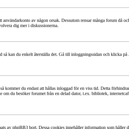
at ditt användarkonto av någon orsak. Dessutom rensar många forum då och
volvera dig mer i diskussionerna.
 så kan du enkelt återställa det. Gå till inloggningssidan och klicka på
å kommer du endast att hållas inloggad för en viss tid. Detta förhindrar
 om du besöker forumet från en delad dator, t.ex. bibliotek, internetcaf
ats av phpBB3 bort. Dessa cookies innehåller information som håller dig