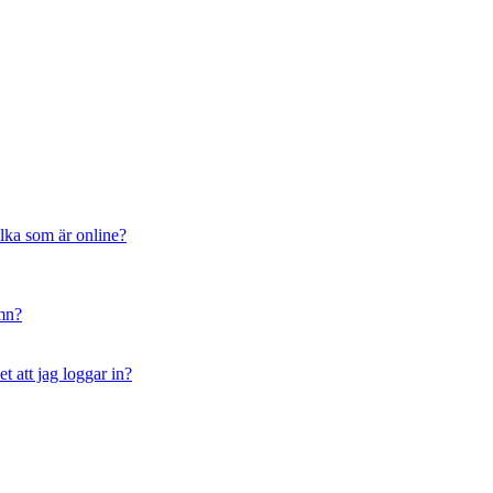
ilka som är online?
amn?
t att jag loggar in?