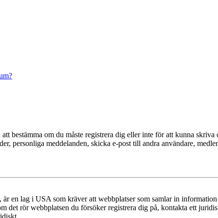
rum?
en att bestämma om du måste registrera dig eller inte för att kunna skriva 
ilder, personliga meddelanden, skicka e-post till andra användare, medl
r en lag i USA som kräver att webbplatser som samlar in information frå
 om det rör webbplatsen du försöker registrera dig på, kontakta ett juri
diskt.