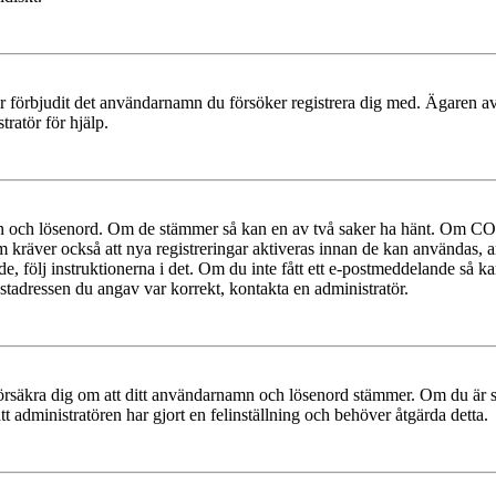
ler förbjudit det användarnamn du försöker registrera dig med. Ägaren av
ratör för hjälp.
mn och lösenord. Om de stämmer så kan en av två saker ha hänt. Om COP
um kräver också att nya registreringar aktiveras innan de kan användas, a
e, följ instruktionerna i det. Om du inte fått ett e-postmeddelande så ka
ostadressen du angav var korrekt, kontakta en administratör.
t, försäkra dig om att ditt användarnamn och lösenord stämmer. Om du är s
tt administratören har gjort en felinställning och behöver åtgärda detta.