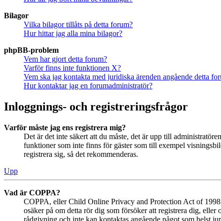
Bilagor
Vilka bilagor tillåts på detta forum?
Hur hittar jag alla mina bilagor?
phpBB-problem
Vem har gjort detta forum?
Varför finns inte funktionen X?
Vem ska jag kontakta med juridiska ärenden angående detta fo
Hur kontaktar jag en forumadministratör?
Inloggnings- och registreringsfrågor
Varför måste jag ens registrera mig?
Det är det inte säkert att du måste, det är upp till administratör
funktioner som inte finns för gäster som till exempel visningsb
registrera sig, så det rekommenderas.
Upp
Vad är COPPA?
COPPA, eller Child Online Privacy and Protection Act of 1998, ä
osäker på om detta rör dig som försöker att registrera dig, eller
rådgivning och inte kan kontaktas angående något som helst juri