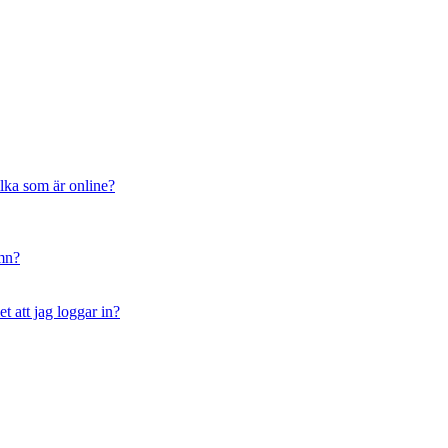
ilka som är online?
amn?
t att jag loggar in?