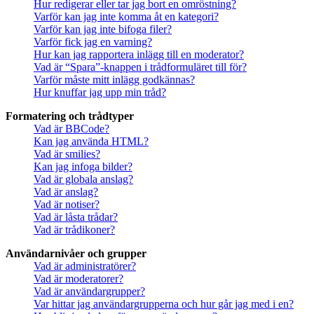
Hur redigerar eller tar jag bort en omröstning?
Varför kan jag inte komma åt en kategori?
Varför kan jag inte bifoga filer?
Varför fick jag en varning?
Hur kan jag rapportera inlägg till en moderator?
Vad är “Spara”-knappen i trådformuläret till för?
Varför måste mitt inlägg godkännas?
Hur knuffar jag upp min tråd?
Formatering och trådtyper
Vad är BBCode?
Kan jag använda HTML?
Vad är smilies?
Kan jag infoga bilder?
Vad är globala anslag?
Vad är anslag?
Vad är notiser?
Vad är låsta trådar?
Vad är trådikoner?
Användarnivåer och grupper
Vad är administratörer?
Vad är moderatorer?
Vad är användargrupper?
Var hittar jag användargrupperna och hur går jag med i en?