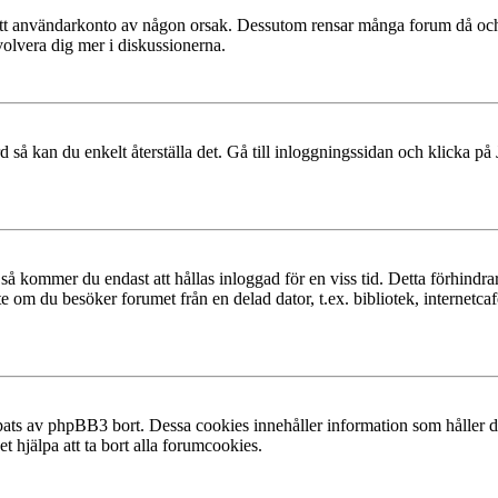
at ditt användarkonto av någon orsak. Dessutom rensar många forum då och
volvera dig mer i diskussionerna.
 så kan du enkelt återställa det. Gå till inloggningssidan och klicka på
å kommer du endast att hållas inloggad för en viss tid. Detta förhindrar
 om du besöker forumet från en delad dator, t.ex. bibliotek, internetcaf
ats av phpBB3 bort. Dessa cookies innehåller information som håller dig
t hjälpa att ta bort alla forumcookies.