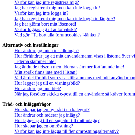
Varför kan jag inte registrera mig?
Jag har registrerat mig men kan inte logga in!
Varför kan jag inte logga in?
Jag har registrerat mig men kan inte logga in längre?!
Jag har glömt bort mitt lösenord!
Varför loggas jag ut automatiskt?
Vad gör “Ta bort alla forumcookies”-länken?
Alternativ och inställningar
Hur ändrar jag mina inställningar?
Hur förhindrar jag att mitt användarnamn visas i listorna över v
Tiderna stämmer inte!
Jag ändrade tidszon men tiderna stämmer fortfarande inte!
Mitt språk finns inte med i listan!
Vad är det för bild som visas tillsammans med mitt användarn
Hur lägger jag till en visningsbild?
Hur ändrar jag min titel?
När jag försöker skicka e-post till en användare så kräver forume
Tråd- och inläggsfrågor
Hur skapar jag en ny tråd i en kategori?
Hur ändrar och raderar jag inlägg?
Hur lägger jag till en signatur till mitt inlägg?
Hur skapar jag en omröstning?
Varför kan jag inte lägga till fler omröstningsalternativ?