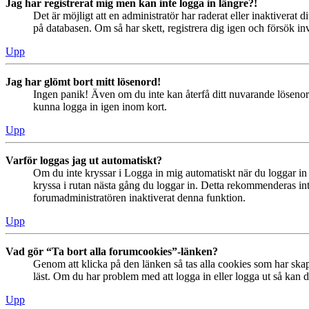
Jag har registrerat mig men kan inte logga in längre?!
Det är möjligt att en administratör har raderat eller inaktiver
på databasen. Om så har skett, registrera dig igen och försök in
Upp
Jag har glömt bort mitt lösenord!
Ingen panik! Även om du inte kan återfå ditt nuvarande lösenord
kunna logga in igen inom kort.
Upp
Varför loggas jag ut automatiskt?
Om du inte kryssar i Logga in mig automatiskt när du loggar in s
kryssa i rutan nästa gång du loggar in. Detta rekommenderas inte
forumadministratören inaktiverat denna funktion.
Upp
Vad gör “Ta bort alla forumcookies”-länken?
Genom att klicka på den länken så tas alla cookies som har skap
läst. Om du har problem med att logga in eller logga ut så kan de
Upp