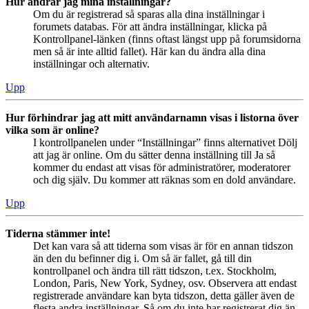
Hur ändrar jag mina inställningar?
Om du är registrerad så sparas alla dina inställningar i
forumets databas. För att ändra inställningar, klicka på
Kontrollpanel-länken (finns oftast längst upp på forumsidorna
men så är inte alltid fallet). Här kan du ändra alla dina
inställningar och alternativ.
Upp
Hur förhindrar jag att mitt användarnamn visas i listorna över
vilka som är online?
I kontrollpanelen under “Inställningar” finns alternativet Dölj
att jag är online. Om du sätter denna inställning till Ja så
kommer du endast att visas för administratörer, moderatorer
och dig själv. Du kommer att räknas som en dold användare.
Upp
Tiderna stämmer inte!
Det kan vara så att tiderna som visas är för en annan tidszon
än den du befinner dig i. Om så är fallet, gå till din
kontrollpanel och ändra till rätt tidszon, t.ex. Stockholm,
London, Paris, New York, Sydney, osv. Observera att endast
registrerade användare kan byta tidszon, detta gäller även de
flesta andra inställningar. Så om du inte har registrerat dig än,