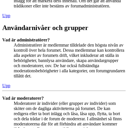
inlägg för att markera dess innehåll. Om det går att använda
trådikoner eller inte bestäms av forumadministratören.
Upp
Användarnivåer och grupper
Vad är administratörer?
Administratörer är medlemmar tilldelade den högsta nivån av
kontroll över hela forumet. Dessa medlemmar kan kontrollera
alla aspekter av forumets drift, vilket inkluderar att ställa in
behörigheter, bannlysa användare, skapa användargrupper
och moderatorer, osv. De har också fullständiga
moderationsbehörigheter i alla kategorier, om forumgrundaren
tillåtit det.
Upp
Vad är moderatorer?
Moderatorer är individer (eller grupper av individer) som
sköter om de dagliga aktiviteterna på forumet. De kan
redigera eller ta bort inlägg och låsa, låsa upp, flytta, ta bort
och dela trådar i de forum de modererar. I allmänhet så finns
moderatorerna där för att förhindra att användare kommer