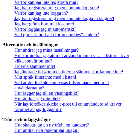
Varför kan jag inte registrera mig?
Jag har registrerat mig men kan inte logga in!
Varför kan jag inte logga in?
Jag har registrerat mig men kan inte logga in längre?!
Jag har glömt bort mitt lösenord!
Varför loggas jag ut automatiskt?
Vad gör “Ta bort alla forumcookies”-länken?
Alternativ och inställningar
Hur ändrar jag mina inställningar?
Hur förhindrar jag att mitt användarnamn visas i listorna över
vilka som är online?
Tiderna stämmer inte!
Jag ändrade tidszon men tiderna stämmer fortfarande inte!
Mitt språk finns inte med i listan!
Vad är det för bild som visas tillsammans med mitt
användarnamn?
Hur lägger jag till en visningsbild?
Hur ändrar jag min titel?
När jag försöker skicka e-post till en användare så kräver
forumet att jag loggar in?
Tråd- och inläggsfrågor
Hur skapar jag en ny tråd i en kategori?
Hur ändrar och raderar jag inlägg?