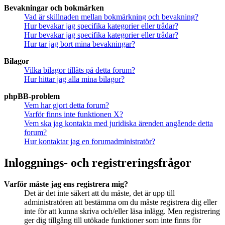
Bevakningar och bokmärken
Vad är skillnaden mellan bokmärkning och bevakning?
Hur bevakar jag specifika kategorier eller trådar?
Hur bevakar jag specifika kategorier eller trådar?
Hur tar jag bort mina bevakningar?
Bilagor
Vilka bilagor tillåts på detta forum?
Hur hittar jag alla mina bilagor?
phpBB-problem
Vem har gjort detta forum?
Varför finns inte funktionen X?
Vem ska jag kontakta med juridiska ärenden angående detta
forum?
Hur kontaktar jag en forumadministratör?
Inloggnings- och registreringsfrågor
Varför måste jag ens registrera mig?
Det är det inte säkert att du måste, det är upp till
administratören att bestämma om du måste registrera dig eller
inte för att kunna skriva och/eller läsa inlägg. Men registrering
ger dig tillgång till utökade funktioner som inte finns för