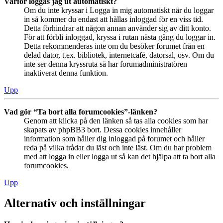
Varför loggas jag ut automatiskt?
Om du inte kryssar i Logga in mig automatiskt när du loggar
in så kommer du endast att hållas inloggad för en viss tid.
Detta förhindrar att någon annan använder sig av ditt konto.
För att förbli inloggad, kryssa i rutan nästa gång du loggar in.
Detta rekommenderas inte om du besöker forumet från en
delad dator, t.ex. bibliotek, internetcafé, datorsal, osv. Om du
inte ser denna kryssruta så har forumadministratören
inaktiverat denna funktion.
Upp
Vad gör “Ta bort alla forumcookies”-länken?
Genom att klicka på den länken så tas alla cookies som har
skapats av phpBB3 bort. Dessa cookies innehåller
information som håller dig inloggad på forumet och håller
reda på vilka trådar du läst och inte läst. Om du har problem
med att logga in eller logga ut så kan det hjälpa att ta bort alla
forumcookies.
Upp
Alternativ och inställningar