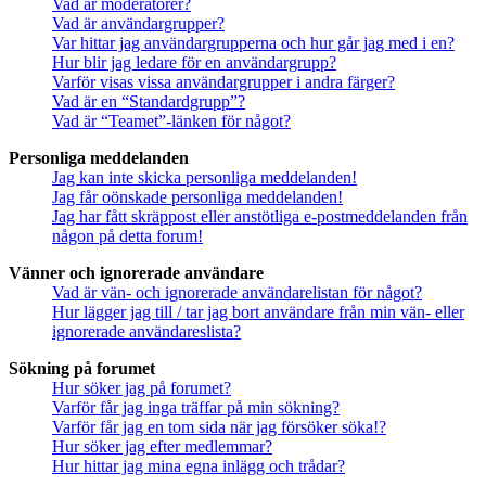
Vad är moderatorer?
Vad är användargrupper?
Var hittar jag användargrupperna och hur går jag med i en?
Hur blir jag ledare för en användargrupp?
Varför visas vissa användargrupper i andra färger?
Vad är en “Standardgrupp”?
Vad är “Teamet”-länken för något?
Personliga meddelanden
Jag kan inte skicka personliga meddelanden!
Jag får oönskade personliga meddelanden!
Jag har fått skräppost eller anstötliga e-postmeddelanden från
någon på detta forum!
Vänner och ignorerade användare
Vad är vän- och ignorerade användarelistan för något?
Hur lägger jag till / tar jag bort användare från min vän- eller
ignorerade användareslista?
Sökning på forumet
Hur söker jag på forumet?
Varför får jag inga träffar på min sökning?
Varför får jag en tom sida när jag försöker söka!?
Hur söker jag efter medlemmar?
Hur hittar jag mina egna inlägg och trådar?