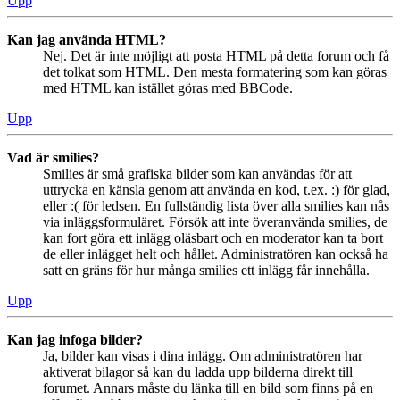
Upp
Kan jag använda HTML?
Nej. Det är inte möjligt att posta HTML på detta forum och få
det tolkat som HTML. Den mesta formatering som kan göras
med HTML kan istället göras med BBCode.
Upp
Vad är smilies?
Smilies är små grafiska bilder som kan användas för att
uttrycka en känsla genom att använda en kod, t.ex. :) för glad,
eller :( för ledsen. En fullständig lista över alla smilies kan nås
via inläggsformuläret. Försök att inte överanvända smilies, de
kan fort göra ett inlägg oläsbart och en moderator kan ta bort
de eller inlägget helt och hållet. Administratören kan också ha
satt en gräns för hur många smilies ett inlägg får innehålla.
Upp
Kan jag infoga bilder?
Ja, bilder kan visas i dina inlägg. Om administratören har
aktiverat bilagor så kan du ladda upp bilderna direkt till
forumet. Annars måste du länka till en bild som finns på en