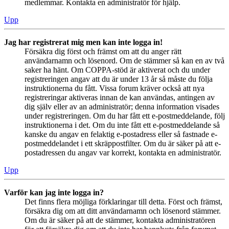
medlemmar. Kontakta en administratör för hjälp.
Upp
Jag har registrerat mig men kan inte logga in!
Försäkra dig först och främst om att du anger rätt
användarnamn och lösenord. Om de stämmer så kan en av två
saker ha hänt. Om COPPA-stöd är aktiverat och du under
registreringen angav att du är under 13 år så måste du följa
instruktionerna du fått. Vissa forum kräver också att nya
registreringar aktiveras innan de kan användas, antingen av
dig själv eller av an administratör; denna information visades
under registreringen. Om du har fått ett e-postmeddelande, följ
instruktionerna i det. Om du inte fått ett e-postmeddelande så
kanske du angav en felaktig e-postadress eller så fastnade e-
postmeddelandet i ett skräppostfilter. Om du är säker på att e-
postadressen du angav var korrekt, kontakta en administratör.
Upp
Varför kan jag inte logga in?
Det finns flera möjliga förklaringar till detta. Först och främst,
försäkra dig om att ditt användarnamn och lösenord stämmer.
Om du är säker på att de stämmer, kontakta administratören