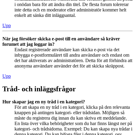
i onödan bara för att ändra din titel. De flesta forum tolererar
inte detta och en moderator eller administratör kommer helt
enkelt att sänka ditt inläggsantal.
Upp
När jag försöker skicka e-post till en användare så kräver
forumet att jag loggar in?
Endast registrerade användare kan skicka e-post via det
inbygga e-postformuläret till andra användare och endast om
det har aktiverats av administratören. Detta för att förhindra att
anonyma användare använder det för att skicka skräppost.
Upp
Tråd- och inläggsfrågor
Hur skapar jag en ny tråd i en kategori?
För att skapa en ny tråd i en kategori, klicka på den relevanta
knappen på antingen kategori- eller trådsidan. Möjligen så
måste du registrera dig innan du kan skriva ett meddelande.
En lista över vilka behörigheter som du har finns längst ner på
kategori- och trådsidorna. Exempel: Du kan skapa nya trådar i
denna kategori, Du kan bifoga filer i denna kategori, osv.