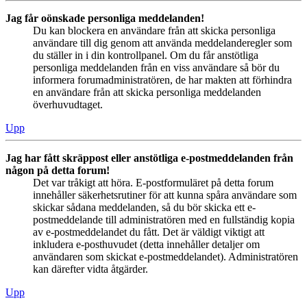
Jag får oönskade personliga meddelanden!
Du kan blockera en användare från att skicka personliga
användare till dig genom att använda meddelanderegler som
du ställer in i din kontrollpanel. Om du får anstötliga
personliga meddelanden från en viss användare så bör du
informera forumadministratören, de har makten att förhindra
en användare från att skicka personliga meddelanden
överhuvudtaget.
Upp
Jag har fått skräppost eller anstötliga e-postmeddelanden från
någon på detta forum!
Det var tråkigt att höra. E-postformuläret på detta forum
innehåller säkerhetsrutiner för att kunna spåra användare som
skickar sådana meddelanden, så du bör skicka ett e-
postmeddelande till administratören med en fullständig kopia
av e-postmeddelandet du fått. Det är väldigt viktigt att
inkludera e-posthuvudet (detta innehåller detaljer om
användaren som skickat e-postmeddelandet). Administratören
kan därefter vidta åtgärder.
Upp