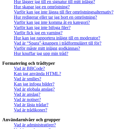
Hur lägger jag till en signatur till mitt inlägg?
Hur skapar jag en omröstning?
Varför kan jag inte lägga till fler omröstningsalternativ?
Hur redigerar eller tar jag bort en omröstning?
Varför kan jag inte komma åt en kategori?
Varför kan jag inte bifoga filer?
Varför fick jag en varning?
Hur kan jag rapportera inlägg till en moderator?
Vad är “Spara”-knappen i trådformuläret till för?
Varför måste mitt inlägg godkännas?
Hur knuffar jag upp min tråd?
Formatering och trådtyper
Vad är BBCode?
Kan jag använda HTML?
Vad är smilies?
Kan jag infoga bilder?
Vad är globala anslag?
Vad är anslag?
Vad är notiser?
Vad är låsta trådar?
Vad är trådikoner?
Användarnivåer och grupper
Vad är administratörer?