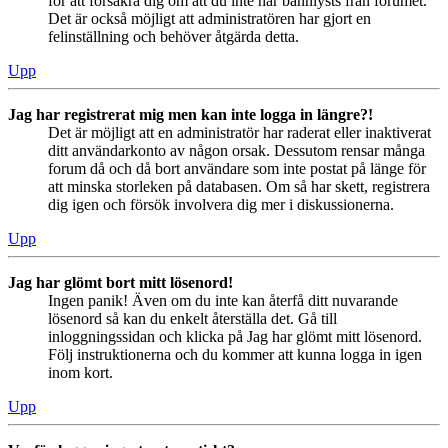
för att försäkra dig om att du inte har bannlysts från forumet.
Det är också möjligt att administratören har gjort en
felinställning och behöver åtgärda detta.
Upp
Jag har registrerat mig men kan inte logga in längre?!
Det är möjligt att en administratör har raderat eller inaktiverat
ditt användarkonto av någon orsak. Dessutom rensar många
forum då och då bort användare som inte postat på länge för
att minska storleken på databasen. Om så har skett, registrera
dig igen och försök involvera dig mer i diskussionerna.
Upp
Jag har glömt bort mitt lösenord!
Ingen panik! Även om du inte kan återfå ditt nuvarande
lösenord så kan du enkelt återställa det. Gå till
inloggningssidan och klicka på Jag har glömt mitt lösenord.
Följ instruktionerna och du kommer att kunna logga in igen
inom kort.
Upp