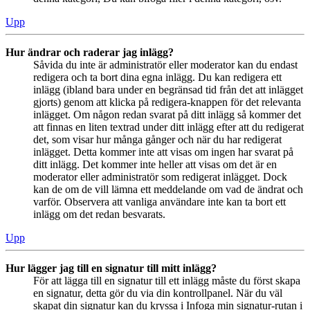
Upp
Hur ändrar och raderar jag inlägg?
Såvida du inte är administratör eller moderator kan du endast
redigera och ta bort dina egna inlägg. Du kan redigera ett
inlägg (ibland bara under en begränsad tid från det att inlägget
gjorts) genom att klicka på redigera-knappen för det relevanta
inlägget. Om någon redan svarat på ditt inlägg så kommer det
att finnas en liten textrad under ditt inlägg efter att du redigerat
det, som visar hur många gånger och när du har redigerat
inlägget. Detta kommer inte att visas om ingen har svarat på
ditt inlägg. Det kommer inte heller att visas om det är en
moderator eller administratör som redigerat inlägget. Dock
kan de om de vill lämna ett meddelande om vad de ändrat och
varför. Observera att vanliga användare inte kan ta bort ett
inlägg om det redan besvarats.
Upp
Hur lägger jag till en signatur till mitt inlägg?
För att lägga till en signatur till ett inlägg måste du först skapa
en signatur, detta gör du via din kontrollpanel. När du väl
skapat din signatur kan du kryssa i Infoga min signatur-rutan i