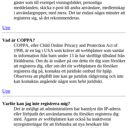
gäster som till exempel visningsbilder, personliga
meddelanden, skicka e-post till andra användare, medlemskap
i användargrupper, med mera. Det tar endast några minuter att
registrera sig, så det rekommenderas.
Upp
Vad är COPPA?
COPPA, eller Child Online Privacy and Protection Act of
1998, är en lag i USA som kräver att webbplatser som samlar
in information från barn under 13 år har skriftligt tillstånd från
föräldrarna. Om du är osäker på om detta rör dig som försöker
att registrera dig, eller om det rör webbplatsen du försöker
registrera dig på, kontakta ett juridiskt ombud för hjälp.
Observera att phpBB inte kan ge juridisk rådgivning och inte
kan kontaktas angående något som helst juridiskt.
Upp
Varför kan jag inte registrera mig?
Det är möjligt att administratören har bannlyst din IP-adress
eller förbjudit det användarnamn du försöker registrera dig
med. Ägaren av webbplatsen kan också ha inaktiverat
nyregistreringar för att förhindra att nya besökare blir