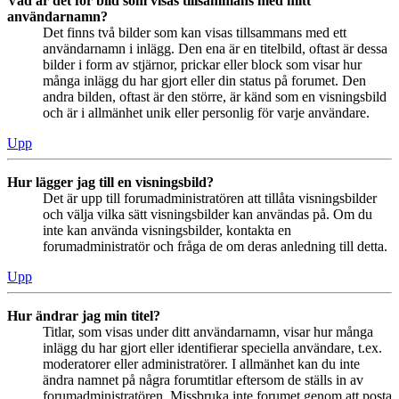
Vad är det för bild som visas tillsammans med mitt
användarnamn?
Det finns två bilder som kan visas tillsammans med ett
användarnamn i inlägg. Den ena är en titelbild, oftast är dessa
bilder i form av stjärnor, prickar eller block som visar hur
många inlägg du har gjort eller din status på forumet. Den
andra bilden, oftast är den större, är känd som en visningsbild
och är i allmänhet unik eller personlig för varje användare.
Upp
Hur lägger jag till en visningsbild?
Det är upp till forumadministratören att tillåta visningsbilder
och välja vilka sätt visningsbilder kan användas på. Om du
inte kan använda visningsbilder, kontakta en
forumadministratör och fråga de om deras anledning till detta.
Upp
Hur ändrar jag min titel?
Titlar, som visas under ditt användarnamn, visar hur många
inlägg du har gjort eller identifierar speciella användare, t.ex.
moderatorer eller administratörer. I allmänhet kan du inte
ändra namnet på några forumtitlar eftersom de ställs in av
forumadministratören. Missbruka inte forumet genom att posta