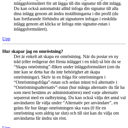
inläggsformuläret för att lägga till din signatur till ditt inlägg.
Du kan också automatiskt alltid infoga din signatur till alla
dina inlägg genom att ändra inställningarna i din profil (du
kan fortfarande förhindra att signaturen infogas i enskilda
inlägg genom att klicka ur Infoga min signatur-rutan i
inläggsformuläret).
Upp
Hur skapar jag en omröstning?
Det är enkelt att skapa en omröstning. När du postar en ny
tråd (eller redigerar det första inlägget i en tråd) så bör du se
“Skapa omröstning”-fliken under inläggsformuläret (om du
inte kan se detta har du inte behörighet att skapa
omröstningar). Skriv in en fråga för omröstningen i
“Omröstningsfråga”-rutan och sedan minst två alternativ i
“Omröstningsalternativ”-rutan (hur många alternativ du får ha
som mest bestäms av administratören) med varje alternativ
separerat med en radbrytning. Du kan också välja det antal val
användaren får välja under “Alternativ per användare”, en
gräns för hur länge omröstningen ska vara (0 för en
omröstning som aldrig tar slut) och till sist kan du välja om
användarna får ändra sin röst.
Upp