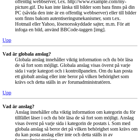
offentlig webbserver, t.ex. http://www.example.com/my-
picture.gif. Du kan inte länka till bilder som bara finns på din
PC (såvida den inte är en offentlig webbserver) eller till bilder
som finns bakom autentiseringsmekanismer, som t.ex.
Hotmail eller Yahoo, lösenorsskyddade sajter, m.m. För att
infoga en bild, använd BBCode-taggen [img].
Upp
Vad är globala anslag?
Globala anslag innehåller viktig information och du bör läsa
de så fort som möjligt. Globala anslag visas överst på varje
sida i varje kategori och i kontrollpanelen. Om du kan posta
ett globalt anslag eller inte beror på vilken behörighet som
krävs och detta ställs in av forumadministratören.
Upp
Vad är anslag?
Anslag innehåller ofta viktig information om kategorin du för
tillfället läser i och du bör läsa de så fort som möjligt. Anslag
visas överst på varje sida i kategorin de postats i. Som med
globala anslag så beror det på vilken behörighet som krävs om
du kan posta anslag eller inte och detta ställs in av