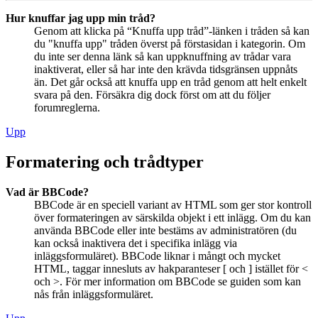
Hur knuffar jag upp min tråd?
Genom att klicka på “Knuffa upp tråd”-länken i tråden så kan
du "knuffa upp" tråden överst på förstasidan i kategorin. Om
du inte ser denna länk så kan uppknuffning av trådar vara
inaktiverat, eller så har inte den krävda tidsgränsen uppnåts
än. Det går också att knuffa upp en tråd genom att helt enkelt
svara på den. Försäkra dig dock först om att du följer
forumreglerna.
Upp
Formatering och trådtyper
Vad är BBCode?
BBCode är en speciell variant av HTML som ger stor kontroll
över formateringen av särskilda objekt i ett inlägg. Om du kan
använda BBCode eller inte bestäms av administratören (du
kan också inaktivera det i specifika inlägg via
inläggsformuläret). BBCode liknar i mångt och mycket
HTML, taggar innesluts av hakparanteser [ och ] istället för <
och >. För mer information om BBCode se guiden som kan
nås från inläggsformuläret.