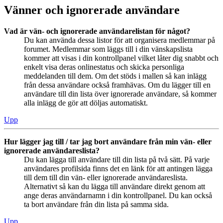
Vänner och ignorerade användare
Vad är vän- och ignorerade användarelistan för något?
Du kan använda dessa listor för att organisera medlemmar på
forumet. Medlemmar som läggs till i din vänskapslista
kommer att visas i din kontrollpanel vilket låter dig snabbt och
enkelt visa deras onlinestatus och skicka personliga
meddelanden till dem. Om det stöds i mallen så kan inlägg
från dessa användare också framhävas. Om du lägger till en
användare till din lista över ignorerade användare, så kommer
alla inlägg de gör att döljas automatiskt.
Upp
Hur lägger jag till / tar jag bort användare från min vän- eller
ignorerade användareslista?
Du kan lägga till användare till din lista på två sätt. På varje
användares profilsida finns det en länk för att antingen lägga
till dem till din vän- eller ignorerade användareslista.
Alternativt så kan du lägga till användare direkt genom att
ange deras användarnamn i din kontrollpanel. Du kan också
ta bort användare från din lista på samma sida.
Upp