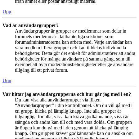
ifrån ämnet eller postar anstötligt material.
Upp
Vad är användargrupper?
Användargrupper är grupper av medlemmar som delar in
forumets medlemmar i lätthanterliga sektioner som
forumadministratörerna kan arbeta med. Varje användar kan
vara medlem i flera grupper och kan tilldelas individuella
behörigheter. Detta gör det enkelt för administratörer att ändra
behörigheter för många användare på samma gång, som till
exempel att byta moderationsbehörigheter eller ge användare
tillgång till ett privat forum.
Upp
Var hittar jag användargrupperna och hur går jag med i en?
Du kan visa alla användargrupper via fliken
“Användargrupper” i din kontrollpanel. Om du vill gå med i
en grupp, klicka på lämplig knapp. Inte alla grupper är
tillgängliga för alla, vissa kan kräva godkännande, vissa är
stängda och andra kan till och med vara dolda. Om gruppen
är öppen kan du gå med i den genom att klicka på lämplig
knapp. Om gruppen kräver godkännande kan du ansöka om
medlemskap genom att klicka på lämplig knapp.