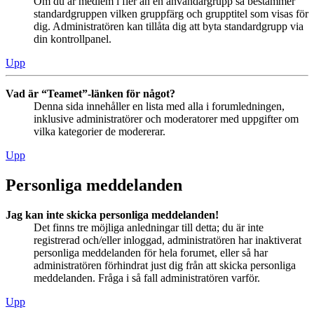
Om du är medlem i fler än en användargrupp så bestämmer
standardgruppen vilken gruppfärg och grupptitel som visas för
dig. Administratören kan tillåta dig att byta standardgrupp via
din kontrollpanel.
Upp
Vad är “Teamet”-länken för något?
Denna sida innehåller en lista med alla i forumledningen,
inklusive administratörer och moderatorer med uppgifter om
vilka kategorier de modererar.
Upp
Personliga meddelanden
Jag kan inte skicka personliga meddelanden!
Det finns tre möjliga anledningar till detta; du är inte
registrerad och/eller inloggad, administratören har inaktiverat
personliga meddelanden för hela forumet, eller så har
administratören förhindrat just dig från att skicka personliga
meddelanden. Fråga i så fall administratören varför.
Upp