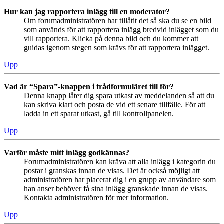
Hur kan jag rapportera inlägg till en moderator?
Om forumadministratören har tillåtit det så ska du se en bild
som används för att rapportera inlägg bredvid inlägget som du
vill rapportera. Klicka på denna bild och du kommer att
guidas igenom stegen som krävs för att rapportera inlägget.
Upp
Vad är “Spara”-knappen i trådformuläret till för?
Denna knapp låter dig spara utkast av meddelanden så att du
kan skriva klart och posta de vid ett senare tillfälle. För att
ladda in ett sparat utkast, gå till kontrollpanelen.
Upp
Varför måste mitt inlägg godkännas?
Forumadministratören kan kräva att alla inlägg i kategorin du
postar i granskas innan de visas. Det är också möjligt att
administratören har placerat dig i en grupp av användare som
han anser behöver få sina inlägg granskade innan de visas.
Kontakta administratören för mer information.
Upp