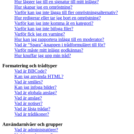
Hur lägger jag till en signatur till mitt inlägg?
Hur skapar jag en omröstning?
Varför kan jag inte lägga till fler omröstningsalternativ?
Hur redigerar eller tar jag bort en omröstning?
Varför kan jag inte komma åt en kategori?
Varför kan jag inte bifoga filer?
Varför fick jag en varning?
Hur kan jag rapportera inlägg till en moderator?
Vad är “Spara”-knappen i trådformuläret till för?
Varför måste mitt inlägg godkännas?
Hur knuffar jag upp min tråd?
Formatering och trådtyper
Vad är BBCode?
Kan jag använda HTML?
Vad är smilies?
Kan jag infoga bilder?
Vad är globala anslag?
Vad är anslag?
Vad är notiser?
Vad är låsta trådar?
Vad är trådikoner?
Användarnivåer och grupper
Vad är administratörer?