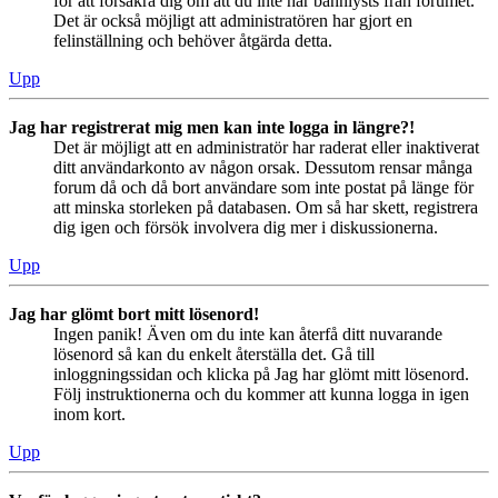
för att försäkra dig om att du inte har bannlysts från forumet.
Det är också möjligt att administratören har gjort en
felinställning och behöver åtgärda detta.
Upp
Jag har registrerat mig men kan inte logga in längre?!
Det är möjligt att en administratör har raderat eller inaktiverat
ditt användarkonto av någon orsak. Dessutom rensar många
forum då och då bort användare som inte postat på länge för
att minska storleken på databasen. Om så har skett, registrera
dig igen och försök involvera dig mer i diskussionerna.
Upp
Jag har glömt bort mitt lösenord!
Ingen panik! Även om du inte kan återfå ditt nuvarande
lösenord så kan du enkelt återställa det. Gå till
inloggningssidan och klicka på Jag har glömt mitt lösenord.
Följ instruktionerna och du kommer att kunna logga in igen
inom kort.
Upp