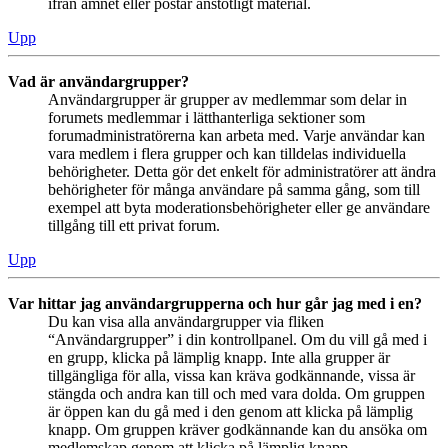
ifrån ämnet eller postar anstötligt material.
Upp
Vad är användargrupper?
Användargrupper är grupper av medlemmar som delar in
forumets medlemmar i lätthanterliga sektioner som
forumadministratörerna kan arbeta med. Varje användar kan
vara medlem i flera grupper och kan tilldelas individuella
behörigheter. Detta gör det enkelt för administratörer att ändra
behörigheter för många användare på samma gång, som till
exempel att byta moderationsbehörigheter eller ge användare
tillgång till ett privat forum.
Upp
Var hittar jag användargrupperna och hur går jag med i en?
Du kan visa alla användargrupper via fliken
“Användargrupper” i din kontrollpanel. Om du vill gå med i
en grupp, klicka på lämplig knapp. Inte alla grupper är
tillgängliga för alla, vissa kan kräva godkännande, vissa är
stängda och andra kan till och med vara dolda. Om gruppen
är öppen kan du gå med i den genom att klicka på lämplig
knapp. Om gruppen kräver godkännande kan du ansöka om
medlemskap genom att klicka på lämplig knapp.