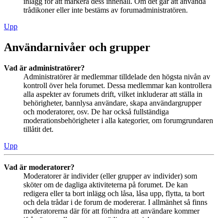
inlägg för att markera dess innehåll. Om det går att använda
trådikoner eller inte bestäms av forumadministratören.
Upp
Användarnivåer och grupper
Vad är administratörer?
Administratörer är medlemmar tilldelade den högsta nivån av
kontroll över hela forumet. Dessa medlemmar kan kontrollera
alla aspekter av forumets drift, vilket inkluderar att ställa in
behörigheter, bannlysa användare, skapa användargrupper
och moderatorer, osv. De har också fullständiga
moderationsbehörigheter i alla kategorier, om forumgrundaren
tillåtit det.
Upp
Vad är moderatorer?
Moderatorer är individer (eller grupper av individer) som
sköter om de dagliga aktiviteterna på forumet. De kan
redigera eller ta bort inlägg och låsa, låsa upp, flytta, ta bort
och dela trådar i de forum de modererar. I allmänhet så finns
moderatorerna där för att förhindra att användare kommer