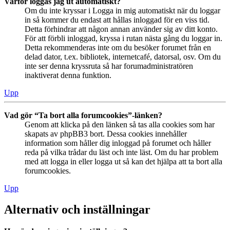
Varför loggas jag ut automatiskt?
Om du inte kryssar i Logga in mig automatiskt när du loggar
in så kommer du endast att hållas inloggad för en viss tid.
Detta förhindrar att någon annan använder sig av ditt konto.
För att förbli inloggad, kryssa i rutan nästa gång du loggar in.
Detta rekommenderas inte om du besöker forumet från en
delad dator, t.ex. bibliotek, internetcafé, datorsal, osv. Om du
inte ser denna kryssruta så har forumadministratören
inaktiverat denna funktion.
Upp
Vad gör “Ta bort alla forumcookies”-länken?
Genom att klicka på den länken så tas alla cookies som har
skapats av phpBB3 bort. Dessa cookies innehåller
information som håller dig inloggad på forumet och håller
reda på vilka trådar du läst och inte läst. Om du har problem
med att logga in eller logga ut så kan det hjälpa att ta bort alla
forumcookies.
Upp
Alternativ och inställningar