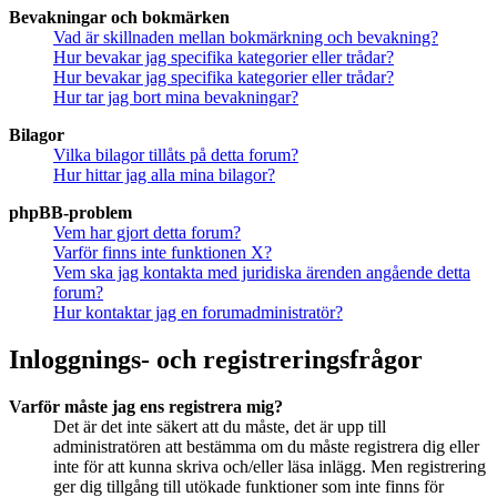
Bevakningar och bokmärken
Vad är skillnaden mellan bokmärkning och bevakning?
Hur bevakar jag specifika kategorier eller trådar?
Hur bevakar jag specifika kategorier eller trådar?
Hur tar jag bort mina bevakningar?
Bilagor
Vilka bilagor tillåts på detta forum?
Hur hittar jag alla mina bilagor?
phpBB-problem
Vem har gjort detta forum?
Varför finns inte funktionen X?
Vem ska jag kontakta med juridiska ärenden angående detta
forum?
Hur kontaktar jag en forumadministratör?
Inloggnings- och registreringsfrågor
Varför måste jag ens registrera mig?
Det är det inte säkert att du måste, det är upp till
administratören att bestämma om du måste registrera dig eller
inte för att kunna skriva och/eller läsa inlägg. Men registrering
ger dig tillgång till utökade funktioner som inte finns för