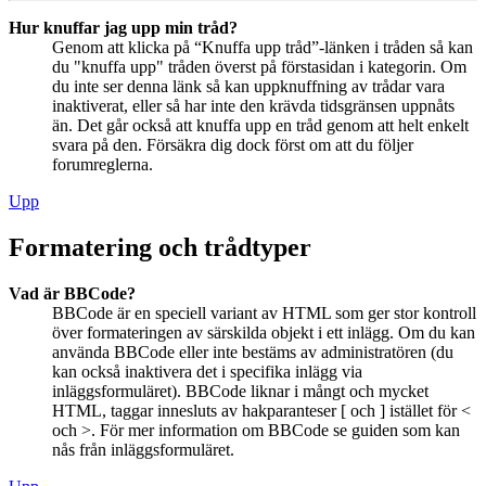
Hur knuffar jag upp min tråd?
Genom att klicka på “Knuffa upp tråd”-länken i tråden så kan
du "knuffa upp" tråden överst på förstasidan i kategorin. Om
du inte ser denna länk så kan uppknuffning av trådar vara
inaktiverat, eller så har inte den krävda tidsgränsen uppnåts
än. Det går också att knuffa upp en tråd genom att helt enkelt
svara på den. Försäkra dig dock först om att du följer
forumreglerna.
Upp
Formatering och trådtyper
Vad är BBCode?
BBCode är en speciell variant av HTML som ger stor kontroll
över formateringen av särskilda objekt i ett inlägg. Om du kan
använda BBCode eller inte bestäms av administratören (du
kan också inaktivera det i specifika inlägg via
inläggsformuläret). BBCode liknar i mångt och mycket
HTML, taggar innesluts av hakparanteser [ och ] istället för <
och >. För mer information om BBCode se guiden som kan
nås från inläggsformuläret.