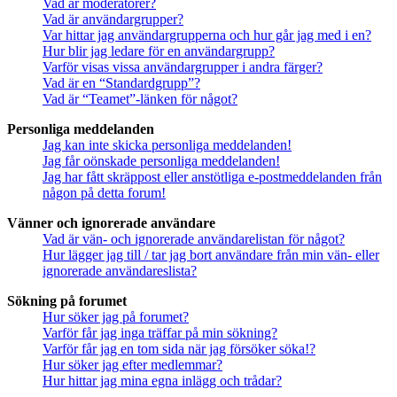
Vad är moderatorer?
Vad är användargrupper?
Var hittar jag användargrupperna och hur går jag med i en?
Hur blir jag ledare för en användargrupp?
Varför visas vissa användargrupper i andra färger?
Vad är en “Standardgrupp”?
Vad är “Teamet”-länken för något?
Personliga meddelanden
Jag kan inte skicka personliga meddelanden!
Jag får oönskade personliga meddelanden!
Jag har fått skräppost eller anstötliga e-postmeddelanden från
någon på detta forum!
Vänner och ignorerade användare
Vad är vän- och ignorerade användarelistan för något?
Hur lägger jag till / tar jag bort användare från min vän- eller
ignorerade användareslista?
Sökning på forumet
Hur söker jag på forumet?
Varför får jag inga träffar på min sökning?
Varför får jag en tom sida när jag försöker söka!?
Hur söker jag efter medlemmar?
Hur hittar jag mina egna inlägg och trådar?