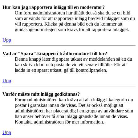
Hur kan jag rapportera inlägg till en moderator?
Om forumadministratören har tillåtit det så ska du se en bild
som används för att rapportera inlägg bredvid inlägget som du
vill rapportera. Klicka på denna bild och du kommer att
guidas igenom stegen som krävs för att rapportera inlägget.
Upp
Vad är “Spara”-knappen i trådformuläret till för?
Denna knapp låter dig spara utkast av meddelanden så att du
kan skriva klart och posta de vid ett senare tillfälle. För att
ladda in ett sparat utkast, gå till kontrollpanelen.
Upp
Varför måste mitt inlägg godkännas?
Forumadministratören kan kräva att alla inlägg i kategorin du
postar i granskas innan de visas. Det är också möjligt att
administratören har placerat dig i en grupp av användare som
han anser behöver få sina inlägg granskade innan de visas.
Kontakta administratören för mer information.
Upp