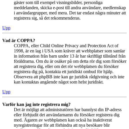
gäster som till exempel visningsbilder, personliga
meddelanden, skicka e-post till andra användare, medlemskap
i användargrupper, med mera. Det tar endast några minuter att
registrera sig, så det rekommenderas.
Upp
Vad är COPPA?
COPPA, eller Child Online Privacy and Protection Act of
1998, är en lag i USA som kräver att webbplatser som samlar
in information från barn under 13 år har skriftligt tillstånd från
föräldrarna. Om du är osäker på om detta rör dig som försöker
att registrera dig, eller om det rör webbplatsen du försöker
registrera dig på, kontakta ett juridiskt ombud för hjälp.
Observera att phpBB inte kan ge juridisk rådgivning och inte
kan kontaktas angående något som helst juridiskt.
Upp
Varför kan jag inte registrera mig?
Det är möjligt att administratören har bannlyst din IP-adress
eller förbjudit det användarnamn du försöker registrera dig
med. Ägaren av webbplatsen kan också ha inaktiverat
nyregistreringar för att förhindra att nya besökare blir