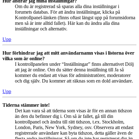
Hur ändrar jag mina inställningar?
Om du är registrerad så sparas alla dina inställningar i
forumets databas. För att ändra inställningar, klicka på
Kontrollpanel-länken (finns oftast längst upp på forumsidorna
men så är inte alltid fallet). Här kan du ändra alla dina
inställningar och alternativ.
Upp
Hur förhindrar jag att mitt användarnamn visas i listorna över
vilka som är online?
I kontrollpanelen under “Inställningar” finns alternativet Dölj
att jag är online. Om du sätter denna inställning till Ja så
kommer du endast att visas för administratörer, moderatorer
och dig själv. Du kommer att räknas som en dold användare.
Upp
Tiderna stämmer inte!
Det kan vara så att tiderna som visas är för en annan tidszon
än den du befinner dig i. Om så är fallet, gå till din
kontrollpanel och ändra till rätt tidszon, t.ex. Stockholm,
London, Paris, New York, Sydney, osv. Observera att endast
registrerade användare kan byta tidszon, detta gäller även de
flesta andra inställningar. Så om du inte har registrerat dig än,