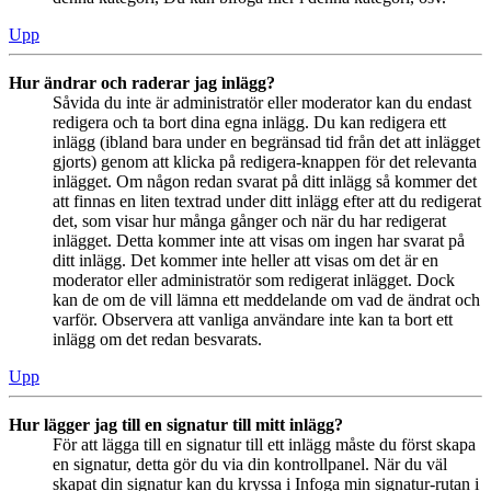
Upp
Hur ändrar och raderar jag inlägg?
Såvida du inte är administratör eller moderator kan du endast
redigera och ta bort dina egna inlägg. Du kan redigera ett
inlägg (ibland bara under en begränsad tid från det att inlägget
gjorts) genom att klicka på redigera-knappen för det relevanta
inlägget. Om någon redan svarat på ditt inlägg så kommer det
att finnas en liten textrad under ditt inlägg efter att du redigerat
det, som visar hur många gånger och när du har redigerat
inlägget. Detta kommer inte att visas om ingen har svarat på
ditt inlägg. Det kommer inte heller att visas om det är en
moderator eller administratör som redigerat inlägget. Dock
kan de om de vill lämna ett meddelande om vad de ändrat och
varför. Observera att vanliga användare inte kan ta bort ett
inlägg om det redan besvarats.
Upp
Hur lägger jag till en signatur till mitt inlägg?
För att lägga till en signatur till ett inlägg måste du först skapa
en signatur, detta gör du via din kontrollpanel. När du väl
skapat din signatur kan du kryssa i Infoga min signatur-rutan i