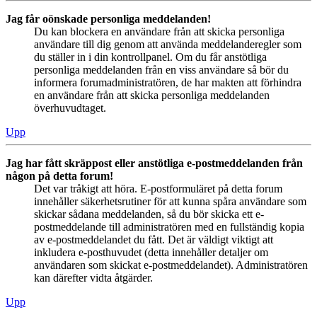
Jag får oönskade personliga meddelanden!
Du kan blockera en användare från att skicka personliga
användare till dig genom att använda meddelanderegler som
du ställer in i din kontrollpanel. Om du får anstötliga
personliga meddelanden från en viss användare så bör du
informera forumadministratören, de har makten att förhindra
en användare från att skicka personliga meddelanden
överhuvudtaget.
Upp
Jag har fått skräppost eller anstötliga e-postmeddelanden från
någon på detta forum!
Det var tråkigt att höra. E-postformuläret på detta forum
innehåller säkerhetsrutiner för att kunna spåra användare som
skickar sådana meddelanden, så du bör skicka ett e-
postmeddelande till administratören med en fullständig kopia
av e-postmeddelandet du fått. Det är väldigt viktigt att
inkludera e-posthuvudet (detta innehåller detaljer om
användaren som skickat e-postmeddelandet). Administratören
kan därefter vidta åtgärder.
Upp