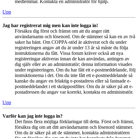
medlemmar. Kontakta en administratör för hjälp.
Upp
Jag har registrerat mig men kan inte logga in!
Försäkra dig först och främst om att du anger rätt
användarnamn och lösenord. Om de stämmer så kan en av två
saker ha hänt. Om COPPA-stöd är aktiverat och du under
registreringen angav att du är under 13 år så måste du följa
instruktionerna du fått. Vissa forum kräver också att nya
registreringar aktiveras innan de kan användas, antingen av
dig själv eller av an administratör; denna information visades
under registreringen. Om du har fått ett e-postmeddelande, följ
instruktionerna i det. Om du inte fått ett e-postmeddelande så
kanske du angav en felaktig e-postadress eller så fastnade e-
postmeddelandet i ett skräppostfilter. Om du är säker på att e-
postadressen du angav var korrekt, kontakta en administratör.
Upp
Varför kan jag inte logga in?
Det finns flera möjliga förklaringar till detta. Först och främst,
försäkra dig om att ditt användarnamn och lösenord stämmer.
Om du är säker på att de stämmer, kontakta administratören