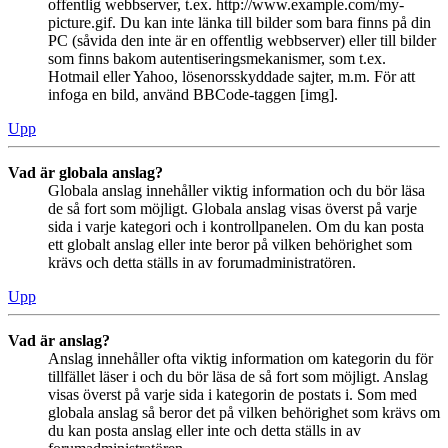
offentlig webbserver, t.ex. http://www.example.com/my-
picture.gif. Du kan inte länka till bilder som bara finns på din
PC (såvida den inte är en offentlig webbserver) eller till bilder
som finns bakom autentiseringsmekanismer, som t.ex.
Hotmail eller Yahoo, lösenorsskyddade sajter, m.m. För att
infoga en bild, använd BBCode-taggen [img].
Upp
Vad är globala anslag?
Globala anslag innehåller viktig information och du bör läsa
de så fort som möjligt. Globala anslag visas överst på varje
sida i varje kategori och i kontrollpanelen. Om du kan posta
ett globalt anslag eller inte beror på vilken behörighet som
krävs och detta ställs in av forumadministratören.
Upp
Vad är anslag?
Anslag innehåller ofta viktig information om kategorin du för
tillfället läser i och du bör läsa de så fort som möjligt. Anslag
visas överst på varje sida i kategorin de postats i. Som med
globala anslag så beror det på vilken behörighet som krävs om
du kan posta anslag eller inte och detta ställs in av