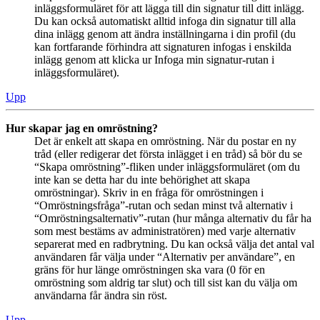
inläggsformuläret för att lägga till din signatur till ditt inlägg.
Du kan också automatiskt alltid infoga din signatur till alla
dina inlägg genom att ändra inställningarna i din profil (du
kan fortfarande förhindra att signaturen infogas i enskilda
inlägg genom att klicka ur Infoga min signatur-rutan i
inläggsformuläret).
Upp
Hur skapar jag en omröstning?
Det är enkelt att skapa en omröstning. När du postar en ny
tråd (eller redigerar det första inlägget i en tråd) så bör du se
“Skapa omröstning”-fliken under inläggsformuläret (om du
inte kan se detta har du inte behörighet att skapa
omröstningar). Skriv in en fråga för omröstningen i
“Omröstningsfråga”-rutan och sedan minst två alternativ i
“Omröstningsalternativ”-rutan (hur många alternativ du får ha
som mest bestäms av administratören) med varje alternativ
separerat med en radbrytning. Du kan också välja det antal val
användaren får välja under “Alternativ per användare”, en
gräns för hur länge omröstningen ska vara (0 för en
omröstning som aldrig tar slut) och till sist kan du välja om
användarna får ändra sin röst.
Upp