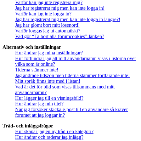
Varför kan jag inte registrera mig?
Jag har registrerat mig men kan inte logga in!
Varför kan jag inte logga in?
Jag har registrerat mig men kan inte logga in längre?!
Jag har glömt bort mitt lösenord!
Varför loggas jag ut automatiskt?
Vad gör “Ta bort alla forumcookies”-länken?
Alternativ och inställningar
Hur ändrar jag mina inställningar?
Hur förhindrar jag att mitt användarnamn visas i listorna över
vilka som är online?
Tiderna stämmer inte!
Jag ändrade tidszon men tiderna stämmer fortfarande inte!
Mitt språk finns inte med i listan!
Vad är det för bild som visas tillsammans med mitt
användarnamn?
Hur lägger jag till en visningsbild?
Hur ändrar jag min titel?
När jag försöker skicka e-post till en användare så kräver
forumet att jag loggar in?
Tråd- och inläggsfrågor
Hur skapar jag en ny tråd i en kategori?
Hur ändrar och raderar jag inlägg?