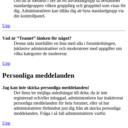
Om du är medlem i fler än en användargrupp så bestämmer
standardgruppen vilken gruppfärg och grupptitel som visas för
dig. Administratören kan tillåta dig att byta standardgrupp via
din kontrollpanel.
Upp
Vad är “Teamet”-länken för något?
Denna sida innehåller en lista med alla i forumledningen,
inklusive administratörer och moderatorer med uppgifter om
vilka kategorier de modererar.
Upp
Personliga meddelanden
Jag kan inte skicka personliga meddelanden!
Det finns tre möjliga anledningar till detta; du är inte
registrerad och/eller inloggad, administratören har inaktiverat
personliga meddelanden för hela forumet, eller så har
administratören förhindrat just dig från att skicka personliga
meddelanden. Fråga i så fall administratören varför.
Upp