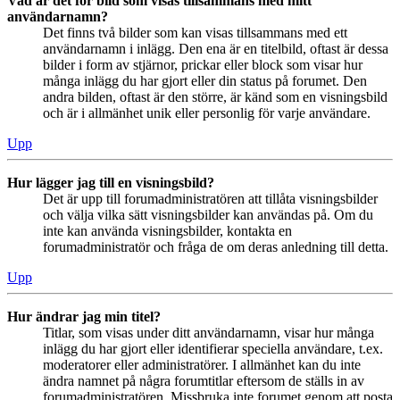
Vad är det för bild som visas tillsammans med mitt
användarnamn?
Det finns två bilder som kan visas tillsammans med ett
användarnamn i inlägg. Den ena är en titelbild, oftast är dessa
bilder i form av stjärnor, prickar eller block som visar hur
många inlägg du har gjort eller din status på forumet. Den
andra bilden, oftast är den större, är känd som en visningsbild
och är i allmänhet unik eller personlig för varje användare.
Upp
Hur lägger jag till en visningsbild?
Det är upp till forumadministratören att tillåta visningsbilder
och välja vilka sätt visningsbilder kan användas på. Om du
inte kan använda visningsbilder, kontakta en
forumadministratör och fråga de om deras anledning till detta.
Upp
Hur ändrar jag min titel?
Titlar, som visas under ditt användarnamn, visar hur många
inlägg du har gjort eller identifierar speciella användare, t.ex.
moderatorer eller administratörer. I allmänhet kan du inte
ändra namnet på några forumtitlar eftersom de ställs in av
forumadministratören. Missbruka inte forumet genom att posta