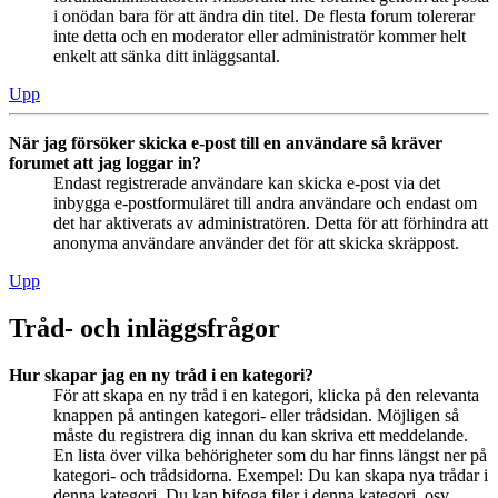
i onödan bara för att ändra din titel. De flesta forum tolererar
inte detta och en moderator eller administratör kommer helt
enkelt att sänka ditt inläggsantal.
Upp
När jag försöker skicka e-post till en användare så kräver
forumet att jag loggar in?
Endast registrerade användare kan skicka e-post via det
inbygga e-postformuläret till andra användare och endast om
det har aktiverats av administratören. Detta för att förhindra att
anonyma användare använder det för att skicka skräppost.
Upp
Tråd- och inläggsfrågor
Hur skapar jag en ny tråd i en kategori?
För att skapa en ny tråd i en kategori, klicka på den relevanta
knappen på antingen kategori- eller trådsidan. Möjligen så
måste du registrera dig innan du kan skriva ett meddelande.
En lista över vilka behörigheter som du har finns längst ner på
kategori- och trådsidorna. Exempel: Du kan skapa nya trådar i
denna kategori, Du kan bifoga filer i denna kategori, osv.