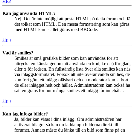
Upp
Kan jag använda HTML?
Nej. Det är inte möjligt att posta HTML på detta forum och få
det tolkat som HTML. Den mesta formatering som kan göras
med HTML kan istället göras med BBCode.
Upp
Vad är smilies?
Smilies är små grafiska bilder som kan användas för att
uttrycka en känsla genom att använda en kod, t.ex. :) för glad,
eller :( för ledsen. En fullständig lista över alla smilies kan nås
via inläggsformuläret. Försök att inte överanvända smilies, de
kan fort göra ett inlägg oläsbart och en moderator kan ta bort
de eller inlägget helt och hållet. Administratören kan också ha
satt en gräns för hur många smilies ett inlägg får innehålla.
Upp
Kan jag infoga bilder?
Ja, bilder kan visas i dina inlägg. Om administratören har
aktiverat bilagor så kan du ladda upp bilderna direkt till
forumet. Annars måste du länka till en bild som finns på en