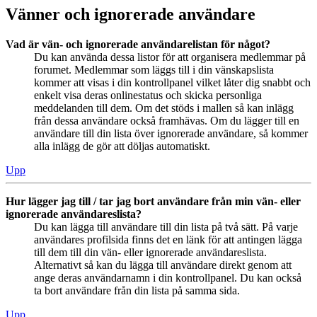
Vänner och ignorerade användare
Vad är vän- och ignorerade användarelistan för något?
Du kan använda dessa listor för att organisera medlemmar på
forumet. Medlemmar som läggs till i din vänskapslista
kommer att visas i din kontrollpanel vilket låter dig snabbt och
enkelt visa deras onlinestatus och skicka personliga
meddelanden till dem. Om det stöds i mallen så kan inlägg
från dessa användare också framhävas. Om du lägger till en
användare till din lista över ignorerade användare, så kommer
alla inlägg de gör att döljas automatiskt.
Upp
Hur lägger jag till / tar jag bort användare från min vän- eller
ignorerade användareslista?
Du kan lägga till användare till din lista på två sätt. På varje
användares profilsida finns det en länk för att antingen lägga
till dem till din vän- eller ignorerade användareslista.
Alternativt så kan du lägga till användare direkt genom att
ange deras användarnamn i din kontrollpanel. Du kan också
ta bort användare från din lista på samma sida.
Upp