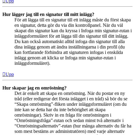
Upp
Hur lägger jag till en signatur till mitt inlägg?
För att lägga till en signatur till ett inlägg måste du först skapa
en signatur, detta gör du via din kontrollpanel. När du väl
skapat din signatur kan du kryssa i Infoga min signatur-rutan i
inläggsformuläret för att lägga till din signatur till ditt inlägg.
Du kan också automatiskt alltid infoga din signatur till alla
dina inlägg genom att ändra inställningarna i din profil (du
kan fortfarande förhindra att signaturen infogas i enskilda
inlägg genom att klicka ur Infoga min signatur-rutan i
inläggsformuläret).
Upp
Hur skapar jag en omröstning?
Det är enkelt att skapa en omröstning. När du postar en ny
tråd (eller redigerar det första inlägget i en tråd) så bör du se
“Skapa omröstning”-fliken under inläggsformuläret (om du
inte kan se detta har du inte behörighet att skapa
omröstningar). Skriv in en fråga för omröstningen i
“Omröstningsfråga”-rutan och sedan minst två alternativ i
“Omröstningsalternativ”-rutan (hur många alternativ du får ha
som mest bestäms av administratören) med varje alternativ