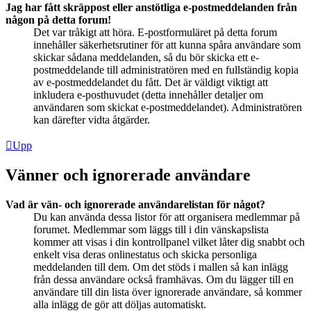
Jag har fått skräppost eller anstötliga e-postmeddelanden från
någon på detta forum!
Det var tråkigt att höra. E-postformuläret på detta forum
innehåller säkerhetsrutiner för att kunna spåra användare som
skickar sådana meddelanden, så du bör skicka ett e-
postmeddelande till administratören med en fullständig kopia
av e-postmeddelandet du fått. Det är väldigt viktigt att
inkludera e-posthuvudet (detta innehåller detaljer om
användaren som skickat e-postmeddelandet). Administratören
kan därefter vidta åtgärder.
Upp
Vänner och ignorerade användare
Vad är vän- och ignorerade användarelistan för något?
Du kan använda dessa listor för att organisera medlemmar på
forumet. Medlemmar som läggs till i din vänskapslista
kommer att visas i din kontrollpanel vilket låter dig snabbt och
enkelt visa deras onlinestatus och skicka personliga
meddelanden till dem. Om det stöds i mallen så kan inlägg
från dessa användare också framhävas. Om du lägger till en
användare till din lista över ignorerade användare, så kommer
alla inlägg de gör att döljas automatiskt.