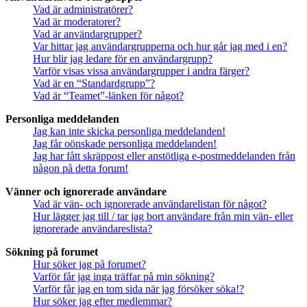
Vad är administratörer?
Vad är moderatorer?
Vad är användargrupper?
Var hittar jag användargrupperna och hur går jag med i en?
Hur blir jag ledare för en användargrupp?
Varför visas vissa användargrupper i andra färger?
Vad är en “Standardgrupp”?
Vad är “Teamet”-länken för något?
Personliga meddelanden
Jag kan inte skicka personliga meddelanden!
Jag får oönskade personliga meddelanden!
Jag har fått skräppost eller anstötliga e-postmeddelanden från
någon på detta forum!
Vänner och ignorerade användare
Vad är vän- och ignorerade användarelistan för något?
Hur lägger jag till / tar jag bort användare från min vän- eller
ignorerade användareslista?
Sökning på forumet
Hur söker jag på forumet?
Varför får jag inga träffar på min sökning?
Varför får jag en tom sida när jag försöker söka!?
Hur söker jag efter medlemmar?