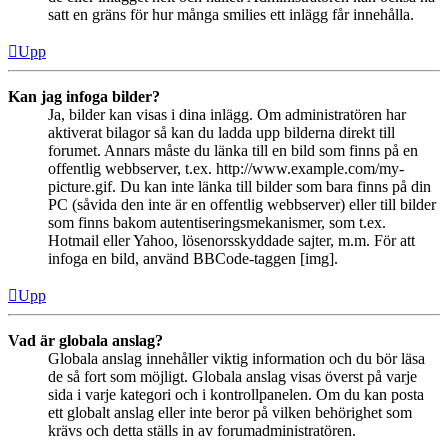
satt en gräns för hur många smilies ett inlägg får innehålla.
Upp
Kan jag infoga bilder?
Ja, bilder kan visas i dina inlägg. Om administratören har
aktiverat bilagor så kan du ladda upp bilderna direkt till
forumet. Annars måste du länka till en bild som finns på en
offentlig webbserver, t.ex. http://www.example.com/my-
picture.gif. Du kan inte länka till bilder som bara finns på din
PC (såvida den inte är en offentlig webbserver) eller till bilder
som finns bakom autentiseringsmekanismer, som t.ex.
Hotmail eller Yahoo, lösenorsskyddade sajter, m.m. För att
infoga en bild, använd BBCode-taggen [img].
Upp
Vad är globala anslag?
Globala anslag innehåller viktig information och du bör läsa
de så fort som möjligt. Globala anslag visas överst på varje
sida i varje kategori och i kontrollpanelen. Om du kan posta
ett globalt anslag eller inte beror på vilken behörighet som
krävs och detta ställs in av forumadministratören.