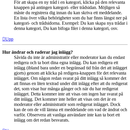
För att skapa en ny tråd i en kategori, klicka på den relevanta
knappen på antingen kategori- eller trådsidan. Möjligen så
måste du registrera dig innan du kan skriva ett meddelande.
En lista över vilka behörigheter som du har finns längst ner på
kategori- och trådsidorna. Exempel: Du kan skapa nya trådar i
denna kategori, Du kan bifoga filer i denna kategori, osv.
Upp
Hur ändrar och raderar jag inlägg?
Såvida du inte är administratör eller moderator kan du endast
redigera och ta bort dina egna inlägg. Du kan redigera ett
inlägg (ibland bara under en begränsad tid från det att inlägget
gjorts) genom att klicka på redigera-knappen för det relevanta
inlägget. Om någon redan svarat på ditt inlägg så kommer det
att finnas en liten textrad under ditt inlägg efter att du redigerat
det, som visar hur många gånger och när du har redigerat
inlägget. Detta kommer inte att visas om ingen har svarat på
ditt inlägg. Det kommer inte heller att visas om det är en
moderator eller administratör som redigerat inlägget. Dock
kan de om de vill lämna ett meddelande om vad de ändrat och
varför. Observera att vanliga användare inte kan ta bort ett
inlägg om det redan besvarats.