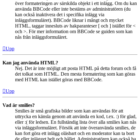
över formateringen av särskilda objekt i ett inlägg. Om du kan
använda BBCode eller inte bestäms av administratören (du
kan också inaktivera det i specifika inlägg via
inläggsformuläret). BBCode liknar i mångt och mycket
HTML, taggar innesluts av hakparanteser [ och ] istället för <
och >. För mer information om BBCode se guiden som kan
nås från inläggsformuläret.
Upp
Kan jag använda HTML?
Nej. Det är inte möjligt att posta HTML på detta forum och få
det tolkat som HTML. Den mesta formatering som kan göras
med HTML kan istället göras med BBCode.
Upp
Vad är smilies?
Smilies är små grafiska bilder som kan användas för att
uttrycka en känsla genom att använda en kod, t.ex. :) för glad,
eller :( för ledsen. En fullständig lista över alla smilies kan nås
via inläggsformuläret. Försök att inte överanvända smilies, de
kan fort göra ett inlägg oläsbart och en moderator kan ta bort
de eller inlägget helt och hållet. Administratören kan också ha