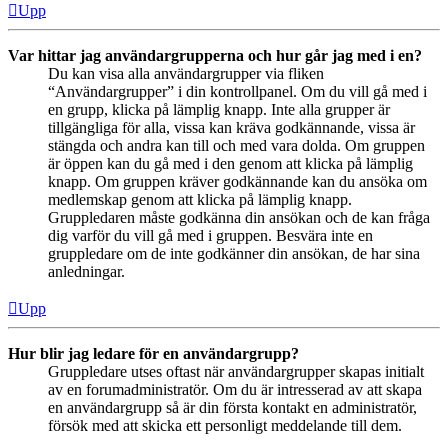
Upp
Var hittar jag användargrupperna och hur går jag med i en?
Du kan visa alla användargrupper via fliken
“Användargrupper” i din kontrollpanel. Om du vill gå med i
en grupp, klicka på lämplig knapp. Inte alla grupper är
tillgängliga för alla, vissa kan kräva godkännande, vissa är
stängda och andra kan till och med vara dolda. Om gruppen
är öppen kan du gå med i den genom att klicka på lämplig
knapp. Om gruppen kräver godkännande kan du ansöka om
medlemskap genom att klicka på lämplig knapp.
Gruppledaren måste godkänna din ansökan och de kan fråga
dig varför du vill gå med i gruppen. Besvära inte en
gruppledare om de inte godkänner din ansökan, de har sina
anledningar.
Upp
Hur blir jag ledare för en användargrupp?
Gruppledare utses oftast när användargrupper skapas initialt
av en forumadministratör. Om du är intresserad av att skapa
en användargrupp så är din första kontakt en administratör,
försök med att skicka ett personligt meddelande till dem.