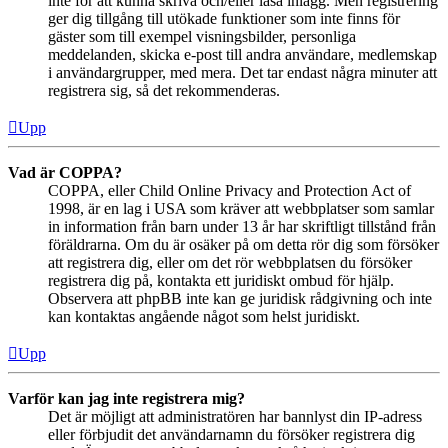
inte för att kunna skriva och/eller läsa inlägg. Men registrering
ger dig tillgång till utökade funktioner som inte finns för
gäster som till exempel visningsbilder, personliga
meddelanden, skicka e-post till andra användare, medlemskap
i användargrupper, med mera. Det tar endast några minuter att
registrera sig, så det rekommenderas.
Upp
Vad är COPPA?
COPPA, eller Child Online Privacy and Protection Act of
1998, är en lag i USA som kräver att webbplatser som samlar
in information från barn under 13 år har skriftligt tillstånd från
föräldrarna. Om du är osäker på om detta rör dig som försöker
att registrera dig, eller om det rör webbplatsen du försöker
registrera dig på, kontakta ett juridiskt ombud för hjälp.
Observera att phpBB inte kan ge juridisk rådgivning och inte
kan kontaktas angående något som helst juridiskt.
Upp
Varför kan jag inte registrera mig?
Det är möjligt att administratören har bannlyst din IP-adress
eller förbjudit det användarnamn du försöker registrera dig