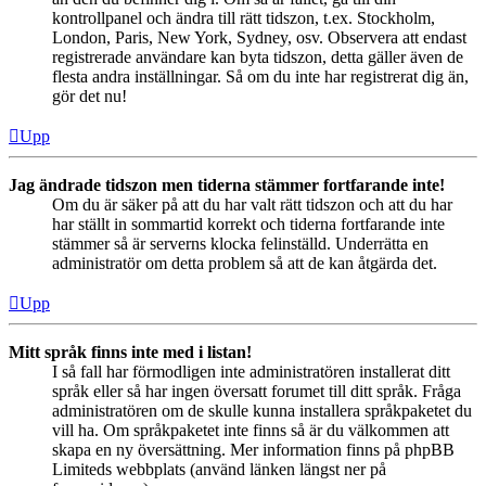
kontrollpanel och ändra till rätt tidszon, t.ex. Stockholm,
London, Paris, New York, Sydney, osv. Observera att endast
registrerade användare kan byta tidszon, detta gäller även de
flesta andra inställningar. Så om du inte har registrerat dig än,
gör det nu!
Upp
Jag ändrade tidszon men tiderna stämmer fortfarande inte!
Om du är säker på att du har valt rätt tidszon och att du har
har ställt in sommartid korrekt och tiderna fortfarande inte
stämmer så är serverns klocka felinställd. Underrätta en
administratör om detta problem så att de kan åtgärda det.
Upp
Mitt språk finns inte med i listan!
I så fall har förmodligen inte administratören installerat ditt
språk eller så har ingen översatt forumet till ditt språk. Fråga
administratören om de skulle kunna installera språkpaketet du
vill ha. Om språkpaketet inte finns så är du välkommen att
skapa en ny översättning. Mer information finns på phpBB
Limiteds webbplats (använd länken längst ner på