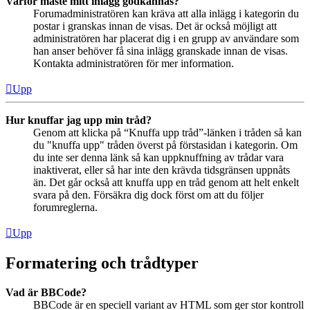
Varför måste mitt inlägg godkännas?
Forumadministratören kan kräva att alla inlägg i kategorin du
postar i granskas innan de visas. Det är också möjligt att
administratören har placerat dig i en grupp av användare som
han anser behöver få sina inlägg granskade innan de visas.
Kontakta administratören för mer information.
Upp
Hur knuffar jag upp min tråd?
Genom att klicka på “Knuffa upp tråd”-länken i tråden så kan
du "knuffa upp" tråden överst på förstasidan i kategorin. Om
du inte ser denna länk så kan uppknuffning av trådar vara
inaktiverat, eller så har inte den krävda tidsgränsen uppnåts
än. Det går också att knuffa upp en tråd genom att helt enkelt
svara på den. Försäkra dig dock först om att du följer
forumreglerna.
Upp
Formatering och trådtyper
Vad är BBCode?
BBCode är en speciell variant av HTML som ger stor kontroll