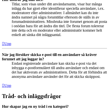
Titlar, som visas under ditt användarnamn, visar hur många
inlägg du har gjort eller identifierar speciella användare, t.ex.
moderatorer eller administratörer. I allmänhet kan du inte
ändra namnet på några forumtitlar eftersom de ställs in av
forumadministratören. Missbruka inte forumet genom att posta
i onödan bara för att ändra din titel. De flesta forum tolererar
inte detta och en moderator eller administratör kommer helt
enkelt att sänka ditt inläggsantal.
Upp
När jag försöker skicka e-post till en användare så kräver
forumet att jag loggar in?
Endast registrerade användare kan skicka e-post via det
inbygga e-postformuläret till andra användare och endast om
det har aktiverats av administratören. Detta för att förhindra att
anonyma användare använder det för att skicka skräppost.
Upp
Tråd- och inläggsfrågor
Hur skapar jag en ny tråd i en kategori?