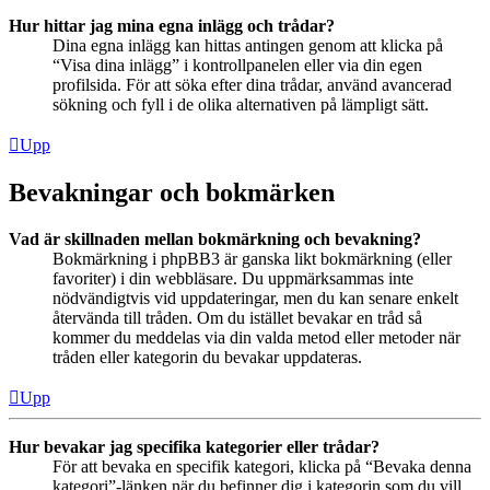
Hur hittar jag mina egna inlägg och trådar?
Dina egna inlägg kan hittas antingen genom att klicka på
“Visa dina inlägg” i kontrollpanelen eller via din egen
profilsida. För att söka efter dina trådar, använd avancerad
sökning och fyll i de olika alternativen på lämpligt sätt.
Upp
Bevakningar och bokmärken
Vad är skillnaden mellan bokmärkning och bevakning?
Bokmärkning i phpBB3 är ganska likt bokmärkning (eller
favoriter) i din webbläsare. Du uppmärksammas inte
nödvändigtvis vid uppdateringar, men du kan senare enkelt
återvända till tråden. Om du istället bevakar en tråd så
kommer du meddelas via din valda metod eller metoder när
tråden eller kategorin du bevakar uppdateras.
Upp
Hur bevakar jag specifika kategorier eller trådar?
För att bevaka en specifik kategori, klicka på “Bevaka denna
kategori”-länken när du befinner dig i kategorin som du vill