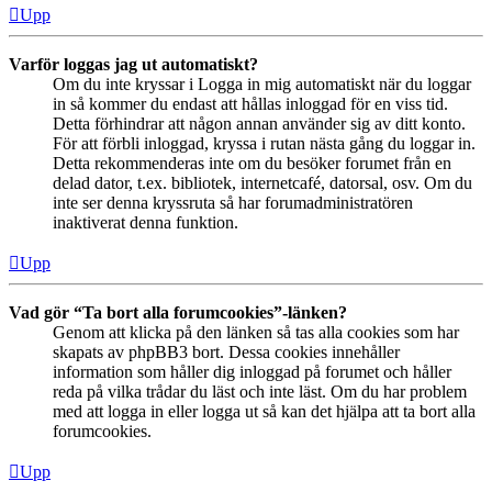
Upp
Varför loggas jag ut automatiskt?
Om du inte kryssar i Logga in mig automatiskt när du loggar
in så kommer du endast att hållas inloggad för en viss tid.
Detta förhindrar att någon annan använder sig av ditt konto.
För att förbli inloggad, kryssa i rutan nästa gång du loggar in.
Detta rekommenderas inte om du besöker forumet från en
delad dator, t.ex. bibliotek, internetcafé, datorsal, osv. Om du
inte ser denna kryssruta så har forumadministratören
inaktiverat denna funktion.
Upp
Vad gör “Ta bort alla forumcookies”-länken?
Genom att klicka på den länken så tas alla cookies som har
skapats av phpBB3 bort. Dessa cookies innehåller
information som håller dig inloggad på forumet och håller
reda på vilka trådar du läst och inte läst. Om du har problem
med att logga in eller logga ut så kan det hjälpa att ta bort alla
forumcookies.
Upp