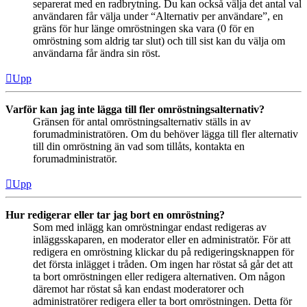
separerat med en radbrytning. Du kan också välja det antal val
användaren får välja under “Alternativ per användare”, en
gräns för hur länge omröstningen ska vara (0 för en
omröstning som aldrig tar slut) och till sist kan du välja om
användarna får ändra sin röst.
Upp
Varför kan jag inte lägga till fler omröstningsalternativ?
Gränsen för antal omröstningsalternativ ställs in av
forumadministratören. Om du behöver lägga till fler alternativ
till din omröstning än vad som tillåts, kontakta en
forumadministratör.
Upp
Hur redigerar eller tar jag bort en omröstning?
Som med inlägg kan omröstningar endast redigeras av
inläggsskaparen, en moderator eller en administratör. För att
redigera en omröstning klickar du på redigeringsknappen för
det första inlägget i tråden. Om ingen har röstat så går det att
ta bort omröstningen eller redigera alternativen. Om någon
däremot har röstat så kan endast moderatorer och
administratörer redigera eller ta bort omröstningen. Detta för