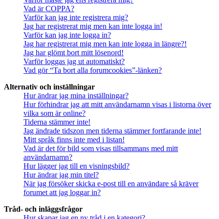
Vad är COPPA?
Varför kan jag inte registrera mig?
Jag har registrerat mig men kan inte logga in!
Varför kan jag inte logga in?
Jag har registrerat mig men kan inte logga in längre?!
Jag har glömt bort mitt lösenord!
Varför loggas jag ut automatiskt?
Vad gör “Ta bort alla forumcookies”-länken?
Alternativ och inställningar
Hur ändrar jag mina inställningar?
Hur förhindrar jag att mitt användarnamn visas i listorna över
vilka som är online?
Tiderna stämmer inte!
Jag ändrade tidszon men tiderna stämmer fortfarande inte!
Mitt språk finns inte med i listan!
Vad är det för bild som visas tillsammans med mitt
användarnamn?
Hur lägger jag till en visningsbild?
Hur ändrar jag min titel?
När jag försöker skicka e-post till en användare så kräver
forumet att jag loggar in?
Tråd- och inläggsfrågor
Hur skapar jag en ny tråd i en kategori?