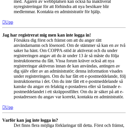
med. Ägaren av webbplatsen kan också ha inaktiverat
nyregistreringar för att förhindra att nya besökare blir
medlemmar. Kontakta en administratör för hjälp.
Upp
Jag har registrerat mig men kan inte logga in!
Försäkra dig först och främst om att du anger rätt
användarnamn och lösenord. Om de stämmer så kan en av två
saker ha hänt. Om COPPA-stöd är aktiverat och du under
registreringen angav att du är under 13 år så måste du följa
instruktionerna du fått. Vissa forum kräver också att nya
registreringar aktiveras innan de kan användas, antingen av
dig själv eller av an administratör; denna information visades
under registreringen. Om du har fått ett e-postmeddelande, följ
instruktionerna i det. Om du inte fått ett e-postmeddelande så
kanske du angav en felaktig e-postadress eller så fastnade e-
postmeddelandet i ett skräppostfilter. Om du är säker på att e-
postadressen du angav var korrekt, kontakta en administratör.
Upp
Varför kan jag inte logga in?
Det finns flera möjliga förklaringar till detta. Först och främst,