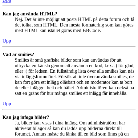
Upp
Kan jag använda HTML?
Nej. Det är inte möjligt att posta HTML på detta forum och få
det tolkat som HTML. Den mesta formatering som kan göras
med HTML kan istället göras med BBCode.
Upp
Vad är smilies?
Smilies är små grafiska bilder som kan användas för att
uttrycka en känsla genom att använda en kod, t.ex. :) för glad,
eller :( för ledsen. En fullständig lista över alla smilies kan nås
via inläggsformuläret. Försök att inte överanvända smilies, de
kan fort göra ett inlägg oläsbart och en moderator kan ta bort
de eller inlägget helt och hållet. Administratören kan också ha
satt en gräns för hur många smilies ett inlägg får innehålla.
Upp
Kan jag infoga bilder?
Ja, bilder kan visas i dina inlägg. Om administratören har
aktiverat bilagor så kan du ladda upp bilderna direkt till
forumet. Annars måste du länka till en bild som finns på en