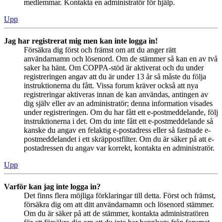
medlemmar. Kontakta en administratör för hjälp.
Upp
Jag har registrerat mig men kan inte logga in!
Försäkra dig först och främst om att du anger rätt
användarnamn och lösenord. Om de stämmer så kan en av två
saker ha hänt. Om COPPA-stöd är aktiverat och du under
registreringen angav att du är under 13 år så måste du följa
instruktionerna du fått. Vissa forum kräver också att nya
registreringar aktiveras innan de kan användas, antingen av
dig själv eller av an administratör; denna information visades
under registreringen. Om du har fått ett e-postmeddelande, följ
instruktionerna i det. Om du inte fått ett e-postmeddelande så
kanske du angav en felaktig e-postadress eller så fastnade e-
postmeddelandet i ett skräppostfilter. Om du är säker på att e-
postadressen du angav var korrekt, kontakta en administratör.
Upp
Varför kan jag inte logga in?
Det finns flera möjliga förklaringar till detta. Först och främst,
försäkra dig om att ditt användarnamn och lösenord stämmer.
Om du är säker på att de stämmer, kontakta administratören