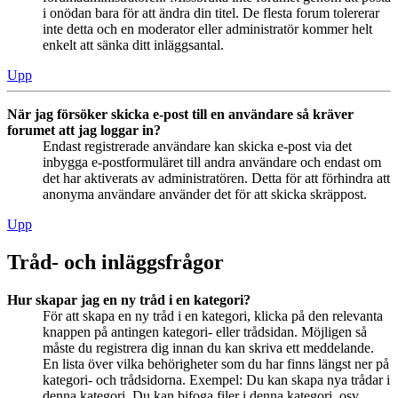
i onödan bara för att ändra din titel. De flesta forum tolererar
inte detta och en moderator eller administratör kommer helt
enkelt att sänka ditt inläggsantal.
Upp
När jag försöker skicka e-post till en användare så kräver
forumet att jag loggar in?
Endast registrerade användare kan skicka e-post via det
inbygga e-postformuläret till andra användare och endast om
det har aktiverats av administratören. Detta för att förhindra att
anonyma användare använder det för att skicka skräppost.
Upp
Tråd- och inläggsfrågor
Hur skapar jag en ny tråd i en kategori?
För att skapa en ny tråd i en kategori, klicka på den relevanta
knappen på antingen kategori- eller trådsidan. Möjligen så
måste du registrera dig innan du kan skriva ett meddelande.
En lista över vilka behörigheter som du har finns längst ner på
kategori- och trådsidorna. Exempel: Du kan skapa nya trådar i
denna kategori, Du kan bifoga filer i denna kategori, osv.