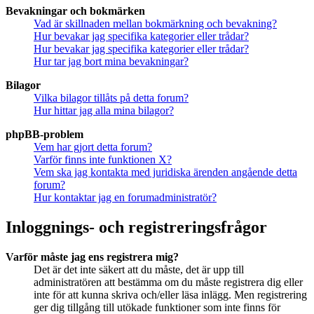
Bevakningar och bokmärken
Vad är skillnaden mellan bokmärkning och bevakning?
Hur bevakar jag specifika kategorier eller trådar?
Hur bevakar jag specifika kategorier eller trådar?
Hur tar jag bort mina bevakningar?
Bilagor
Vilka bilagor tillåts på detta forum?
Hur hittar jag alla mina bilagor?
phpBB-problem
Vem har gjort detta forum?
Varför finns inte funktionen X?
Vem ska jag kontakta med juridiska ärenden angående detta
forum?
Hur kontaktar jag en forumadministratör?
Inloggnings- och registreringsfrågor
Varför måste jag ens registrera mig?
Det är det inte säkert att du måste, det är upp till
administratören att bestämma om du måste registrera dig eller
inte för att kunna skriva och/eller läsa inlägg. Men registrering
ger dig tillgång till utökade funktioner som inte finns för