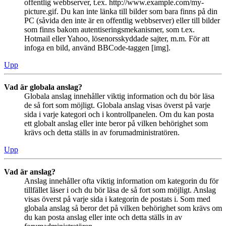
offentlig webbserver, t.ex. http://www.example.com/my-
picture.gif. Du kan inte länka till bilder som bara finns på din
PC (såvida den inte är en offentlig webbserver) eller till bilder
som finns bakom autentiseringsmekanismer, som t.ex.
Hotmail eller Yahoo, lösenorsskyddade sajter, m.m. För att
infoga en bild, använd BBCode-taggen [img].
Upp
Vad är globala anslag?
Globala anslag innehåller viktig information och du bör läsa
de så fort som möjligt. Globala anslag visas överst på varje
sida i varje kategori och i kontrollpanelen. Om du kan posta
ett globalt anslag eller inte beror på vilken behörighet som
krävs och detta ställs in av forumadministratören.
Upp
Vad är anslag?
Anslag innehåller ofta viktig information om kategorin du för
tillfället läser i och du bör läsa de så fort som möjligt. Anslag
visas överst på varje sida i kategorin de postats i. Som med
globala anslag så beror det på vilken behörighet som krävs om
du kan posta anslag eller inte och detta ställs in av