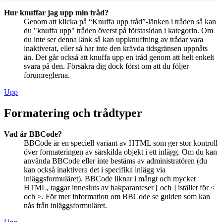
Hur knuffar jag upp min tråd?
Genom att klicka på “Knuffa upp tråd”-länken i tråden så kan
du "knuffa upp" tråden överst på förstasidan i kategorin. Om
du inte ser denna länk så kan uppknuffning av trådar vara
inaktiverat, eller så har inte den krävda tidsgränsen uppnåts
än. Det går också att knuffa upp en tråd genom att helt enkelt
svara på den. Försäkra dig dock först om att du följer
forumreglerna.
Upp
Formatering och trådtyper
Vad är BBCode?
BBCode är en speciell variant av HTML som ger stor kontroll
över formateringen av särskilda objekt i ett inlägg. Om du kan
använda BBCode eller inte bestäms av administratören (du
kan också inaktivera det i specifika inlägg via
inläggsformuläret). BBCode liknar i mångt och mycket
HTML, taggar innesluts av hakparanteser [ och ] istället för <
och >. För mer information om BBCode se guiden som kan
nås från inläggsformuläret.