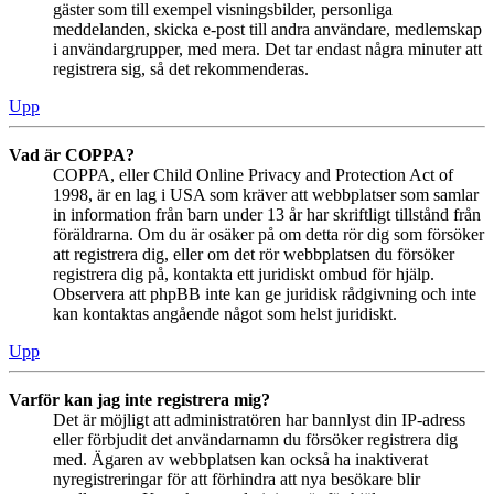
gäster som till exempel visningsbilder, personliga
meddelanden, skicka e-post till andra användare, medlemskap
i användargrupper, med mera. Det tar endast några minuter att
registrera sig, så det rekommenderas.
Upp
Vad är COPPA?
COPPA, eller Child Online Privacy and Protection Act of
1998, är en lag i USA som kräver att webbplatser som samlar
in information från barn under 13 år har skriftligt tillstånd från
föräldrarna. Om du är osäker på om detta rör dig som försöker
att registrera dig, eller om det rör webbplatsen du försöker
registrera dig på, kontakta ett juridiskt ombud för hjälp.
Observera att phpBB inte kan ge juridisk rådgivning och inte
kan kontaktas angående något som helst juridiskt.
Upp
Varför kan jag inte registrera mig?
Det är möjligt att administratören har bannlyst din IP-adress
eller förbjudit det användarnamn du försöker registrera dig
med. Ägaren av webbplatsen kan också ha inaktiverat
nyregistreringar för att förhindra att nya besökare blir