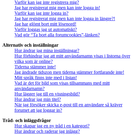
Varför kan jag inte registrera mig?
Jag har registrerat mig men kan inte logga in!
Varför kan jag inte logga in?
Jag har registrerat mig men kan inte logga in längre?!
Jag har glömt bort mitt lösenord!
Varför loggas jag ut automatiskt?
Vad gör “Ta bort alla forumcookies”-länken?
Alternativ och inställningar
Hur ändrar jag mina inställningar?
Hur förhindrar jag att mitt användarnamn visas i listorna över
vilka som är online?
Tiderna stämmer inte!
Jag ändrade tidszon men tiderna stämmer fortfarande inte!
Mitt språk finns inte med i listan!
Vad är det för bild som visas tillsammans med mitt
användarnamn?
Hur lägger jag till en visningsbild?
Hur ändrar jag min titel?
När jag försöker skicka e-post till en användare så kräver
forumet att jag loggar in?
Tråd- och inläggsfrågor
Hur skapar jag en ny tråd i en kategori?
Hur ändrar och raderar jag inlägg?