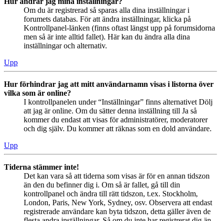
Hur ändrar jag mina inställningar?
Om du är registrerad så sparas alla dina inställningar i
forumets databas. För att ändra inställningar, klicka på
Kontrollpanel-länken (finns oftast längst upp på forumsidorna
men så är inte alltid fallet). Här kan du ändra alla dina
inställningar och alternativ.
Upp
Hur förhindrar jag att mitt användarnamn visas i listorna över
vilka som är online?
I kontrollpanelen under “Inställningar” finns alternativet Dölj
att jag är online. Om du sätter denna inställning till Ja så
kommer du endast att visas för administratörer, moderatorer
och dig själv. Du kommer att räknas som en dold användare.
Upp
Tiderna stämmer inte!
Det kan vara så att tiderna som visas är för en annan tidszon
än den du befinner dig i. Om så är fallet, gå till din
kontrollpanel och ändra till rätt tidszon, t.ex. Stockholm,
London, Paris, New York, Sydney, osv. Observera att endast
registrerade användare kan byta tidszon, detta gäller även de
flesta andra inställningar. Så om du inte har registrerat dig än,