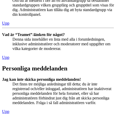
Om du är medlem i fler än en användargrupp så bestämmer
standardgruppen vilken gruppfärg och grupptitel som visas för
dig. Administratören kan tillåta dig att byta standardgrupp via
din kontrollpanel.
Upp
Vad är “Teamet”-länken för något?
Denna sida innehåller en lista med alla i forumledningen,
inklusive administratörer och moderatorer med uppgifter om
vilka kategorier de modererar.
Upp
Personliga meddelanden
Jag kan inte skicka personliga meddelanden!
Det finns tre möjliga anledningar till detta; du är inte
registrerad och/eller inloggad, administratören har inaktiverat
personliga meddelanden för hela forumet, eller så har
administratören förhindrat just dig från att skicka personliga
meddelanden. Fråga i så fall administratören varför.
Upp