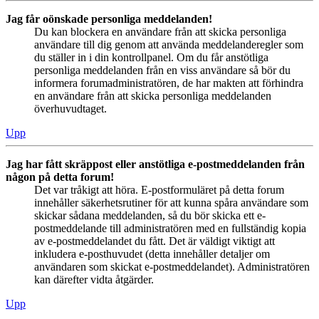
Jag får oönskade personliga meddelanden!
Du kan blockera en användare från att skicka personliga
användare till dig genom att använda meddelanderegler som
du ställer in i din kontrollpanel. Om du får anstötliga
personliga meddelanden från en viss användare så bör du
informera forumadministratören, de har makten att förhindra
en användare från att skicka personliga meddelanden
överhuvudtaget.
Upp
Jag har fått skräppost eller anstötliga e-postmeddelanden från
någon på detta forum!
Det var tråkigt att höra. E-postformuläret på detta forum
innehåller säkerhetsrutiner för att kunna spåra användare som
skickar sådana meddelanden, så du bör skicka ett e-
postmeddelande till administratören med en fullständig kopia
av e-postmeddelandet du fått. Det är väldigt viktigt att
inkludera e-posthuvudet (detta innehåller detaljer om
användaren som skickat e-postmeddelandet). Administratören
kan därefter vidta åtgärder.
Upp