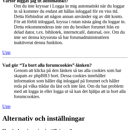
Varför loggas jag ut automatiskt?
Om du inte kryssar i Logga in mig automatiskt när du loggar
in så kommer du endast att hållas inloggad för en viss tid.
Detta förhindrar att någon annan använder sig av ditt konto.
För att förbli inloggad, kryssa i rutan nästa gång du loggar in.
Detta rekommenderas inte om du besöker forumet från en
delad dator, t.ex. bibliotek, internetcafé, datorsal, osv. Om du
inte ser denna kryssruta så har forumadministratören
inaktiverat denna funktion.
Upp
Vad gör “Ta bort alla forumcookies”-länken?
Genom att klicka på den länken så tas alla cookies som har
skapats av phpBB3 bort. Dessa cookies innehåller
information som håller dig inloggad på forumet och håller
reda på vilka trådar du läst och inte läst. Om du har problem
med att logga in eller logga ut så kan det hjälpa att ta bort alla
forumcookies.
Upp
Alternativ och inställningar