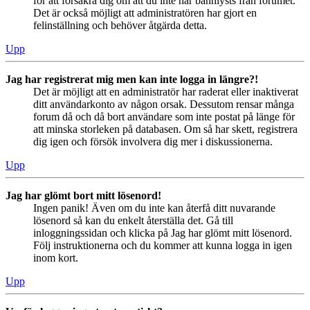
för att försäkra dig om att du inte har bannlysts från forumet.
Det är också möjligt att administratören har gjort en
felinställning och behöver åtgärda detta.
Upp
Jag har registrerat mig men kan inte logga in längre?!
Det är möjligt att en administratör har raderat eller inaktiverat
ditt användarkonto av någon orsak. Dessutom rensar många
forum då och då bort användare som inte postat på länge för
att minska storleken på databasen. Om så har skett, registrera
dig igen och försök involvera dig mer i diskussionerna.
Upp
Jag har glömt bort mitt lösenord!
Ingen panik! Även om du inte kan återfå ditt nuvarande
lösenord så kan du enkelt återställa det. Gå till
inloggningssidan och klicka på Jag har glömt mitt lösenord.
Följ instruktionerna och du kommer att kunna logga in igen
inom kort.
Upp