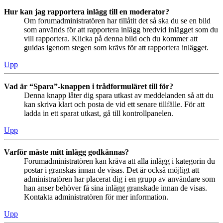
Hur kan jag rapportera inlägg till en moderator?
Om forumadministratören har tillåtit det så ska du se en bild
som används för att rapportera inlägg bredvid inlägget som du
vill rapportera. Klicka på denna bild och du kommer att
guidas igenom stegen som krävs för att rapportera inlägget.
Upp
Vad är “Spara”-knappen i trådformuläret till för?
Denna knapp låter dig spara utkast av meddelanden så att du
kan skriva klart och posta de vid ett senare tillfälle. För att
ladda in ett sparat utkast, gå till kontrollpanelen.
Upp
Varför måste mitt inlägg godkännas?
Forumadministratören kan kräva att alla inlägg i kategorin du
postar i granskas innan de visas. Det är också möjligt att
administratören har placerat dig i en grupp av användare som
han anser behöver få sina inlägg granskade innan de visas.
Kontakta administratören för mer information.
Upp