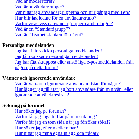
Vad är moderatorer?
Vad är användargrupper?
Var hittar jag användargrupperna och hur går jag med i en?
Hur blir jag ledare för en användargrupp?
Varför visas vissa användargrupper i andra färger?
Vad är en “Standardgrupp”?
Vad är “Teamet”-länken för något?
Personliga meddelanden
Jag kan inte skicka personliga meddelanden!
Jag får oönskade personliga meddelanden!
Jag har fått skräppost eller anstötliga e-postmeddelanden från
någon på detta forum!
Vänner och ignorerade användare
Vad är vän- och ignorerade användarelistan för något?
Hur lägger jag till / tar jag bort användare från min vän- eller
ignorerade användareslista?
Sökning på forumet
Hur söker jag på forumet?
Varför får jag inga träffar på min sökning?
Varför får jag en tom sida när jag försöker söka!?
Hur söker jag efter medlemmar?
Hur hittar jag mina egna inlägg och trådar?