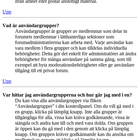
ifrån ämnet eller postar anstötligt material.
Upp
Vad är användargrupper?
Användargrupper är grupper av medlemmar som delar in
forumets medlemmar i lätthanterliga sektioner som
forumadministratörerna kan arbeta med. Varje användar kan
vara medlem i flera grupper och kan tilldelas individuella
behörigheter. Detta gör det enkelt för administratörer att ändra
behörigheter för många användare på samma gång, som till
exempel att byta moderationsbehörigheter eller ge användare
tillgång till ett privat forum.
Upp
Var hittar jag användargrupperna och hur går jag med i en?
Du kan visa alla användargrupper via fliken
“Användargrupper” i din kontrollpanel. Om du vill gå med i
en grupp, klicka på lämplig knapp. Inte alla grupper är
tillgängliga för alla, vissa kan kräva godkännande, vissa är
stängda och andra kan till och med vara dolda. Om gruppen
är öppen kan du gå med i den genom att klicka på lämplig
knapp. Om gruppen kräver godkännande kan du ansöka om
medlemskap genom att klicka på lämplig knapp.