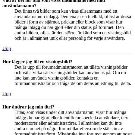
Vad är det för bild som visas tillsammans med mitt
användarnamn?
Det finns två bilder som kan visas tillsammans med ett
användarnamn i inlägg. Den ena är en titelbild, oftast är dessa
bilder i form av stjärnor, prickar eller block som visar hur
många inlägg du har gjort eller din status på forumet. Den
andra bilden, oftast är den större, är känd som en visningsbild
och är i allmänhet unik eller personlig för varje användare.
Upp
Hur lägger jag till en visningsbild?
Det är upp till forumadministratören att tillåta visningsbilder
och välja vilka sätt visningsbilder kan användas på. Om du
inte kan använda visningsbilder, kontakta en
forumadministratör och fråga de om deras anledning till detta.
Upp
Hur ändrar jag min titel?
Titlar, som visas under ditt användarnamn, visar hur många
inlägg du har gjort eller identifierar speciella användare, t.ex.
moderatorer eller administratörer. I allmänhet kan du inte
ändra namnet på några forumtitlar eftersom de ställs in av
forumadministratören. Missbruka inte forumet genom att posta