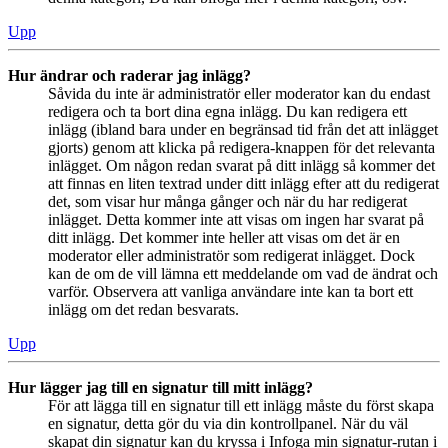
Upp
Hur ändrar och raderar jag inlägg?
Såvida du inte är administratör eller moderator kan du endast
redigera och ta bort dina egna inlägg. Du kan redigera ett
inlägg (ibland bara under en begränsad tid från det att inlägget
gjorts) genom att klicka på redigera-knappen för det relevanta
inlägget. Om någon redan svarat på ditt inlägg så kommer det
att finnas en liten textrad under ditt inlägg efter att du redigerat
det, som visar hur många gånger och när du har redigerat
inlägget. Detta kommer inte att visas om ingen har svarat på
ditt inlägg. Det kommer inte heller att visas om det är en
moderator eller administratör som redigerat inlägget. Dock
kan de om de vill lämna ett meddelande om vad de ändrat och
varför. Observera att vanliga användare inte kan ta bort ett
inlägg om det redan besvarats.
Upp
Hur lägger jag till en signatur till mitt inlägg?
För att lägga till en signatur till ett inlägg måste du först skapa
en signatur, detta gör du via din kontrollpanel. När du väl
skapat din signatur kan du kryssa i Infoga min signatur-rutan i