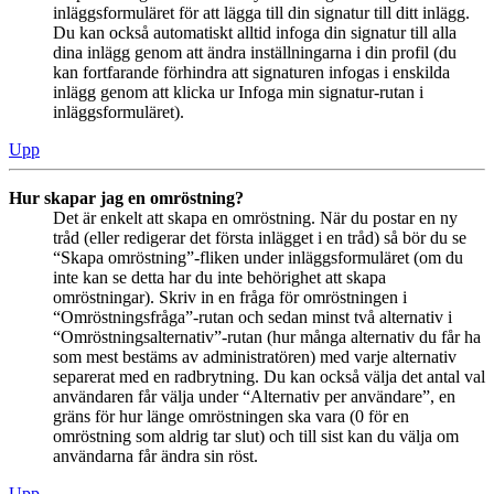
inläggsformuläret för att lägga till din signatur till ditt inlägg.
Du kan också automatiskt alltid infoga din signatur till alla
dina inlägg genom att ändra inställningarna i din profil (du
kan fortfarande förhindra att signaturen infogas i enskilda
inlägg genom att klicka ur Infoga min signatur-rutan i
inläggsformuläret).
Upp
Hur skapar jag en omröstning?
Det är enkelt att skapa en omröstning. När du postar en ny
tråd (eller redigerar det första inlägget i en tråd) så bör du se
“Skapa omröstning”-fliken under inläggsformuläret (om du
inte kan se detta har du inte behörighet att skapa
omröstningar). Skriv in en fråga för omröstningen i
“Omröstningsfråga”-rutan och sedan minst två alternativ i
“Omröstningsalternativ”-rutan (hur många alternativ du får ha
som mest bestäms av administratören) med varje alternativ
separerat med en radbrytning. Du kan också välja det antal val
användaren får välja under “Alternativ per användare”, en
gräns för hur länge omröstningen ska vara (0 för en
omröstning som aldrig tar slut) och till sist kan du välja om
användarna får ändra sin röst.
Upp