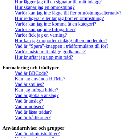
Hur lägger jag till en signatur till mitt inlägg?
Hur skapar jag en omröstning?
Varför kan jag inte lägga till fler omröstningsalternativ?
Hur redigerar eller tar jag bort en omröstning?
Varför kan jag inte komma åt en kategori?
Varför kan jag inte bifoga filer?
Varför fick jag en varning?
Hur kan jag rapportera inlägg till en moderator?
Vad är “Spara”-knappen i trådformuläret till för?
Varför måste mitt inlägg godkännas?
Hur knuffar jag upp min tråd?
Formatering och trådtyper
Vad är BBCode?
Kan jag använda HTML?
Vad är smilies?
Kan jag infoga bilder?
Vad är globala anslag?
Vad är anslag?
Vad är notiser?
Vad är låsta trådar?
Vad är trådikoner?
Användarnivåer och grupper
Vad är administratörer?