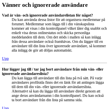
Vänner och ignorerade användare
Vad är vän- och ignorerade användarelistan för något?
Du kan använda dessa listor för att organisera medlemmar på
forumet. Medlemmar som läggs till i din vänskapslista
kommer att visas i din kontrollpanel vilket låter dig snabbt och
enkelt visa deras onlinestatus och skicka personliga
meddelanden till dem. Om det stöds i mallen så kan inlägg
från dessa användare också framhävas. Om du lägger till en
användare till din lista över ignorerade användare, så kommer
alla inlägg de gör att döljas automatiskt.
Upp
Hur lägger jag till / tar jag bort användare från min vän- eller
ignorerade användareslista?
Du kan lägga till användare till din lista på två sätt. På varje
användares profilsida finns det en länk för att antingen lägga
till dem till din vän- eller ignorerade användareslista.
Alternativt så kan du lägga till användare direkt genom att
ange deras användarnamn i din kontrollpanel. Du kan också
ta bort användare från din lista på samma sida.
Upp