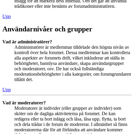
inlägg för att markera dess innehåll. Om det går att använda
trådikoner eller inte bestäms av forumadministratören.
Upp
Användarnivåer och grupper
Vad är administratörer?
Administratörer är medlemmar tilldelade den högsta nivån av
kontroll över hela forumet. Dessa medlemmar kan kontrollera
alla aspekter av forumets drift, vilket inkluderar att ställa in
behörigheter, bannlysa användare, skapa användargrupper
och moderatorer, osv. De har också fullständiga
moderationsbehörigheter i alla kategorier, om forumgrundaren
tillåtit det.
Upp
Vad är moderatorer?
Moderatorer är individer (eller grupper av individer) som
sköter om de dagliga aktiviteterna på forumet. De kan
redigera eller ta bort inlägg och låsa, låsa upp, flytta, ta bort
och dela trådar i de forum de modererar. I allmänhet så finns
moderatorerna där för att förhindra att användare kommer