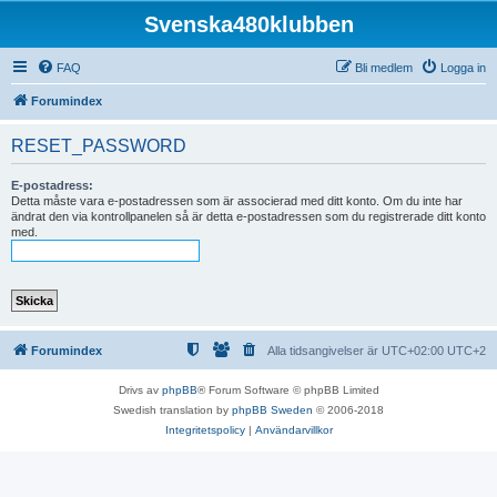
Svenska480klubben
FAQ
Bli medlem
Logga in
Forumindex
RESET_PASSWORD
E-postadress:
Detta måste vara e-postadressen som är associerad med ditt konto. Om du inte har
ändrat den via kontrollpanelen så är detta e-postadressen som du registrerade ditt konto
med.
Forumindex
Alla tidsangivelser är UTC+02:00 UTC+2
Drivs av
phpBB
® Forum Software © phpBB Limited
Swedish translation by
phpBB Sweden
© 2006-2018
Integritetspolicy
|
Användarvillkor