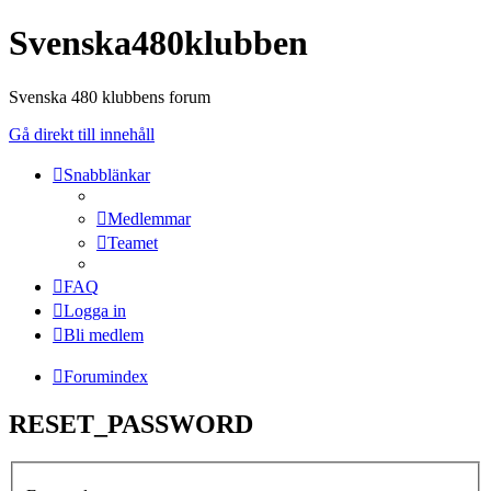
Svenska480klubben
Svenska 480 klubbens forum
Gå direkt till innehåll
Snabblänkar
Medlemmar
Teamet
FAQ
Logga in
Bli medlem
Forumindex
RESET_PASSWORD