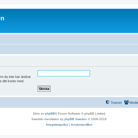
en
m du inte har ändrat
e ditt konto med.
Teamet
Medl
Drivs av
phpBB
® Forum Software © phpBB Limited
Swedish translation by
phpBB Sweden
© 2006-2018
Integritetspolicy
|
Användarvillkor