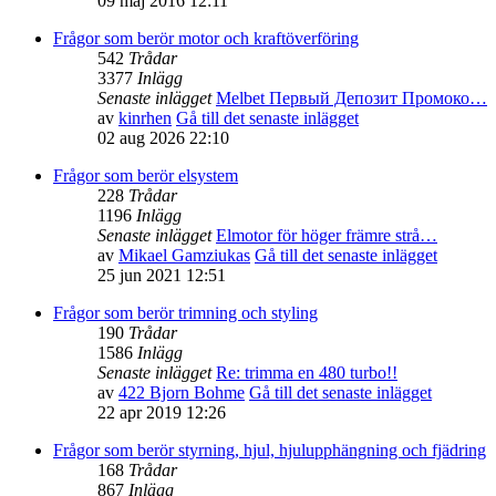
09 maj 2016 12:11
Frågor som berör motor och kraftöverföring
542
Trådar
3377
Inlägg
Senaste inlägget
Melbet Первый Депозит Промоко…
av
kinrhen
Gå till det senaste inlägget
02 aug 2026 22:10
Frågor som berör elsystem
228
Trådar
1196
Inlägg
Senaste inlägget
Elmotor för höger främre strå…
av
Mikael Gamziukas
Gå till det senaste inlägget
25 jun 2021 12:51
Frågor som berör trimning och styling
190
Trådar
1586
Inlägg
Senaste inlägget
Re: trimma en 480 turbo!!
av
422 Bjorn Bohme
Gå till det senaste inlägget
22 apr 2019 12:26
Frågor som berör styrning, hjul, hjulupphängning och fjädring
168
Trådar
867
Inlägg