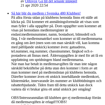
av
Ortovox
Gå till det senaste inlägget
21 apr 2020 22:54
Så här blir du medlem i Svenska 480 Klubben!
På allra första sidan på klubbens hemsida finns ett ställe att
klicka på. Då kommer ett anmälningsformulär att visas som
man fyller i alla uppgifter på. Dom uppgifter som kommer att
visas på hemsidans medlemsregister är
endast:medlemsnummer, namn, bostadsort, bilmodell och
färg. I vår medlemsmatrikel som kommer ut till medlemmarna
en gång om året (men som om man särskilt vill, kan komma
med påföljande utskick) kommer även: gatuadress,
tel.nummer, reg.nummer, chassinummer, färgkod och e-
postadress att finnas med. Åldersuppgiften är med för att få en
uppfattning om spridningen bland medlemmarna.
När man har betalt in medlemsavgiften får man inte någon
särskild bekräftelse på detta utan den kommer i form av att
man kommer med på medlemslistan på klubbens hemsida.
Därefter kommer även ett utskick innehållande medlemkort,
klistermärke, innevarande års nummer av klubbtidningen och
rabatterbjudande. Tiden fram till detta utskick kan dock
variera då vi brukar göra ett antal utskick per omgång!
OBS!Intresseanmälan till klubben ger ej medlemsskap förrän
då medlemsavgiften är erlagd!!!OBS!