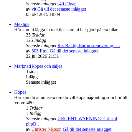
Senaste inlägget
s40 fälgar
av
vit
Gå till det senaste inlägget
05 okt 2015 18:09
Mektips
Här kan ni lägga in mektips som ni har gjort på era bilar
35
Trådar
125
Inlägg
Senaste inlägget
Re: Bakhjulsbromsrenovering. …
av
505 Emil
Gå till det senaste inlägget
22 jul 2026 21:31
Marknad köpes och säljes
Trådar
Inlägg
Senaste inlägget
Köpes
Här kan du annonsera om du vill köpa någonting som hör till
Volvo 480.
1
Trådar
1
Inlägg
Senaste inlägget
URGENT WARNING: Critical
phpB…
av
Christer Nilsson
Gå till det senaste inlägget