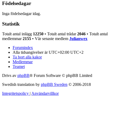
Födelsedagar
Inga födelsedagar idag.
Statistik
Totalt antal inlägg
12250
• Totalt antal trådar
2046
• Totalt antal
medlemmar
2155
• Vår senaste medlem
Julianwex
Forumindex
Alla tidsangivelser är UTC+02:00 UTC+2
Ta bort alla kakor
Medlemmar
Teamet
Drivs av
phpBB
® Forum Software © phpBB Limited
Swedish translation by
phpBB Sweden
© 2006-2018
Integritetspolicy
|
Användarvillkor