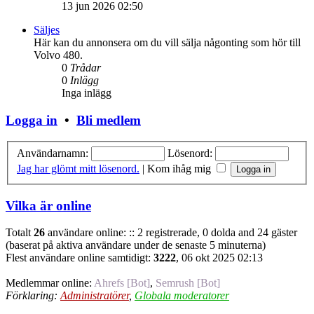
13 jun 2026 02:50
Säljes
Här kan du annonsera om du vill sälja någonting som hör till
Volvo 480.
0
Trådar
0
Inlägg
Inga inlägg
Logga in
•
Bli medlem
Användarnamn:
Lösenord:
Jag har glömt mitt lösenord.
|
Kom ihåg mig
Vilka är online
Totalt
26
användare online: :: 2 registrerade, 0 dolda and 24 gäster
(baserat på aktiva användare under de senaste 5 minuterna)
Flest användare online samtidigt:
3222
, 06 okt 2025 02:13
Medlemmar online:
Ahrefs [Bot]
,
Semrush [Bot]
Förklaring:
Administratörer
,
Globala moderatorer