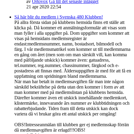
av
Ortovox
Gå till det senaste inlägget
21 apr 2020 22:54
Så här blir du medlem i Svenska 480 Klubben!
På allra första sidan på klubbens hemsida finns ett ställe att
klicka på. Då kommer ett anmälningsformulär att visas som
man fyller i alla uppgifter på. Dom uppgifter som kommer att
visas på hemsidans medlemsregister är
endast:medlemsnummer, namn, bostadsort, bilmodell och
färg. I vår medlemsmatrikel som kommer ut till medlemmarna
en gång om året (men som om man särskilt vill, kan komma
med påföljande utskick) kommer även: gatuadress,
tel.nummer, reg.nummer, chassinummer, färgkod och e-
postadress att finnas med. Åldersuppgiften är med för att få en
uppfattning om spridningen bland medlemmarna.
När man har betalt in medlemsavgiften får man inte någon
särskild bekräftelse på detta utan den kommer i form av att
man kommer med på medlemslistan på klubbens hemsida.
Därefter kommer även ett utskick innehållande medlemkort,
klistermärke, innevarande års nummer av klubbtidningen och
rabatterbjudande. Tiden fram till detta utskick kan dock
variera då vi brukar göra ett antal utskick per omgång!
OBS!Intresseanmälan till klubben ger ej medlemsskap förrän
då medlemsavgiften är erlagd!!!OBS!