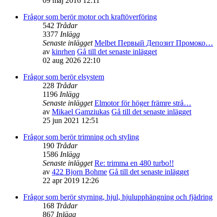
09 maj 2016 12:11
Frågor som berör motor och kraftöverföring
542
Trådar
3377
Inlägg
Senaste inlägget
Melbet Первый Депозит Промоко…
av
kinrhen
Gå till det senaste inlägget
02 aug 2026 22:10
Frågor som berör elsystem
228
Trådar
1196
Inlägg
Senaste inlägget
Elmotor för höger främre strå…
av
Mikael Gamziukas
Gå till det senaste inlägget
25 jun 2021 12:51
Frågor som berör trimning och styling
190
Trådar
1586
Inlägg
Senaste inlägget
Re: trimma en 480 turbo!!
av
422 Bjorn Bohme
Gå till det senaste inlägget
22 apr 2019 12:26
Frågor som berör styrning, hjul, hjulupphängning och fjädring
168
Trådar
867
Inlägg