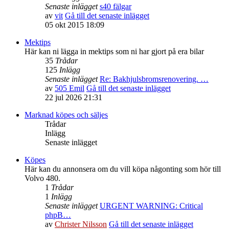
Senaste inlägget
s40 fälgar
av
vit
Gå till det senaste inlägget
05 okt 2015 18:09
Mektips
Här kan ni lägga in mektips som ni har gjort på era bilar
35
Trådar
125
Inlägg
Senaste inlägget
Re: Bakhjulsbromsrenovering. …
av
505 Emil
Gå till det senaste inlägget
22 jul 2026 21:31
Marknad köpes och säljes
Trådar
Inlägg
Senaste inlägget
Köpes
Här kan du annonsera om du vill köpa någonting som hör till
Volvo 480.
1
Trådar
1
Inlägg
Senaste inlägget
URGENT WARNING: Critical
phpB…
av
Christer Nilsson
Gå till det senaste inlägget