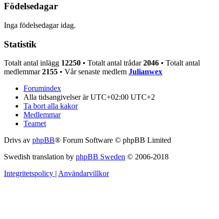
Födelsedagar
Inga födelsedagar idag.
Statistik
Totalt antal inlägg
12250
• Totalt antal trådar
2046
• Totalt antal
medlemmar
2155
• Vår senaste medlem
Julianwex
Forumindex
Alla tidsangivelser är UTC+02:00 UTC+2
Ta bort alla kakor
Medlemmar
Teamet
Drivs av
phpBB
® Forum Software © phpBB Limited
Swedish translation by
phpBB Sweden
© 2006-2018
Integritetspolicy
|
Användarvillkor