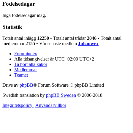
Födelsedagar
Inga födelsedagar idag.
Statistik
Totalt antal inlägg
12250
• Totalt antal trådar
2046
• Totalt antal
medlemmar
2155
• Vår senaste medlem
Julianwex
Forumindex
Alla tidsangivelser är UTC+02:00 UTC+2
Ta bort alla kakor
Medlemmar
Teamet
Drivs av
phpBB
® Forum Software © phpBB Limited
Swedish translation by
phpBB Sweden
© 2006-2018
Integritetspolicy
|
Användarvillkor