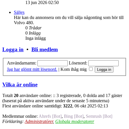
13 jun 2026 02:50
Säljes
Här kan du annonsera om du vill sälja någonting som hör till
Volvo 480.
0
Trådar
0
Inlägg
Inga inlägg
Logga in
•
Bli medlem
Användarnamn:
Lösenord:
Jag har glömt mitt lösenord.
|
Kom ihåg mig
Vilka är online
Totalt
20
användare online: :: 3 registrerade, 0 dolda and 17 gäster
(baserat på aktiva användare under de senaste 5 minuterna)
Flest användare online samtidigt:
3222
, 06 okt 2025 02:13
Medlemmar online:
Ahrefs [Bot]
,
Bing [Bot]
,
Semrush [Bot]
Förklaring:
Administratörer
,
Globala moderatorer