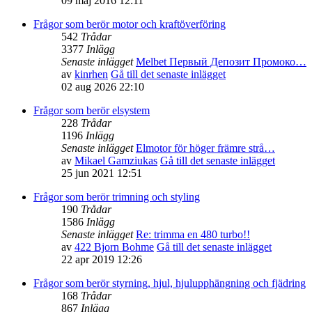
09 maj 2016 12:11
Frågor som berör motor och kraftöverföring
542
Trådar
3377
Inlägg
Senaste inlägget
Melbet Первый Депозит Промоко…
av
kinrhen
Gå till det senaste inlägget
02 aug 2026 22:10
Frågor som berör elsystem
228
Trådar
1196
Inlägg
Senaste inlägget
Elmotor för höger främre strå…
av
Mikael Gamziukas
Gå till det senaste inlägget
25 jun 2021 12:51
Frågor som berör trimning och styling
190
Trådar
1586
Inlägg
Senaste inlägget
Re: trimma en 480 turbo!!
av
422 Bjorn Bohme
Gå till det senaste inlägget
22 apr 2019 12:26
Frågor som berör styrning, hjul, hjulupphängning och fjädring
168
Trådar
867
Inlägg