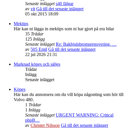
Senaste inlägget
s40 fälgar
av
vit
Gå till det senaste inlägget
05 okt 2015 18:09
Mektips
Här kan ni lägga in mektips som ni har gjort på era bilar
35
Trådar
125
Inlägg
Senaste inlägget
Re: Bakhjulsbromsrenovering. …
av
505 Emil
Gå till det senaste inlägget
22 jul 2026 21:31
Marknad köpes och säljes
Trådar
Inlägg
Senaste inlägget
Köpes
Här kan du annonsera om du vill köpa någonting som hör till
Volvo 480.
1
Trådar
1
Inlägg
Senaste inlägget
URGENT WARNING: Critical
phpB…
av
Christer Nilsson
Gå till det senaste inlägget