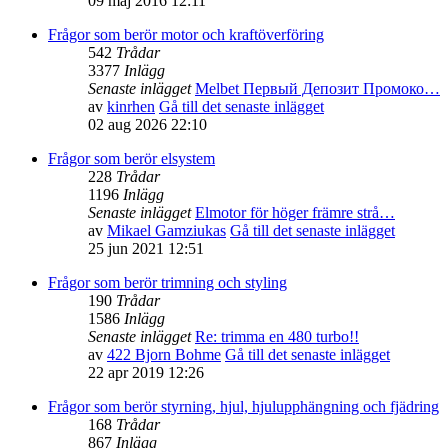
09 maj 2016 12:11
Frågor som berör motor och kraftöverföring
542
Trådar
3377
Inlägg
Senaste inlägget
Melbet Первый Депозит Промоко…
av
kinrhen
Gå till det senaste inlägget
02 aug 2026 22:10
Frågor som berör elsystem
228
Trådar
1196
Inlägg
Senaste inlägget
Elmotor för höger främre strå…
av
Mikael Gamziukas
Gå till det senaste inlägget
25 jun 2021 12:51
Frågor som berör trimning och styling
190
Trådar
1586
Inlägg
Senaste inlägget
Re: trimma en 480 turbo!!
av
422 Bjorn Bohme
Gå till det senaste inlägget
22 apr 2019 12:26
Frågor som berör styrning, hjul, hjulupphängning och fjädring
168
Trådar
867
Inlägg