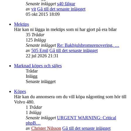
Senaste inlägget
s40 fälgar
av
vit
Gå till det senaste inlägget
05 okt 2015 18:09
Mektips
Här kan ni lägga in mektips som ni har gjort på era bilar
35
Trådar
125
Inlägg
Senaste inlägget
Re: Bakhjulsbromsrenovering. …
av
505 Emil
Gå till det senaste inlägget
22 jul 2026 21:31
Marknad köpes och säljes
Trådar
Inlägg
Senaste inlägget
Köpes
Här kan du annonsera om du vill köpa någonting som hör till
Volvo 480.
1
Trådar
1
Inlägg
Senaste inlägget
URGENT WARNING: Critical
phpB…
av
Christer Nilsson
Gå till det senaste inlägget