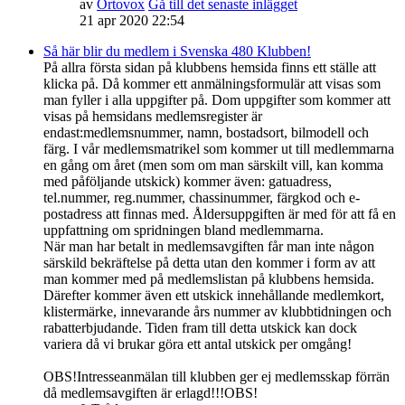
av
Ortovox
Gå till det senaste inlägget
21 apr 2020 22:54
Så här blir du medlem i Svenska 480 Klubben!
På allra första sidan på klubbens hemsida finns ett ställe att
klicka på. Då kommer ett anmälningsformulär att visas som
man fyller i alla uppgifter på. Dom uppgifter som kommer att
visas på hemsidans medlemsregister är
endast:medlemsnummer, namn, bostadsort, bilmodell och
färg. I vår medlemsmatrikel som kommer ut till medlemmarna
en gång om året (men som om man särskilt vill, kan komma
med påföljande utskick) kommer även: gatuadress,
tel.nummer, reg.nummer, chassinummer, färgkod och e-
postadress att finnas med. Åldersuppgiften är med för att få en
uppfattning om spridningen bland medlemmarna.
När man har betalt in medlemsavgiften får man inte någon
särskild bekräftelse på detta utan den kommer i form av att
man kommer med på medlemslistan på klubbens hemsida.
Därefter kommer även ett utskick innehållande medlemkort,
klistermärke, innevarande års nummer av klubbtidningen och
rabatterbjudande. Tiden fram till detta utskick kan dock
variera då vi brukar göra ett antal utskick per omgång!
OBS!Intresseanmälan till klubben ger ej medlemsskap förrän
då medlemsavgiften är erlagd!!!OBS!