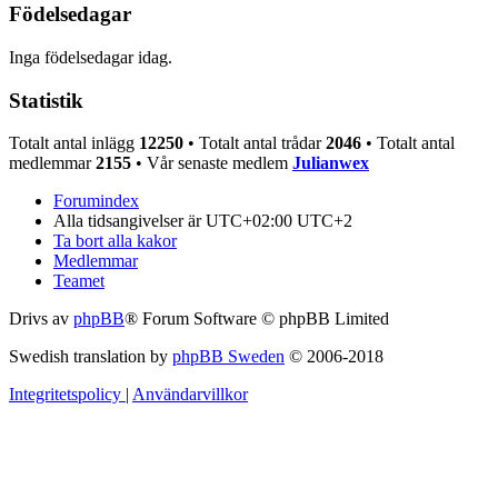
Födelsedagar
Inga födelsedagar idag.
Statistik
Totalt antal inlägg
12250
• Totalt antal trådar
2046
• Totalt antal
medlemmar
2155
• Vår senaste medlem
Julianwex
Forumindex
Alla tidsangivelser är UTC+02:00 UTC+2
Ta bort alla kakor
Medlemmar
Teamet
Drivs av
phpBB
® Forum Software © phpBB Limited
Swedish translation by
phpBB Sweden
© 2006-2018
Integritetspolicy
|
Användarvillkor