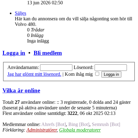
13 jun 2026 02:50
Säljes
Här kan du annonsera om du vill sälja någonting som hör till
Volvo 480.
0
Trådar
0
Inlägg
Inga inlägg
Logga in
•
Bli medlem
Användarnamn:
Lösenord:
Jag har glömt mitt lösenord.
|
Kom ihåg mig
Vilka är online
Totalt
27
användare online: :: 3 registrerade, 0 dolda and 24 gäster
(baserat på aktiva användare under de senaste 5 minuterna)
Flest användare online samtidigt:
3222
, 06 okt 2025 02:13
Medlemmar online:
Ahrefs [Bot]
,
Bing [Bot]
,
Semrush [Bot]
Förklaring:
Administratörer
,
Globala moderatorer