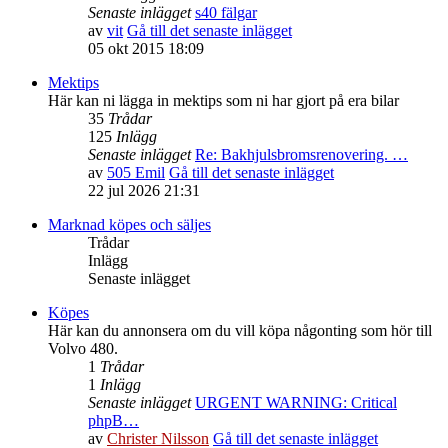
Senaste inlägget
s40 fälgar
av
vit
Gå till det senaste inlägget
05 okt 2015 18:09
Mektips
Här kan ni lägga in mektips som ni har gjort på era bilar
35
Trådar
125
Inlägg
Senaste inlägget
Re: Bakhjulsbromsrenovering. …
av
505 Emil
Gå till det senaste inlägget
22 jul 2026 21:31
Marknad köpes och säljes
Trådar
Inlägg
Senaste inlägget
Köpes
Här kan du annonsera om du vill köpa någonting som hör till
Volvo 480.
1
Trådar
1
Inlägg
Senaste inlägget
URGENT WARNING: Critical
phpB…
av
Christer Nilsson
Gå till det senaste inlägget