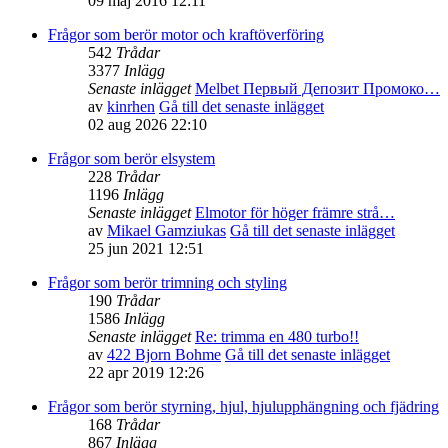
09 maj 2016 12:11
Frågor som berör motor och kraftöverföring
542
Trådar
3377
Inlägg
Senaste inlägget
Melbet Первый Депозит Промоко…
av
kinrhen
Gå till det senaste inlägget
02 aug 2026 22:10
Frågor som berör elsystem
228
Trådar
1196
Inlägg
Senaste inlägget
Elmotor för höger främre strå…
av
Mikael Gamziukas
Gå till det senaste inlägget
25 jun 2021 12:51
Frågor som berör trimning och styling
190
Trådar
1586
Inlägg
Senaste inlägget
Re: trimma en 480 turbo!!
av
422 Bjorn Bohme
Gå till det senaste inlägget
22 apr 2019 12:26
Frågor som berör styrning, hjul, hjulupphängning och fjädring
168
Trådar
867
Inlägg