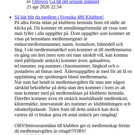
av
Ortovox
Gå till det senaste inlägget
21 apr 2020 22:54
Så här blir du medlem i Svenska 480 Klubben!
På allra första sidan på klubbens hemsida finns ett ställe att
klicka på. Då kommer ett anmälningsformulär att visas som
man fyller i alla uppgifter på. Dom uppgifter som kommer att
visas på hemsidans medlemsregister är
endast:medlemsnummer, namn, bostadsort, bilmodell och
färg. I vår medlemsmatrikel som kommer ut till medlemmarna
en gång om året (men som om man särskilt vill, kan komma
med påföljande utskick) kommer även: gatuadress,
tel.nummer, reg.nummer, chassinummer, färgkod och e-
postadress att finnas med. Åldersuppgiften är med för att få en
uppfattning om spridningen bland medlemmarna.
När man har betalt in medlemsavgiften får man inte någon
särskild bekräftelse på detta utan den kommer i form av att
man kommer med på medlemslistan på klubbens hemsida.
Därefter kommer även ett utskick innehållande medlemkort,
klistermärke, innevarande års nummer av klubbtidningen och
rabatterbjudande. Tiden fram till detta utskick kan dock
variera då vi brukar göra ett antal utskick per omgång!
OBS!Intresseanmälan till klubben ger ej medlemsskap förrän
då medlemsavgiften är erlagd!!!OBS!