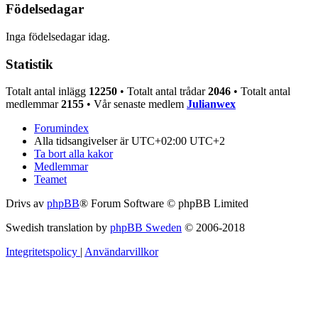
Födelsedagar
Inga födelsedagar idag.
Statistik
Totalt antal inlägg
12250
• Totalt antal trådar
2046
• Totalt antal
medlemmar
2155
• Vår senaste medlem
Julianwex
Forumindex
Alla tidsangivelser är UTC+02:00 UTC+2
Ta bort alla kakor
Medlemmar
Teamet
Drivs av
phpBB
® Forum Software © phpBB Limited
Swedish translation by
phpBB Sweden
© 2006-2018
Integritetspolicy
|
Användarvillkor