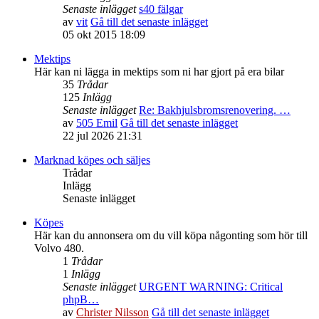
Senaste inlägget
s40 fälgar
av
vit
Gå till det senaste inlägget
05 okt 2015 18:09
Mektips
Här kan ni lägga in mektips som ni har gjort på era bilar
35
Trådar
125
Inlägg
Senaste inlägget
Re: Bakhjulsbromsrenovering. …
av
505 Emil
Gå till det senaste inlägget
22 jul 2026 21:31
Marknad köpes och säljes
Trådar
Inlägg
Senaste inlägget
Köpes
Här kan du annonsera om du vill köpa någonting som hör till
Volvo 480.
1
Trådar
1
Inlägg
Senaste inlägget
URGENT WARNING: Critical
phpB…
av
Christer Nilsson
Gå till det senaste inlägget