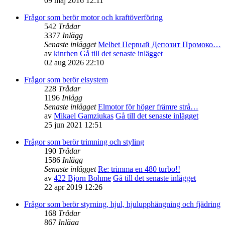
09 maj 2016 12:11
Frågor som berör motor och kraftöverföring
542
Trådar
3377
Inlägg
Senaste inlägget
Melbet Первый Депозит Промоко…
av
kinrhen
Gå till det senaste inlägget
02 aug 2026 22:10
Frågor som berör elsystem
228
Trådar
1196
Inlägg
Senaste inlägget
Elmotor för höger främre strå…
av
Mikael Gamziukas
Gå till det senaste inlägget
25 jun 2021 12:51
Frågor som berör trimning och styling
190
Trådar
1586
Inlägg
Senaste inlägget
Re: trimma en 480 turbo!!
av
422 Bjorn Bohme
Gå till det senaste inlägget
22 apr 2019 12:26
Frågor som berör styrning, hjul, hjulupphängning och fjädring
168
Trådar
867
Inlägg