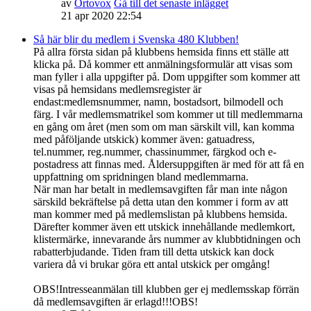
av
Ortovox
Gå till det senaste inlägget
21 apr 2020 22:54
Så här blir du medlem i Svenska 480 Klubben!
På allra första sidan på klubbens hemsida finns ett ställe att
klicka på. Då kommer ett anmälningsformulär att visas som
man fyller i alla uppgifter på. Dom uppgifter som kommer att
visas på hemsidans medlemsregister är
endast:medlemsnummer, namn, bostadsort, bilmodell och
färg. I vår medlemsmatrikel som kommer ut till medlemmarna
en gång om året (men som om man särskilt vill, kan komma
med påföljande utskick) kommer även: gatuadress,
tel.nummer, reg.nummer, chassinummer, färgkod och e-
postadress att finnas med. Åldersuppgiften är med för att få en
uppfattning om spridningen bland medlemmarna.
När man har betalt in medlemsavgiften får man inte någon
särskild bekräftelse på detta utan den kommer i form av att
man kommer med på medlemslistan på klubbens hemsida.
Därefter kommer även ett utskick innehållande medlemkort,
klistermärke, innevarande års nummer av klubbtidningen och
rabatterbjudande. Tiden fram till detta utskick kan dock
variera då vi brukar göra ett antal utskick per omgång!
OBS!Intresseanmälan till klubben ger ej medlemsskap förrän
då medlemsavgiften är erlagd!!!OBS!