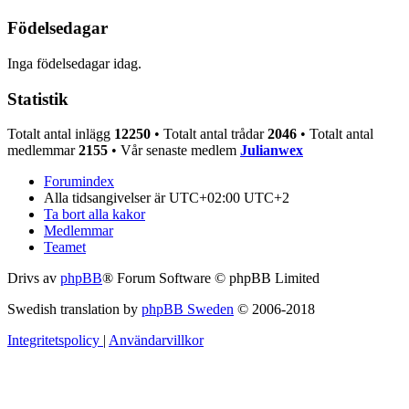
Födelsedagar
Inga födelsedagar idag.
Statistik
Totalt antal inlägg
12250
• Totalt antal trådar
2046
• Totalt antal
medlemmar
2155
• Vår senaste medlem
Julianwex
Forumindex
Alla tidsangivelser är UTC+02:00 UTC+2
Ta bort alla kakor
Medlemmar
Teamet
Drivs av
phpBB
® Forum Software © phpBB Limited
Swedish translation by
phpBB Sweden
© 2006-2018
Integritetspolicy
|
Användarvillkor