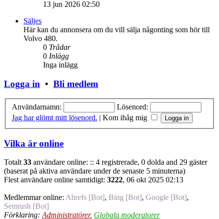
13 jun 2026 02:50
Säljes
Här kan du annonsera om du vill sälja någonting som hör till
Volvo 480.
0
Trådar
0
Inlägg
Inga inlägg
Logga in
•
Bli medlem
Användarnamn:
Lösenord:
Jag har glömt mitt lösenord.
|
Kom ihåg mig
Vilka är online
Totalt
33
användare online: :: 4 registrerade, 0 dolda and 29 gäster
(baserat på aktiva användare under de senaste 5 minuterna)
Flest användare online samtidigt:
3222
, 06 okt 2025 02:13
Medlemmar online:
Ahrefs [Bot]
,
Bing [Bot]
,
Google [Bot]
,
Semrush [Bot]
Förklaring:
Administratörer
,
Globala moderatorer