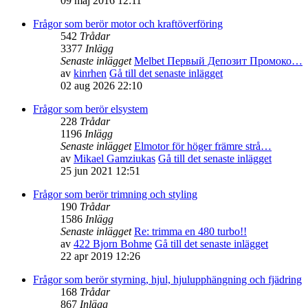
09 maj 2016 12:11
Frågor som berör motor och kraftöverföring
542
Trådar
3377
Inlägg
Senaste inlägget
Melbet Первый Депозит Промоко…
av
kinrhen
Gå till det senaste inlägget
02 aug 2026 22:10
Frågor som berör elsystem
228
Trådar
1196
Inlägg
Senaste inlägget
Elmotor för höger främre strå…
av
Mikael Gamziukas
Gå till det senaste inlägget
25 jun 2021 12:51
Frågor som berör trimning och styling
190
Trådar
1586
Inlägg
Senaste inlägget
Re: trimma en 480 turbo!!
av
422 Bjorn Bohme
Gå till det senaste inlägget
22 apr 2019 12:26
Frågor som berör styrning, hjul, hjulupphängning och fjädring
168
Trådar
867
Inlägg