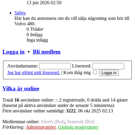
13 jun 2026 02:50
Säljes
Här kan du annonsera om du vill sälja någonting som hör till
Volvo 480.
0
Trådar
0
Inlägg
Inga inlägg
Logga in
•
Bli medlem
Användarnamn:
Lösenord:
Jag har glömt mitt lösenord.
|
Kom ihåg mig
Vilka är online
Totalt
16
användare online: :: 2 registrerade, 0 dolda and 14 gäster
(baserat på aktiva användare under de senaste 5 minuterna)
Flest användare online samtidigt:
3222
, 06 okt 2025 02:13
Medlemmar online:
Ahrefs [Bot]
,
Semrush [Bot]
Förklaring:
Administratörer
,
Globala moderatorer