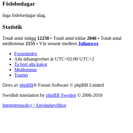
Födelsedagar
Inga födelsedagar idag.
Statistik
Totalt antal inlägg
12250
• Totalt antal trådar
2046
• Totalt antal
medlemmar
2155
• Vår senaste medlem
Julianwex
Forumindex
Alla tidsangivelser är UTC+02:00 UTC+2
Ta bort alla kakor
Medlemmar
Teamet
Drivs av
phpBB
® Forum Software © phpBB Limited
Swedish translation by
phpBB Sweden
© 2006-2018
Integritetspolicy
|
Användarvillkor