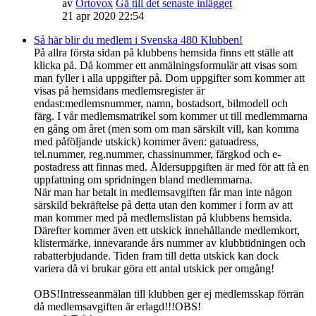
av
Ortovox
Gå till det senaste inlägget
21 apr 2020 22:54
Så här blir du medlem i Svenska 480 Klubben!
På allra första sidan på klubbens hemsida finns ett ställe att
klicka på. Då kommer ett anmälningsformulär att visas som
man fyller i alla uppgifter på. Dom uppgifter som kommer att
visas på hemsidans medlemsregister är
endast:medlemsnummer, namn, bostadsort, bilmodell och
färg. I vår medlemsmatrikel som kommer ut till medlemmarna
en gång om året (men som om man särskilt vill, kan komma
med påföljande utskick) kommer även: gatuadress,
tel.nummer, reg.nummer, chassinummer, färgkod och e-
postadress att finnas med. Åldersuppgiften är med för att få en
uppfattning om spridningen bland medlemmarna.
När man har betalt in medlemsavgiften får man inte någon
särskild bekräftelse på detta utan den kommer i form av att
man kommer med på medlemslistan på klubbens hemsida.
Därefter kommer även ett utskick innehållande medlemkort,
klistermärke, innevarande års nummer av klubbtidningen och
rabatterbjudande. Tiden fram till detta utskick kan dock
variera då vi brukar göra ett antal utskick per omgång!
OBS!Intresseanmälan till klubben ger ej medlemsskap förrän
då medlemsavgiften är erlagd!!!OBS!