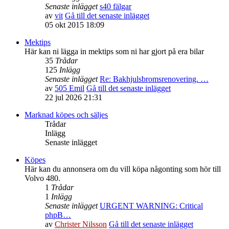
Senaste inlägget
s40 fälgar
av
vit
Gå till det senaste inlägget
05 okt 2015 18:09
Mektips
Här kan ni lägga in mektips som ni har gjort på era bilar
35
Trådar
125
Inlägg
Senaste inlägget
Re: Bakhjulsbromsrenovering. …
av
505 Emil
Gå till det senaste inlägget
22 jul 2026 21:31
Marknad köpes och säljes
Trådar
Inlägg
Senaste inlägget
Köpes
Här kan du annonsera om du vill köpa någonting som hör till
Volvo 480.
1
Trådar
1
Inlägg
Senaste inlägget
URGENT WARNING: Critical
phpB…
av
Christer Nilsson
Gå till det senaste inlägget