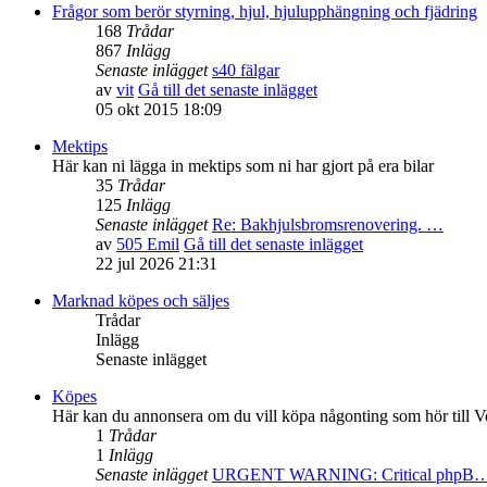
Frågor som berör styrning, hjul, hjulupphängning och fjädring
168
Trådar
867
Inlägg
Senaste inlägget
s40 fälgar
av
vit
Gå till det senaste inlägget
05 okt 2015 18:09
Mektips
Här kan ni lägga in mektips som ni har gjort på era bilar
35
Trådar
125
Inlägg
Senaste inlägget
Re: Bakhjulsbromsrenovering. …
av
505 Emil
Gå till det senaste inlägget
22 jul 2026 21:31
Marknad köpes och säljes
Trådar
Inlägg
Senaste inlägget
Köpes
Här kan du annonsera om du vill köpa någonting som hör till V
1
Trådar
1
Inlägg
Senaste inlägget
URGENT WARNING: Critical phpB