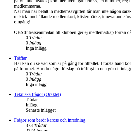
påföljande utskick) kommer även: gatuadress, tel.nummer, reg.
medlemmarna.
När man har betalt in medlemsavgiften får man inte någon särs
utskick innehållande medlemkort, klistermärke, innevarande års 
omgång!
OBS!Intresseanmälan till klubben ger ej medlemsskap förrän d
0
Trådar
0
Inlägg
Inga inlägg
Träffar
Här kan du se vad som är på gång för tillfället. I första hand ko
på forumet. Har du något förslag på träff gå in och gör ett inlä
0
Trådar
0
Inlägg
Inga inlägg
Tekniska frågor (Oraklet)
Trådar
Inlägg
Senaste inlägget
Frågor som berör kaross och inredning
373
Trådar
2273
Inlägg