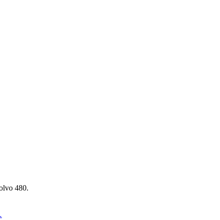
olvo 480.
…