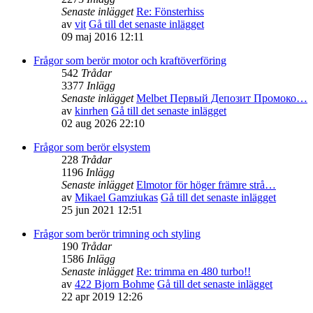
Senaste inlägget
Re: Fönsterhiss
av
vit
Gå till det senaste inlägget
09 maj 2016 12:11
Frågor som berör motor och kraftöverföring
542
Trådar
3377
Inlägg
Senaste inlägget
Melbet Первый Депозит Промоко…
av
kinrhen
Gå till det senaste inlägget
02 aug 2026 22:10
Frågor som berör elsystem
228
Trådar
1196
Inlägg
Senaste inlägget
Elmotor för höger främre strå…
av
Mikael Gamziukas
Gå till det senaste inlägget
25 jun 2021 12:51
Frågor som berör trimning och styling
190
Trådar
1586
Inlägg
Senaste inlägget
Re: trimma en 480 turbo!!
av
422 Bjorn Bohme
Gå till det senaste inlägget
22 apr 2019 12:26