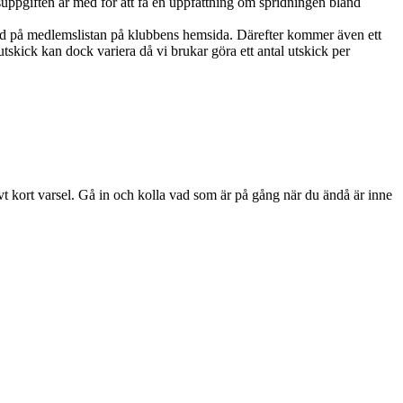
ppgiften är med för att få en uppfattning om spridningen bland
ed på medlemslistan på klubbens hemsida. Därefter kommer även ett
skick kan dock variera då vi brukar göra ett antal utskick per
ivt kort varsel. Gå in och kolla vad som är på gång när du ändå är inne