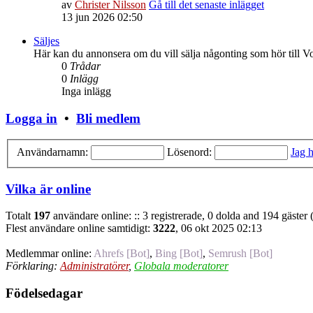
av
Christer Nilsson
Gå till det senaste inlägget
13 jun 2026 02:50
Säljes
Här kan du annonsera om du vill sälja någonting som hör till V
0
Trådar
0
Inlägg
Inga inlägg
Logga in
•
Bli medlem
Användarnamn:
Lösenord:
Jag h
Vilka är online
Totalt
197
användare online: :: 3 registrerade, 0 dolda and 194 gäster
Flest användare online samtidigt:
3222
, 06 okt 2025 02:13
Medlemmar online:
Ahrefs [Bot]
,
Bing [Bot]
,
Semrush [Bot]
Förklaring:
Administratörer
,
Globala moderatorer
Födelsedagar