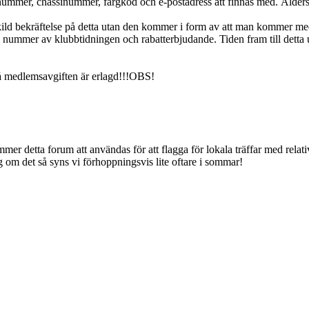
nummer, chassinummer, färgkod och e-postadress att finnas med. Åldersu
kild bekräftelse på detta utan den kommer i form av att man kommer m
nummer av klubbtidningen och rabatterbjudande. Tiden fram till detta ut
å medlemsavgiften är erlagd!!!OBS!
mmer detta forum att användas för att flagga för lokala träffar med relat
gg om det så syns vi förhoppningsvis lite oftare i sommar!