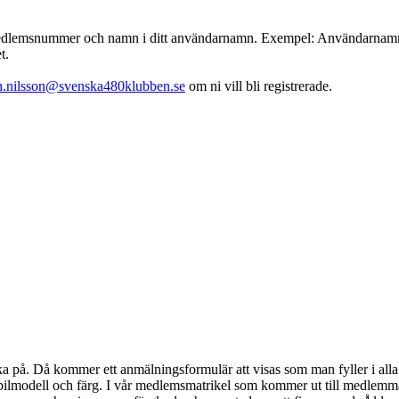
emsnummer och namn i ditt användarnamn. Exempel: Användarnamn : 001
t.
th.nilsson@svenska480klubben.se
om ni vill bli registrerade.
klicka på. Då kommer ett anmälningsformulär att visas som man fyller i 
bilmodell och färg. I vår medlemsmatrikel som kommer ut till medlem