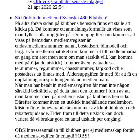
av
Ortovox
Gå till det senaste inlägget
21 apr 2020 22:54
Så här blir du medlem i Svenska 480 Klubben!
På allra första sidan på klubbens hemsida finns ett ställe att
klicka på. Då kommer ett anmälningsformulär att visas som
man fyller i alla uppgifter på. Dom uppgifter som kommer att
visas på hemsidans medlemsregister är
endast:medlemsnummer, namn, bostadsort, bilmodell och
färg. I vår medlemsmatrikel som kommer ut till medlemmarna
en gång om året (men som om man särskilt vill, kan komma
med påföljande utskick) kommer även: gatuadress,
tel.nummer, reg.nummer, chassinummer, färgkod och e-
postadress att finnas med. Åldersuppgiften är med för att få en
uppfattning om spridningen bland medlemmarna.
När man har betalt in medlemsavgiften får man inte någon
särskild bekräftelse på detta utan den kommer i form av att
man kommer med på medlemslistan på klubbens hemsida.
Därefter kommer även ett utskick innehållande medlemkort,
klistermärke, innevarande års nummer av klubbtidningen och
rabatterbjudande. Tiden fram till detta utskick kan dock
variera då vi brukar göra ett antal utskick per omgång!
OBS!Intresseanmälan till klubben ger ej medlemsskap förrän
då medlemsavgiften är erlagd!!!OBS!