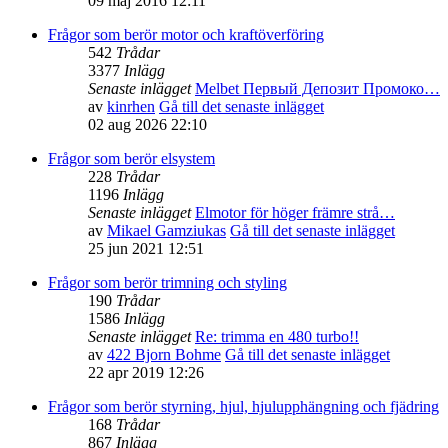
09 maj 2016 12:11
Frågor som berör motor och kraftöverföring
542
Trådar
3377
Inlägg
Senaste inlägget
Melbet Первый Депозит Промоко…
av
kinrhen
Gå till det senaste inlägget
02 aug 2026 22:10
Frågor som berör elsystem
228
Trådar
1196
Inlägg
Senaste inlägget
Elmotor för höger främre strå…
av
Mikael Gamziukas
Gå till det senaste inlägget
25 jun 2021 12:51
Frågor som berör trimning och styling
190
Trådar
1586
Inlägg
Senaste inlägget
Re: trimma en 480 turbo!!
av
422 Bjorn Bohme
Gå till det senaste inlägget
22 apr 2019 12:26
Frågor som berör styrning, hjul, hjulupphängning och fjädring
168
Trådar
867
Inlägg