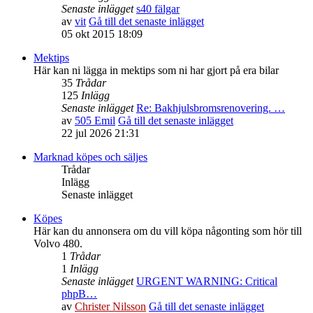
Senaste inlägget
s40 fälgar
av
vit
Gå till det senaste inlägget
05 okt 2015 18:09
Mektips
Här kan ni lägga in mektips som ni har gjort på era bilar
35
Trådar
125
Inlägg
Senaste inlägget
Re: Bakhjulsbromsrenovering. …
av
505 Emil
Gå till det senaste inlägget
22 jul 2026 21:31
Marknad köpes och säljes
Trådar
Inlägg
Senaste inlägget
Köpes
Här kan du annonsera om du vill köpa någonting som hör till
Volvo 480.
1
Trådar
1
Inlägg
Senaste inlägget
URGENT WARNING: Critical
phpB…
av
Christer Nilsson
Gå till det senaste inlägget