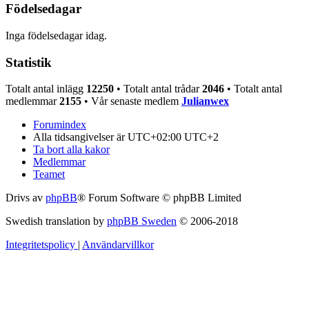
Födelsedagar
Inga födelsedagar idag.
Statistik
Totalt antal inlägg
12250
• Totalt antal trådar
2046
• Totalt antal
medlemmar
2155
• Vår senaste medlem
Julianwex
Forumindex
Alla tidsangivelser är UTC+02:00 UTC+2
Ta bort alla kakor
Medlemmar
Teamet
Drivs av
phpBB
® Forum Software © phpBB Limited
Swedish translation by
phpBB Sweden
© 2006-2018
Integritetspolicy
|
Användarvillkor