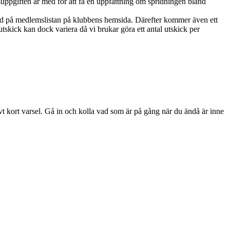
ppgiften är med för att få en uppfattning om spridningen bland
ed på medlemslistan på klubbens hemsida. Därefter kommer även ett
skick kan dock variera då vi brukar göra ett antal utskick per
ivt kort varsel. Gå in och kolla vad som är på gång när du ändå är inne