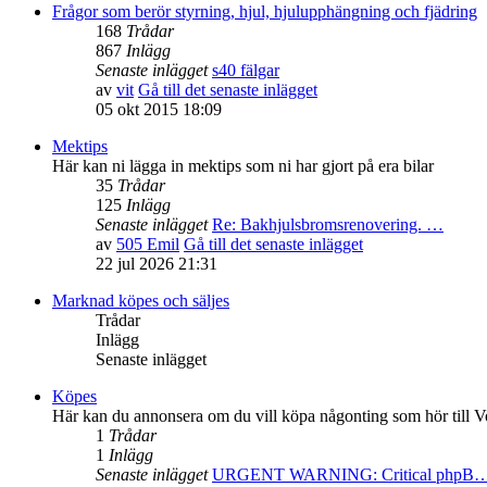
Frågor som berör styrning, hjul, hjulupphängning och fjädring
168
Trådar
867
Inlägg
Senaste inlägget
s40 fälgar
av
vit
Gå till det senaste inlägget
05 okt 2015 18:09
Mektips
Här kan ni lägga in mektips som ni har gjort på era bilar
35
Trådar
125
Inlägg
Senaste inlägget
Re: Bakhjulsbromsrenovering. …
av
505 Emil
Gå till det senaste inlägget
22 jul 2026 21:31
Marknad köpes och säljes
Trådar
Inlägg
Senaste inlägget
Köpes
Här kan du annonsera om du vill köpa någonting som hör till V
1
Trådar
1
Inlägg
Senaste inlägget
URGENT WARNING: Critical phpB