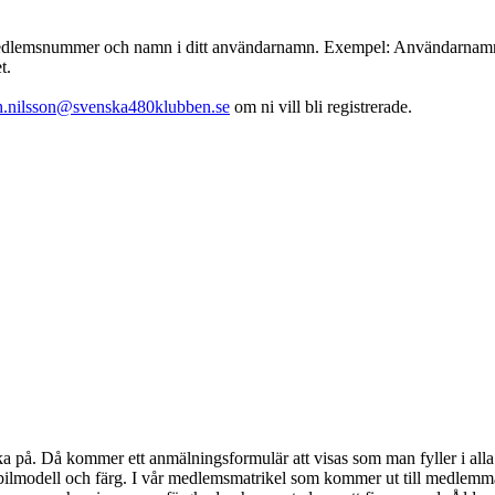
emsnummer och namn i ditt användarnamn. Exempel: Användarnamn : 001
t.
th.nilsson@svenska480klubben.se
om ni vill bli registrerade.
klicka på. Då kommer ett anmälningsformulär att visas som man fyller i 
bilmodell och färg. I vår medlemsmatrikel som kommer ut till medlem