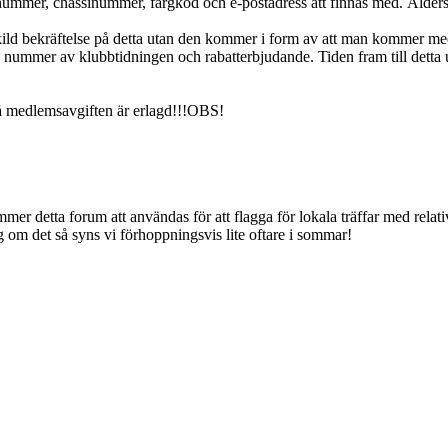
nummer, chassinummer, färgkod och e-postadress att finnas med. Åldersu
kild bekräftelse på detta utan den kommer i form av att man kommer m
nummer av klubbtidningen och rabatterbjudande. Tiden fram till detta ut
å medlemsavgiften är erlagd!!!OBS!
mmer detta forum att användas för att flagga för lokala träffar med relat
gg om det så syns vi förhoppningsvis lite oftare i sommar!