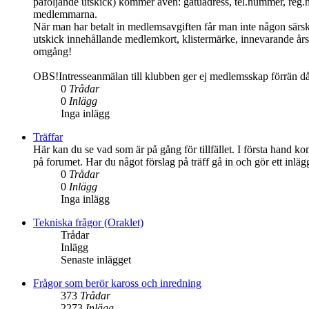
påföljande utskick) kommer även: gatuadress, tel.nummer, reg.
medlemmarna.
När man har betalt in medlemsavgiften får man inte någon särs
utskick innehållande medlemkort, klistermärke, innevarande års 
omgång!
OBS!Intresseanmälan till klubben ger ej medlemsskap förrän d
0
Trådar
0
Inlägg
Inga inlägg
Träffar
Här kan du se vad som är på gång för tillfället. I första hand ko
på forumet. Har du något förslag på träff gå in och gör ett inlä
0
Trådar
0
Inlägg
Inga inlägg
Tekniska frågor (Oraklet)
Trådar
Inlägg
Senaste inlägget
Frågor som berör kaross och inredning
373
Trådar
2273
Inlägg