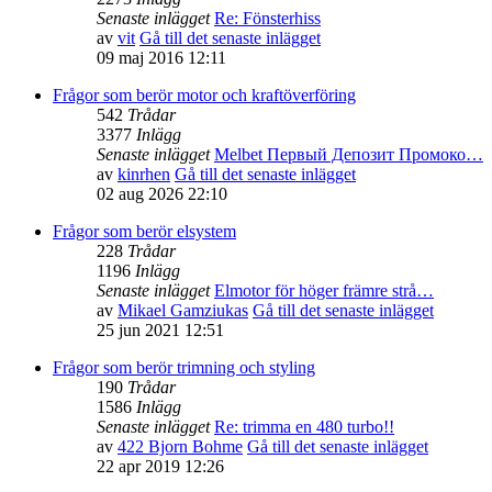
Senaste inlägget
Re: Fönsterhiss
av
vit
Gå till det senaste inlägget
09 maj 2016 12:11
Frågor som berör motor och kraftöverföring
542
Trådar
3377
Inlägg
Senaste inlägget
Melbet Первый Депозит Промоко…
av
kinrhen
Gå till det senaste inlägget
02 aug 2026 22:10
Frågor som berör elsystem
228
Trådar
1196
Inlägg
Senaste inlägget
Elmotor för höger främre strå…
av
Mikael Gamziukas
Gå till det senaste inlägget
25 jun 2021 12:51
Frågor som berör trimning och styling
190
Trådar
1586
Inlägg
Senaste inlägget
Re: trimma en 480 turbo!!
av
422 Bjorn Bohme
Gå till det senaste inlägget
22 apr 2019 12:26