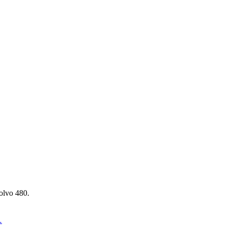
olvo 480.
…