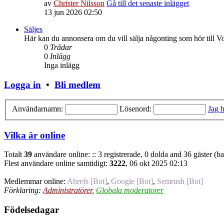
av
Christer Nilsson
Gå till det senaste inlägget
13 jun 2026 02:50
Säljes
Här kan du annonsera om du vill sälja någonting som hör till V
0
Trådar
0
Inlägg
Inga inlägg
Logga in
•
Bli medlem
Användarnamn:
Lösenord:
Jag h
Vilka är online
Totalt
39
användare online: :: 3 registrerade, 0 dolda and 36 gäster (b
Flest användare online samtidigt:
3222
, 06 okt 2025 02:13
Medlemmar online:
Ahrefs [Bot]
,
Google [Bot]
,
Semrush [Bot]
Förklaring:
Administratörer
,
Globala moderatorer
Födelsedagar