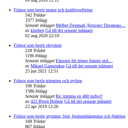
09 maj 2016 12:11
Frågor som berör motor och kraftöverföring
542
Trådar
3377
Inlägg
Senaste inlägget
Melbet Первый Депозит Промоко…
av
kinrhen
Gå till det senaste inlägget
02 aug 2026 22:10
Frågor som berör elsystem
228
Trådar
1196
Inlägg
Senaste inlägget
Elmotor för höger främre strå…
av
Mikael Gamziukas
Gå till det senaste inlägget
25 jun 2021 12:51
Frågor som berör trimning och styling
190
Trådar
1586
Inlägg
Senaste inlägget
Re: trimma en 480 turbo!!
av
422 Bjorn Bohme
Gå till det senaste inlägget
22 apr 2019 12:26
Frågor som berör styrning, hjul, hjulupphängning och fjädring
168
Trådar
867
Inlägg