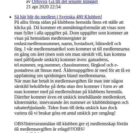
av
Ortovox
Gå till det senaste inlägget
21 apr 2020 22:54
Så här blir du medlem i Svenska 480 Klubben!
På allra första sidan på klubbens hemsida finns ett ställe att
klicka på. Då kommer ett anmälningsformulär att visas som
man fyller i alla uppgifter på. Dom uppgifter som kommer att
visas på hemsidans medlemsregister är
endast:medlemsnummer, namn, bostadsort, bilmodell och
färg. I vår medlemsmatrikel som kommer ut till medlemmarna
en gång om året (men som om man särskilt vill, kan komma
med påföljande utskick) kommer även: gatuadress,
tel.nummer, reg.nummer, chassinummer, färgkod och e-
postadress att finnas med. Åldersuppgiften är med för att få en
uppfattning om spridningen bland medlemmarna.
När man har betalt in medlemsavgiften får man inte någon
särskild bekräftelse på detta utan den kommer i form av att
man kommer med på medlemslistan på klubbens hemsida.
Därefter kommer även ett utskick innehållande medlemkort,
klistermärke, innevarande års nummer av klubbtidningen och
rabatterbjudande. Tiden fram till detta utskick kan dock
variera då vi brukar göra ett antal utskick per omgång!
OBS!Intresseanmälan till klubben ger ej medlemsskap förrän
då medlemsavgiften är erlagd!!!OBS!