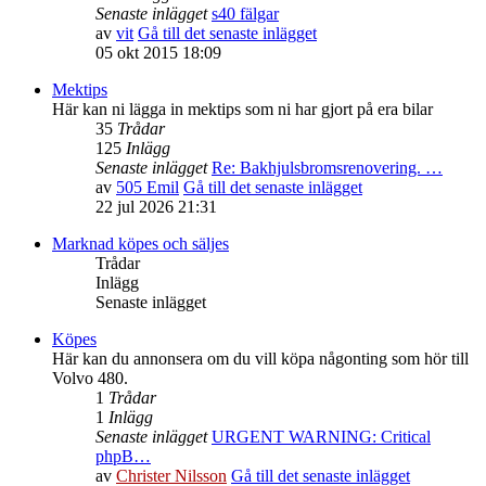
Senaste inlägget
s40 fälgar
av
vit
Gå till det senaste inlägget
05 okt 2015 18:09
Mektips
Här kan ni lägga in mektips som ni har gjort på era bilar
35
Trådar
125
Inlägg
Senaste inlägget
Re: Bakhjulsbromsrenovering. …
av
505 Emil
Gå till det senaste inlägget
22 jul 2026 21:31
Marknad köpes och säljes
Trådar
Inlägg
Senaste inlägget
Köpes
Här kan du annonsera om du vill köpa någonting som hör till
Volvo 480.
1
Trådar
1
Inlägg
Senaste inlägget
URGENT WARNING: Critical
phpB…
av
Christer Nilsson
Gå till det senaste inlägget