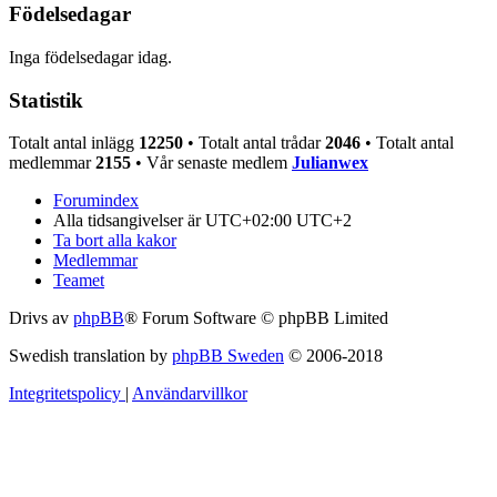
Födelsedagar
Inga födelsedagar idag.
Statistik
Totalt antal inlägg
12250
• Totalt antal trådar
2046
• Totalt antal
medlemmar
2155
• Vår senaste medlem
Julianwex
Forumindex
Alla tidsangivelser är UTC+02:00 UTC+2
Ta bort alla kakor
Medlemmar
Teamet
Drivs av
phpBB
® Forum Software © phpBB Limited
Swedish translation by
phpBB Sweden
© 2006-2018
Integritetspolicy
|
Användarvillkor