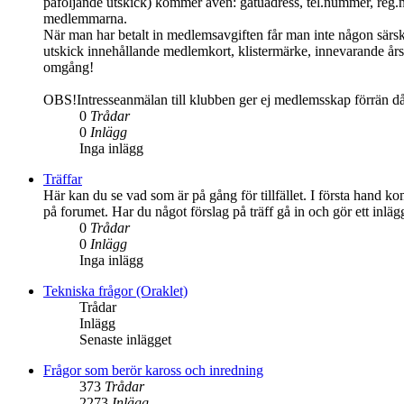
påföljande utskick) kommer även: gatuadress, tel.nummer, reg.
medlemmarna.
När man har betalt in medlemsavgiften får man inte någon särs
utskick innehållande medlemkort, klistermärke, innevarande års 
omgång!
OBS!Intresseanmälan till klubben ger ej medlemsskap förrän d
0
Trådar
0
Inlägg
Inga inlägg
Träffar
Här kan du se vad som är på gång för tillfället. I första hand ko
på forumet. Har du något förslag på träff gå in och gör ett inlä
0
Trådar
0
Inlägg
Inga inlägg
Tekniska frågor (Oraklet)
Trådar
Inlägg
Senaste inlägget
Frågor som berör kaross och inredning
373
Trådar
2273
Inlägg