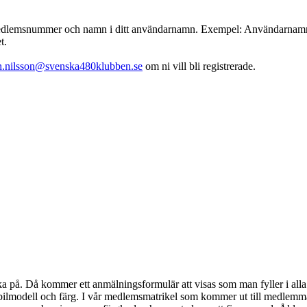
emsnummer och namn i ditt användarnamn. Exempel: Användarnamn : 001
t.
th.nilsson@svenska480klubben.se
om ni vill bli registrerade.
klicka på. Då kommer ett anmälningsformulär att visas som man fyller i 
bilmodell och färg. I vår medlemsmatrikel som kommer ut till medlem