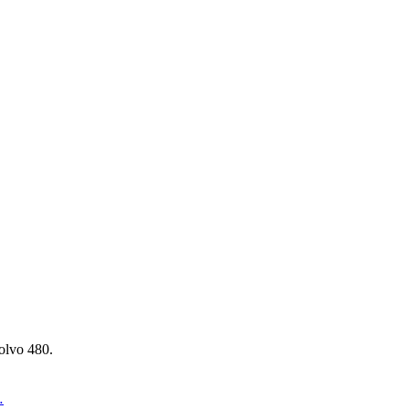
olvo 480.
…