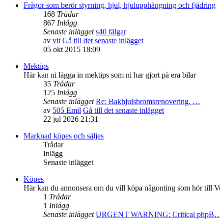
Frågor som berör styrning, hjul, hjulupphängning och fjädring
168
Trådar
867
Inlägg
Senaste inlägget
s40 fälgar
av
vit
Gå till det senaste inlägget
05 okt 2015 18:09
Mektips
Här kan ni lägga in mektips som ni har gjort på era bilar
35
Trådar
125
Inlägg
Senaste inlägget
Re: Bakhjulsbromsrenovering. …
av
505 Emil
Gå till det senaste inlägget
22 jul 2026 21:31
Marknad köpes och säljes
Trådar
Inlägg
Senaste inlägget
Köpes
Här kan du annonsera om du vill köpa någonting som hör till V
1
Trådar
1
Inlägg
Senaste inlägget
URGENT WARNING: Critical phpB