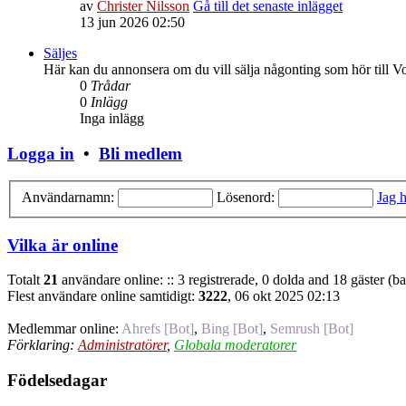
av
Christer Nilsson
Gå till det senaste inlägget
13 jun 2026 02:50
Säljes
Här kan du annonsera om du vill sälja någonting som hör till V
0
Trådar
0
Inlägg
Inga inlägg
Logga in
•
Bli medlem
Användarnamn:
Lösenord:
Jag h
Vilka är online
Totalt
21
användare online: :: 3 registrerade, 0 dolda and 18 gäster (b
Flest användare online samtidigt:
3222
, 06 okt 2025 02:13
Medlemmar online:
Ahrefs [Bot]
,
Bing [Bot]
,
Semrush [Bot]
Förklaring:
Administratörer
,
Globala moderatorer
Födelsedagar