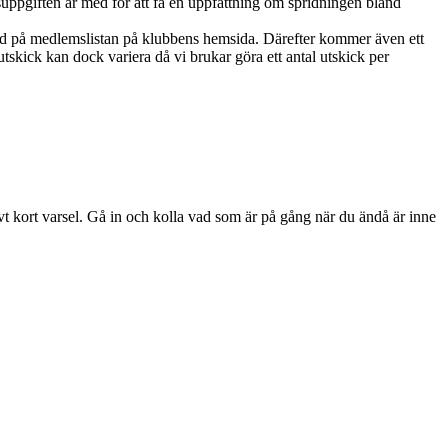
ppgiften är med för att få en uppfattning om spridningen bland
ed på medlemslistan på klubbens hemsida. Därefter kommer även ett
skick kan dock variera då vi brukar göra ett antal utskick per
ivt kort varsel. Gå in och kolla vad som är på gång när du ändå är inne