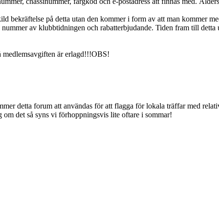
nummer, chassinummer, färgkod och e-postadress att finnas med. Åldersu
kild bekräftelse på detta utan den kommer i form av att man kommer m
nummer av klubbtidningen och rabatterbjudande. Tiden fram till detta ut
å medlemsavgiften är erlagd!!!OBS!
mmer detta forum att användas för att flagga för lokala träffar med relat
gg om det så syns vi förhoppningsvis lite oftare i sommar!