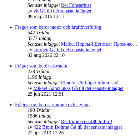
Senaste inlägget
Re: Fönsterhiss
av
vit
Gå till det senaste inlägget
09 maj 2016 12:11
Frågor som berör motor och kraftöverföring
542
Trådar
3377
Inlägg
Senaste inlägget
Melbet Первый Депозит Промоко…
av
kinrhen
Gå till det senaste inlägget
02 aug 2026 22:10
Frågor som berör elsystem
228
Trådar
1196
Inlägg
Senaste inlägget
Elmotor för höger främre strå…
av
Mikael Gamziukas
Gå till det senaste inlägget
25 jun 2021 12:51
Frågor som berör trimning och styling
190
Trådar
1586
Inlägg
Senaste inlägget
Re: trimma en 480 turbo!!
av
422 Bjorn Bohme
Gå till det senaste inlägget
22 apr 2019 12:26