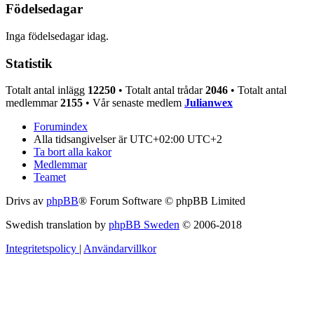
Födelsedagar
Inga födelsedagar idag.
Statistik
Totalt antal inlägg
12250
• Totalt antal trådar
2046
• Totalt antal
medlemmar
2155
• Vår senaste medlem
Julianwex
Forumindex
Alla tidsangivelser är UTC+02:00 UTC+2
Ta bort alla kakor
Medlemmar
Teamet
Drivs av
phpBB
® Forum Software © phpBB Limited
Swedish translation by
phpBB Sweden
© 2006-2018
Integritetspolicy
|
Användarvillkor