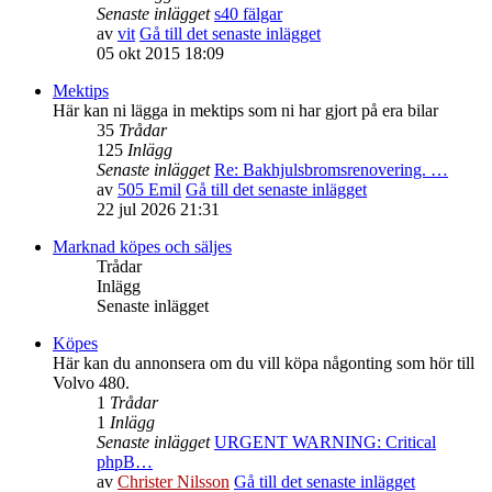
Senaste inlägget
s40 fälgar
av
vit
Gå till det senaste inlägget
05 okt 2015 18:09
Mektips
Här kan ni lägga in mektips som ni har gjort på era bilar
35
Trådar
125
Inlägg
Senaste inlägget
Re: Bakhjulsbromsrenovering. …
av
505 Emil
Gå till det senaste inlägget
22 jul 2026 21:31
Marknad köpes och säljes
Trådar
Inlägg
Senaste inlägget
Köpes
Här kan du annonsera om du vill köpa någonting som hör till
Volvo 480.
1
Trådar
1
Inlägg
Senaste inlägget
URGENT WARNING: Critical
phpB…
av
Christer Nilsson
Gå till det senaste inlägget