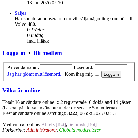
13 jun 2026 02:50
Säljes
Här kan du annonsera om du vill sälja någonting som hör till
Volvo 480.
0
Trådar
0
Inlägg
Inga inlägg
Logga in
•
Bli medlem
Användarnamn:
Lösenord:
Jag har glömt mitt lösenord.
|
Kom ihåg mig
Vilka är online
Totalt
16
användare online: :: 2 registrerade, 0 dolda and 14 gäster
(baserat på aktiva användare under de senaste 5 minuterna)
Flest användare online samtidigt:
3222
, 06 okt 2025 02:13
Medlemmar online:
Ahrefs [Bot]
,
Semrush [Bot]
Förklaring:
Administratörer
,
Globala moderatorer