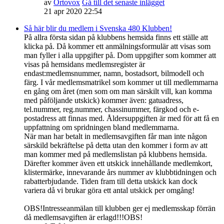
av
Ortovox
Gå till det senaste inlägget
21 apr 2020 22:54
Så här blir du medlem i Svenska 480 Klubben!
På allra första sidan på klubbens hemsida finns ett ställe att
klicka på. Då kommer ett anmälningsformulär att visas som
man fyller i alla uppgifter på. Dom uppgifter som kommer att
visas på hemsidans medlemsregister är
endast:medlemsnummer, namn, bostadsort, bilmodell och
färg. I vår medlemsmatrikel som kommer ut till medlemmarna
en gång om året (men som om man särskilt vill, kan komma
med påföljande utskick) kommer även: gatuadress,
tel.nummer, reg.nummer, chassinummer, färgkod och e-
postadress att finnas med. Åldersuppgiften är med för att få en
uppfattning om spridningen bland medlemmarna.
När man har betalt in medlemsavgiften får man inte någon
särskild bekräftelse på detta utan den kommer i form av att
man kommer med på medlemslistan på klubbens hemsida.
Därefter kommer även ett utskick innehållande medlemkort,
klistermärke, innevarande års nummer av klubbtidningen och
rabatterbjudande. Tiden fram till detta utskick kan dock
variera då vi brukar göra ett antal utskick per omgång!
OBS!Intresseanmälan till klubben ger ej medlemsskap förrän
då medlemsavgiften är erlagd!!!OBS!