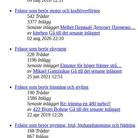
09 maj 2016 12:11
Frågor som berör motor och kraftöverföring
542
Trådar
3377
Inlägg
Senaste inlägget
Melbet Первый Депозит Промоко…
av
kinrhen
Gå till det senaste inlägget
02 aug 2026 22:10
Frågor som berör elsystem
228
Trådar
1196
Inlägg
Senaste inlägget
Elmotor för höger främre strå…
av
Mikael Gamziukas
Gå till det senaste inlägget
25 jun 2021 12:51
Frågor som berör trimning och styling
190
Trådar
1586
Inlägg
Senaste inlägget
Re: trimma en 480 turbo!!
av
422 Bjorn Bohme
Gå till det senaste inlägget
22 apr 2019 12:26
Frågor som berör styrning, hjul, hjulupphängning och fjädring
168
Trådar
867
Inlägg