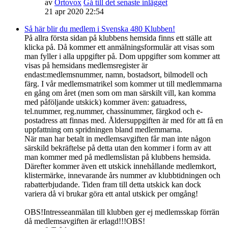
av
Ortovox
Gå till det senaste inlägget
21 apr 2020 22:54
Så här blir du medlem i Svenska 480 Klubben!
På allra första sidan på klubbens hemsida finns ett ställe att
klicka på. Då kommer ett anmälningsformulär att visas som
man fyller i alla uppgifter på. Dom uppgifter som kommer att
visas på hemsidans medlemsregister är
endast:medlemsnummer, namn, bostadsort, bilmodell och
färg. I vår medlemsmatrikel som kommer ut till medlemmarna
en gång om året (men som om man särskilt vill, kan komma
med påföljande utskick) kommer även: gatuadress,
tel.nummer, reg.nummer, chassinummer, färgkod och e-
postadress att finnas med. Åldersuppgiften är med för att få en
uppfattning om spridningen bland medlemmarna.
När man har betalt in medlemsavgiften får man inte någon
särskild bekräftelse på detta utan den kommer i form av att
man kommer med på medlemslistan på klubbens hemsida.
Därefter kommer även ett utskick innehållande medlemkort,
klistermärke, innevarande års nummer av klubbtidningen och
rabatterbjudande. Tiden fram till detta utskick kan dock
variera då vi brukar göra ett antal utskick per omgång!
OBS!Intresseanmälan till klubben ger ej medlemsskap förrän
då medlemsavgiften är erlagd!!!OBS!