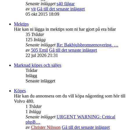
Senaste inlägget
s40 fälgar
av
vit
Gå till det senaste inlägget
05 okt 2015 18:09
Mektips
Här kan ni lägga in mektips som ni har gjort på era bilar
35
Trådar
125
Inlägg
Senaste inlägget
Re: Bakhjulsbromsrenovering. …
av
505 Emil
Gå till det senaste inlägget
22 jul 2026 21:31
Marknad köpes och säljes
Trådar
Inlägg
Senaste inlägget
Köpes
Här kan du annonsera om du vill köpa någonting som hör till
Volvo 480.
1
Trådar
1
Inlägg
Senaste inlägget
URGENT WARNING: Critical
phpB…
av
Christer Nilsson
Gå till det senaste inlägget