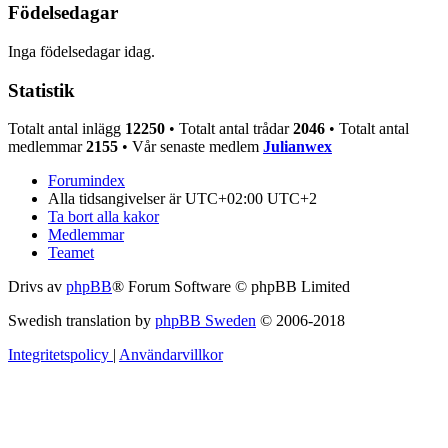
Födelsedagar
Inga födelsedagar idag.
Statistik
Totalt antal inlägg
12250
• Totalt antal trådar
2046
• Totalt antal
medlemmar
2155
• Vår senaste medlem
Julianwex
Forumindex
Alla tidsangivelser är UTC+02:00 UTC+2
Ta bort alla kakor
Medlemmar
Teamet
Drivs av
phpBB
® Forum Software © phpBB Limited
Swedish translation by
phpBB Sweden
© 2006-2018
Integritetspolicy
|
Användarvillkor