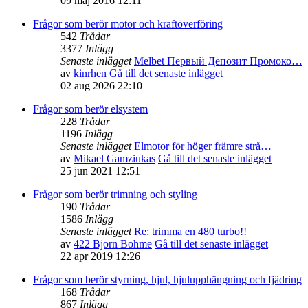
09 maj 2016 12:11
Frågor som berör motor och kraftöverföring
542
Trådar
3377
Inlägg
Senaste inlägget
Melbet Первый Депозит Промоко…
av
kinrhen
Gå till det senaste inlägget
02 aug 2026 22:10
Frågor som berör elsystem
228
Trådar
1196
Inlägg
Senaste inlägget
Elmotor för höger främre strå…
av
Mikael Gamziukas
Gå till det senaste inlägget
25 jun 2021 12:51
Frågor som berör trimning och styling
190
Trådar
1586
Inlägg
Senaste inlägget
Re: trimma en 480 turbo!!
av
422 Bjorn Bohme
Gå till det senaste inlägget
22 apr 2019 12:26
Frågor som berör styrning, hjul, hjulupphängning och fjädring
168
Trådar
867
Inlägg