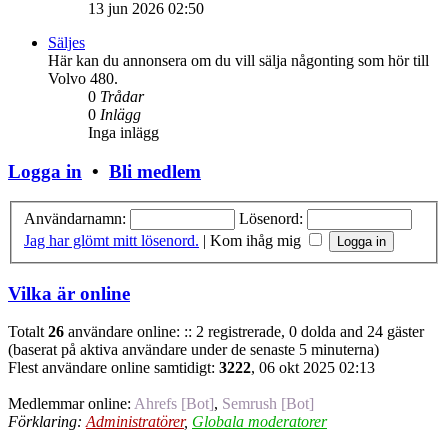
13 jun 2026 02:50
Säljes
Här kan du annonsera om du vill sälja någonting som hör till
Volvo 480.
0
Trådar
0
Inlägg
Inga inlägg
Logga in
•
Bli medlem
Användarnamn:
Lösenord:
Jag har glömt mitt lösenord.
|
Kom ihåg mig
Vilka är online
Totalt
26
användare online: :: 2 registrerade, 0 dolda and 24 gäster
(baserat på aktiva användare under de senaste 5 minuterna)
Flest användare online samtidigt:
3222
, 06 okt 2025 02:13
Medlemmar online:
Ahrefs [Bot]
,
Semrush [Bot]
Förklaring:
Administratörer
,
Globala moderatorer