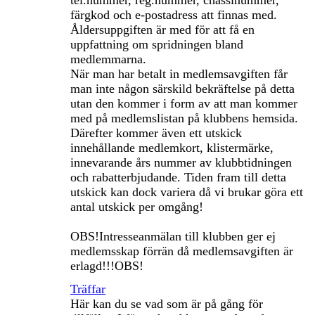
tel.nummer, reg.nummer, chassinummer,
färgkod och e-postadress att finnas med.
Åldersuppgiften är med för att få en
uppfattning om spridningen bland
medlemmarna.
När man har betalt in medlemsavgiften får
man inte någon särskild bekräftelse på detta
utan den kommer i form av att man kommer
med på medlemslistan på klubbens hemsida.
Därefter kommer även ett utskick
innehållande medlemkort, klistermärke,
innevarande års nummer av klubbtidningen
och rabatterbjudande. Tiden fram till detta
utskick kan dock variera då vi brukar göra ett
antal utskick per omgång!
OBS!Intresseanmälan till klubben ger ej
medlemsskap förrän då medlemsavgiften är
erlagd!!!OBS!
Träffar
Här kan du se vad som är på gång för