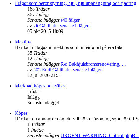
Frågor som berör styrning, hjul, hjulupphängning och fjädring
168
Trådar
867
Inlägg
Senaste inlägget
s40 fälgar
av
vit
Gå till det senaste inlägget
05 okt 2015 18:09
Mektips
Här kan ni lägga in mektips som ni har gjort på era bilar
35
Trådar
125
Inlägg
Senaste inlägget
Re: Bakhjulsbromsrenovering. …
av
505 Emil
Gå till det senaste inlägget
22 jul 2026 21:31
Marknad köpes och säljes
Trådar
Inlägg
Senaste inlägget
Köpes
Här kan du annonsera om du vill köpa någonting som hör till V
1
Trådar
1
Inlägg
Senaste inlägget
URGENT WARNING: Critical phpB