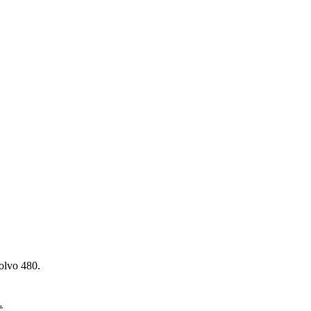
olvo 480.
…