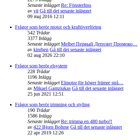
Senaste inlägget
Re: Fönsterhiss
av
vit
Gå till det senaste inlägget
09 maj 2016 12:11
Frågor som berör motor och kraftöverföring
542
Trådar
3377
Inlägg
Senaste inlägget
Melbet Первый Депозит Промоко…
av
kinrhen
Gå till det senaste inlägget
02 aug 2026 22:10
Frågor som berör elsystem
228
Trådar
1196
Inlägg
Senaste inlägget
Elmotor för höger främre strå…
av
Mikael Gamziukas
Gå till det senaste inlägget
25 jun 2021 12:51
Frågor som berör trimning och styling
190
Trådar
1586
Inlägg
Senaste inlägget
Re: trimma en 480 turbo!!
av
422 Bjorn Bohme
Gå till det senaste inlägget
22 apr 2019 12:26