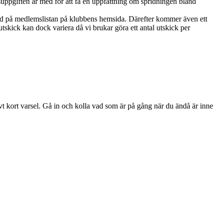
ppgiften är med för att få en uppfattning om spridningen bland
ed på medlemslistan på klubbens hemsida. Därefter kommer även ett
skick kan dock variera då vi brukar göra ett antal utskick per
ivt kort varsel. Gå in och kolla vad som är på gång när du ändå är inne