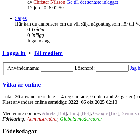
av
Christer Nilsson
Gå till det senaste inlägget
13 jun 2026 02:50
Säljes
Här kan du annonsera om du vill sälja någonting som hör till V
0
Trådar
0
Inlägg
Inga inlägg
Logga in
•
Bli medlem
Användarnamn:
Lösenord:
Jag h
Vilka är online
Totalt
26
användare online: :: 4 registrerade, 0 dolda and 22 gäster (b
Flest användare online samtidigt:
3222
, 06 okt 2025 02:13
Medlemmar online:
Ahrefs [Bot]
,
Bing [Bot]
,
Google [Bot]
,
Semrush 
Förklaring:
Administratörer
,
Globala moderatorer
Födelsedagar