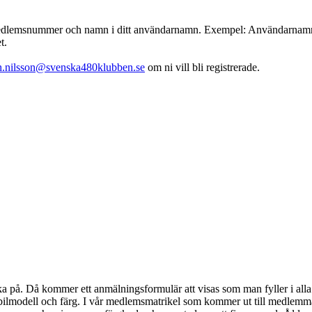
emsnummer och namn i ditt användarnamn. Exempel: Användarnamn : 001
t.
th.nilsson@svenska480klubben.se
om ni vill bli registrerade.
klicka på. Då kommer ett anmälningsformulär att visas som man fyller i 
bilmodell och färg. I vår medlemsmatrikel som kommer ut till medlem