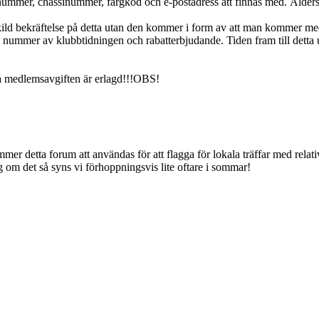
nummer, chassinummer, färgkod och e-postadress att finnas med. Åldersu
kild bekräftelse på detta utan den kommer i form av att man kommer m
nummer av klubbtidningen och rabatterbjudande. Tiden fram till detta ut
å medlemsavgiften är erlagd!!!OBS!
mmer detta forum att användas för att flagga för lokala träffar med relat
gg om det så syns vi förhoppningsvis lite oftare i sommar!