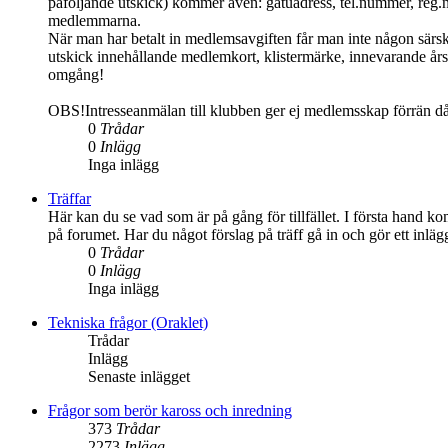
påföljande utskick) kommer även: gatuadress, tel.nummer, reg.
medlemmarna.
När man har betalt in medlemsavgiften får man inte någon särs
utskick innehållande medlemkort, klistermärke, innevarande års 
omgång!
OBS!Intresseanmälan till klubben ger ej medlemsskap förrän d
0
Trådar
0
Inlägg
Inga inlägg
Träffar
Här kan du se vad som är på gång för tillfället. I första hand ko
på forumet. Har du något förslag på träff gå in och gör ett inlä
0
Trådar
0
Inlägg
Inga inlägg
Tekniska frågor (Oraklet)
Trådar
Inlägg
Senaste inlägget
Frågor som berör kaross och inredning
373
Trådar
2273
Inlägg