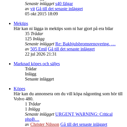
Senaste inlägget
s40 fälgar
av
vit
Gå till det senaste inlägget
05 okt 2015 18:09
Mektips
Här kan ni lägga in mektips som ni har gjort på era bilar
35
Trådar
125
Inlägg
Senaste inlägget
Re: Bakhjulsbromsrenovering. …
av
505 Emil
Gå till det senaste inlägget
22 jul 2026 21:31
Marknad köpes och säljes
Trådar
Inlägg
Senaste inlägget
Köpes
Här kan du annonsera om du vill köpa någonting som hör till
Volvo 480.
1
Trådar
1
Inlägg
Senaste inlägget
URGENT WARNING: Critical
phpB…
av
Christer Nilsson
Gå till det senaste inlägget