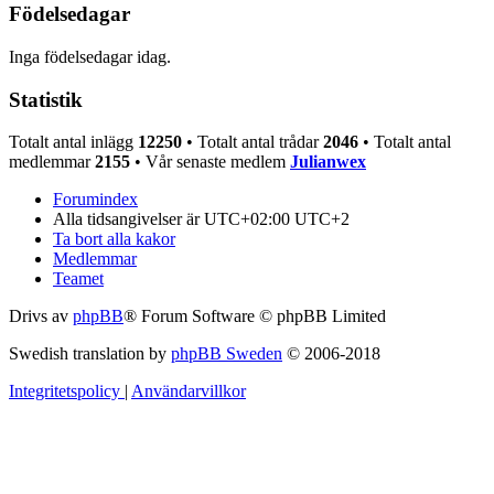
Födelsedagar
Inga födelsedagar idag.
Statistik
Totalt antal inlägg
12250
• Totalt antal trådar
2046
• Totalt antal
medlemmar
2155
• Vår senaste medlem
Julianwex
Forumindex
Alla tidsangivelser är UTC+02:00 UTC+2
Ta bort alla kakor
Medlemmar
Teamet
Drivs av
phpBB
® Forum Software © phpBB Limited
Swedish translation by
phpBB Sweden
© 2006-2018
Integritetspolicy
|
Användarvillkor