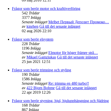
09 maj 2016 12:11
Frågor som berör motor och kraftöverföring
542
Trådar
3377
Inlägg
Senaste inlägget
Melbet Первый Депозит Промоко…
av
kinrhen
Gå till det senaste inlägget
02 aug 2026 22:10
Frågor som berör elsystem
228
Trådar
1196
Inlägg
Senaste inlägget
Elmotor för höger främre strå…
av
Mikael Gamziukas
Gå till det senaste inlägget
25 jun 2021 12:51
Frågor som berör trimning och styling
190
Trådar
1586
Inlägg
Senaste inlägget
Re: trimma en 480 turbo!!
av
422 Bjorn Bohme
Gå till det senaste inlägget
22 apr 2019 12:26
Frågor som berör styrning, hjul, hjulupphängning och fjädring
168
Trådar
867
Inlägg