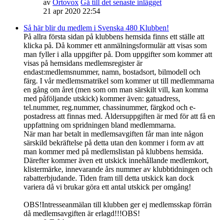
av
Ortovox
Gå till det senaste inlägget
21 apr 2020 22:54
Så här blir du medlem i Svenska 480 Klubben!
På allra första sidan på klubbens hemsida finns ett ställe att
klicka på. Då kommer ett anmälningsformulär att visas som
man fyller i alla uppgifter på. Dom uppgifter som kommer att
visas på hemsidans medlemsregister är
endast:medlemsnummer, namn, bostadsort, bilmodell och
färg. I vår medlemsmatrikel som kommer ut till medlemmarna
en gång om året (men som om man särskilt vill, kan komma
med påföljande utskick) kommer även: gatuadress,
tel.nummer, reg.nummer, chassinummer, färgkod och e-
postadress att finnas med. Åldersuppgiften är med för att få en
uppfattning om spridningen bland medlemmarna.
När man har betalt in medlemsavgiften får man inte någon
särskild bekräftelse på detta utan den kommer i form av att
man kommer med på medlemslistan på klubbens hemsida.
Därefter kommer även ett utskick innehållande medlemkort,
klistermärke, innevarande års nummer av klubbtidningen och
rabatterbjudande. Tiden fram till detta utskick kan dock
variera då vi brukar göra ett antal utskick per omgång!
OBS!Intresseanmälan till klubben ger ej medlemsskap förrän
då medlemsavgiften är erlagd!!!OBS!