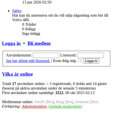
13 jun 2026 02:50
Säljes
Här kan du annonsera om du vill sälja någonting som hör till
Volvo 480.
0
Trådar
0
Inlägg
Inga inlägg
Logga in
•
Bli medlem
Användarnamn:
Lösenord:
Jag har glömt mitt lösenord.
|
Kom ihåg mig
Vilka är online
Totalt
17
användare online: :: 3 registrerade, 0 dolda and 14 gäster
(baserat på aktiva användare under de senaste 5 minuterna)
Flest användare online samtidigt:
3222
, 06 okt 2025 02:13
Medlemmar online:
Ahrefs [Bot]
,
Bing [Bot]
,
Semrush [Bot]
Förklaring:
Administratörer
,
Globala moderatorer