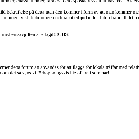
nummer, chassinummer, färgkod och e-postadress att finnas med. Åldersu
kild bekräftelse på detta utan den kommer i form av att man kommer m
nummer av klubbtidningen och rabatterbjudande. Tiden fram till detta ut
å medlemsavgiften är erlagd!!!OBS!
mmer detta forum att användas för att flagga för lokala träffar med relat
gg om det så syns vi förhoppningsvis lite oftare i sommar!