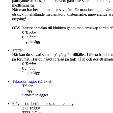
påföljande utskick) kommer även: gatuadress, tel.nummer, reg.
medlemmarna.
När man har betalt in medlemsavgiften får man inte någon särs
utskick innehållande medlemkort, klistermärke, innevarande års 
omgång!
OBS!Intresseanmälan till klubben ger ej medlemsskap förrän d
0
Trådar
0
Inlägg
Inga inlägg
Träffar
Här kan du se vad som är på gång för tillfället. I första hand ko
på forumet. Har du något förslag på träff gå in och gör ett inlä
0
Trådar
0
Inlägg
Inga inlägg
Tekniska frågor (Oraklet)
Trådar
Inlägg
Senaste inlägget
Frågor som berör kaross och inredning
373
Trådar
2273
Inlägg