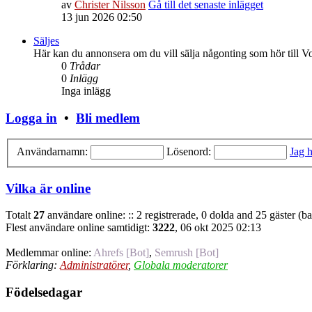
av
Christer Nilsson
Gå till det senaste inlägget
13 jun 2026 02:50
Säljes
Här kan du annonsera om du vill sälja någonting som hör till V
0
Trådar
0
Inlägg
Inga inlägg
Logga in
•
Bli medlem
Användarnamn:
Lösenord:
Jag h
Vilka är online
Totalt
27
användare online: :: 2 registrerade, 0 dolda and 25 gäster (b
Flest användare online samtidigt:
3222
, 06 okt 2025 02:13
Medlemmar online:
Ahrefs [Bot]
,
Semrush [Bot]
Förklaring:
Administratörer
,
Globala moderatorer
Födelsedagar