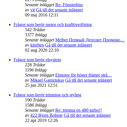
Senaste inlägget
Re: Fönsterhiss
av
vit
Gå till det senaste inlägget
09 maj 2016 12:11
Frågor som berör motor och kraftöverföring
542
Trådar
3377
Inlägg
Senaste inlägget
Melbet Первый Депозит Промоко…
av
kinrhen
Gå till det senaste inlägget
02 aug 2026 22:10
Frågor som berör elsystem
228
Trådar
1196
Inlägg
Senaste inlägget
Elmotor för höger främre strå…
av
Mikael Gamziukas
Gå till det senaste inlägget
25 jun 2021 12:51
Frågor som berör trimning och styling
190
Trådar
1586
Inlägg
Senaste inlägget
Re: trimma en 480 turbo!!
av
422 Bjorn Bohme
Gå till det senaste inlägget
22 apr 2019 12:26