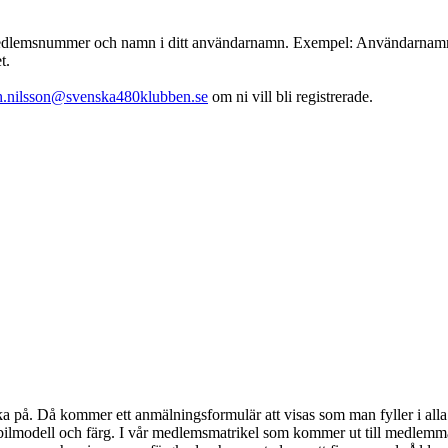
emsnummer och namn i ditt användarnamn. Exempel: Användarnamn : 001
t.
th.nilsson@svenska480klubben.se
om ni vill bli registrerade.
klicka på. Då kommer ett anmälningsformulär att visas som man fyller i 
bilmodell och färg. I vår medlemsmatrikel som kommer ut till medlem