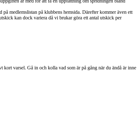
ppgiften är med för att få en uppfattning om spridningen bland
ed på medlemslistan på klubbens hemsida. Därefter kommer även ett
skick kan dock variera då vi brukar göra ett antal utskick per
ivt kort varsel. Gå in och kolla vad som är på gång när du ändå är inne