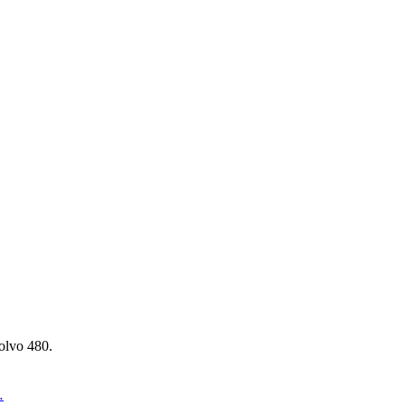
olvo 480.
…