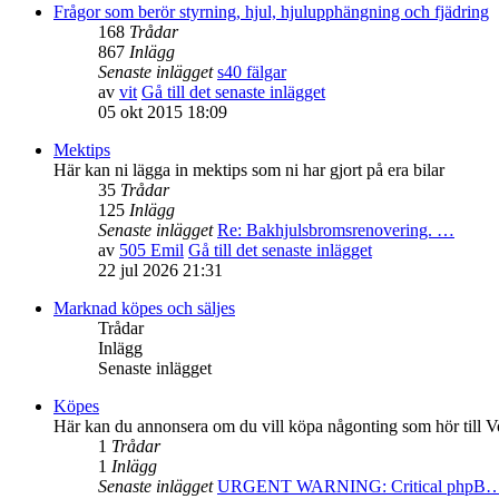
Frågor som berör styrning, hjul, hjulupphängning och fjädring
168
Trådar
867
Inlägg
Senaste inlägget
s40 fälgar
av
vit
Gå till det senaste inlägget
05 okt 2015 18:09
Mektips
Här kan ni lägga in mektips som ni har gjort på era bilar
35
Trådar
125
Inlägg
Senaste inlägget
Re: Bakhjulsbromsrenovering. …
av
505 Emil
Gå till det senaste inlägget
22 jul 2026 21:31
Marknad köpes och säljes
Trådar
Inlägg
Senaste inlägget
Köpes
Här kan du annonsera om du vill köpa någonting som hör till V
1
Trådar
1
Inlägg
Senaste inlägget
URGENT WARNING: Critical phpB