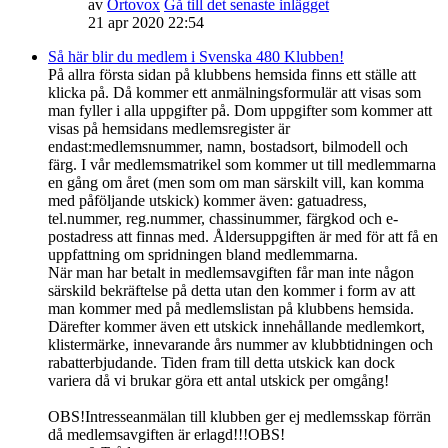
av
Ortovox
Gå till det senaste inlägget
21 apr 2020 22:54
Så här blir du medlem i Svenska 480 Klubben!
På allra första sidan på klubbens hemsida finns ett ställe att
klicka på. Då kommer ett anmälningsformulär att visas som
man fyller i alla uppgifter på. Dom uppgifter som kommer att
visas på hemsidans medlemsregister är
endast:medlemsnummer, namn, bostadsort, bilmodell och
färg. I vår medlemsmatrikel som kommer ut till medlemmarna
en gång om året (men som om man särskilt vill, kan komma
med påföljande utskick) kommer även: gatuadress,
tel.nummer, reg.nummer, chassinummer, färgkod och e-
postadress att finnas med. Åldersuppgiften är med för att få en
uppfattning om spridningen bland medlemmarna.
När man har betalt in medlemsavgiften får man inte någon
särskild bekräftelse på detta utan den kommer i form av att
man kommer med på medlemslistan på klubbens hemsida.
Därefter kommer även ett utskick innehållande medlemkort,
klistermärke, innevarande års nummer av klubbtidningen och
rabatterbjudande. Tiden fram till detta utskick kan dock
variera då vi brukar göra ett antal utskick per omgång!
OBS!Intresseanmälan till klubben ger ej medlemsskap förrän
då medlemsavgiften är erlagd!!!OBS!