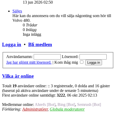
13 jun 2026 02:50
Säljes
Här kan du annonsera om du vill sälja någonting som hör till
Volvo 480.
0
Trådar
0
Inlägg
Inga inlägg
Logga in
•
Bli medlem
Användarnamn:
Lösenord:
Jag har glömt mitt lösenord.
|
Kom ihåg mig
Vilka är online
Totalt
19
användare online: :: 3 registrerade, 0 dolda and 16 gäster
(baserat på aktiva användare under de senaste 5 minuterna)
Flest användare online samtidigt:
3222
, 06 okt 2025 02:13
Medlemmar online:
Ahrefs [Bot]
,
Bing [Bot]
,
Semrush [Bot]
Förklaring:
Administratörer
,
Globala moderatorer