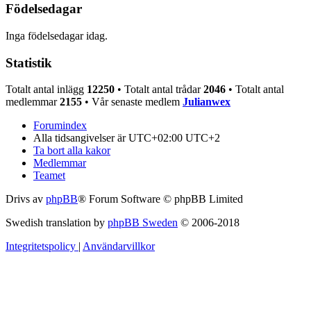
Födelsedagar
Inga födelsedagar idag.
Statistik
Totalt antal inlägg
12250
• Totalt antal trådar
2046
• Totalt antal
medlemmar
2155
• Vår senaste medlem
Julianwex
Forumindex
Alla tidsangivelser är UTC+02:00 UTC+2
Ta bort alla kakor
Medlemmar
Teamet
Drivs av
phpBB
® Forum Software © phpBB Limited
Swedish translation by
phpBB Sweden
© 2006-2018
Integritetspolicy
|
Användarvillkor