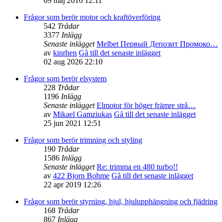
09 maj 2016 12:11
Frågor som berör motor och kraftöverföring
542
Trådar
3377
Inlägg
Senaste inlägget
Melbet Первый Депозит Промоко…
av
kinrhen
Gå till det senaste inlägget
02 aug 2026 22:10
Frågor som berör elsystem
228
Trådar
1196
Inlägg
Senaste inlägget
Elmotor för höger främre strå…
av
Mikael Gamziukas
Gå till det senaste inlägget
25 jun 2021 12:51
Frågor som berör trimning och styling
190
Trådar
1586
Inlägg
Senaste inlägget
Re: trimma en 480 turbo!!
av
422 Bjorn Bohme
Gå till det senaste inlägget
22 apr 2019 12:26
Frågor som berör styrning, hjul, hjulupphängning och fjädring
168
Trådar
867
Inlägg