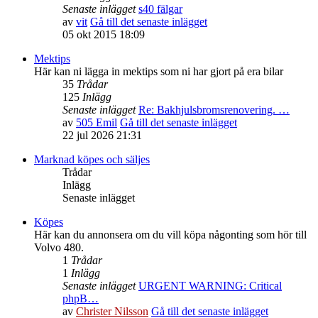
Senaste inlägget
s40 fälgar
av
vit
Gå till det senaste inlägget
05 okt 2015 18:09
Mektips
Här kan ni lägga in mektips som ni har gjort på era bilar
35
Trådar
125
Inlägg
Senaste inlägget
Re: Bakhjulsbromsrenovering. …
av
505 Emil
Gå till det senaste inlägget
22 jul 2026 21:31
Marknad köpes och säljes
Trådar
Inlägg
Senaste inlägget
Köpes
Här kan du annonsera om du vill köpa någonting som hör till
Volvo 480.
1
Trådar
1
Inlägg
Senaste inlägget
URGENT WARNING: Critical
phpB…
av
Christer Nilsson
Gå till det senaste inlägget