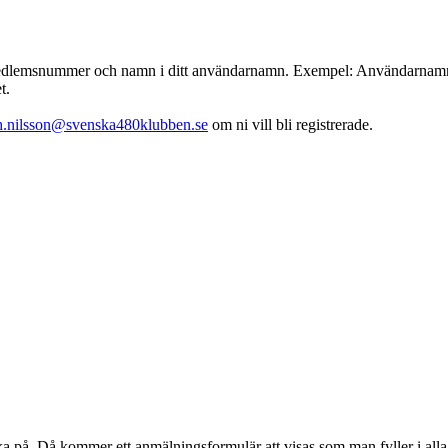
emsnummer och namn i ditt användarnamn. Exempel: Användarnamn : 001
t.
th.nilsson@svenska480klubben.se
om ni vill bli registrerade.
klicka på. Då kommer ett anmälningsformulär att visas som man fyller i 