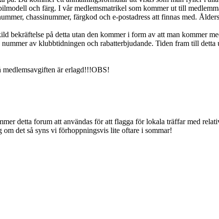
bilmodell och färg. I vår medlemsmatrikel som kommer ut till medlem
nummer, chassinummer, färgkod och e-postadress att finnas med. Åldersu
kild bekräftelse på detta utan den kommer i form av att man kommer m
nummer av klubbtidningen och rabatterbjudande. Tiden fram till detta ut
å medlemsavgiften är erlagd!!!OBS!
mmer detta forum att användas för att flagga för lokala träffar med relat
gg om det så syns vi förhoppningsvis lite oftare i sommar!