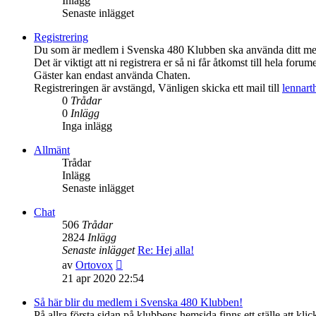
Inlägg
Senaste inlägget
Registrering
Du som är medlem i Svenska 480 Klubben ska använda ditt medl
Det är viktigt att ni registrera er så ni får åtkomst till hela forume
Gäster kan endast använda Chaten.
Registreringen är avstängd, Vänligen skicka ett mail till
lennar
0
Trådar
0
Inlägg
Inga inlägg
Allmänt
Trådar
Inlägg
Senaste inlägget
Chat
506
Trådar
2824
Inlägg
Senaste inlägget
Re: Hej alla!
Gå
av
Ortovox
till
21 apr 2020 22:54
det
senaste
Så här blir du medlem i Svenska 480 Klubben!
inlägget
På allra första sidan på klubbens hemsida finns ett ställe att 