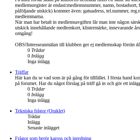
medlemsregister är endast:medlemsnummer, namn, bostadsort, 
påföljande utskick) kommer även: gatuadress, tel.nummer, reg.
medlemmarna.
När man har betalt in medlemsavgiften får man inte någon särs
utskick innehållande medlemkort, klistermärke, innevarande års 
omgång!
OBS!Intresseanmälan till klubben ger ej medlemsskap förrän d
0
Trådar
0
Inlägg
Inga inlägg
Träffar
Här kan du se vad som är på gång för tillfället. I första hand ko
på forumet. Har du något förslag på träff gå in och gör ett inlä
0
Trådar
0
Inlägg
Inga inlägg
Tekniska frågor (Oraklet)
Trådar
Inlägg
Senaste inlägget
Frågor som berör kaross och inredning