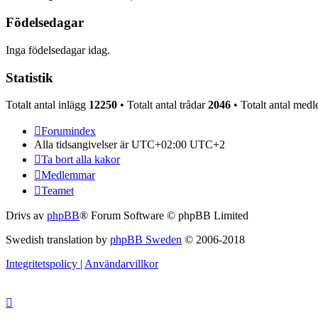
Födelsedagar
Inga födelsedagar idag.
Statistik
Totalt antal inlägg
12250
• Totalt antal trådar
2046
• Totalt antal me
Forumindex
Alla tidsangivelser är UTC+02:00 UTC+2
Ta bort alla kakor
Medlemmar
Teamet
Drivs av
phpBB
® Forum Software © phpBB Limited
Swedish translation by
phpBB Sweden
© 2006-2018
Integritetspolicy
|
Användarvillkor