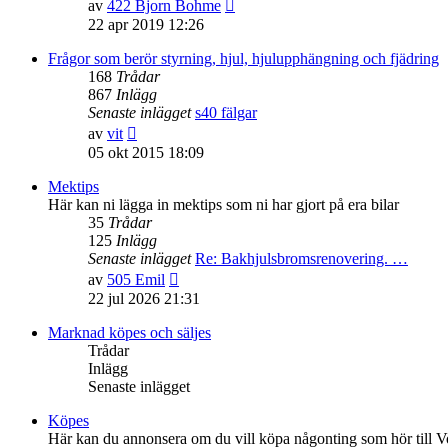
Gå
av
422 Bjorn Bohme
till
22 apr 2019 12:26
det
senaste
Frågor som berör styrning, hjul, hjulupphängning och fjädring
inlägget
168
Trådar
867
Inlägg
Senaste inlägget
s40 fälgar
Gå
av
vit
till
05 okt 2015 18:09
det
senaste
Mektips
inlägget
Här kan ni lägga in mektips som ni har gjort på era bilar
35
Trådar
125
Inlägg
Senaste inlägget
Re: Bakhjulsbromsrenovering. …
Gå
av
505 Emil
till
22 jul 2026 21:31
det
senaste
Marknad köpes och säljes
inlägget
Trådar
Inlägg
Senaste inlägget
Köpes
Här kan du annonsera om du vill köpa någonting som hör till V