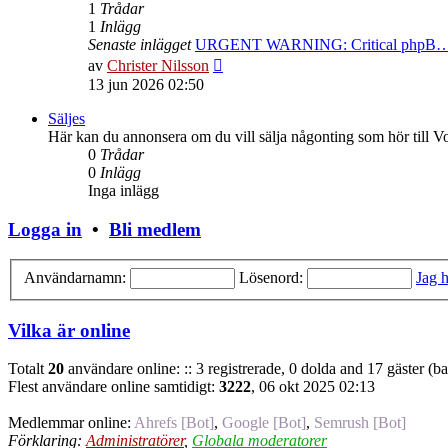
1
Trådar
1
Inlägg
Senaste inlägget
URGENT WARNING: Critical phpB
Gå
av
Christer Nilsson
till
13 jun 2026 02:50
det
senaste
Säljes
inlägget
Här kan du annonsera om du vill sälja någonting som hör till V
0
Trådar
0
Inlägg
Inga inlägg
Logga in
•
Bli medlem
Användarnamn:
Lösenord:
Jag h
Vilka är online
Totalt
20
användare online: :: 3 registrerade, 0 dolda and 17 gäster (b
Flest användare online samtidigt:
3222
, 06 okt 2025 02:13
Medlemmar online:
Ahrefs [Bot]
,
Google [Bot]
,
Semrush [Bot]
Förklaring:
Administratörer
,
Globala moderatorer