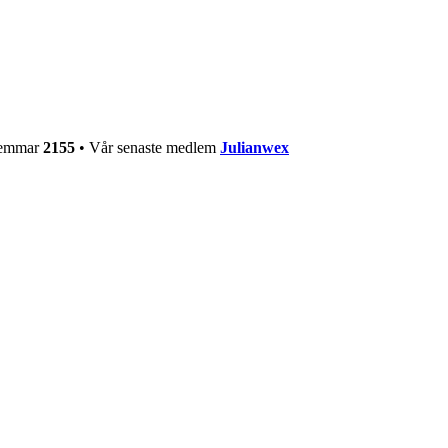
dlemmar
2155
• Vår senaste medlem
Julianwex