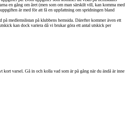
marna en gång om året (men som om man särskilt vill, kan komma med
ppgiften är med för att få en uppfattning om spridningen bland
ed på medlemslistan på klubbens hemsida. Därefter kommer även ett
skick kan dock variera då vi brukar göra ett antal utskick per
ivt kort varsel. Gå in och kolla vad som är på gång när du ändå är inne