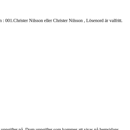
.Christer Nilsson eller Christer Nilsson , Lösenord är valfritt.
alla uppgifter på. Dom uppgifter som kommer att visas på hemsidans