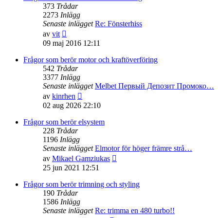
373
Trådar
2273
Inlägg
Senaste inlägget
Re: Fönsterhiss
Gå
av
vit
till
09 maj 2016 12:11
det
senaste
Frågor som berör motor och kraftöverföring
inlägget
542
Trådar
3377
Inlägg
Senaste inlägget
Melbet Первый Депозит Промоко…
Gå
av
kinrhen
till
02 aug 2026 22:10
det
senaste
Frågor som berör elsystem
inlägget
228
Trådar
1196
Inlägg
Senaste inlägget
Elmotor för höger främre strå…
Gå
av
Mikael Gamziukas
till
25 jun 2021 12:51
det
senaste
Frågor som berör trimning och styling
inlägget
190
Trådar
1586
Inlägg
Senaste inlägget
Re: trimma en 480 turbo!!