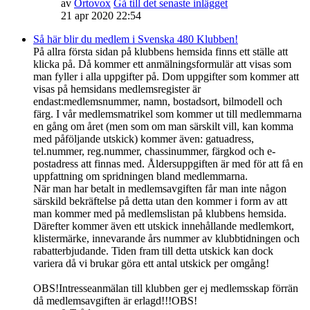
av
Ortovox
Gå till det senaste inlägget
21 apr 2020 22:54
Så här blir du medlem i Svenska 480 Klubben!
På allra första sidan på klubbens hemsida finns ett ställe att
klicka på. Då kommer ett anmälningsformulär att visas som
man fyller i alla uppgifter på. Dom uppgifter som kommer att
visas på hemsidans medlemsregister är
endast:medlemsnummer, namn, bostadsort, bilmodell och
färg. I vår medlemsmatrikel som kommer ut till medlemmarna
en gång om året (men som om man särskilt vill, kan komma
med påföljande utskick) kommer även: gatuadress,
tel.nummer, reg.nummer, chassinummer, färgkod och e-
postadress att finnas med. Åldersuppgiften är med för att få en
uppfattning om spridningen bland medlemmarna.
När man har betalt in medlemsavgiften får man inte någon
särskild bekräftelse på detta utan den kommer i form av att
man kommer med på medlemslistan på klubbens hemsida.
Därefter kommer även ett utskick innehållande medlemkort,
klistermärke, innevarande års nummer av klubbtidningen och
rabatterbjudande. Tiden fram till detta utskick kan dock
variera då vi brukar göra ett antal utskick per omgång!
OBS!Intresseanmälan till klubben ger ej medlemsskap förrän
då medlemsavgiften är erlagd!!!OBS!