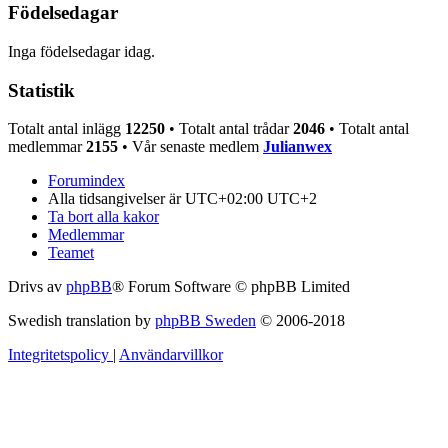
Födelsedagar
Inga födelsedagar idag.
Statistik
Totalt antal inlägg
12250
• Totalt antal trådar
2046
• Totalt antal
medlemmar
2155
• Vår senaste medlem
Julianwex
Forumindex
Alla tidsangivelser är UTC+02:00 UTC+2
Ta bort alla kakor
Medlemmar
Teamet
Drivs av
phpBB
® Forum Software © phpBB Limited
Swedish translation by
phpBB Sweden
© 2006-2018
Integritetspolicy
|
Användarvillkor