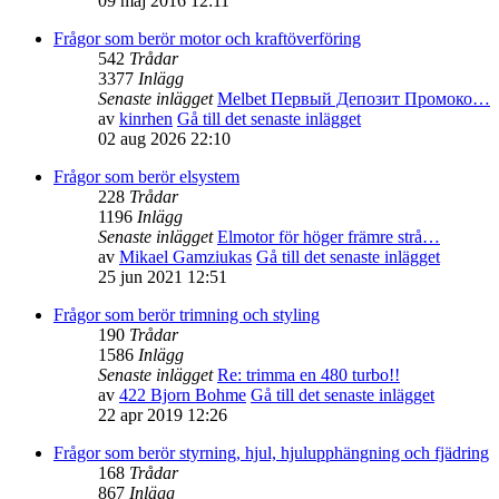
09 maj 2016 12:11
Frågor som berör motor och kraftöverföring
542
Trådar
3377
Inlägg
Senaste inlägget
Melbet Первый Депозит Промоко…
av
kinrhen
Gå till det senaste inlägget
02 aug 2026 22:10
Frågor som berör elsystem
228
Trådar
1196
Inlägg
Senaste inlägget
Elmotor för höger främre strå…
av
Mikael Gamziukas
Gå till det senaste inlägget
25 jun 2021 12:51
Frågor som berör trimning och styling
190
Trådar
1586
Inlägg
Senaste inlägget
Re: trimma en 480 turbo!!
av
422 Bjorn Bohme
Gå till det senaste inlägget
22 apr 2019 12:26
Frågor som berör styrning, hjul, hjulupphängning och fjädring
168
Trådar
867
Inlägg