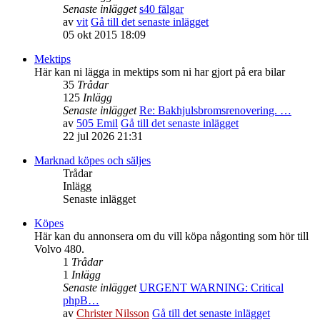
Senaste inlägget
s40 fälgar
av
vit
Gå till det senaste inlägget
05 okt 2015 18:09
Mektips
Här kan ni lägga in mektips som ni har gjort på era bilar
35
Trådar
125
Inlägg
Senaste inlägget
Re: Bakhjulsbromsrenovering. …
av
505 Emil
Gå till det senaste inlägget
22 jul 2026 21:31
Marknad köpes och säljes
Trådar
Inlägg
Senaste inlägget
Köpes
Här kan du annonsera om du vill köpa någonting som hör till
Volvo 480.
1
Trådar
1
Inlägg
Senaste inlägget
URGENT WARNING: Critical
phpB…
av
Christer Nilsson
Gå till det senaste inlägget