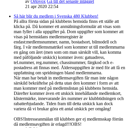
av
Ortovox
Gå till det senaste inlägget
21 apr 2020 22:54
Så här blir du medlem i Svenska 480 Klubben!
På allra första sidan på klubbens hemsida finns ett ställe att
klicka på. Då kommer ett anmälningsformulär att visas som
man fyller i alla uppgifter på. Dom uppgifter som kommer att
visas på hemsidans medlemsregister är
endast:medlemsnummer, namn, bostadsort, bilmodell och
färg. I vår medlemsmatrikel som kommer ut till medlemmarna
en gång om året (men som om man särskilt vill, kan komma
med påföljande utskick) kommer även: gatuadress,
tel.nummer, reg.nummer, chassinummer, färgkod och e-
postadress att finnas med. Åldersuppgiften är med för att få en
uppfattning om spridningen bland medlemmarna.
När man har betalt in medlemsavgiften får man inte någon
särskild bekräftelse på detta utan den kommer i form av att
man kommer med på medlemslistan på klubbens hemsida.
Därefter kommer även ett utskick innehållande medlemkort,
klistermärke, innevarande års nummer av klubbtidningen och
rabatterbjudande. Tiden fram till detta utskick kan dock
variera då vi brukar göra ett antal utskick per omgång!
OBS!Intresseanmälan till klubben ger ej medlemsskap förrän
då medlemsavgiften är erlagd!!!OBS!