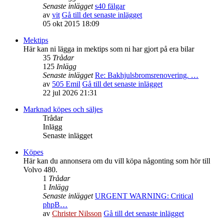
Senaste inlägget
s40 fälgar
av
vit
Gå till det senaste inlägget
05 okt 2015 18:09
Mektips
Här kan ni lägga in mektips som ni har gjort på era bilar
35
Trådar
125
Inlägg
Senaste inlägget
Re: Bakhjulsbromsrenovering. …
av
505 Emil
Gå till det senaste inlägget
22 jul 2026 21:31
Marknad köpes och säljes
Trådar
Inlägg
Senaste inlägget
Köpes
Här kan du annonsera om du vill köpa någonting som hör till
Volvo 480.
1
Trådar
1
Inlägg
Senaste inlägget
URGENT WARNING: Critical
phpB…
av
Christer Nilsson
Gå till det senaste inlägget