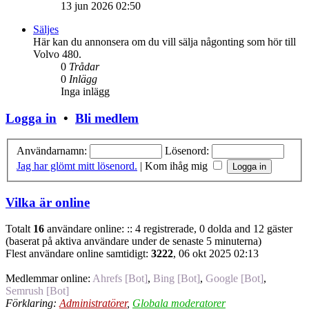
13 jun 2026 02:50
Säljes
Här kan du annonsera om du vill sälja någonting som hör till
Volvo 480.
0
Trådar
0
Inlägg
Inga inlägg
Logga in
•
Bli medlem
Användarnamn:
Lösenord:
Jag har glömt mitt lösenord.
|
Kom ihåg mig
Vilka är online
Totalt
16
användare online: :: 4 registrerade, 0 dolda and 12 gäster
(baserat på aktiva användare under de senaste 5 minuterna)
Flest användare online samtidigt:
3222
, 06 okt 2025 02:13
Medlemmar online:
Ahrefs [Bot]
,
Bing [Bot]
,
Google [Bot]
,
Semrush [Bot]
Förklaring:
Administratörer
,
Globala moderatorer