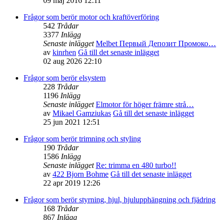
09 maj 2016 12:11
Frågor som berör motor och kraftöverföring
542
Trådar
3377
Inlägg
Senaste inlägget
Melbet Первый Депозит Промоко…
av
kinrhen
Gå till det senaste inlägget
02 aug 2026 22:10
Frågor som berör elsystem
228
Trådar
1196
Inlägg
Senaste inlägget
Elmotor för höger främre strå…
av
Mikael Gamziukas
Gå till det senaste inlägget
25 jun 2021 12:51
Frågor som berör trimning och styling
190
Trådar
1586
Inlägg
Senaste inlägget
Re: trimma en 480 turbo!!
av
422 Bjorn Bohme
Gå till det senaste inlägget
22 apr 2019 12:26
Frågor som berör styrning, hjul, hjulupphängning och fjädring
168
Trådar
867
Inlägg