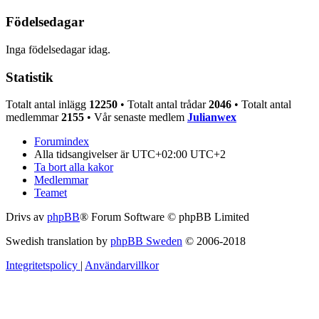
Födelsedagar
Inga födelsedagar idag.
Statistik
Totalt antal inlägg
12250
• Totalt antal trådar
2046
• Totalt antal
medlemmar
2155
• Vår senaste medlem
Julianwex
Forumindex
Alla tidsangivelser är UTC+02:00 UTC+2
Ta bort alla kakor
Medlemmar
Teamet
Drivs av
phpBB
® Forum Software © phpBB Limited
Swedish translation by
phpBB Sweden
© 2006-2018
Integritetspolicy
|
Användarvillkor