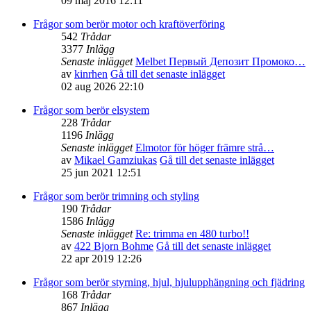
09 maj 2016 12:11
Frågor som berör motor och kraftöverföring
542
Trådar
3377
Inlägg
Senaste inlägget
Melbet Первый Депозит Промоко…
av
kinrhen
Gå till det senaste inlägget
02 aug 2026 22:10
Frågor som berör elsystem
228
Trådar
1196
Inlägg
Senaste inlägget
Elmotor för höger främre strå…
av
Mikael Gamziukas
Gå till det senaste inlägget
25 jun 2021 12:51
Frågor som berör trimning och styling
190
Trådar
1586
Inlägg
Senaste inlägget
Re: trimma en 480 turbo!!
av
422 Bjorn Bohme
Gå till det senaste inlägget
22 apr 2019 12:26
Frågor som berör styrning, hjul, hjulupphängning och fjädring
168
Trådar
867
Inlägg