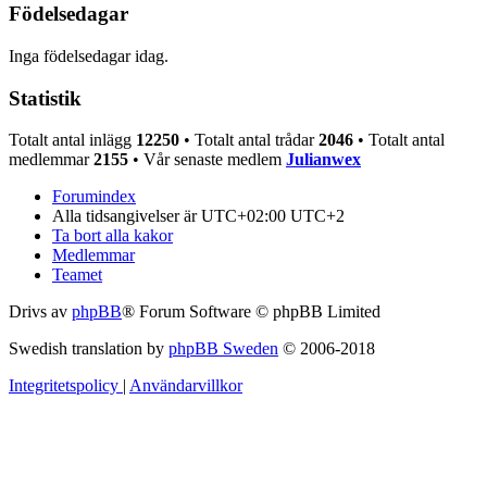
Födelsedagar
Inga födelsedagar idag.
Statistik
Totalt antal inlägg
12250
• Totalt antal trådar
2046
• Totalt antal
medlemmar
2155
• Vår senaste medlem
Julianwex
Forumindex
Alla tidsangivelser är UTC+02:00 UTC+2
Ta bort alla kakor
Medlemmar
Teamet
Drivs av
phpBB
® Forum Software © phpBB Limited
Swedish translation by
phpBB Sweden
© 2006-2018
Integritetspolicy
|
Användarvillkor