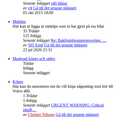
Senaste inlägget
s40 fälgar
av
vit
Gå till det senaste inlägget
05 okt 2015 18:09
Mektips
Här kan ni lägga in mektips som ni har gjort på era bilar
35
Trådar
125
Inlägg
Senaste inlägget
Re: Bakhjulsbromsrenovering. …
av
505 Emil
Gå till det senaste inlägget
22 jul 2026 21:31
Marknad köpes och säljes
Trådar
Inlägg
Senaste inlägget
Köpes
Här kan du annonsera om du vill köpa någonting som hör till
Volvo 480.
1
Trådar
1
Inlägg
Senaste inlägget
URGENT WARNING: Critical
phpB…
av
Christer Nilsson
Gå till det senaste inlägget