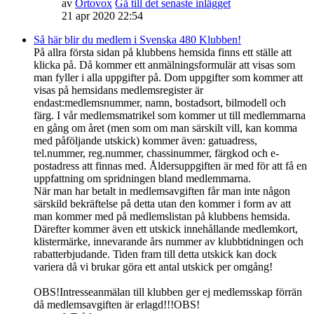
av
Ortovox
Gå till det senaste inlägget
21 apr 2020 22:54
Så här blir du medlem i Svenska 480 Klubben!
På allra första sidan på klubbens hemsida finns ett ställe att
klicka på. Då kommer ett anmälningsformulär att visas som
man fyller i alla uppgifter på. Dom uppgifter som kommer att
visas på hemsidans medlemsregister är
endast:medlemsnummer, namn, bostadsort, bilmodell och
färg. I vår medlemsmatrikel som kommer ut till medlemmarna
en gång om året (men som om man särskilt vill, kan komma
med påföljande utskick) kommer även: gatuadress,
tel.nummer, reg.nummer, chassinummer, färgkod och e-
postadress att finnas med. Åldersuppgiften är med för att få en
uppfattning om spridningen bland medlemmarna.
När man har betalt in medlemsavgiften får man inte någon
särskild bekräftelse på detta utan den kommer i form av att
man kommer med på medlemslistan på klubbens hemsida.
Därefter kommer även ett utskick innehållande medlemkort,
klistermärke, innevarande års nummer av klubbtidningen och
rabatterbjudande. Tiden fram till detta utskick kan dock
variera då vi brukar göra ett antal utskick per omgång!
OBS!Intresseanmälan till klubben ger ej medlemsskap förrän
då medlemsavgiften är erlagd!!!OBS!