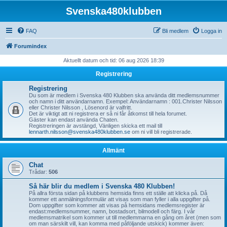
Svenska480klubben
FAQ
Bli medlem
Logga in
Forumindex
Aktuellt datum och tid: 06 aug 2026 18:39
Registrering
Registrering
Du som är medlem i Svenska 480 Klubben ska använda ditt medlemsnummer
och namn i ditt användarnamn. Exempel: Användarnamn : 001.Christer Nilsson
eller Christer Nilsson , Lösenord är valfritt.
Det är viktigt att ni registrera er så ni får åtkomst till hela forumet.
Gäster kan endast använda Chaten.
Registreringen är avstängd, Vänligen skicka ett mail till
lennarth.nilsson@svenska480klubben.se
om ni vill bli registrerade.
Allmänt
Chat
Trådar:
506
Så här blir du medlem i Svenska 480 Klubben!
På allra första sidan på klubbens hemsida finns ett ställe att klicka på. Då
kommer ett anmälningsformulär att visas som man fyller i alla uppgifter på.
Dom uppgifter som kommer att visas på hemsidans medlemsregister är
endast:medlemsnummer, namn, bostadsort, bilmodell och färg. I vår
medlemsmatrikel som kommer ut till medlemmarna en gång om året (men som
om man särskilt vill, kan komma med påföljande utskick) kommer även: