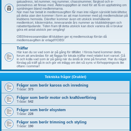
gatuadress, tel.nummer, reg.nummer, chassinummer, färgkod och e-
postadress att finnas med. Åldersuppgiften är med för att få en uppfattning om
spridningen bland medlemmarna.
När man har betalt in medlemsavgiften får man inte någon särskild bekräftelse
på detta utan den kommer i form av att man kommer med på medlemslistan på
klubbens hemsida. Därefter kommer även ett utskick innehållande
medlemkort, klistermärke, innevarande års nummer av klubbtidningen och
rabatterbjudande. Tiden fram till detta utskick kan dock variera då vi brukar
göra ett antal utskick per omgång!
OBS!Intresseanmälan till klubben ger ej medlemsskap förrän då
medlemsavgiften är erlagd!!!OBS!
Träffar
Här kan du se vad som är på gång för tillfället. I första hand kommer detta
forum att användas för att flagga för lokala träffar med relativt kort varsel. Gå
in och kolla vad som är på gång när du ändå är inne på forumet. Har du något
förslag på träff gå in och gör ett inlägg om det så syns vi förhoppningsvis lite
oftare i sommar!
Tekniska frågor (Oraklet)
Frågor som berör kaross och inredning
Trådar:
373
Frågor som berör motor och kraftöverföring
Trådar:
542
Frågor som berör elsystem
Trådar:
228
Frågor som berör trimning och styling
Trådar:
190