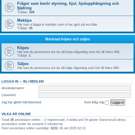
Frågor som berör styrning, hjul, hjulupphängning och
fjädring
Trådar:
168
Mektips
Här kan ni lägga in mektips som ni har gjort på era bilar
Trådar:
35
Marknad köpes och säljes
Köpes
Här kan du annonsera om du vill köpa någonting som hör till Volvo 480.
Trådar:
1
Säljes
Här kan du annonsera om du vill sälja någonting som hör till Volvo 480.
LOGGA IN
•
BLI MEDLEM
Användarnamn:
Lösenord:
Jag har glömt mitt lösenord.
Kom ihåg mig
VILKA ÄR ONLINE
Totalt
36
användare online: :: 2 registrerade, 0 dolda and 34 gäster (baserat på aktiva
användare under de senaste 5 minuterna)
Flest användare online samtidigt:
3222
, 06 okt 2025 02:13