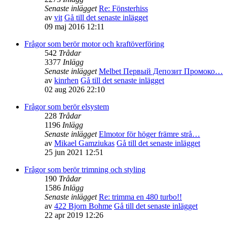
Senaste inlägget
Re: Fönsterhiss
av
vit
Gå till det senaste inlägget
09 maj 2016 12:11
Frågor som berör motor och kraftöverföring
542
Trådar
3377
Inlägg
Senaste inlägget
Melbet Первый Депозит Промоко…
av
kinrhen
Gå till det senaste inlägget
02 aug 2026 22:10
Frågor som berör elsystem
228
Trådar
1196
Inlägg
Senaste inlägget
Elmotor för höger främre strå…
av
Mikael Gamziukas
Gå till det senaste inlägget
25 jun 2021 12:51
Frågor som berör trimning och styling
190
Trådar
1586
Inlägg
Senaste inlägget
Re: trimma en 480 turbo!!
av
422 Bjorn Bohme
Gå till det senaste inlägget
22 apr 2019 12:26