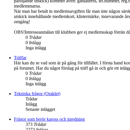
påföljande utskick) kommer även: gatuadress, tel.nummer, reg.
medlemmarna.
När man har betalt in medlemsavgiften får man inte någon särs
utskick innehållande medlemkort, klistermärke, innevarande års 
omgång!
OBS!Intresseanmälan till klubben ger ej medlemsskap förrän d
0
Trådar
0
Inlägg
Inga inlägg
Träffar
Här kan du se vad som är på gång för tillfället. I första hand ko
på forumet. Har du något förslag på träff gå in och gör ett inlä
0
Trådar
0
Inlägg
Inga inlägg
Tekniska frågor (Oraklet)
Trådar
Inlägg
Senaste inlägget
Frågor som berör kaross och inredning
373
Trådar
2273
Inlägg