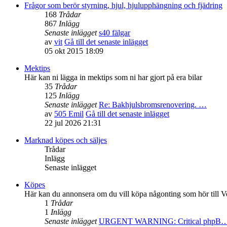
Frågor som berör styrning, hjul, hjulupphängning och fjädring
168
Trådar
867
Inlägg
Senaste inlägget
s40 fälgar
av
vit
Gå till det senaste inlägget
05 okt 2015 18:09
Mektips
Här kan ni lägga in mektips som ni har gjort på era bilar
35
Trådar
125
Inlägg
Senaste inlägget
Re: Bakhjulsbromsrenovering. …
av
505 Emil
Gå till det senaste inlägget
22 jul 2026 21:31
Marknad köpes och säljes
Trådar
Inlägg
Senaste inlägget
Köpes
Här kan du annonsera om du vill köpa någonting som hör till V
1
Trådar
1
Inlägg
Senaste inlägget
URGENT WARNING: Critical phpB