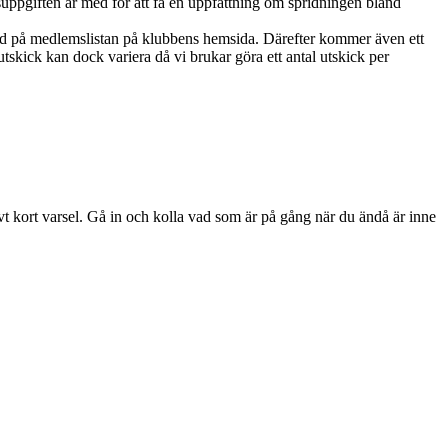
ppgiften är med för att få en uppfattning om spridningen bland
ed på medlemslistan på klubbens hemsida. Därefter kommer även ett
skick kan dock variera då vi brukar göra ett antal utskick per
ivt kort varsel. Gå in och kolla vad som är på gång när du ändå är inne