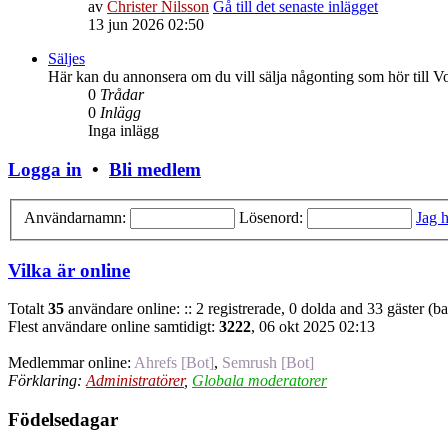
av
Christer Nilsson
Gå till det senaste inlägget
13 jun 2026 02:50
Säljes
Här kan du annonsera om du vill sälja någonting som hör till V
0
Trådar
0
Inlägg
Inga inlägg
Logga in
•
Bli medlem
Användarnamn:
Lösenord:
Jag h
Vilka är online
Totalt
35
användare online: :: 2 registrerade, 0 dolda and 33 gäster (b
Flest användare online samtidigt:
3222
, 06 okt 2025 02:13
Medlemmar online:
Ahrefs [Bot]
,
Semrush [Bot]
Förklaring:
Administratörer
,
Globala moderatorer
Födelsedagar