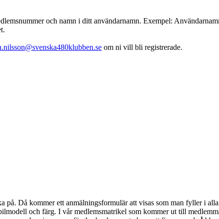
emsnummer och namn i ditt användarnamn. Exempel: Användarnamn : 001
t.
th.nilsson@svenska480klubben.se
om ni vill bli registrerade.
klicka på. Då kommer ett anmälningsformulär att visas som man fyller i 
bilmodell och färg. I vår medlemsmatrikel som kommer ut till medlem