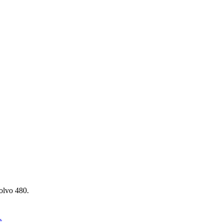
olvo 480.
…