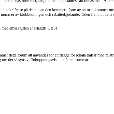
nummer, chassinummer, färgkod och e-postadress att finnas med. Åldersu
kild bekräftelse på detta utan den kommer i form av att man kommer m
nummer av klubbtidningen och rabatterbjudande. Tiden fram till detta ut
å medlemsavgiften är erlagd!!!OBS!
mmer detta forum att användas för att flagga för lokala träffar med relat
gg om det så syns vi förhoppningsvis lite oftare i sommar!