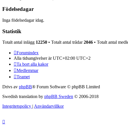
Födelsedagar
Inga födelsedagar idag.
Statistik
Totalt antal inlägg
12250
• Totalt antal trådar
2046
• Totalt antal me
Forumindex
Alla tidsangivelser är UTC+02:00 UTC+2
Ta bort alla kakor
Medlemmar
Teamet
Drivs av
phpBB
® Forum Software © phpBB Limited
Swedish translation by
phpBB Sweden
© 2006-2018
Integritetspolicy
|
Användarvillkor