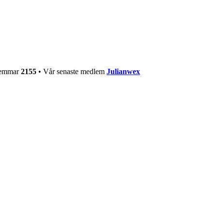
dlemmar
2155
• Vår senaste medlem
Julianwex