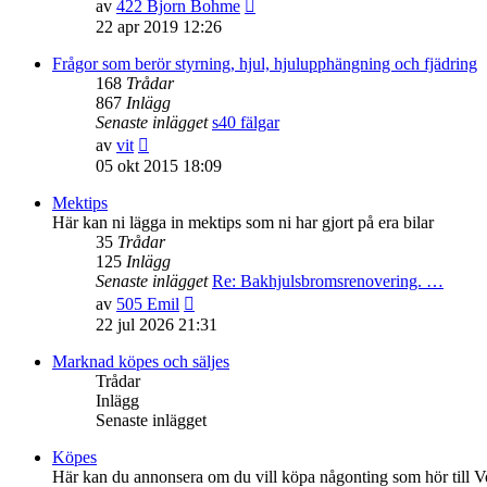
Gå
av
422 Bjorn Bohme
till
22 apr 2019 12:26
det
senaste
Frågor som berör styrning, hjul, hjulupphängning och fjädring
inlägget
168
Trådar
867
Inlägg
Senaste inlägget
s40 fälgar
Gå
av
vit
till
05 okt 2015 18:09
det
senaste
Mektips
inlägget
Här kan ni lägga in mektips som ni har gjort på era bilar
35
Trådar
125
Inlägg
Senaste inlägget
Re: Bakhjulsbromsrenovering. …
Gå
av
505 Emil
till
22 jul 2026 21:31
det
senaste
Marknad köpes och säljes
inlägget
Trådar
Inlägg
Senaste inlägget
Köpes
Här kan du annonsera om du vill köpa någonting som hör till V