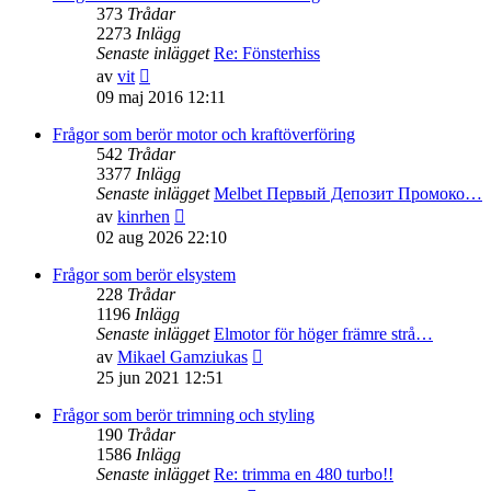
373
Trådar
2273
Inlägg
Senaste inlägget
Re: Fönsterhiss
Gå
av
vit
till
09 maj 2016 12:11
det
senaste
Frågor som berör motor och kraftöverföring
inlägget
542
Trådar
3377
Inlägg
Senaste inlägget
Melbet Первый Депозит Промоко…
Gå
av
kinrhen
till
02 aug 2026 22:10
det
senaste
Frågor som berör elsystem
inlägget
228
Trådar
1196
Inlägg
Senaste inlägget
Elmotor för höger främre strå…
Gå
av
Mikael Gamziukas
till
25 jun 2021 12:51
det
senaste
Frågor som berör trimning och styling
inlägget
190
Trådar
1586
Inlägg
Senaste inlägget
Re: trimma en 480 turbo!!