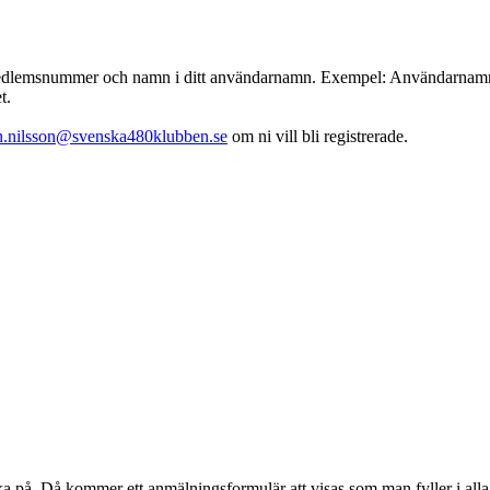
emsnummer och namn i ditt användarnamn. Exempel: Användarnamn : 001
t.
th.nilsson@svenska480klubben.se
om ni vill bli registrerade.
klicka på. Då kommer ett anmälningsformulär att visas som man fyller i 