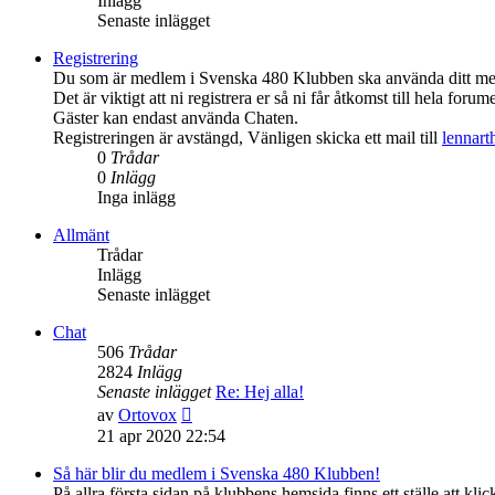
Inlägg
Senaste inlägget
Registrering
Du som är medlem i Svenska 480 Klubben ska använda ditt medl
Det är viktigt att ni registrera er så ni får åtkomst till hela forume
Gäster kan endast använda Chaten.
Registreringen är avstängd, Vänligen skicka ett mail till
lennar
0
Trådar
0
Inlägg
Inga inlägg
Allmänt
Trådar
Inlägg
Senaste inlägget
Chat
506
Trådar
2824
Inlägg
Senaste inlägget
Re: Hej alla!
Gå
av
Ortovox
till
21 apr 2020 22:54
det
senaste
Så här blir du medlem i Svenska 480 Klubben!
inlägget
På allra första sidan på klubbens hemsida finns ett ställe att 