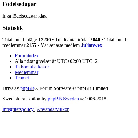
Födelsedagar
Inga födelsedagar idag.
Statistik
Totalt antal inlägg
12250
• Totalt antal trådar
2046
• Totalt antal
medlemmar
2155
• Vår senaste medlem
Julianwex
Forumindex
Alla tidsangivelser är UTC+02:00 UTC+2
Ta bort alla kakor
Medlemmar
Teamet
Drivs av
phpBB
® Forum Software © phpBB Limited
Swedish translation by
phpBB Sweden
© 2006-2018
Integritetspolicy
|
Användarvillkor