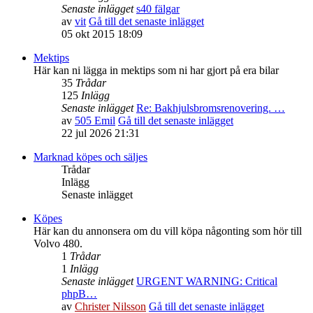
Senaste inlägget
s40 fälgar
av
vit
Gå till det senaste inlägget
05 okt 2015 18:09
Mektips
Här kan ni lägga in mektips som ni har gjort på era bilar
35
Trådar
125
Inlägg
Senaste inlägget
Re: Bakhjulsbromsrenovering. …
av
505 Emil
Gå till det senaste inlägget
22 jul 2026 21:31
Marknad köpes och säljes
Trådar
Inlägg
Senaste inlägget
Köpes
Här kan du annonsera om du vill köpa någonting som hör till
Volvo 480.
1
Trådar
1
Inlägg
Senaste inlägget
URGENT WARNING: Critical
phpB…
av
Christer Nilsson
Gå till det senaste inlägget