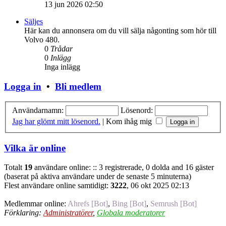
13 jun 2026 02:50
Säljes
Här kan du annonsera om du vill sälja någonting som hör till
Volvo 480.
0
Trådar
0
Inlägg
Inga inlägg
Logga in
•
Bli medlem
Användarnamn:
Lösenord:
Jag har glömt mitt lösenord.
|
Kom ihåg mig
Vilka är online
Totalt
19
användare online: :: 3 registrerade, 0 dolda and 16 gäster
(baserat på aktiva användare under de senaste 5 minuterna)
Flest användare online samtidigt:
3222
, 06 okt 2025 02:13
Medlemmar online:
Ahrefs [Bot]
,
Bing [Bot]
,
Semrush [Bot]
Förklaring:
Administratörer
,
Globala moderatorer