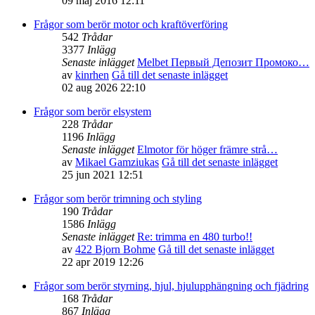
09 maj 2016 12:11
Frågor som berör motor och kraftöverföring
542
Trådar
3377
Inlägg
Senaste inlägget
Melbet Первый Депозит Промоко…
av
kinrhen
Gå till det senaste inlägget
02 aug 2026 22:10
Frågor som berör elsystem
228
Trådar
1196
Inlägg
Senaste inlägget
Elmotor för höger främre strå…
av
Mikael Gamziukas
Gå till det senaste inlägget
25 jun 2021 12:51
Frågor som berör trimning och styling
190
Trådar
1586
Inlägg
Senaste inlägget
Re: trimma en 480 turbo!!
av
422 Bjorn Bohme
Gå till det senaste inlägget
22 apr 2019 12:26
Frågor som berör styrning, hjul, hjulupphängning och fjädring
168
Trådar
867
Inlägg