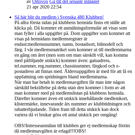
av
Ortovox
Gå till det senaste inlägget
21 apr 2020 22:54
Så här blir du medlem i Svenska 480 Klubben!
På allra första sidan på klubbens hemsida finns ett ställe att
klicka på. Då kommer ett anmälningsformulär att visas som
man fyller i alla uppgifter på. Dom uppgifter som kommer att
visas på hemsidans medlemsregister är
endast:medlemsnummer, namn, bostadsort, bilmodell och
färg. I vår medlemsmatrikel som kommer ut till medlemmarna
en gång om året (men som om man särskilt vill, kan komma
med påföljande utskick) kommer även: gatuadress,
tel.nummer, reg.nummer, chassinummer, färgkod och e-
postadress att finnas med. Åldersuppgiften är med för att få en
uppfattning om spridningen bland medlemmarna.
När man har betalt in medlemsavgiften får man inte någon
särskild bekräftelse på detta utan den kommer i form av att
man kommer med på medlemslistan på klubbens hemsida.
Därefter kommer även ett utskick innehållande medlemkort,
klistermärke, innevarande års nummer av klubbtidningen och
rabatterbjudande. Tiden fram till detta utskick kan dock
variera då vi brukar göra ett antal utskick per omgång!
OBS!Intresseanmälan till klubben ger ej medlemsskap förrän
då medlemsavgiften är erlagd!!!OBS!