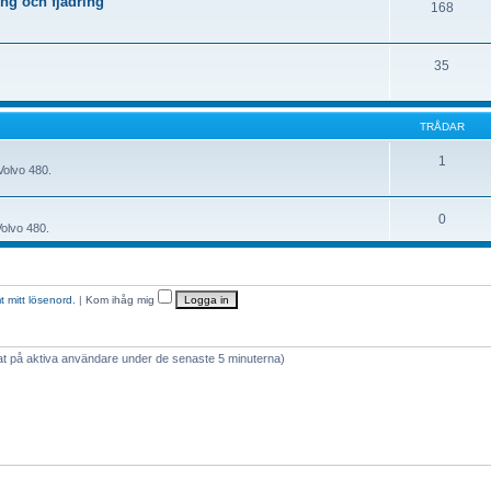
ng och fjädring
168
35
TRÅDAR
1
Volvo 480.
0
Volvo 480.
t mitt lösenord.
|
Kom ihåg mig
rat på aktiva användare under de senaste 5 minuterna)