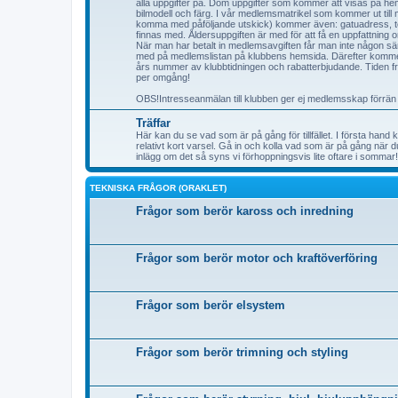
alla uppgifter på. Dom uppgifter som kommer att visas på 
bilmodell och färg. I vår medlemsmatrikel som kommer ut til
komma med påföljande utskick) kommer även: gatuadress, t
finnas med. Åldersuppgiften är med för att få en uppfattnin
När man har betalt in medlemsavgiften får man inte någon sä
med på medlemslistan på klubbens hemsida. Därefter kommer
års nummer av klubbtidningen och rabatterbjudande. Tiden fram
per omgång!
OBS!Intresseanmälan till klubben ger ej medlemsskap förrän
Träffar
Här kan du se vad som är på gång för tillfället. I första hand
relativt kort varsel. Gå in och kolla vad som är på gång när d
inlägg om det så syns vi förhoppningsvis lite oftare i sommar!
TEKNISKA FRÅGOR (ORAKLET)
Frågor som berör kaross och inredning
Frågor som berör motor och kraftöverföring
Frågor som berör elsystem
Frågor som berör trimning och styling