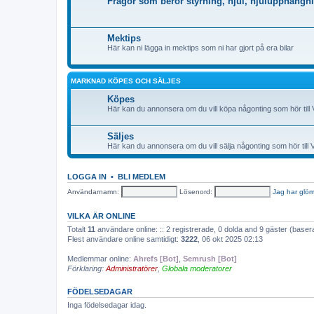
Frågor som berör styrning, hjul, hjulupphängni
Mektips
Här kan ni lägga in mektips som ni har gjort på era bilar
MARKNAD KÖPES OCH SÄLJES
Köpes
Här kan du annonsera om du vill köpa någonting som hör till 
Säljes
Här kan du annonsera om du vill sälja någonting som hör till 
LOGGA IN
•
BLI MEDLEM
Användarnamn:
Lösenord:
Jag har glöm
VILKA ÄR ONLINE
Totalt
11
användare online: :: 2 registrerade, 0 dolda and 9 gäster (base
Flest användare online samtidigt:
3222
, 06 okt 2025 02:13
Medlemmar online:
Ahrefs [Bot]
,
Semrush [Bot]
Förklaring:
Administratörer
,
Globala moderatorer
FÖDELSEDAGAR
Inga födelsedagar idag.