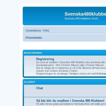
Svenska480klubb
Svenska 480 klubbens forum
Snabblänkar
FAQ
Forumindex
REGISTRERING
Registrering
Du som är medlem i Svenska 480 Klubben ska använda ditt
Användarnamn : 001.Christer Nilsson eller Christer Nilsson , L
Det är viktigt att ni registrera er så ni får åtkomst till hela foru
Gäster kan endast använda Chaten.
Registreringen är avstängd, Vänligen skicka ett mail till
lenna
ALLMÄNT
Chat
Så här blir du medlem i Svenska 480 Klubben!
På allra första sidan på klubbens hemsida finns ett ställe att