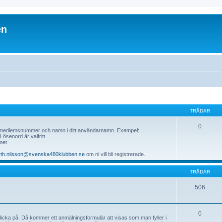
en
TRÅDAR
0
 medlemsnummer och namn i ditt användarnamn. Exempel:
ösenord är valfritt.
met.
rth.nilsson@svenska480klubben.se
om ni vill bli registrerade.
TRÅDAR
506
0
 klicka på. Då kommer ett anmälningsformulär att visas som man fyller i