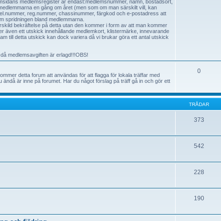
hemsidans medlemsregister är endast:medlemsnummer, namn, bostadsort,
l medlemmarna en gång om året (men som om man särskilt vill, kan
el.nummer, reg.nummer, chassinummer, färgkod och e-postadress att
g om spridningen bland medlemmarna.
rskild bekräftelse på detta utan den kommer i form av att man kommer
 även ett utskick innehållande medlemkort, klistermärke, innevarande
 till detta utskick kan dock variera då vi brukar göra ett antal utskick
 då medlemsavgiften är erlagd!!!OBS!
0
 kommer detta forum att användas för att flagga för lokala träffar med
u ändå är inne på forumet. Har du något förslag på träff gå in och gör ett
TRÅDAR
373
542
228
190