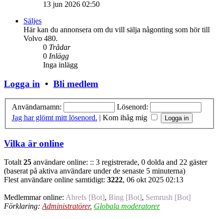
13 jun 2026 02:50
Säljes
Här kan du annonsera om du vill sälja någonting som hör till
Volvo 480.
0
Trådar
0
Inlägg
Inga inlägg
Logga in
•
Bli medlem
Användarnamn:
Lösenord:
Jag har glömt mitt lösenord.
|
Kom ihåg mig
Vilka är online
Totalt
25
användare online: :: 3 registrerade, 0 dolda and 22 gäster
(baserat på aktiva användare under de senaste 5 minuterna)
Flest användare online samtidigt:
3222
, 06 okt 2025 02:13
Medlemmar online:
Ahrefs [Bot]
,
Bing [Bot]
,
Semrush [Bot]
Förklaring:
Administratörer
,
Globala moderatorer