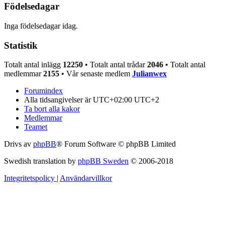
Födelsedagar
Inga födelsedagar idag.
Statistik
Totalt antal inlägg
12250
• Totalt antal trådar
2046
• Totalt antal
medlemmar
2155
• Vår senaste medlem
Julianwex
Forumindex
Alla tidsangivelser är UTC+02:00 UTC+2
Ta bort alla kakor
Medlemmar
Teamet
Drivs av
phpBB
® Forum Software © phpBB Limited
Swedish translation by
phpBB Sweden
© 2006-2018
Integritetspolicy
|
Användarvillkor