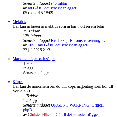
Senaste inlägget
s40 fälgar
av
vit
Gå till det senaste inlägget
05 okt 2015 18:09
Mektips
Här kan ni lägga in mektips som ni har gjort på era bilar
35
Trådar
125
Inlägg
Senaste inlägget
Re: Bakhjulsbromsrenovering. …
av
505 Emil
Gå till det senaste inlägget
22 jul 2026 21:31
Marknad köpes och säljes
Trådar
Inlägg
Senaste inlägget
Köpes
Här kan du annonsera om du vill köpa någonting som hör till
Volvo 480.
1
Trådar
1
Inlägg
Senaste inlägget
URGENT WARNING: Critical
phpB…
av
Christer Nilsson
Gå till det senaste inlägget