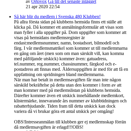
av
Ortovox
Gå till det senaste inlägget
21 apr 2020 22:54
Så här blir du medlem i Svenska 480 Klubben!
På allra första sidan på klubbens hemsida finns ett ställe att
klicka på. Då kommer ett anmälningsformulär att visas som
man fyller i alla uppgifter på. Dom uppgifter som kommer att
visas på hemsidans medlemsregister är
endast:medlemsnummer, namn, bostadsort, bilmodell och
färg. I vår medlemsmatrikel som kommer ut till medlemmarna
en gång om året (men som om man särskilt vill, kan komma
med påföljande utskick) kommer även: gatuadress,
tel.nummer, reg.nummer, chassinummer, färgkod och e-
postadress att finnas med. Åldersuppgiften är med för att få en
uppfattning om spridningen bland medlemmarna.
När man har betalt in medlemsavgiften får man inte någon
särskild bekräftelse på detta utan den kommer i form av att
man kommer med på medlemslistan på klubbens hemsida.
Därefter kommer även ett utskick innehållande medlemkort,
klistermärke, innevarande års nummer av klubbtidningen och
rabatterbjudande. Tiden fram till detta utskick kan dock
variera då vi brukar göra ett antal utskick per omgång!
OBS!Intresseanmälan till klubben ger ej medlemsskap förrän
då medlemsavgiften är erlagd!!!OBS!