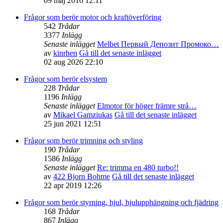
09 maj 2016 12:11
Frågor som berör motor och kraftöverföring
542
Trådar
3377
Inlägg
Senaste inlägget
Melbet Первый Депозит Промоко…
av
kinrhen
Gå till det senaste inlägget
02 aug 2026 22:10
Frågor som berör elsystem
228
Trådar
1196
Inlägg
Senaste inlägget
Elmotor för höger främre strå…
av
Mikael Gamziukas
Gå till det senaste inlägget
25 jun 2021 12:51
Frågor som berör trimning och styling
190
Trådar
1586
Inlägg
Senaste inlägget
Re: trimma en 480 turbo!!
av
422 Bjorn Bohme
Gå till det senaste inlägget
22 apr 2019 12:26
Frågor som berör styrning, hjul, hjulupphängning och fjädring
168
Trådar
867
Inlägg