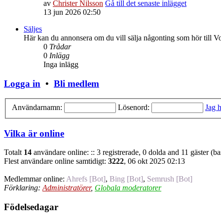
av
Christer Nilsson
Gå till det senaste inlägget
13 jun 2026 02:50
Säljes
Här kan du annonsera om du vill sälja någonting som hör till V
0
Trådar
0
Inlägg
Inga inlägg
Logga in
•
Bli medlem
Användarnamn:
Lösenord:
Jag h
Vilka är online
Totalt
14
användare online: :: 3 registrerade, 0 dolda and 11 gäster (b
Flest användare online samtidigt:
3222
, 06 okt 2025 02:13
Medlemmar online:
Ahrefs [Bot]
,
Bing [Bot]
,
Semrush [Bot]
Förklaring:
Administratörer
,
Globala moderatorer
Födelsedagar