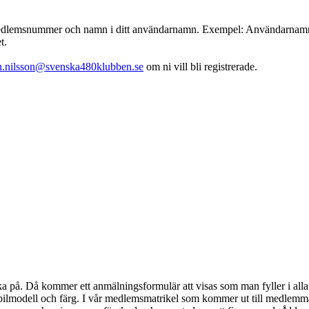
emsnummer och namn i ditt användarnamn. Exempel: Användarnamn : 001
t.
th.nilsson@svenska480klubben.se
om ni vill bli registrerade.
klicka på. Då kommer ett anmälningsformulär att visas som man fyller i 
bilmodell och färg. I vår medlemsmatrikel som kommer ut till medlem