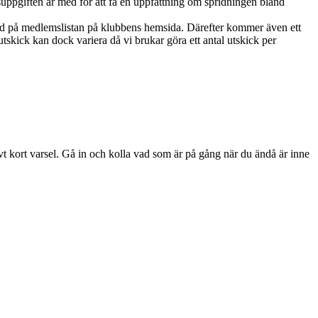
ppgiften är med för att få en uppfattning om spridningen bland
ed på medlemslistan på klubbens hemsida. Därefter kommer även ett
skick kan dock variera då vi brukar göra ett antal utskick per
ivt kort varsel. Gå in och kolla vad som är på gång när du ändå är inne