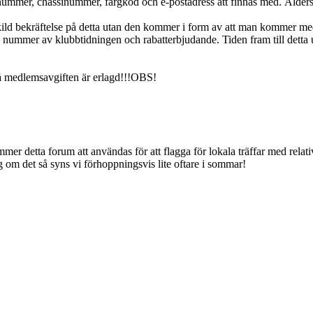
nummer, chassinummer, färgkod och e-postadress att finnas med. Åldersu
kild bekräftelse på detta utan den kommer i form av att man kommer m
nummer av klubbtidningen och rabatterbjudande. Tiden fram till detta ut
å medlemsavgiften är erlagd!!!OBS!
mmer detta forum att användas för att flagga för lokala träffar med relat
gg om det så syns vi förhoppningsvis lite oftare i sommar!