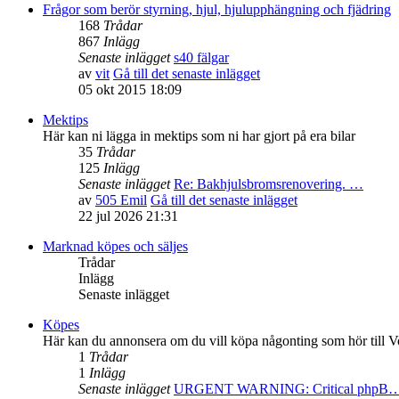
Frågor som berör styrning, hjul, hjulupphängning och fjädring
168
Trådar
867
Inlägg
Senaste inlägget
s40 fälgar
av
vit
Gå till det senaste inlägget
05 okt 2015 18:09
Mektips
Här kan ni lägga in mektips som ni har gjort på era bilar
35
Trådar
125
Inlägg
Senaste inlägget
Re: Bakhjulsbromsrenovering. …
av
505 Emil
Gå till det senaste inlägget
22 jul 2026 21:31
Marknad köpes och säljes
Trådar
Inlägg
Senaste inlägget
Köpes
Här kan du annonsera om du vill köpa någonting som hör till V
1
Trådar
1
Inlägg
Senaste inlägget
URGENT WARNING: Critical phpB