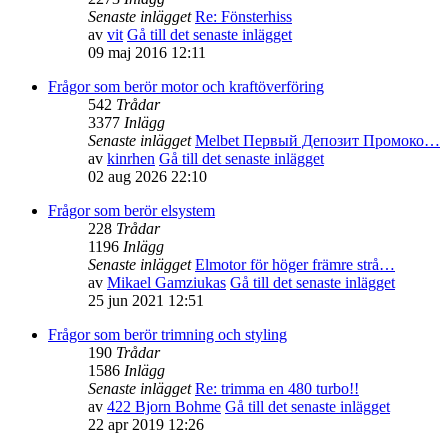
Senaste inlägget
Re: Fönsterhiss
av
vit
Gå till det senaste inlägget
09 maj 2016 12:11
Frågor som berör motor och kraftöverföring
542
Trådar
3377
Inlägg
Senaste inlägget
Melbet Первый Депозит Промоко…
av
kinrhen
Gå till det senaste inlägget
02 aug 2026 22:10
Frågor som berör elsystem
228
Trådar
1196
Inlägg
Senaste inlägget
Elmotor för höger främre strå…
av
Mikael Gamziukas
Gå till det senaste inlägget
25 jun 2021 12:51
Frågor som berör trimning och styling
190
Trådar
1586
Inlägg
Senaste inlägget
Re: trimma en 480 turbo!!
av
422 Bjorn Bohme
Gå till det senaste inlägget
22 apr 2019 12:26