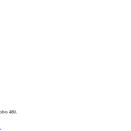
olvo 480.
…