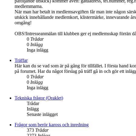
påföljande utskick) kommer även: gatuadress, tel.nummer, reg.
medlemmarna.
När man har betalt in medlemsavgiften får man inte någon särs
utskick innehållande medlemkort, klistermärke, innevarande års 
omgång!
OBS!Intresseanmälan till klubben ger ej medlemsskap förrän d
0
Trådar
0
Inlägg
Inga inlägg
Träffar
Här kan du se vad som är på gång för tillfället. I första hand ko
på forumet. Har du något förslag på träff gå in och gör ett inlä
0
Trådar
0
Inlägg
Inga inlägg
Tekniska frågor (Oraklet)
Trådar
Inlägg
Senaste inlägget
Frågor som berör kaross och inredning
373
Trådar
2273
Inlägg