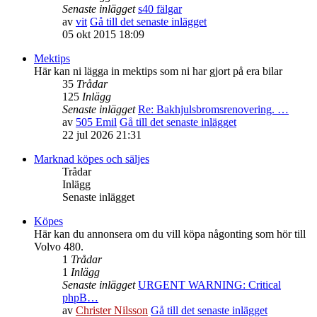
Senaste inlägget
s40 fälgar
av
vit
Gå till det senaste inlägget
05 okt 2015 18:09
Mektips
Här kan ni lägga in mektips som ni har gjort på era bilar
35
Trådar
125
Inlägg
Senaste inlägget
Re: Bakhjulsbromsrenovering. …
av
505 Emil
Gå till det senaste inlägget
22 jul 2026 21:31
Marknad köpes och säljes
Trådar
Inlägg
Senaste inlägget
Köpes
Här kan du annonsera om du vill köpa någonting som hör till
Volvo 480.
1
Trådar
1
Inlägg
Senaste inlägget
URGENT WARNING: Critical
phpB…
av
Christer Nilsson
Gå till det senaste inlägget