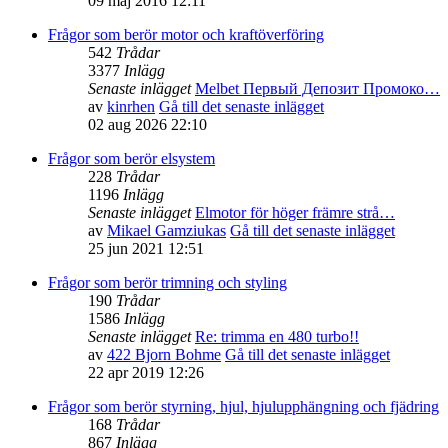
09 maj 2016 12:11
Frågor som berör motor och kraftöverföring
542
Trådar
3377
Inlägg
Senaste inlägget
Melbet Первый Депозит Промоко…
av
kinrhen
Gå till det senaste inlägget
02 aug 2026 22:10
Frågor som berör elsystem
228
Trådar
1196
Inlägg
Senaste inlägget
Elmotor för höger främre strå…
av
Mikael Gamziukas
Gå till det senaste inlägget
25 jun 2021 12:51
Frågor som berör trimning och styling
190
Trådar
1586
Inlägg
Senaste inlägget
Re: trimma en 480 turbo!!
av
422 Bjorn Bohme
Gå till det senaste inlägget
22 apr 2019 12:26
Frågor som berör styrning, hjul, hjulupphängning och fjädring
168
Trådar
867
Inlägg