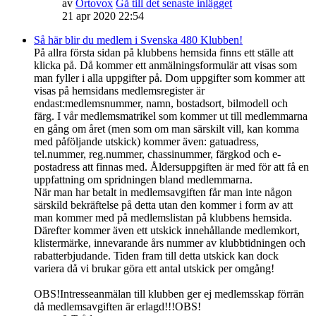
av
Ortovox
Gå till det senaste inlägget
21 apr 2020 22:54
Så här blir du medlem i Svenska 480 Klubben!
På allra första sidan på klubbens hemsida finns ett ställe att
klicka på. Då kommer ett anmälningsformulär att visas som
man fyller i alla uppgifter på. Dom uppgifter som kommer att
visas på hemsidans medlemsregister är
endast:medlemsnummer, namn, bostadsort, bilmodell och
färg. I vår medlemsmatrikel som kommer ut till medlemmarna
en gång om året (men som om man särskilt vill, kan komma
med påföljande utskick) kommer även: gatuadress,
tel.nummer, reg.nummer, chassinummer, färgkod och e-
postadress att finnas med. Åldersuppgiften är med för att få en
uppfattning om spridningen bland medlemmarna.
När man har betalt in medlemsavgiften får man inte någon
särskild bekräftelse på detta utan den kommer i form av att
man kommer med på medlemslistan på klubbens hemsida.
Därefter kommer även ett utskick innehållande medlemkort,
klistermärke, innevarande års nummer av klubbtidningen och
rabatterbjudande. Tiden fram till detta utskick kan dock
variera då vi brukar göra ett antal utskick per omgång!
OBS!Intresseanmälan till klubben ger ej medlemsskap förrän
då medlemsavgiften är erlagd!!!OBS!