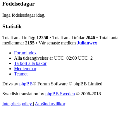
Födelsedagar
Inga födelsedagar idag.
Statistik
Totalt antal inlägg
12250
• Totalt antal trådar
2046
• Totalt antal
medlemmar
2155
• Vår senaste medlem
Julianwex
Forumindex
Alla tidsangivelser är UTC+02:00 UTC+2
Ta bort alla kakor
Medlemmar
Teamet
Drivs av
phpBB
® Forum Software © phpBB Limited
Swedish translation by
phpBB Sweden
© 2006-2018
Integritetspolicy
|
Användarvillkor