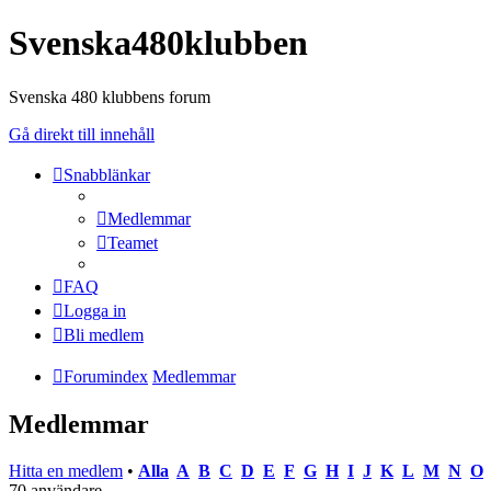
Svenska480klubben
Svenska 480 klubbens forum
Gå direkt till innehåll
Snabblänkar
Medlemmar
Teamet
FAQ
Logga in
Bli medlem
Forumindex
Medlemmar
Medlemmar
Hitta en medlem
•
Alla
A
B
C
D
E
F
G
H
I
J
K
L
M
N
O
70 användare