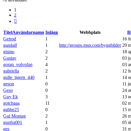
1
2
Nästa
Titel
Användarnamn
Inlägg
Webbplats
B
Geirod
1
16 f
gandalf
1
http://groups.msn.com/byggbilder
29 m
gismo
2
18 a
Gustav
2
03 j
goran_volvofan
4
03 a
gabriella
2
12 f
gulle_tigern_440
1
14 s
geson
0
11 j
Geso
0
24 a
Guy Ek
3
13 n
gotchaaa
11
02 m
gabbe25
0
15 m
Gui Montag
2
26 m
gunfra001
1
05 d
ges
0
31 m