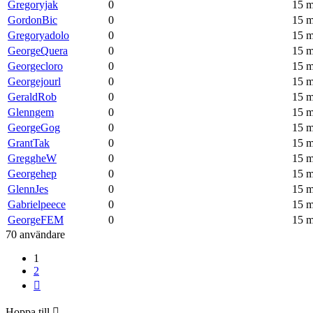
Gregoryjak
0
15 m
GordonBic
0
15 m
Gregoryadolo
0
15 m
GeorgeQuera
0
15 m
Georgecloro
0
15 m
Georgejourl
0
15 m
GeraldRob
0
15 m
Glenngem
0
15 m
GeorgeGog
0
15 m
GrantTak
0
15 m
GreggheW
0
15 m
Georgehep
0
15 m
GlennJes
0
15 m
Gabrielpeece
0
15 m
GeorgeFEM
0
15 m
70 användare
1
2
Nästa
Hoppa till