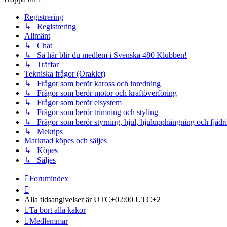
Registrering
↳ Registrering
Allmänt
↳ Chat
↳ Så här blir du medlem i Svenska 480 Klubben!
↳ Träffar
Tekniska frågor (Oraklet)
↳ Frågor som berör kaross och inredning
↳ Frågor som berör motor och kraftöverföring
↳ Frågor som berör elsystem
↳ Frågor som berör trimning och styling
↳ Frågor som berör styrning, hjul, hjulupphängning och fjädr
↳ Mektips
Marknad köpes och säljes
↳ Köpes
↳ Säljes
Forumindex
Alla tidsangivelser är UTC+02:00 UTC+2
Ta bort alla kakor
Medlemmar