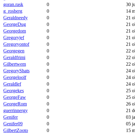
goran.rask
0
30 j
g_rosberg
0
14 m
Geraldneedy
0
21 o
GeorgeDug
0
21 o
Georgedom
0
21 o
Gregoryjef
0
21 o
Gregoryontof
0
21 o
Georgegen
0
22 o
Geraldfrimi
0
22 o
Gilbertwem
0
22 o
GregoryShats
0
24 o
Georgeloolf
0
24 o
Geraldlef
0
24 o
Georgekes
0
25 o
GeorgeFaw
0
25 o
GeorgeRom
0
26 o
guerrinnergy
0
21 d
Genifer
0
03 j
Genifer09
0
05 j
GilbertZooto
0
15 m