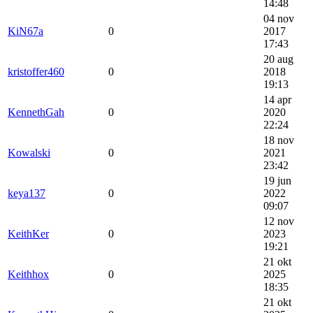
14:48
04 nov
KiN67a
0
2017
17:43
20 aug
kristoffer460
0
2018
19:13
14 apr
KennethGah
0
2020
22:24
18 nov
Kowalski
0
2021
23:42
19 jun
keya137
0
2022
09:07
12 nov
KeithKer
0
2023
19:21
21 okt
Keithhox
0
2025
18:35
21 okt