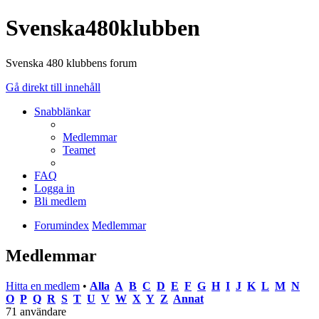
Svenska480klubben
Svenska 480 klubbens forum
Gå direkt till innehåll
Snabblänkar
Medlemmar
Teamet
FAQ
Logga in
Bli medlem
Forumindex
Medlemmar
Medlemmar
Hitta en medlem
•
Alla
A
B
C
D
E
F
G
H
I
J
K
L
M
N
O
P
Q
R
S
T
U
V
W
X
Y
Z
Annat
71 användare