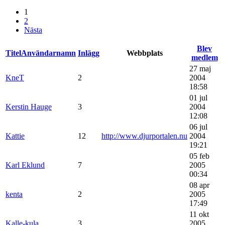
1
2
Nästa
Blev
Titel
Användarnamn
Inlägg
Webbplats
medlem
27 maj
KneT
2
2004
18:58
01 jul
Kerstin Hauge
3
2004
12:08
06 jul
Kattie
12
http://www.djurportalen.nu
2004
19:21
05 feb
Karl Eklund
7
2005
00:34
08 apr
kenta
2
2005
17:49
11 okt
Kalle-kula
3
2005