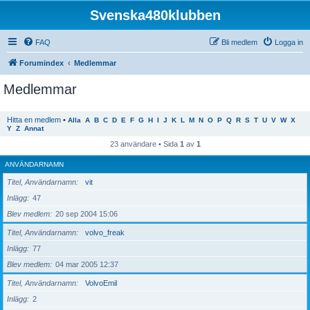
Svenska480klubben
FAQ
Bli medlem
Logga in
Forumindex
Medlemmar
Medlemmar
Hitta en medlem
•
Alla
A
B
C
D
E
F
G
H
I
J
K
L
M
N
O
P
Q
R
S
T
U
V
W
X
Y
Z
Annat
23 användare • Sida
1
av
1
ANVÄNDARNAMN
Titel, Användarnamn
vit
Inlägg
47
Blev medlem
20 sep 2004 15:06
Titel, Användarnamn
volvo_freak
Inlägg
77
Blev medlem
04 mar 2005 12:37
Titel, Användarnamn
VolvoEmil
Inlägg
2