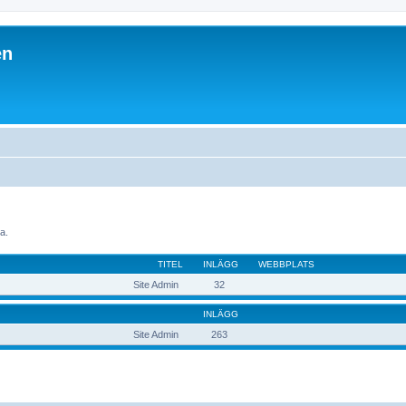
en
a.
TITEL
INLÄGG
WEBBPLATS
Site Admin
32
INLÄGG
Site Admin
263