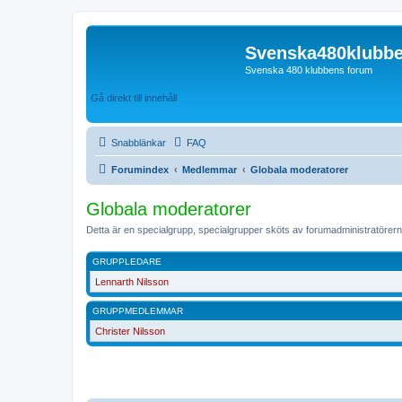
Svenska480klubb
Svenska 480 klubbens forum
Gå direkt till innehåll
Snabblänkar
FAQ
Forumindex
Medlemmar
Globala moderatorer
Globala moderatorer
Detta är en specialgrupp, specialgrupper sköts av forumadministratörern
GRUPPLEDARE
Lennarth Nilsson
GRUPPMEDLEMMAR
Christer Nilsson