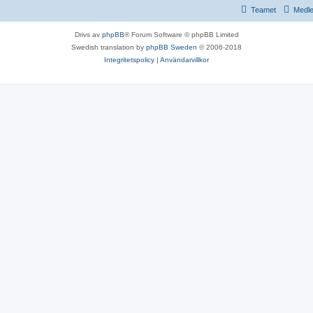
Teamet
Medl
Drivs av
phpBB
® Forum Software © phpBB Limited
Swedish translation by
phpBB Sweden
© 2006-2018
Integritetspolicy
|
Användarvillkor