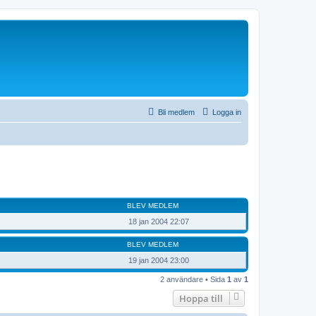
Bli medlem
Logga in
BLEV MEDLEM
18 jan 2004 22:07
BLEV MEDLEM
19 jan 2004 23:00
2 användare • Sida
1
av
1
Hoppa till