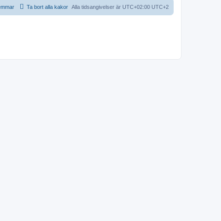
emmar
Ta bort alla kakor
Alla tidsangivelser är UTC+02:00 UTC+2