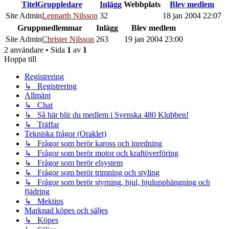
Titel
Gruppledare
Inlägg
Webbplats
Blev medlem
Site Admin
Lennarth Nilsson
32
18 jan 2004 22:07
Gruppmedlemmar
Inlägg
Blev medlem
Site Admin
Christer Nilsson
263
19 jan 2004 23:00
2 användare • Sida
1
av
1
Hoppa till
Registrering
↳ Registrering
Allmänt
↳ Chat
↳ Så här blir du medlem i Svenska 480 Klubben!
↳ Träffar
Tekniska frågor (Oraklet)
↳ Frågor som berör kaross och inredning
↳ Frågor som berör motor och kraftöverföring
↳ Frågor som berör elsystem
↳ Frågor som berör trimning och styling
↳ Frågor som berör styrning, hjul, hjulupphängning och
fjädring
↳ Mektips
Marknad köpes och säljes
↳ Köpes